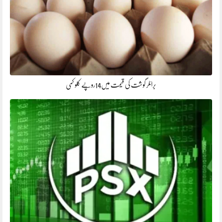
برائلر گوشت کی قیمت میں14روپے کلو کمی