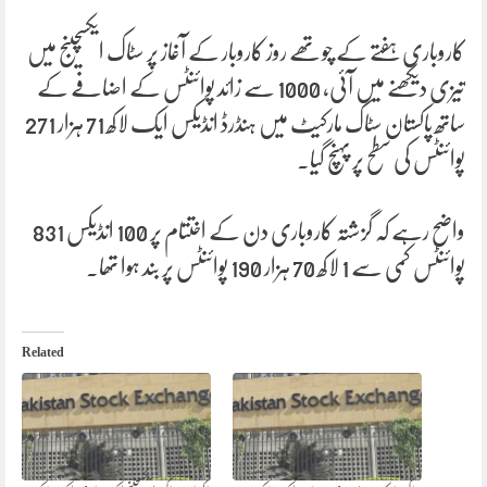
کاروباری ہفتے کے چوتھے روز کاروبار کے آغاز پر سٹاک ایکسچینج میں
تیزی دیکھنے میں آئی، 1000 سے زائد پوائنٹس کے اضافے کے
ساتھ پاکستان سٹاک مارکیٹ میں ہنڈرڈ انڈیکس ایک لاکھ 71 ہزار 271
پوائنٹس کی سطح پر پہنچ گیا۔
واضح رہے کہ گزشتہ کاروباری دن کے اختتام پر 100 انڈیکس 831
پوائنٹس کمی سے 1 لاکھ 70 ہزار 190 پوائنٹس پر بند ہوا تھا۔
Related