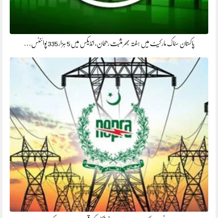
پاکستان سٹاک مارکیٹ میں ہفتہ بھر مثبت رجحان، انڈیکس میں 5 ہزار 335 پوائنٹس…