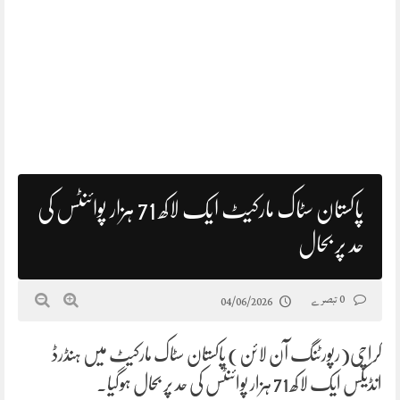
پاکستان سٹاک مارکیٹ ایک لاکھ 71 ہزار پوائنٹس کی
حد پر بحال
0 تبصرے
04/06/2026
کراچی(رپورٹنگ آن لائن) پاکستان سٹاک مارکیٹ میں ہنڈرڈ
انڈیکس ایک لاکھ 71 ہزار پوائنٹس کی حد پر بحال ہوگیا۔