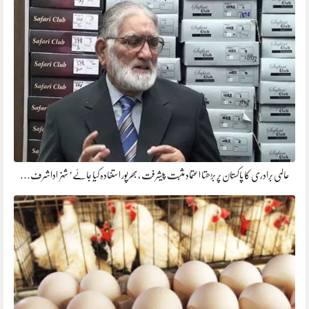
عالمی برادری کا پاکستان پر بڑھتا اعتماد مثبت پیشرفت ،بھرپور استفادہ کیا جائے’ شہزاداشرف…