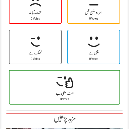
بہتر ہو سکتی تھی
سخت نا پسند
0 Votes
0 Votes
اچھی ہے
ٹھیک ہے
0 Votes
0 Votes
بہت اچھی ہے
0 Votes
مزید پڑھیں