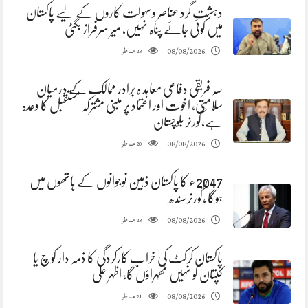
دہشت گرد عناصر وسہولت کاروں کے لیے پاکستان
میں کوئی جائے پناہ نہیں، میر سرفراز بگٹی
مناظر
08/08/2026
23
سہ فریقی دفاعی معاہد ہ برادر ممالک کے درمیان
سلامتی، اخوت اور اعتماد پر مبنی مشترکہ مستقبل کا وعدہ
ہے،گورنر بلوچستان
مناظر
08/08/2026
20
2047ء کا پاکستان ذہین نوجوانوں کے ہاتھوں میں
ہوگا ،گورنرسندھ
مناظر
08/08/2026
23
پاکستان کرکٹ کی خراب کارکردگی کا ذمہ دار کوچ یا
کپتان کو نہیں ٹھہراؤں گا، اظہر علی
مناظر
08/08/2026
21