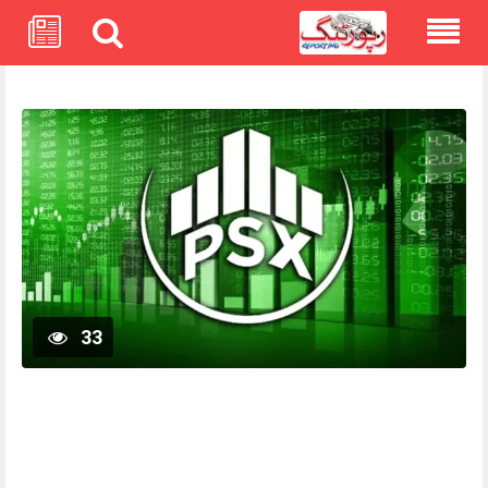
Skip
to
content
33