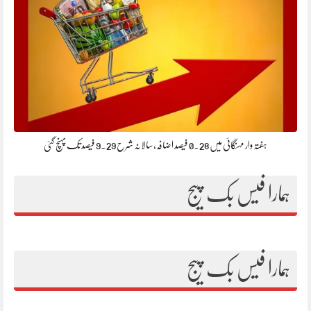
ہفتہ وار مہنگائی میں 0.28 فیصد اضافہ، سالانہ شرح 9.29 فیصد تک پہنچ گئی
ہمارا فیس بک پیج
ہمارا فیس بک پیج