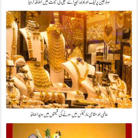
صارفین پر ایک اور بوجھ: نیپرا نے بجلی کی قیمت میں اضافہ کر دیا
عالمی اور مقامی مارکیٹس میں سونے کی قیمتوں میں مزید اضافہ