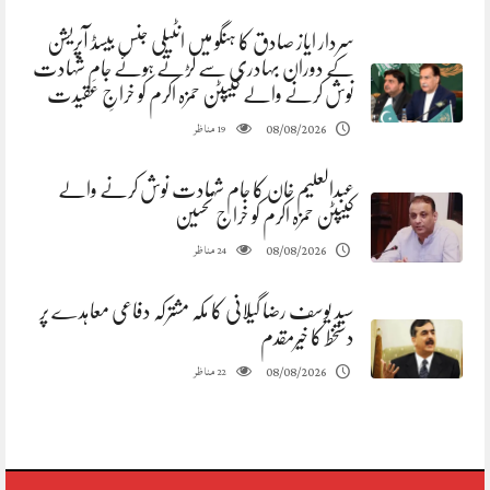
سردار ایاز صادق کا ہنگو میں انٹیلی جنس بیسڈ آپریشن
کے دوران بہادری سے لڑتے ہوئے جامِ شہادت
نوش کرنے والے کیپٹن حمزہ اکرم کو خراجِ عقیدت
مناظر
08/08/2026
19
عبدالعلیم خان کا جام شہادت نوش کرنے والے
کیپٹن حمزہ اکرم کو خراج تحسین
مناظر
08/08/2026
24
سید یوسف رضا گیلانی کا مکہ مشترکہ دفاعی معاہدے پر
دستخط کا خیرمقدم
مناظر
08/08/2026
22