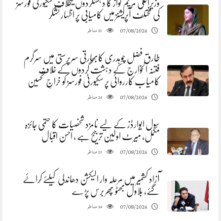
وزیراعلیٰ مریم نواز کا دہشتگردوں کیخلاف سکیورٹی فورسز
کی مختلف آپریشنز میں کامیابی پر اظہار تشکر
مناظر
07/08/2026
25
طارق فضل چوہدری کابھارتی سرپرستی میں سرگرم
فتنہ الخوارج کے دہشت گردوں کے خلاف
کامیاب کارروائی پر سکیورٹی فورسز کو خراجِ تحسین
مناظر
07/08/2026
24
سول ایوارڈز کے لیے نامزد شخصیات کا حتمی جائزہ
مکمل، میرٹ اولین ترجیح ہے ، احسن اقبال
مناظر
07/08/2026
23
آزاد کشمیر میں مرحلہ وار الیکشن دھاندلی کیلئے کرائے
گئے، بلاول بھٹو پھر برس پڑے
مناظر
07/08/2026
24