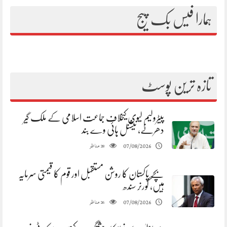
ہمارا فیس بک پیج
تازہ ترین پوسٹ
پیٹرولیم لیوی کیخلاف جماعت اسلامی کے ملک گیر
دھرنے، نیشنل ہائی وے بند
مناظر
07/08/2026
28
بچے پاکستان کا روشن مستقبل اور قوم کا قیمتی سرمایہ
ہیں، گورنر سندھ
مناظر
07/08/2026
26