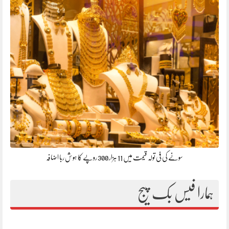
سونے کی فی تولہ قیمت میں 11 ہزار 300 روپے کا ہوش ربا اضافہ
ہمارا فیس بک پیج