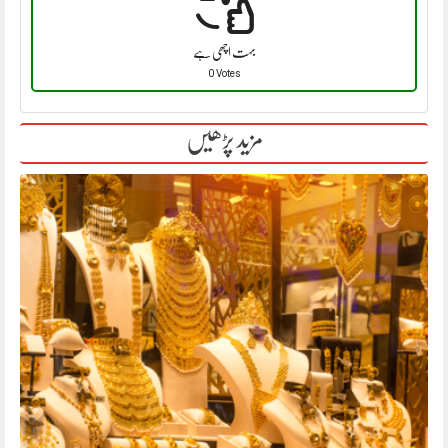
بہت اچھی ہے
0 Votes
مزید پڑھیں