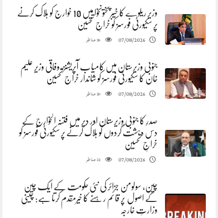
وزیر ریلوے کا خیبرپختونخوا میں 10 خوارج کو ہلاک کرنے
پر سکیورٹی فورسز کو خراجِ تحسین
مناظر
07/08/2026
26
جنوبی وزیرستان میں کامیاب آپریشنز، وفاقی وزیر علیم
خان کا سکیورٹی فورسز کو شاندار خراج تحسین
مناظر
07/08/2026
20
صدرِ کا جنوبی وزیرستان اور دیر میں فتنہ الخوارج کے
دس دہشت گردوں کو ہلاک کرنے پر سکیورٹی فورسز کو
خراجِ تحسین
مناظر
07/08/2026
22
چین، سولومن جزائر کی نئی حکومت کے ایک چین
کے اصول پر قائم رہنے کا خیرمقدم کرتا ہے: چینی
وزارتِ خارجہ