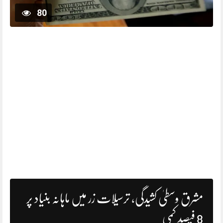
80
مشرق وسطیٰ کشیدگی، ترسیلات زر میں ماہانہ بنیاد پر
8 فیصد کمی