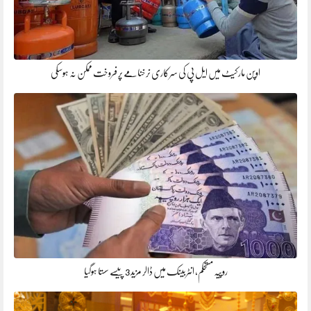
اوپن مارکیٹ میں ایل پی کی سرکاری نرخنامے پر فروخت ممکن نہ ہوسکی
روپیہ مستحکم، انٹربینک میں ڈالر مزید 3 پیسے سستا ہوگیا