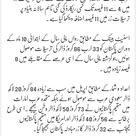
میں 4 سے 11 فیصد تک کمی ریکارڈ کی گئی تاہم سالانہ بنیاد پر
ترسیلات زر میں 11 فیصد اضافہ دیکھا گیا ہے۔
اسٹیٹ بینک کے مطابق رواں مالی سال کے ابتدائی 10 ماہ کے
دوران پاکستان کو 33 ارب 86 کروڑ ڈالر کی ترسیلات موصول
ہوئیں،جو گزشتہ مالی سال کے اسی عرصے کے مقابلے میں 8
فیصد زیادہ ہیں۔
اعداد و شمارکے مطابق اپریل میں سب سے زیادہ 84 کروڑ 20 لاکھ
ڈالر سعودی عرب سے موصول ہوئے جبکہ متحدہ عرب امارات
میں مقیم پاکستانیوں نے 73 کروڑ 50 لاکھ ڈالر وطن بھیجے۔اسی طرح
برطانیہ سے 56 کروڑ 40 لاکھ ڈالر اورامریکا میں مقیم پاکستانیوں
کیجانب سے 32 کروڑ ڈالر کا زرمبادلہ پاکستان بھیجا گیا۔