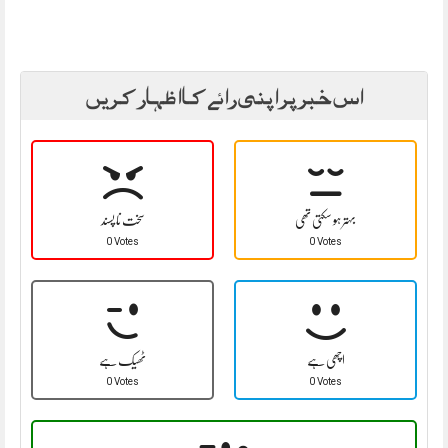
اس خبر پر اپنی رائے کا اظہار کریں
بہتر ہو سکتی تھی
سخت نا پسند
0 Votes
0 Votes
اچھی ہے
ٹھیک ہے
0 Votes
0 Votes