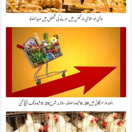
عالمی اور مقامی مارکیٹس میں سونے کی قیمتوں میں مزید اضافہ
ہفتہ وار مہنگائی میں 0.28 فیصد اضافہ، سالانہ شرح 9.29 فیصد تک پہنچ گئی