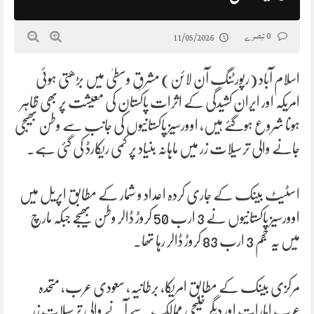
0 تبصرے
11/05/2026
اسلام آباد (رپورٹنگ آن لائن) مشرقِ وسطیٰ میں بڑھتی ہوئی
امریکہ اور ایران کشیدگی کے اثرات پاکستان کی معیشت پر بھی ظاہر
ہونا شروع ہوگئے ہیں، اوورسیز پاکستانیوں کی جانب سے وطن بھیجی
جانے والی ترسیلات زر میں ماہانہ بنیاد پر کمی ریکارڈ کی گئی ہے۔
اسٹیٹ بینک کے جاری کردہ اعداد و شمار کے مطابق اپریل میں
اوورسیز پاکستانیوں نے 3 ارب 50 کروڑ ڈالر وطن بھیجے جبکہ مارچ
میں یہ حجم 3 ارب 83 کروڑ ڈالر رہا تھا۔
مرکزی بینک کے مطابق امریکا، برطانیہ، سعودی عرب، متحدہ
عرب امارات اور دیگر خلیجی ممالک سے آنے والی ترسیلات زر