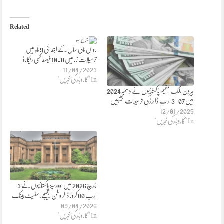
Related
رواں مالی سال کے ابتدائی 9 ماہ میں
ترسیلات زر میں 10.8 فیصد کمی ریکارڈ
11/04/2023
In "کاروبار کی خبریں"
بیرون ملک مقیم پاکستانیوں نے دسمبر 2024
میں 3.07 ارب ڈالرز کی ترسیلات بھیجیں
12/01/2025
In "کاروبار کی خبریں"
مارچ 2026 میں اوورسیز پاکستانیوں نے 3
ارب 80 کروڑ ڈالر وطن بھیجے،سٹیٹ بینک
09/04/2026
In "کاروبار کی خبریں"