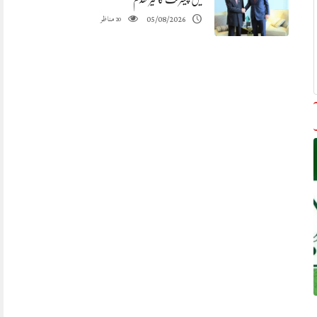
مناظر
05/08/2026
20