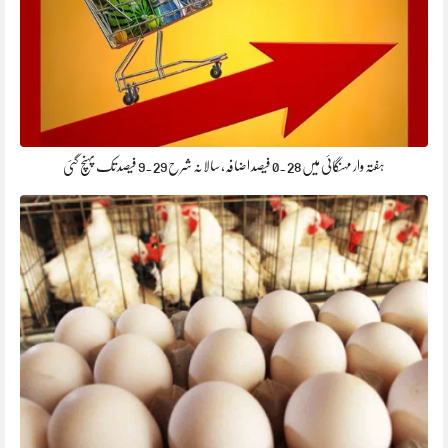
ہفتہ وار مہنگائی میں 0.28 فیصد اضافہ، سالانہ شرح 9.29 فیصد تک پہنچ گئی