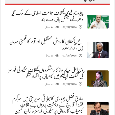
پیٹرولیم لیوی کیخلاف جماعت اسلامی کے ملک گیر
دھرنے، نیشنل ہائی وے بند
مناظر
07/08/2026
17
بچے پاکستان کا روشن مستقبل اور قوم کا قیمتی سرمایہ
ہیں، گورنر سندھ
مناظر
07/08/2026
20
وزیراعلیٰ مریم نواز کا دہشتگردوں کیخلاف سکیورٹی فورسز
کی مختلف آپریشنز میں کامیابی پر اظہار تشکر
مناظر
07/08/2026
20
طارق فضل چوہدری کابھارتی سرپرستی میں سرگرم
فتنہ الخوارج کے دہشت گردوں کے خلاف
کامیاب کارروائی پر سکیورٹی فورسز کو خراجِ تحسین