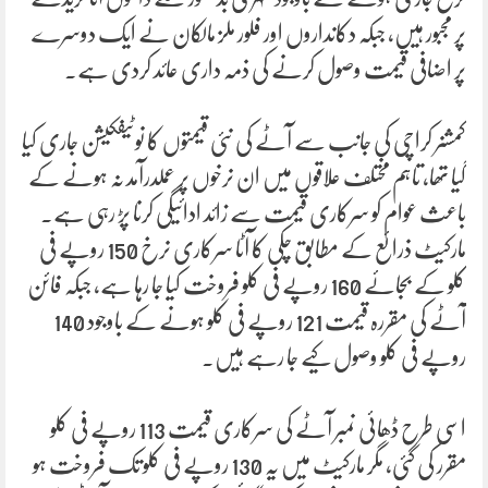
پر مجبور ہیں، جبکہ دکانداروں اور فلور ملز مالکان نے ایک دوسرے
پر اضافی قیمت وصول کرنے کی ذمہ داری عائد کردی ہے۔
کمشنر کراچی کی جانب سے آٹے کی نئی قیمتوں کا نوٹیفکیشن جاری کیا
گیا تھا، تاہم مختلف علاقوں میں ان نرخوں پر عملدرآمد نہ ہونے کے
باعث عوام کو سرکاری قیمت سے زائد ادائیگی کرنا پڑ رہی ہے۔
مارکیٹ ذرائع کے مطابق چکی کا آٹا سرکاری نرخ 150 روپے فی
کلو کے بجائے 160 روپے فی کلو فروخت کیا جا رہا ہے، جبکہ فائن
آٹے کی مقررہ قیمت 121 روپے فی کلو ہونے کے باوجود 140
روپے فی کلو وصول کیے جا رہے ہیں۔
اسی طرح ڈھائی نمبر آٹے کی سرکاری قیمت 113 روپے فی کلو
مقرر کی گئی، مگر مارکیٹ میں یہ 130 روپے فی کلو تک فروخت ہو