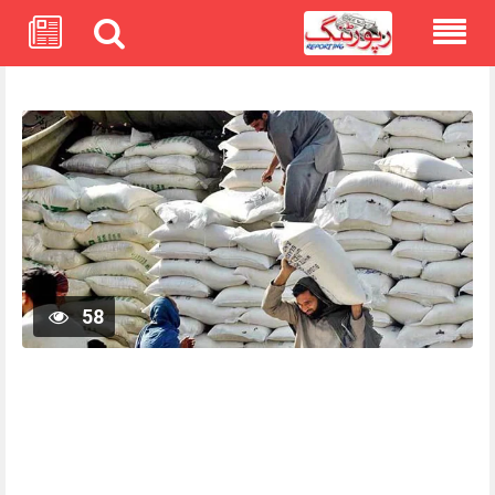
Skip
to
content
58