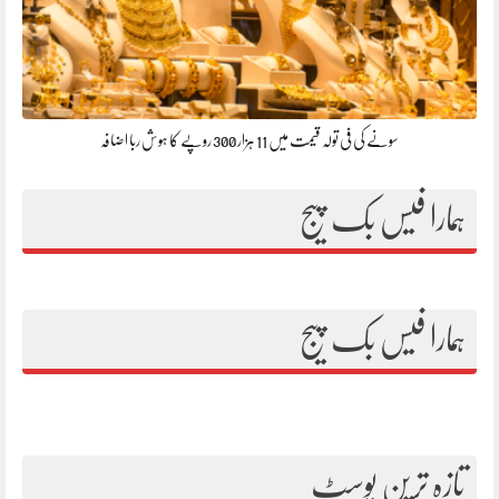
سونے کی فی تولہ قیمت میں 11 ہزار 300 روپے کا ہوش ربا اضافہ
ہمارا فیس بک پیج
ہمارا فیس بک پیج
تازہ ترین پوسٹ