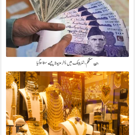
روپیہ مستحکم، انٹربینک میں ڈالر مزید 3 پیسے سستا ہوگیا