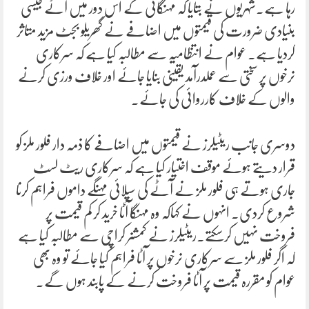
رہا ہے۔شہریوں نے بتایا کہ مہنگائی کے اس دور میں آٹے جیسی
بنیادی ضرورت کی قیمتوں میں اضافے نے گھریلو بجٹ مزید متاثر
کردیا ہے۔ عوام نے انتظامیہ سے مطالبہ کیا ہے کہ سرکاری
نرخوں پر سختی سے عملدرآمد یقینی بنایا جائے اور خلاف ورزی کرنے
والوں کے خلاف کارروائی کی جائے۔
دوسری جانب ریٹیلرز نے قیمتوں میں اضافے کا ذمہ دار فلور ملز کو
قرار دیتے ہوئے موقف اختیار کیا ہے کہ سرکاری ریٹ لسٹ
جاری ہوتے ہی فلور ملز نے آٹے کی سپلائی مہنگے داموں فراہم کرنا
شروع کردی۔ انہوں نے کہاکہ وہ مہنگا آٹا خرید کر کم قیمت پر
فروخت نہیں کرسکتے۔ریٹیلرز نے کمشنر کراچی سے مطالبہ کیا ہے
کہ اگر فلور ملز سے سرکاری نرخوں پر آٹا فراہم کیا جائے تو وہ بھی
عوام کو مقررہ قیمت پر آٹا فروخت کرنے کے پابند ہوں گے۔