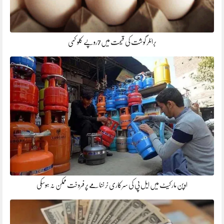
برائلر گوشت کی قیمت میں7روپے کلو کمی
اوپن مارکیٹ میں ایل پی کی سرکاری نرخنامے پر فروخت ممکن نہ ہوسکی