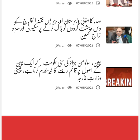
مناظر
07/08/2026
19
صدرِ کا جنوبی وزیرستان اور دیر میں فتنہ الخوارج کے
دس دہشت گردوں کو ہلاک کرنے پر سکیورٹی فورسز کو
خراجِ تحسین
مناظر
07/08/2026
21
چین، سولومن جزائر کی نئی حکومت کے ایک چین
کے اصول پر قائم رہنے کا خیرمقدم کرتا ہے: چینی
وزارتِ خارجہ
مناظر
07/08/2026
19