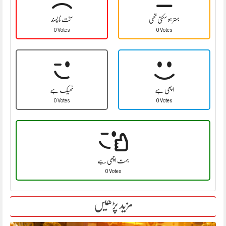
بہتر ہو سکتی تھی
سخت نا پسند
0 Votes
0 Votes
اچھی ہے
ٹھیک ہے
0 Votes
0 Votes
بہت اچھی ہے
0 Votes
مزید پڑھیں