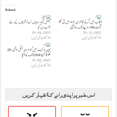
Related
پنجاب میں آٹے کا بحران، لاہور میں فی کلو
فیصل آباد، سبزیاں خریدنا شہریوں کے لئے
قیمت 140 روپے تک جا پہنچی
خواب بن گیا
28/04/2023
29/12/2022
In "کاروبار کی خبریں"
In "کاروبار کی خبریں"
اوپن مارکیٹ میں گندم مزید مہنگی ہوگئی، 20
کلو کا تھیلا 2950 تک جا پہنچا
01/08/2023
In "کاروبار کی خبریں"
اس خبر پر اپنی رائے کا اظہار کریں