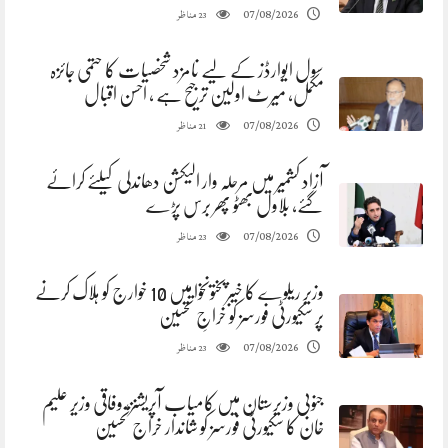
مناظر
07/08/2026
23
سول ایوارڈز کے لیے نامزد شخصیات کا حتمی جائزہ
مکمل، میرٹ اولین ترجیح ہے ، احسن اقبال
مناظر
07/08/2026
21
آزاد کشمیر میں مرحلہ وار الیکشن دھاندلی کیلئے کرائے
گئے، بلاول بھٹو پھر برس پڑے
مناظر
07/08/2026
23
وزیر ریلوے کا خیبرپختونخوا میں 10 خوارج کو ہلاک کرنے
پر سکیورٹی فورسز کو خراجِ تحسین
مناظر
07/08/2026
23
جنوبی وزیرستان میں کامیاب آپریشنز، وفاقی وزیر علیم
خان کا سکیورٹی فورسز کو شاندار خراج تحسین