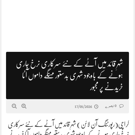
شہرِ قائد میں آٹے کے نئے سرکاری نرخ جاری
ہونے کے باوجود شہری بدستور مہنگے داموں آٹا
خریدنے پر مجبور
0 تبصرے
17/05/2026
کراچی(رپورٹنگ آن لائن) شہرِ قائد میں آٹے کے نئے سرکاری
نرخ جاری ہونے کے باوجود شہری بدستور مہنگے داموں آٹا خریدنے