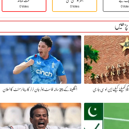
یک ہے
بہتر ہو سکتی تھی
سخت نا پسند
0 Votes
0 Votes
0 Vote
 پڑھیں
یگز کھیلنے کیلئے این او سی جاری
انگلینڈ کے 25 سالہ فاسٹ بولر جان ٹرنر کا ریٹائرمنٹ کا اعلان