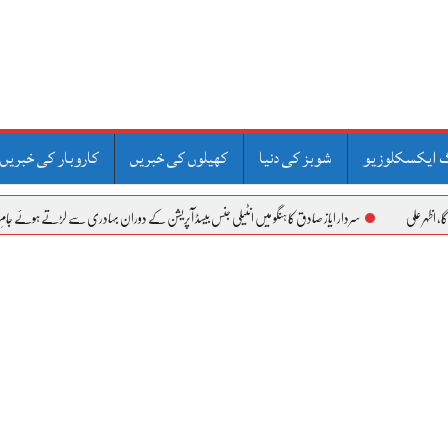
 ایکسکلوزیو
شوبز کی دنیا
کھیلوں کی خبریں
کاروبار کی خبریں
سردار ایاز صادق کا ہنگو میں انٹیلی جنس بیسڈ آپریشن کے دوران بہادری سے لڑتے ہوئے جامِ شہادت نوش ک