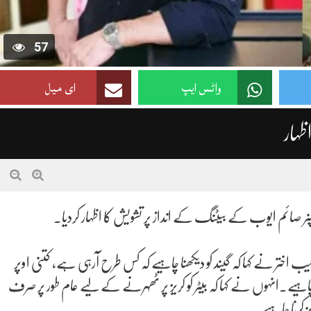
57
واٹس ایپ
ای میل
ظہار
صائم ایوب کے بیٹنگ کے انداز پر تشویش کا اظہار کردیا۔
اختر نے کہا کہ گیند کو دیکھنا چاہیے کہ کس طرح آرہی ہے، کتنی اوپر
یے۔انہوں نے کہا کہ بیٹر کو کریز پر ٹھہرنے کے لیے عام طور پر صرف
کرنا چاہیے۔