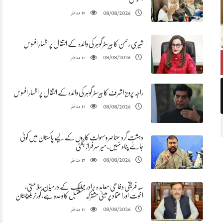
مناظر
08/08/2026
19
شیری رحمن کا بیرسٹر گوہر کی والدہ کے انتقال پر اظہارِ افسوس
مناظر
08/08/2026
17
راجہ پرویز اشرف کا بیرسٹر گوہر کی والدہ کے انتقال پر اظہارِ افسوس
مناظر
08/08/2026
13
دہشت گرد عناصر وسہولت کاروں کے لیے پاکستان میں کوئی
جائے پناہ نہیں، میر سرفراز بگٹی
مناظر
08/08/2026
17
سہ فریقی دفاعی معاہد ہ برادر ممالک کے درمیان سلامتی،
اخوت اور اعتماد پر مبنی مشترکہ مستقبل کا وعدہ ہے،گورنر بلوچستان
مناظر
08/08/2026
15