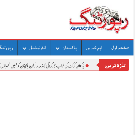
Skip
to
content
صفحہ اول
اہم خبریں
پاکستان
انٹرنیشنل
رپورٹنگ
تازہ ترین
پاکستان کرکٹ کی خراب کارکردگی کا ذمہ دار کوچ یا کپتان کو نہیں ٹھہراؤں گا، اظہر علی