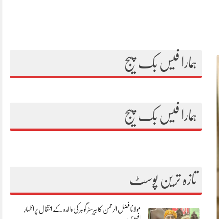
ہمارا فیس بک پیج
ہمارا فیس بک پیج
تازہ ترین پوسٹ
مولانا فضل الرحمن کا بیرسٹر گوہر کی والدہ کے انتقال پر اظہارِ
افسوس