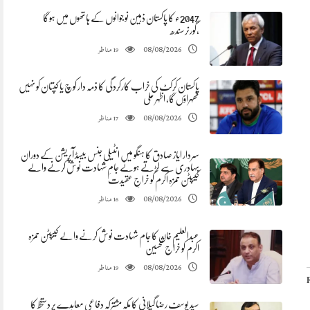
2047ء کا پاکستان ذہین نوجوانوں کے ہاتھوں میں ہوگا
،گورنرسندھ
مناظر
08/08/2026
19
پاکستان کرکٹ کی خراب کارکردگی کا ذمہ دار کوچ یا کپتان کو نہیں
ٹھہراؤں گا، اظہر علی
مناظر
08/08/2026
17
سردار ایاز صادق کا ہنگو میں انٹیلی جنس بیسڈ آپریشن کے دوران
بہادری سے لڑتے ہوئے جامِ شہادت نوش کرنے والے
کیپٹن حمزہ اکرم کو خراجِ عقیدت
مناظر
08/08/2026
16
عبدالعلیم خان کا جام شہادت نوش کرنے والے کیپٹن حمزہ
اکرم کو خراج تحسین
مناظر
08/08/2026
19
سید یوسف رضا گیلانی کا مکہ مشترکہ دفاعی معاہدے پر دستخط کا