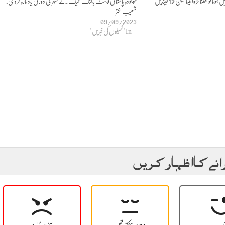
اگر ورلڈکپ میں شاہین کی جگہ میں ہوتا تو گھٹنا تڑوالیتا لیکن 12 گیندیں
موجودہ پاکستانی فاسٹ بالنگ اٹیک نے سنہری دور کی یاد تازہ کردی،
شعیب اختر
09/09/2023
In "کھیلوں کی خبریں"
ائے کا اظہار کریں