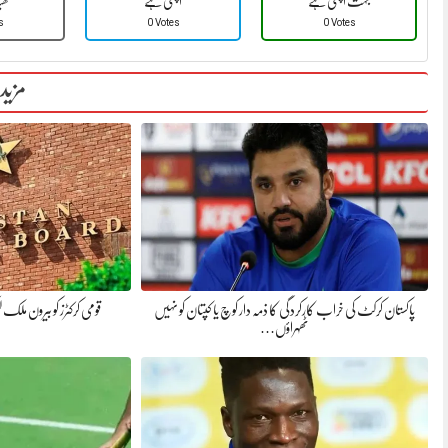
بہت اچھی ہے
اچھی ہے
ٹھ
s
0 Votes
0 Votes
مزید
پاکستان کرکٹ کی خراب کارکردگی کا ذمہ دار کوچ یا کپتان کو نہیں
قومی کرکٹرز کو بیرون ملک ل
ٹھہراؤں…