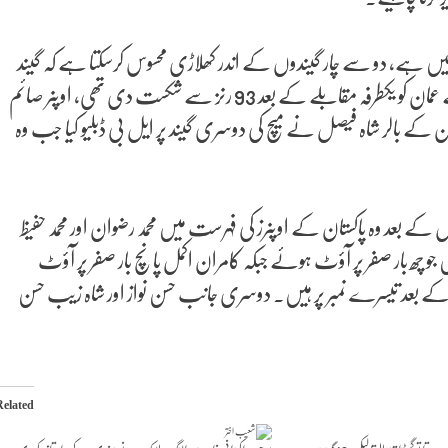
 ہے، دو سے چار گیندوں کے اندر کھلاڑی محسوس کرسکتا ہے کہ گیند
بلے پر کس طرح سے آرہی ہے۔واضح رہے کہ گزشتہ روز پاکستان نے عمان کو یکطرفہ مقابلے کے بعد 93 رنز سے شکست دی تھی، اوپنر صائم
کے بالر شاہ فیصل نے میچ کی دوسری گیند پر ایل بی ڈبلیو کیا جب وہ
کے بعد وہ پاکستان کے اوپنرز کی فہرست میں محمد رضوان اور محمد حفیظ
 بار صفر پر آؤٹ ہوئے جبکہ کامران اکمل پانچ بار صفر پر آؤٹ
عد تیسرے نمبر پر ہیں۔ دوسری جانب حسن نواز اور شاہ زیب حسن
Related