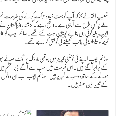
شعیب اختر نے کہا کہ آپ کو بہت زیادہ حرکت کرنے کی ضرورت نہیں
ایوب بغیر کوئی رن بنائے پویلین لوٹ گئے تھے۔صائم ایوب کو عمان 
گیند کو لیگزائیڈ کی جانب کھیلنے کی کوشش کر رہے تھے۔
صائم ایوب اپنے ٹی ٹوئنٹی کیریئر میں چوتھی بار ڈک پر آؤٹ ہوئے جس 
کے برابر آگئے ہیں۔اس فہرست میں سب سے آگے بابراعظم ہیں جو چھ
ہونے کے ساتھ دوسرے نمبر پر ہیں۔صائم ایوب اب ان دونوں کے ب
کے تین تین صفر ہیں۔