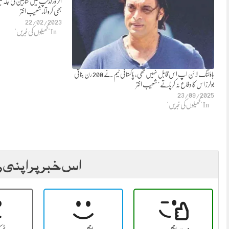
بھی کرواتا،شعیب اختر
22/02/2023
In "کھیلوں کی خبریں"
باؤلنگ لائن اپ اس قابل نہیں تھی، پاکستانی ٹیم نے 200 رن بناتی
بولرز اس کا دفاع نہ کرپاتے’شعیب اختر
23/09/2025
In "کھیلوں کی خبریں"
اس خبر پر اپنی ر