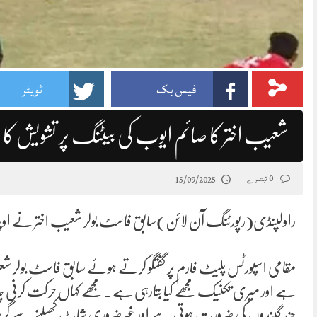
فیس بک
ٹویٹر
شعیب اختر کا صائم ایوب کی بیٹنگ پر تشویش کا ا
0 تبصرے
15/09/2025
راولپنڈی(رپورٹنگ آن لائن)سابق فاسٹ بولر شعیب اختر نے اوپنر 
مقامی اسپورٹس پلیٹ فارم پر گفتگو کرتے ہوئے سابق فاسٹ بولر شعیب 
ہے اور میری تکنیک مجھے کیا بتارہی ہے۔ مجھے کہاں حرکت کرنی چاہ
چند گیندوں کی ضرورت ہوتی ہے اور غیرضروری شاٹ کھیلنے سے گریز 