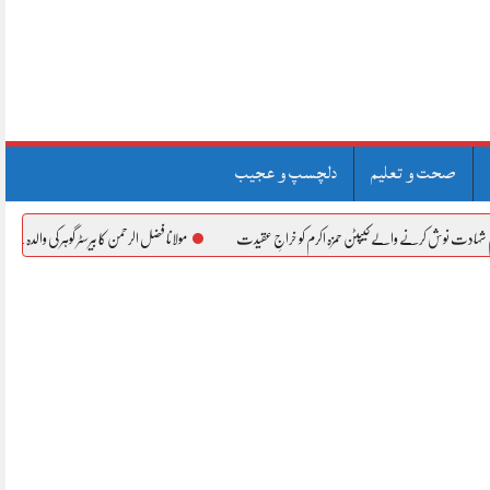
صحت و تعلیم
دلچسپ و عجیب
رنے والے کیپٹن حمزہ اکرم کو خراجِ عقیدت
مولانا فضل الرحمن کا بیرسٹر گوہر کی والدہ کے انتقال پر اظہارِ ا