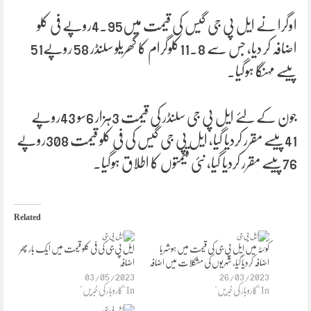
اوگرا نے ایل پی جی گیس کی قیمت میں4.95روپے فی کلو
اضافہ کر دیا، جس سے 11.8کلوگرام کا گھریلو سلنڈر 58 روپے51
پیسے مہنگا ہوگیا۔
جون کے لئے ایل پی جی سلنڈر کی قیمت 3ہزار 6سو 43روپے
41پیسے مقرر کردیا گیا، ایل پی جی گیس کی فی کلو قیمت 308روپے
76پیسے مقرر کردیا گیا، نئی قیمتوں کا اطلاق ہوگیا۔
Related
کوئٹہ میں ایل پی جی کی قیمت میں ہوشربا
ایل پی جی کی فی کلو قیمت میں ایک بار پھر
اضافہ کردیا گیا، شہریوں کی مشکلات میں اضافہ
اضافہ
03/05/2023
26/03/2023
In "کاروبار کی خبریں"
In "کاروبار کی خبریں"