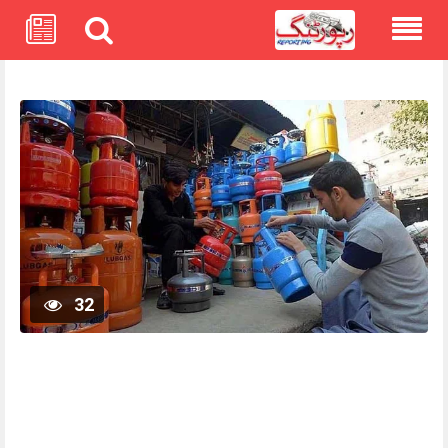
Skip
to
content
32