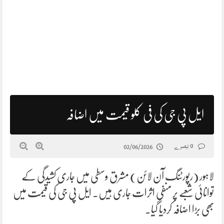
ایل پی جی کی فی کلو قیمت میں اضافہ
0 تبصرے
02/06/2026
لاہور (رپورٹنگ آن لائن) مشرق وسطی میں جاری کشیدگی کے
توانائی شعبے پر منفی اثرات جاری ہیں۔ ایل پی جی کی قیمت میں
بھی بڑا اضافہ کردیا گیا۔