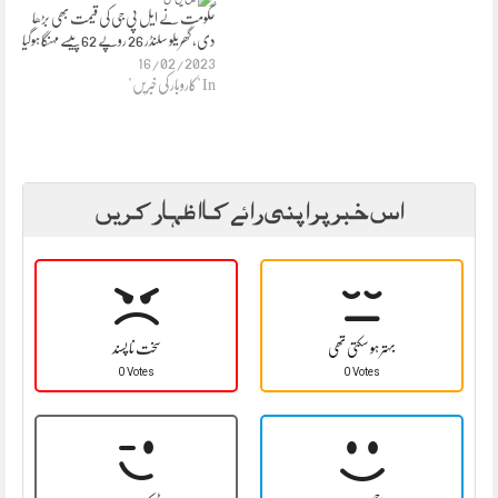
حکومت نے ایل پی جی کی قیمت بھی بڑھا
دی، گھریلو سلنڈر 26 روپے 62 پیسے مہنگا ہوگیا
16/02/2023
In "کاروبار کی خبریں"
اس خبر پر اپنی رائے کا اظہار کریں
بہتر ہو سکتی تھی
سخت نا پسند
0 Votes
0 Votes