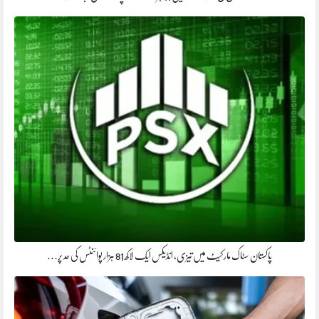
پاکستان سٹاک مارکیٹ میں تیزی، انڈیکس ایک لاکھ 81 ہزار پوائنٹس کی حد پر…