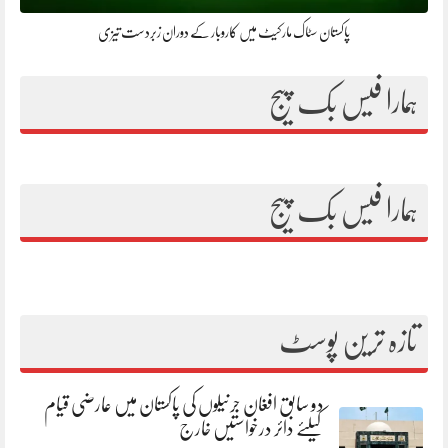
پاکستان سٹاک مارکیٹ میں کاروبار کے دوران زبردست تیزی
ہمارا فیس بک پیج
ہمارا فیس بک پیج
تازہ ترین پوسٹ
دو سابق افغان جرنیلوں کی پاکستان میں عارضی قیام
کیلئے دائر درخواستیں خارج