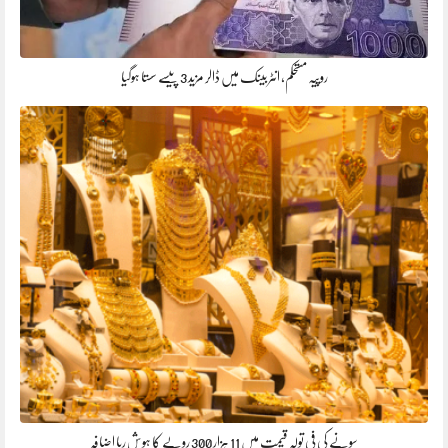
روپیہ مستحکم، انٹربینک میں ڈالر مزید 3 پیسے سستا ہوگیا
سونے کی فی تولہ قیمت میں 11 ہزار 300 روپے کا ہوش ربا اضافہ