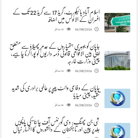
اسلام آباد ہائیکورٹ، گریڈ 17 سے گریڈ 22 تک کے
افسران کے الائونس میں اضافہ
مناظر
06/08/2026
22
جاپان کو جوہری ہتھیاروں کے عدم پھیلاؤ سے متعلق
اپنی بین الاقوامی قانونی ذمہ داریوں کو پورا کرنا چاہیے،
چینی وزارت خارجہ
مناظر
06/08/2026
22
جاپان کے دفاعی وائٹ پیپر پر عالمی برادری کی شدید
تنقید، چینی میڈیا
مناظر
06/08/2026
26
شی جن پھنگ: دی گورننس آف چائنا”کی پانچویں
جلدپر چین اور تاجکستان کے دانشوروں کا اظہارِ خیال