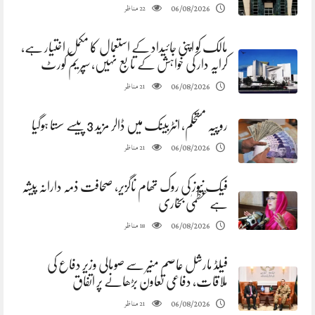
مناظر
06/08/2026
22
مالک کو اپنی جائیداد کے استعمال کا مکمل اختیار ہے،
کرایہ دار کی خواہش کے تابع نہیں، سپریم کورٹ
مناظر
06/08/2026
21
روپیہ مستحکم، انٹربینک میں ڈالر مزید 3 پیسے سستا ہوگیا
مناظر
06/08/2026
21
فیک نیوز کی روک تھام ناگزیر، صحافت ذمہ دارانہ پیشہ
ہے عظمیٰ بخاری
مناظر
06/08/2026
18
فیلڈ مارشل عاصم منیر سے صومالی وزیر دفاع کی
ملاقات، دفاعی تعاون بڑھانے پر اتفاق
مناظر
06/08/2026
21