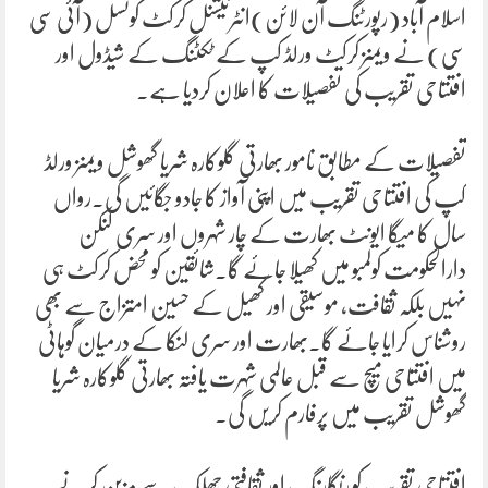
اسلام آباد (رپورٹنگ آن لائن)انٹرنیشنل کرکٹ کونسل (آئی سی
سی) نے ویمنز کرکٹ ورلڈ کپ کے ٹکٹنگ کے شیڈول اور
افتتاحی تقریب کی تفصیلات کا اعلان کردیا ہے۔
تفصیلات کے مطابق نامور بھارتی گلوکارہ شریا گھوشل ویمنز ورلڈ
کپ کی افتتاحی تقریب میں اپنی آواز کا جادو جگائیں گی۔رواں
سال کا میگا ایونٹ بھارت کے چار شہروں اور سری لنکن
دارالحکومت کولمبو میں کھیلا جائے گا۔شائقین کو محض کرکٹ ہی
نہیں بلکہ ثقافت، موسیقی اور کھیل کے حسین امتزاج سے بھی
روشناس کرایا جائے گا۔بھارت اور سری لنکا کے درمیان گوہاٹی
میں افتتاحی میچ سے قبل عالمی شہرت یافتہ بھارتی گلوکارہ شریا
گھوشل تقریب میں پرفارم کریں گی۔
افتتاحی تقریب کو رنگارنگ اور ثقافتی جھلک سے مزین کرنے