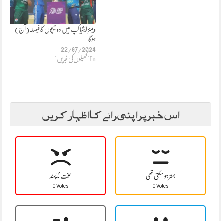
ویمنز ایشیا کپ میں دو میچوں کا فیصلہ(آج)
ہوگا
22/07/2024
In "کھیلوں کی خبریں"
اس خبر پر اپنی رائے کا اظہار کریں
بہتر ہو سکتی تھی
سخت نا پسند
0 Votes
0 Votes