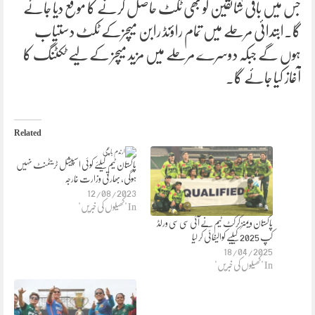
جس میں باقی شائقین کو بھی ٹکٹ حاصل کرنے کا موقع دیا جائے
گا۔ابتدائی مرحلے میں تمام راؤنڈ رابن میچزکے ٹکٹ دستیاب
ہوں گے جبکہ دوسرے مرحلے میں مزید میچز کے لیے ٹکٹنگ کا
آغاز کیا جائے گا۔
Related
پاکستان ٹیم کیلئے کوئی اسپیشل ٹریٹمنٹ نہیں
ہوگی، بھارتی وزارت خارجہ
12/08/2023
In "کھیلوں کی خبریں"
پاکستان ویمنز کرکٹ ٹیم نے آئی سی سی ورلڈ
کپ 2025 کیلیے کوالیفائی کر لیا
18/04/2025
In "کھیلوں کی خبریں"