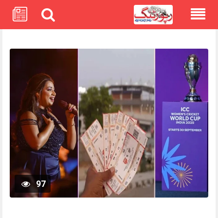
Skip
to
content
97