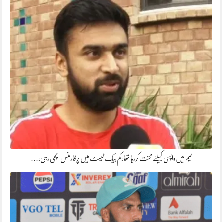
ٹیم میں واپسی کیلئے محنت کررہا تھا، کم بیک ٹیسٹ میں پرفارمنس اچھی رہی،…