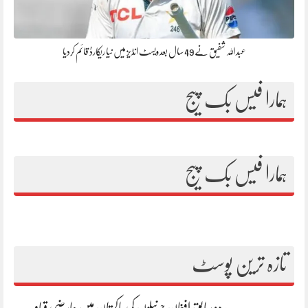
عبداللہ شفیق نے 49 سال بعد ویسٹ انڈیز میں نیا ریکارڈ قائم کردیا
ہمارا فیس بک پیج
ہمارا فیس بک پیج
تازہ ترین پوسٹ
دو سابق افغان جرنیلوں کی پاکستان میں عارضی قیام