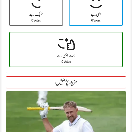
اچھی ہے
ٹھیک ہے
0 Votes
0 Votes
بہت اچھی ہے
0 Votes
مزید پڑھیں