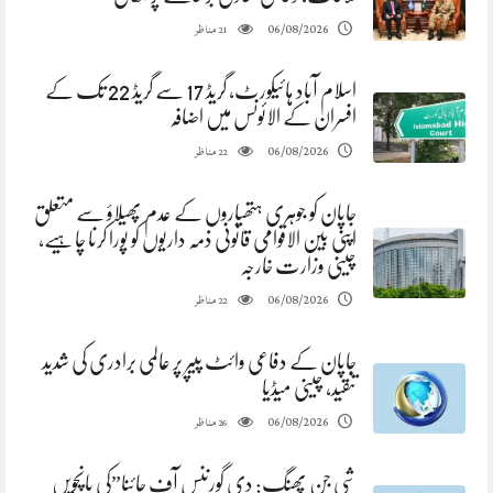
مناظر
06/08/2026
21
اسلام آباد ہائیکورٹ، گریڈ 17 سے گریڈ 22 تک کے
افسران کے الائونس میں اضافہ
مناظر
06/08/2026
22
جاپان کو جوہری ہتھیاروں کے عدم پھیلاؤ سے متعلق
اپنی بین الاقوامی قانونی ذمہ داریوں کو پورا کرنا چاہیے،
چینی وزارت خارجہ
مناظر
06/08/2026
22
جاپان کے دفاعی وائٹ پیپر پر عالمی برادری کی شدید
تنقید، چینی میڈیا
مناظر
06/08/2026
26
شی جن پھنگ: دی گورننس آف چائنا”کی پانچویں