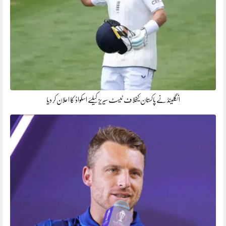
انگلینڈ نے پاکستان کیخلاف ٹیسٹ سیریز کیلئے اسکواڈ کا اعلان کر دیا