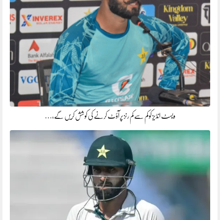
ویسٹ انڈیز کو کم سے کم رنز پر آؤٹ کرنے کی کوشش کریں گے،…