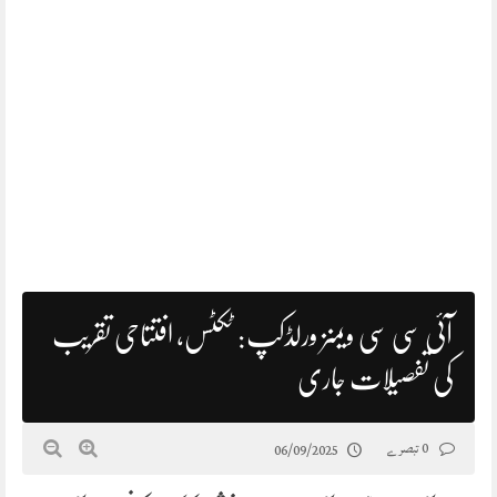
آئی سی سی ویمنز ورلڈکپ: ٹکٹس، افتتاحی تقریب
کی تفصیلات جاری
0 تبصرے
06/09/2025