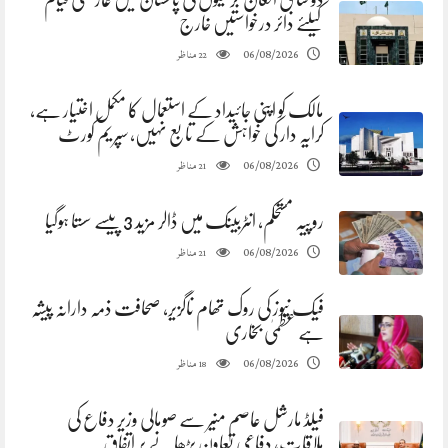
کیلئے دائر درخواستیں خارج
مناظر
06/08/2026
22
مالک کو اپنی جائیداد کے استعمال کا مکمل اختیار ہے،
کرایہ دار کی خواہش کے تابع نہیں، سپریم کورٹ
مناظر
06/08/2026
21
روپیہ مستحکم، انٹربینک میں ڈالر مزید 3 پیسے سستا ہوگیا
مناظر
06/08/2026
21
فیک نیوز کی روک تھام ناگزیر، صحافت ذمہ دارانہ پیشہ
ہے عظمیٰ بخاری
مناظر
06/08/2026
18
فیلڈ مارشل عاصم منیر سے صومالی وزیر دفاع کی
ملاقات، دفاعی تعاون بڑھانے پر اتفاق