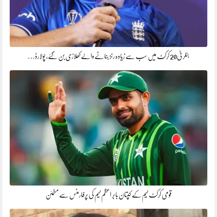
بٹلر ٹی20 کرکٹ میں سب سے زیادہ رنز بنانے والے کھلاڑی بن گئے، پولارڈ…
قومی کرکٹ ٹیم کے کپتان بابر اعظم ٹیم کی پرفارمنس سے مطمئن