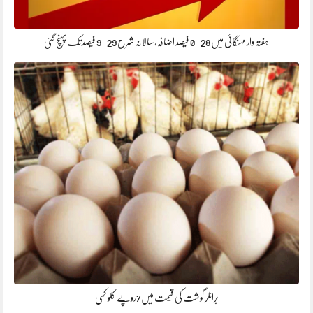
ہفتہ وار مہنگائی میں 0.28 فیصد اضافہ، سالانہ شرح 9.29 فیصد تک پہنچ گئی
برائلر گوشت کی قیمت میں7روپے کلو کمی