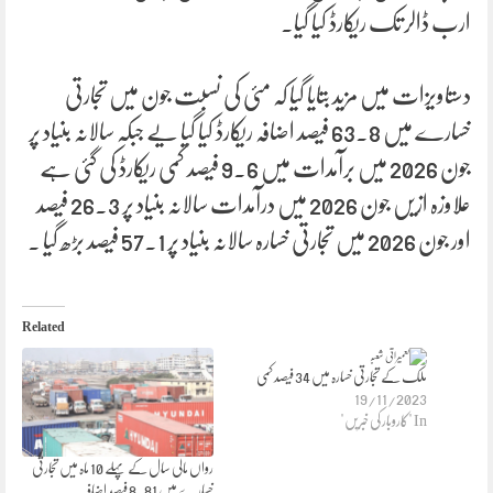
ارب ڈالر تک ریکارڈ کیا گیا۔
دستاویزات میں مزید بتایا گیا کہ مئی کی نسبت جون میں تجارتی
خسارے میں 63.8 فیصد اضافہ ریکارڈ کیا گیا یے جبکہ سالانہ بنیاد پر
جون 2026 میں برآمدات میں 9.6 فیصد کمی ریکارڈ کی گئی ہے
علاوزہ ازیں جون 2026 میں درآمدات سالانہ بنیاد پر 26.3 فیصد
اور جون 2026 میں تجارتی خسارہ سالانہ بنیاد پر 57.1 فیصد بڑھ گیا ۔
Related
ملک کے تجارتی خسارہ میں 34 فیصد کمی
19/11/2023
In "کاروبار کی خبریں"
رواں مالی سال کے پہلے 10 ماہ میں تجارتی
خسارے میں 8.81 فیصد اضافہ