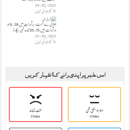
04/05/2025
In "کاروبار کی خبریں"
جولائی سے اگست: برآمدات میں 6.38 اور
درآمدات میں 25.75 فیصد کمی ریکارڈ
03/09/2023
In "کاروبار کی خبریں"
اس خبر پر اپنی رائے کا اظہار کریں
بہتر ہو سکتی تھی
سخت نا پسند
0 Votes
0 Votes