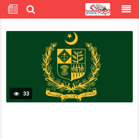
Skip
to
content
33