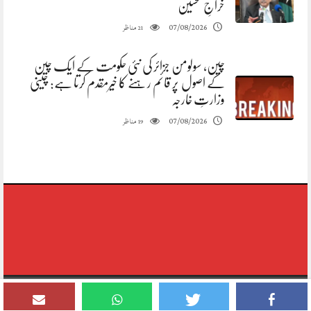
خراجِ تحسین
مناظر
07/08/2026
21
چین، سولومن جزائر کی نئی حکومت کے ایک چین
کے اصول پر قائم رہنے کا خیرمقدم کرتا ہے: چینی
وزارتِ خارجہ
مناظر
07/08/2026
19
Copyright © 2020-2026,reporting Digital Group,rights Reserved.Theme
Designed By Siddique Meo #03334456813