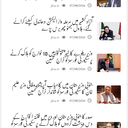
مناظر
07/08/2026
22
آزاد کشمیر میں مرحلہ وار الیکشن دھاندلی کیلئے کرائے
گئے، بلاول بھٹو پھر برس پڑے
مناظر
07/08/2026
23
وزیر ریلوے کا خیبرپختونخوا میں 10 خوارج کو ہلاک کرنے
پر سکیورٹی فورسز کو خراجِ تحسین
مناظر
07/08/2026
23
جنوبی وزیرستان میں کامیاب آپریشنز، وفاقی وزیر علیم
خان کا سکیورٹی فورسز کو شاندار خراج تحسین
مناظر
07/08/2026
19
صدرِ کا جنوبی وزیرستان اور دیر میں فتنہ الخوارج کے
دس دہشت گردوں کو ہلاک کرنے پر سکیورٹی فورسز کو