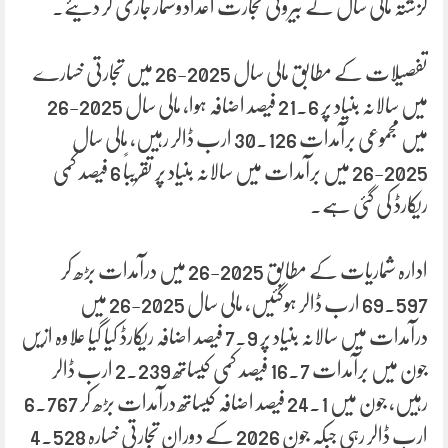
گزشتہ مالی سال کے بیرونی تجارت اعدادوشمار جاری کر دیئے۔
تفصیلات کے مطابق مالی سال 2025-26 میں تجارتی خسارے
میں سالانہ بنیاد پر 21.6 فیصد اضافہ ہوا، مالی سال 2025-26
میں مجموعی برآمدات 30.126 ارب ڈالر رہیں، مالی سال
2025-26 میں برآمدات میں سالانہ بنیاد پر تقریباً 6 فیصد کمی
ریکارڈ کی گئی ہے۔
ادارہ شماریات کے مطابق 2025-26 میں درآمدات بڑھ کر
69.597 ارب ڈالر ہوگئیں، مالی سال 2025-26 میں
درآمدات میں سالانہ بنیاد پر 7.9 فیصد اضافہ ریکارڈ کیا گیا علاوہ ازیں
جون میں برآمدات 16.7 فیصد کمی کیساتھ 2.239 ارب ڈالر
رہیں، جون میں 24.1 فیصد اضافہ کیساتھ درآمدات بڑھ کر 6.767
ارب ڈالر رہی جبکہ جون 2026 کے دوران تجارتی خسارہ 4.528