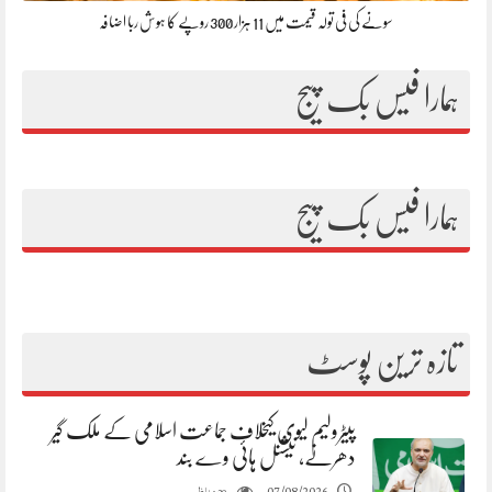
سونے کی فی تولہ قیمت میں 11 ہزار 300 روپے کا ہوش ربا اضافہ
ہمارا فیس بک پیج
ہمارا فیس بک پیج
تازہ ترین پوسٹ
پیٹرولیم لیوی کیخلاف جماعت اسلامی کے ملک گیر
دھرنے، نیشنل ہائی وے بند
مناظر