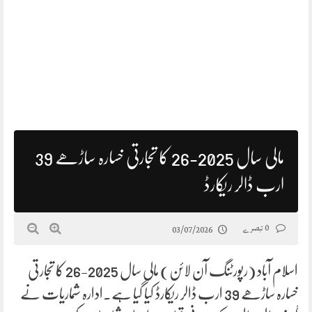
مالی سال 2025-26 کا تجارتی خسارہ ساڑھے 39
ارب ڈالر ریکارڈ
0 تبصرے
03/07/2026
اسلام آباد (رپورٹنگ آن لائن) مالی سال 2025-26 کا تجارتی
خسارہ ساڑھے 39 ارب ڈالر ریکارڈ کیا گیا ہے۔ادارہ شماریات نے