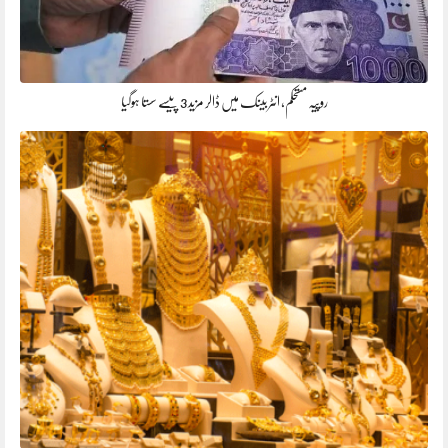
روپیہ مستحکم، انٹربینک میں ڈالر مزید 3 پیسے سستا ہوگیا