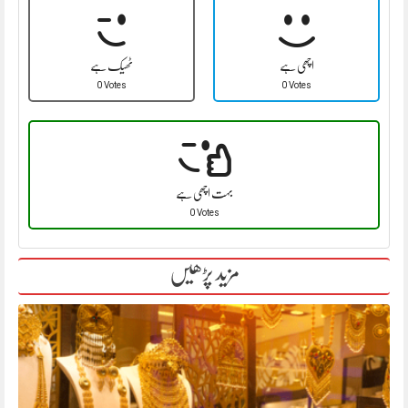
اچھی ہے
ٹھیک ہے
0 Votes
0 Votes
بہت اچھی ہے
0 Votes
مزید پڑھیں