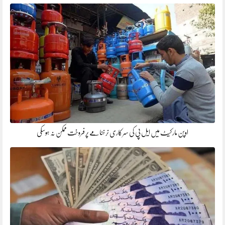
اوپن مارکیٹ میں ایل پی کی سرکاری نرخنامے پر فروخت ممکن نہ ہوسکی