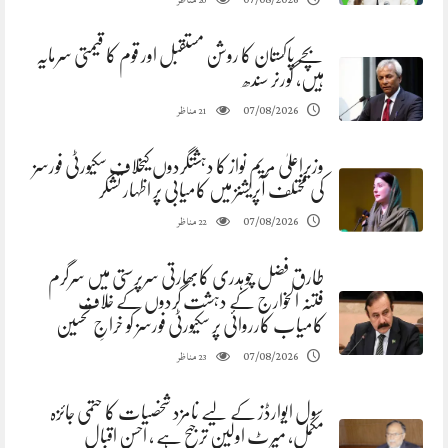
07/08/2026
20
بچے پاکستان کا روشن مستقبل اور قوم کا قیمتی سرمایہ
ہیں، گورنر سندھ
مناظر
07/08/2026
21
وزیراعلیٰ مریم نواز کا دہشتگردوں کیخلاف سکیورٹی فورسز
کی مختلف آپریشنز میں کامیابی پر اظہار تشکر
مناظر
07/08/2026
22
طارق فضل چوہدری کابھارتی سرپرستی میں سرگرم
فتنہ الخوارج کے دہشت گردوں کے خلاف
کامیاب کارروائی پر سکیورٹی فورسز کو خراجِ تحسین
مناظر
07/08/2026
23
سول ایوارڈز کے لیے نامزد شخصیات کا حتمی جائزہ
مکمل، میرٹ اولین ترجیح ہے ، احسن اقبال