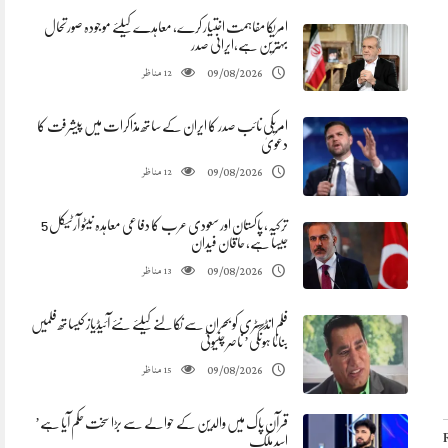
امریکا مفاہمت اختیار کرے، معاہدے کیلئے موجودہ صورتحال
بہترین ہے،ایرانی صدر
مناظر
09/08/2026
12
امریکی نائب صدر کا ایران کے ساتھ مذاکرات میں پیشرفت کا
دعویٰ
مناظر
09/08/2026
12
ترکیہ، پاکستان اور سعودی عرب کا دفاعی معاہدہ نیٹو آرٹیکل 5
جیسا ہے، حاقان فیدان
مناظر
09/08/2026
13
فلم انڈسٹری کو بحران سے نکالنے کیلئے نئے آئیڈیاز کیساتھ فلمیں
بنانا ہونگی’ ناصر چنیوٹی
مناظر
09/08/2026
15
قرآن پاک میں والدین کے حوالے سے بڑا سخت حکم آیا ہے’
اسد ملک