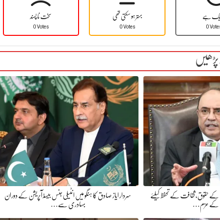
یک ہے
بہتر ہو سکتی تھی
سخت نا پسند
0 Votes
0 Votes
0 Vote
 پڑھیں
ن کے حقوق، ثقافت کے تحفظ کیلئے
سردار ایاز صادق کا ہنگو میں انٹیلی جنس بیسڈ آپریشن کے دوران
ن کے عزم…
بہادری سے…