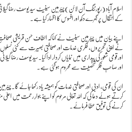
اسلام آباد (رپورٹنگ آن لائن)چیئرمین سینیٹ سید یوسف رضا گیلانی
کے انتقال پر گہرے دکھ اور افسوس کا اظہار کیا ہے۔
اپنے بیان میں چیئرمین سینیٹ نے کہا کہ الطاف حسن قریشی صحافت،
نے اپنی تحریروں، فکری خدمات اور صحافتی بصیرت سے کئی نسلوں 
اور قومی شعور کی بیداری میں نمایاں کردار ادا کیا۔سید یوسف رضا گیل
اور صاحبِ فکر شخصیت سے محروم ہوگئی ہے۔
ان کی قومی، ادبی اور صحافتی خدمات کو ہمیشہ یاد رکھا جائے گا۔چیئ
کرتے ہوئے دعا کی کہ اللہ تعالی مرحوم کو اپنے جوارِ رحمت میں اعلیٰ
کرنے کی توفیق عطا فرمائے۔