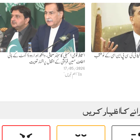
یلانی کی سی پی این ای کے نو منتخب
اسپیکر قومی اسمبلی کا سینئر صحافی، دانشور اور اردو ڈائجسٹ کے بانی
الطاف حسین قریشی کے انتقال پر اظہار تعزیت
17/05/2026
In "اہم خبریں"
ائے کا اظہار کریں