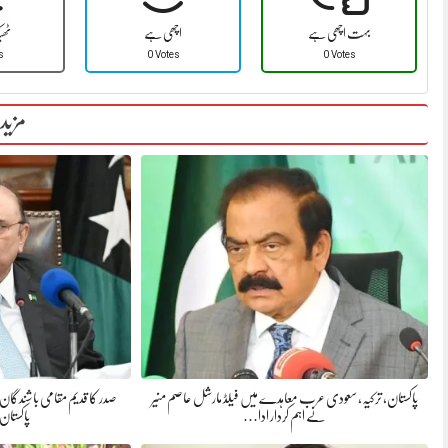
بہت اچھی ہے
اچھی ہے
ٹھ
s
0 Votes
0 Votes
مزید
پاکستان، ترکیہ، سعودی عرب معاہدے میں فیلڈ مارشل عاصم منیر
صدر کا قدیم مقامی باشندگا
نے اہم کردار ادا…
پاکستا