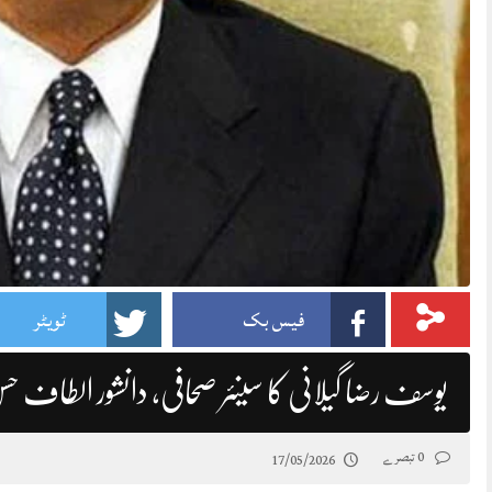
فیس بک
ٹویٹر
یوسف رضا گیلانی کا سینئر صحافی، دانشور الطاف حس
0 تبصرے
17/05/2026