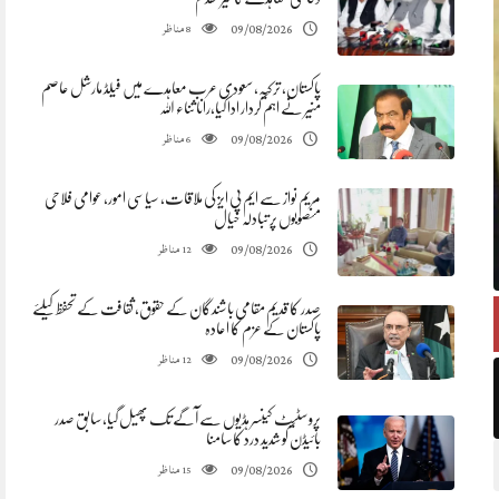
مناظر
09/08/2026
8
پاکستان، ترکیہ، سعودی عرب معاہدے میں فیلڈ مارشل عاصم
منیر نے اہم کردار ادا کیا،رانا ثناء اللہ
مناظر
09/08/2026
6
مریم نواز سے ایم پی ایز کی ملاقات، سیاسی امور، عوامی فلاحی
منصوبوں پر تبادلہ خیال
مناظر
09/08/2026
12
صدر کا قدیم مقامی باشندگان کے حقوق، ثقافت کے تحفظ کیلئے
پاکستان کے عزم کا اعادہ
مناظر
09/08/2026
12
پروسٹیٹ کینسر ہڈیوں سے آگے تک پھیل گیا، سابق صدر
بائیڈن کو شدید درد کا سامنا
مناظر
09/08/2026
15