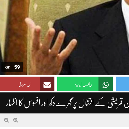
59
واٹس ایپ
ای میل
ن قریشی کے انتقال پر گہرے دکھ اور افسوس کا اظہار