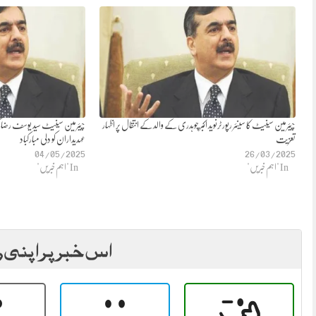
چیئرمین سینیٹ کا سینئر رپورٹرنوید اکبر چوہدری کے والد کے انتقال پر اظہار
چیئرمین سینیٹ سید یوسف رضا گ
تعزیت
عہدیداران کو دلی مبارکباد
04/05/2025
26/03/2025
In "اہم خبریں"
In "اہم خبریں"
اس خبر پر اپنی ر