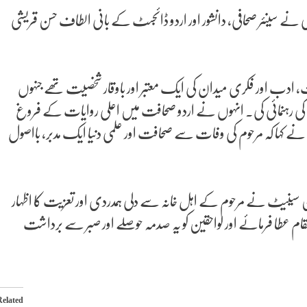
 نے سینئر صحافی، دانشور اور اردو ڈائجسٹ کے بانی الطاف حسن قریشی
 ادب اور فکری میدان کی ایک معتبر اور باوقار شخصیت تھے جنہوں
کی رہنمائی کی۔ انہوں نے اردو صحافت میں اعلی روایات کے فروغ
انی نے کہا کہ مرحوم کی وفات سے صحافت اور علمی دنیا ایک مدبر، بااصول
رمین سینیٹ نے مرحوم کے اہل خانہ سے دلی ہمدردی اور تعزیت کا اظہار
 مقام عطا فرمائے اور لواحقین کو یہ صدمہ حوصلے اور صبر سے برداشت
Related