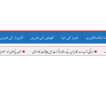
 ایکسکلوزیو
شوبز کی دنیا
کھیلوں کی خبریں
کاروبار کی خبریں
یکی نائب صدر کا ایران کے ساتھ مذاکرات میں پیشرفت کا دعویٰ
ترکیہ، پاکستان اور سعودی عرب کا دفاعی معاہدہ نیٹو آرٹیکل