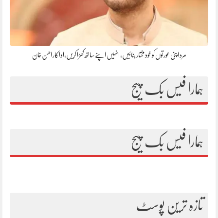
مرد اپنی عورتوں کو خود مختار بنائیں، انہیں اپنے ساتھ کھڑا کریں،اداکار احسن خان
ہمارا فیس بک پیج
ہمارا فیس بک پیج
تازہ ترین پوسٹ