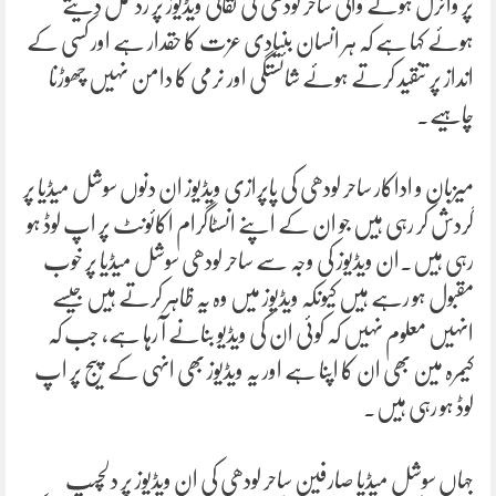
پر وائرل ہونے والی ساحر لودھی کی نقالی ویڈیوز پر ردعمل دیتے
ہوئے کہا ہے کہ ہر انسان بنیادی عزت کا حقدار ہے اور کسی کے
انداز پر تنقید کرتے ہوئے شائستگی اور نرمی کا دامن نہیں چھوڑنا
چاہیے۔
میزبان و اداکار ساحر لودھی کی پاپرازی ویڈیوز ان دنوں سوشل میڈیا پر
گردش کر رہی ہیں جو ان کے اپنے انسٹاگرام اکائونٹ پر اپ لوڈ ہو
رہی ہیں۔ان ویڈیوز کی وجہ سے ساحر لودھی سوشل میڈیا پر خوب
مقبول ہو رہے ہیں کیونکہ ویڈیوز میں وہ یہ ظاہر کرتے ہیں جیسے
انہیں معلوم نہیں کہ کوئی ان کی ویڈیو بنانے آ رہا ہے، جب کہ
کیمرہ مین بھی ان کا اپنا ہے اور یہ ویڈیوز بھی انہی کے پیج پر اپ
لوڈ ہو رہی ہیں۔
جہاں سوشل میڈیا صارفین ساحر لودھی کی ان ویڈیوز پر دلچسپ