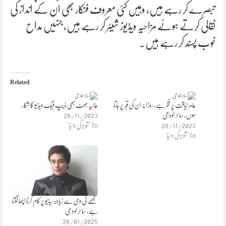
تبصرے کر رہے ہیں، وہیں کئی معروف فنکار بھی ان کے انداز کی
نقالی کرتے ہوئے مزاحیہ ویڈیوز شیئر کر رہے ہیں، جنہیں مداح
خوب پسند کر رہے ہیں۔
Related
عامر لیاقت پر فخر ہے، روزانہ ان کی قبر پر جاتا
عالیہ بھٹ بھی ڈیپ فیک ویڈیو کا شکار
ہوں، ساحر لودھی
28/11/2023
28/11/2023
In "شوبز کی دنیا"
In "شوبز کی دنیا"
مجھے ٹی وی سے زیادہ ریڈیو پر کام کرنا اچھا لگتا
ہے، ساحر لودھی
28/01/2025