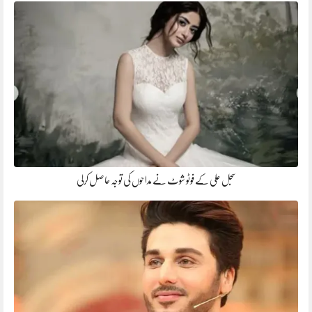
سجل علی کے فوٹو شوٹ نے مداحوں کی توجہ حاصل کرلی