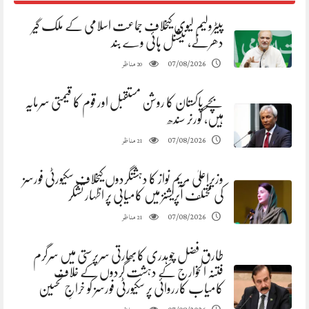
پیٹرولیم لیوی کیخلاف جماعت اسلامی کے ملک گیر
دھرنے، نیشنل ہائی وے بند
مناظر
07/08/2026
20
بچے پاکستان کا روشن مستقبل اور قوم کا قیمتی سرمایہ
ہیں، گورنر سندھ
مناظر
07/08/2026
21
وزیراعلیٰ مریم نواز کا دہشتگردوں کیخلاف سکیورٹی فورسز
کی مختلف آپریشنز میں کامیابی پر اظہار تشکر
مناظر
07/08/2026
21
طارق فضل چوہدری کابھارتی سرپرستی میں سرگرم
فتنہ الخوارج کے دہشت گردوں کے خلاف
کامیاب کارروائی پر سکیورٹی فورسز کو خراجِ تحسین