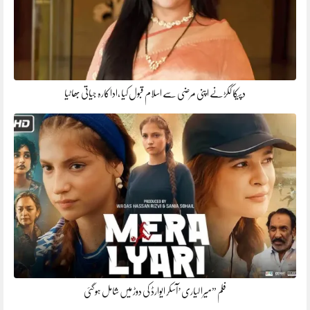
دپیکا ککڑنے اپنی مرضی سے اسلام قبول کیا ،اداکارہ جیاتی بھاٹیا
فلم ”میرا لیاری’آسکر ایوارڈ کی دوڑ میں شامل ہوگئی