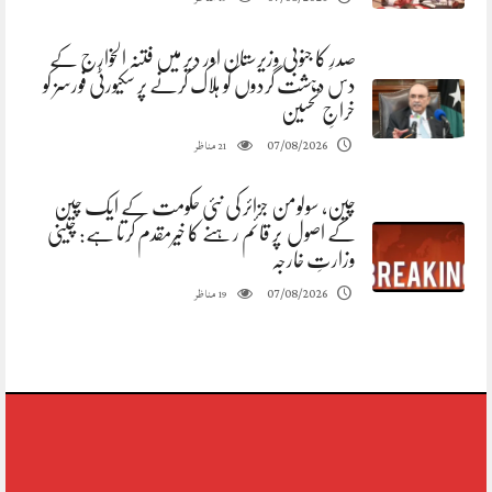
صدرِ کا جنوبی وزیرستان اور دیر میں فتنہ الخوارج کے
دس دہشت گردوں کو ہلاک کرنے پر سکیورٹی فورسز کو
خراجِ تحسین
مناظر
07/08/2026
21
چین، سولومن جزائر کی نئی حکومت کے ایک چین
کے اصول پر قائم رہنے کا خیرمقدم کرتا ہے: چینی
وزارتِ خارجہ
مناظر
07/08/2026
19