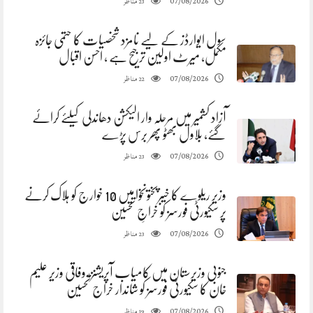
مناظر
07/08/2026
23
سول ایوارڈز کے لیے نامزد شخصیات کا حتمی جائزہ
مکمل، میرٹ اولین ترجیح ہے ، احسن اقبال
مناظر
07/08/2026
22
آزاد کشمیر میں مرحلہ وار الیکشن دھاندلی کیلئے کرائے
گئے، بلاول بھٹو پھر برس پڑے
مناظر
07/08/2026
23
وزیر ریلوے کا خیبرپختونخوا میں 10 خوارج کو ہلاک کرنے
پر سکیورٹی فورسز کو خراجِ تحسین
مناظر
07/08/2026
23
جنوبی وزیرستان میں کامیاب آپریشنز، وفاقی وزیر علیم
خان کا سکیورٹی فورسز کو شاندار خراج تحسین
مناظر
07/08/2026
19