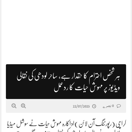
ہر شخص احترام کا حقدار ہے، ساحر لودھی کی نقالی
ویڈیوز پر مہوش حیات کا ردعمل
0 تبصرے
22/07/2025
کراچی (رپورٹنگ آن لائن)اداکارہ مہوش حیات نے سوشل میڈیا