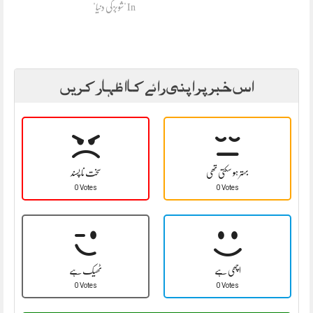
In "شوبز کی دنیا"
اس خبر پر اپنی رائے کا اظہار کریں
بہتر ہو سکتی تھی
سخت نا پسند
0 Votes
0 Votes
اچھی ہے
ٹھیک ہے
0 Votes
0 Votes