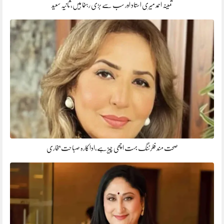
ثمینہ احمد میری استاد اور سب سے بڑی رہنما ہیں، ثانیہ سعید
صحت مند فلرٹنگ بہت اچھی چیز ہے،اداکارہ صباحت بخاری