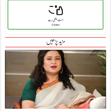
بہت اچھی ہے
0 Votes
مزید پڑھیں