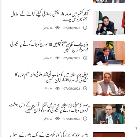
آزاد کشمیر میں مرحلہ وار الیکشن دھاندلی کیلئے کرائے گئے، بلاول
بھٹو پھر برس پڑے
مناظر
07/08/2026
22
وزیر ریلوے کا خیبرپختونخوا میں 10 خوارج کو ہلاک کرنے پر سکیورٹی
فورسز کو خراجِ تحسین
مناظر
07/08/2026
23
جنوبی وزیرستان میں کامیاب آپریشنز، وفاقی وزیر علیم خان کا
سکیورٹی فورسز کو شاندار خراج تحسین
مناظر
07/08/2026
19
صدرِ کا جنوبی وزیرستان اور دیر میں فتنہ الخوارج کے دس دہشت
گردوں کو ہلاک کرنے پر سکیورٹی فورسز کو خراجِ تحسین
مناظر
07/08/2026
20
چین، سولومن جزائر کی نئی حکومت کے ایک چین کے اصول