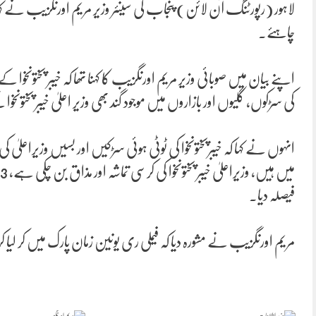
لاہور (رپورٹنگ آن لائن) پنجاب کی سینئر وزیر مریم اورنگزیب نے کہا ہ
چاہئے۔
اپنے بیان میں صوبائی وزیر مریم اورنگزیب کا کہنا تھا کہ خیبر پختونخوا 
کی سڑکوں، گلیوں اور بازاروں میں موجود گند بھی وزیر اعلیٰ خیبر پختونخ
انہوں نے کہا کہ خیبرپختونخوا کی ٹوٹی ہوئی سڑکیں اور بسیں وزیراعلی
فیصلہ دیا۔
مریم اورنگزیب نے مشورہ دیا کہ فیملی ری یونین زمان پارک میں کر لیا 