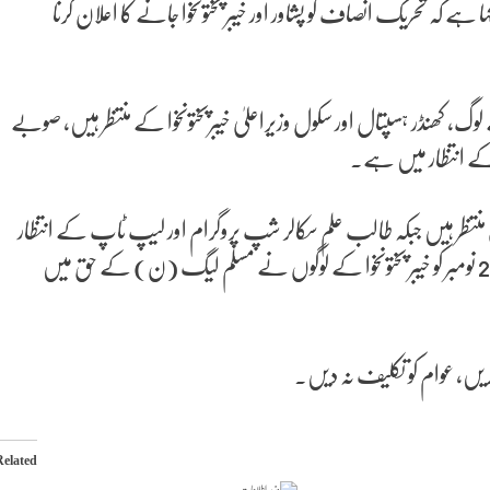
ے کہ تحریک انصاف کو پشاور اور خیبر پختونخوا جانے کا اعلان کرنا
کے لوگ، کھنڈر ہسپتال اور سکول وزیراعلیٰ خیبرپختونخوا کے منتظر ہیں، صوبے
وا کے انتظار میں ہے۔
ٰ کی منتظر ہیں جبکہ طالب علم سکالر شپ پروگرام اور لیپ ٹاپ کے انتظار
میں ہیں، وزیراعلیٰ خیبر پختونخوا کی کرسی تماشہ اور مذاق بن چکی ہے، 23 نومبر کو خیبر پختونخوا کے لوگوں نے مسلم لیگ (ن) کے حق میں
کریں، عوام کو تکلیف نہ دیں۔
Related