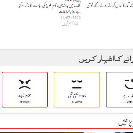
ے آغاز کا اعلان کرتے ہوئے مجھے خوشی
ملک میں بد تہذیبی، گالم گلوچ کی سیاست کا خاتمہ ہو گیا
ہے،وزیراطلاعات
11/07/2023
In "اہم خبریں"
ائے کا اظہار کریں
یک ہے
بہتر ہو سکتی تھی
سخت نا پسند
0 Votes
0 Votes
0 Vote
 پڑھیں