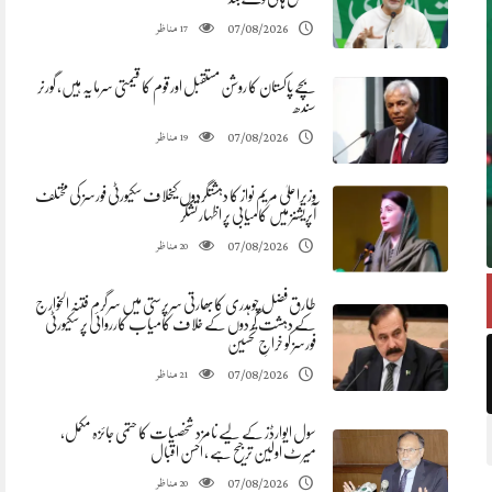
مناظر
07/08/2026
17
بچے پاکستان کا روشن مستقبل اور قوم کا قیمتی سرمایہ ہیں، گورنر
سندھ
مناظر
07/08/2026
19
وزیراعلیٰ مریم نواز کا دہشتگردوں کیخلاف سکیورٹی فورسز کی مختلف
آپریشنز میں کامیابی پر اظہار تشکر
مناظر
07/08/2026
20
طارق فضل چوہدری کابھارتی سرپرستی میں سرگرم فتنہ الخوارج
کے دہشت گردوں کے خلاف کامیاب کارروائی پر سکیورٹی
فورسز کو خراجِ تحسین
مناظر
07/08/2026
21
سول ایوارڈز کے لیے نامزد شخصیات کا حتمی جائزہ مکمل،
میرٹ اولین ترجیح ہے ، احسن اقبال
مناظر
07/08/2026
20