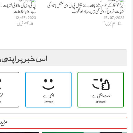
خیبر پختونخوا کے عوام کیلئے باقاعدہ نئے چینل پی ٹی وی نیشنل پشاور کی
پی ٹی وی کی علاقائی نشریات ک
نشریات شروع کردی گئی ہیں،مریم اورنگزیب
ہے، وزیراطلاعات
12/07/2023
15/07/2023
In "اہم خبریں"
In "اہم خبریں"
اس خبر پر اپنی ر
بہت اچھی ہے
اچھی ہے
ٹھ
s
0 Votes
0 Votes
مزید