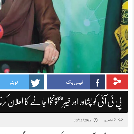
فیس بک
ٹویٹر
پی ٹی آئی کو پشاور اور خیبر پختونخوا جانے کا اعلان 
0 تبصرے
30/11/2025