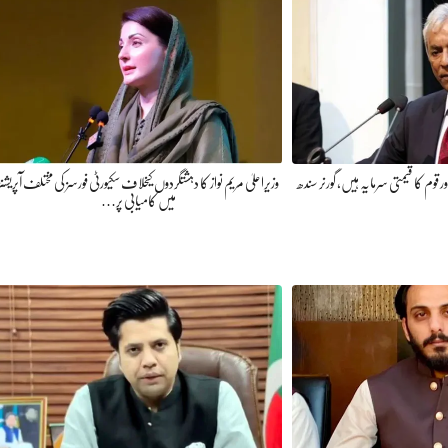
 قوم کا قیمتی سرمایہ ہیں، گورنر سندھ
وزیراعلیٰ مریم نواز کا دہشتگردوں کیخلاف سکیورٹی فورسز کی مختلف آپریشنز
میں کامیابی پر…