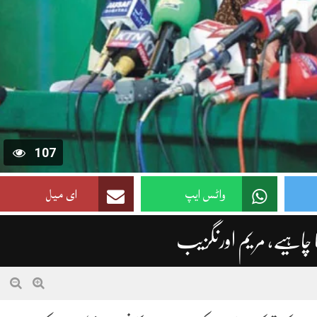
107
واٹس ایپ
ای میل
کرنا چاہیے، مریم اورنگزیب