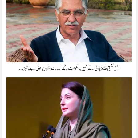
الٹی گنتی پیپلز پارٹی نے نہیں، حکومت کے اندر سے شروع ہوئی ہے، نیئر…