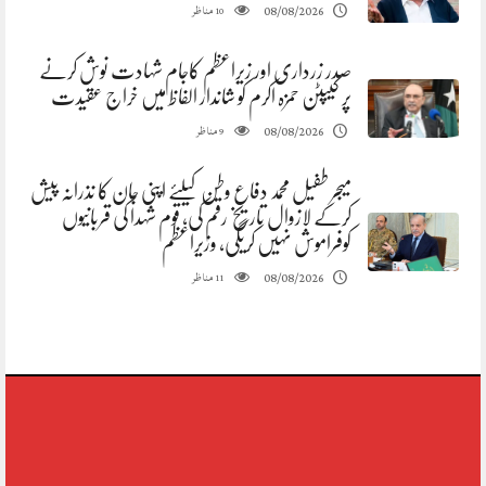
مناظر
08/08/2026
10
صدر زرداری اور زیراعظم کاجام شہادت نوش کرنے
پر کیپٹن حمزہ اکرم کو شاندار الفاظ میں خراج عقیدت
مناظر
08/08/2026
9
میجر طفیل محمد دفاع وطن کیلئے اپنی جان کا نذرانہ پیش
کرکے لازوال تاریخ رقم کی، قوم شہدا کی قربانیوں
کوفراموش نہیں کریگی، وزیراعظم
مناظر
08/08/2026
11