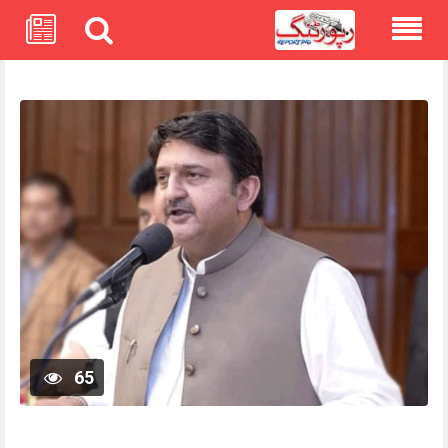
Skip
to
content
65