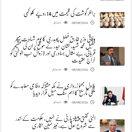
برائلر گوشت کی قیمت میں14روپے کلو کمی
مناظر
08/08/2026
9
وفاقی وزیر طارق فضل چوہدری کا یومِ شہادتِ میجر
طفیل محمد شہید، نشانِ حیدر کے موقع پر ان کی عظیم
قربانی، بے مثال بہادری اور لازوال حب الوطنی کو
خراجِ عقیدت
مناظر
08/08/2026
10
بلاول بھٹو زرداری نے مکہ مشترکہ دفاعی معاہدے کو
ملکی تاریخ کا اہم سنگ میل قرار دیدیا
مناظر
08/08/2026
9
الٹی گنتی پیپلز پارٹی نے نہیں، حکومت کے اندر
سے شروع ہوئی ہے، نیئر حسین بخاری