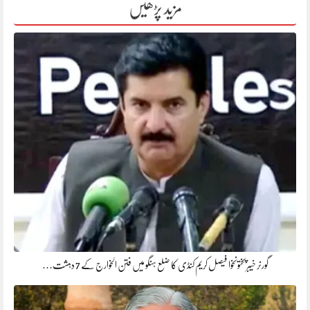
مزید پڑھیں
گورنر خیبرپختونخوا فیصل کریم کنڈی کا ضلع ہنگو میں فتن الخوارج کے 7 دہشت…