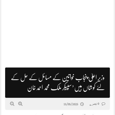
وزیر اعلیٰ پنجاب خواتین کے مسائل کے حل کے
لئے کوشاں ہیں’سپیکر ملک محمد احمد خان
0 تبصرے
15/05/2025