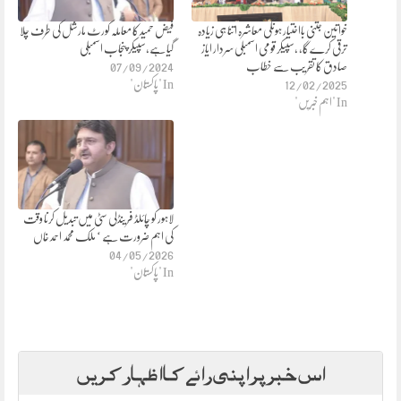
خواتین جتنی بااختیار ہونگی معاشرہ اتنا ہی زیادہ
فیض حمید کا معاملہ کورٹ مارشل کی طرف چلا
ترقی کرے گا، ،سپیکر قومی اسمبلی سردار ایاز
گیا ہے،سپیکر پنجاب اسمبلی
صادق کا تقریب سے خطاب
07/09/2024
12/02/2025
In "پاکستان"
In "اہم خبریں"
لاہور کو چائلڈ فرینڈلی سٹی میں تبدیل کرنا وقت
کی اہم ضرورت ہے ‘ ملک محمد احمد خاں
04/05/2026
In "پاکستان"
اس خبر پر اپنی رائے کا اظہار کریں