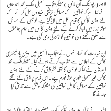
لاہور (رپورٹنگ آن لائن )سپیکر پنجاب اسمبلی ملک محمد احمد خان
نے کہا ہے کہ خواتین کے مسائل ترجیحی بنیادوں حل کرنے کے
لئے ویمن کاکس کا قیام عمل میں لایا گیا ہے،خواتین کے مسائل
موثر انداز میں اجاگر کرنے کے لئے ویمن کاکس میں تمام جماعتوں
سے تعلق رکھنے والی خواتین کو نمائندگی دی گئی ہے۔
ان خیالات کا اظہار انہوں نے پنجاب اسمبلی میں ویمن پارلیمنٹری
کاکس کے اجلاس سے خطاب کرتے ہوئے کیا۔ سپیکر ملک محمد
احمد خان نے کہا کہ خواتین کا نقطہ نظر پیش کرنے کے لئے ویمن
کاکس غیر معمولی طور پر موثر فورم ہے۔اس فورم پر پیش کئے گئے
خواتین کے مسائل کا حل خواتین کی مشترکہ کوشش سے تلاش کیا
جائے گا۔
انہوں نے کہا کہ ہم ویمن کاکس کو مزید مضبوط اور بااختیار بنانا چاہتے