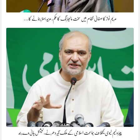
مریم نواز کا صفائی نظام میں سخت مانیٹرنگ کا حکم، مزید بہتر بنانے کا…
پیٹرولیم لیوی کیخلاف جماعت اسلامی کے ملک گیر دھرنے، نیشنل ہائی وے بند