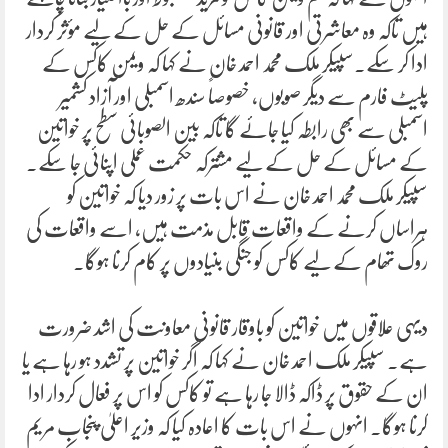
ہیں تاکہ وہ معاشرتی اور قانونی مسائل کے حل کے لیے مؤثر کردار
ادا کر سکے۔سپیکر ملک محمد احمد خان نے کہا کہ ویمن کاکس کے
پلیٹ فارم سے دیگر صوبوں، خصوصاً سندھ اسمبلی اور آزاد کشمیر
اسمبلی سے بھی رابطہ کیا جائے گا تاکہ بین الصوبائی سطح پر خواتین
کے مسائل کے حل کے لیے مشترکہ حکمت عملی اپنائی جا سکے۔
سپیکر ملک محمد احمد خان نے اس بات پر زور دیا کہ خواتین کو
ہراساں کرنے کے واقعات قابل مذمت ہیں، اسے واقعات کی
روک تھام کے لیے کاکس کو جنگی بنیادوں پر کام کرنا ہوگا۔
دیہی علاقوں میں خواتین کو باوقار قانونی معاونت کی اشد ضرورت
ہے۔ سپیکر ملک احمد خان نے کہا کہ اگر خواتین پر تشدد ہو رہا ہے یا
ان کے حقوق پر ڈاکہ ڈالا جا رہا ہے تو کاکس کو اس پر فعال کردار ادا
کرنا ہوگا۔ انہوں نے اس بات کا اعادہ کیا کہ وزیر اعلیٰ پنجاب مریم