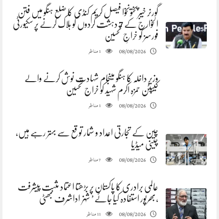
گورنر خیبرپختونخوا فیصل کریم کنڈی کا ضلع ہنگو میں فتن
الخوارج کے 7 دہشت گردوں کو ہلاک کرنے پر سکیورٹی
فورسز کو خراجِ تحسین
مناظر
08/08/2026
1
وزیر داخلہ کا ہنگو میںجام شہادت نوش کرنے والے
کیپٹن حمزہ اکرم شہید کو خراج تحسین
مناظر
08/08/2026
1
چین کے تجارتی اعداد و شمار توقع سے بہتر رہے ہیں،
چینی میڈیا
مناظر
08/08/2026
7
عالمی برادری کا پاکستان پر بڑھتا اعتماد مثبت پیشرفت
،بھرپور استفادہ کیا جائے’ شہزاداشرف بھٹی
مناظر
08/08/2026
11