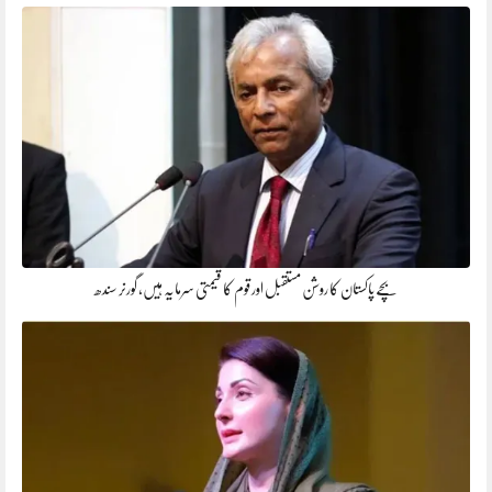
بچے پاکستان کا روشن مستقبل اور قوم کا قیمتی سرمایہ ہیں، گورنر سندھ