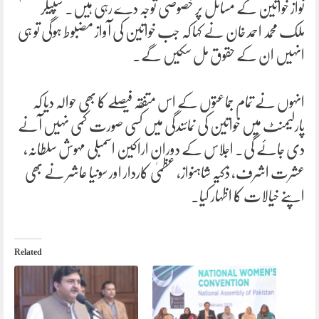
نواز خواتین کے مسائل پر خصوصی توجہ دے رہی ہیں۔ سپیکر
ملک محمد احمد خان نے کہا کہ جب خواتین کی آواز مضبوط ہوگی تو ہی
انہیں ان کے حقوق مل سکیں گے۔
انہوں نے تمام جماعتوں کے اس متفقہ فیصلے کا بھی حوالہ دیا کہ
پارلیمنٹ میں خواتین کی نمائندگی میں کسی صورت کمی نہیں آنے
دی جائے گی۔ اجلاس کے دوران اراکین اسمبلی مہوش سلطانہ،
عشرت اشرف، ذکیہ شاہنواز، عظمیٰ کاردار اور سونیا عاشر نے بھی
اپنے خیالات کا اظہار کیا۔
Related