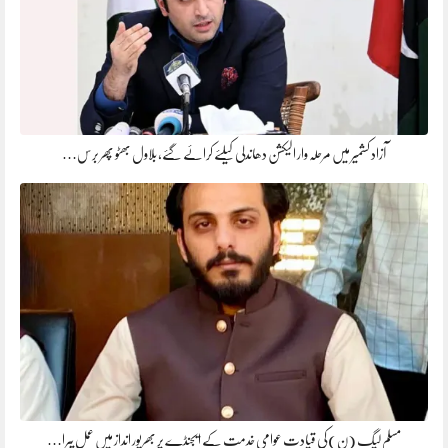
آزاد کشمیر میں مرحلہ وار الیکشن دھاندلی کیلئے کرائے گئے، بلاول بھٹو پھر برس…
مسلم لیگ (ن)کی قیادت عوامی خدمت کے ایجنڈے پر بھرپور انداز میں عمل پیرا…