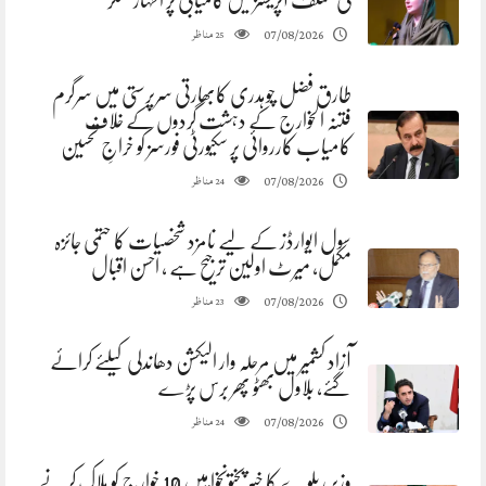
کی مختلف آپریشنز میں کامیابی پر اظہار تشکر
مناظر
07/08/2026
25
طارق فضل چوہدری کابھارتی سرپرستی میں سرگرم
فتنہ الخوارج کے دہشت گردوں کے خلاف
کامیاب کارروائی پر سکیورٹی فورسز کو خراجِ تحسین
مناظر
07/08/2026
24
سول ایوارڈز کے لیے نامزد شخصیات کا حتمی جائزہ
مکمل، میرٹ اولین ترجیح ہے ، احسن اقبال
مناظر
07/08/2026
23
آزاد کشمیر میں مرحلہ وار الیکشن دھاندلی کیلئے کرائے
گئے، بلاول بھٹو پھر برس پڑے
مناظر
07/08/2026
24
وزیر ریلوے کا خیبرپختونخوا میں 10 خوارج کو ہلاک کرنے