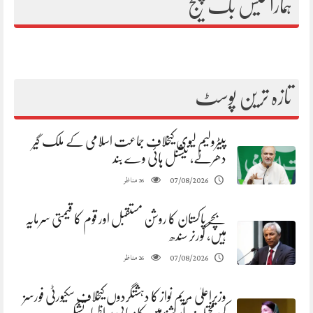
ہمارا فیس بک پیج
تازہ ترین پوسٹ
پیٹرولیم لیوی کیخلاف جماعت اسلامی کے ملک گیر
دھرنے، نیشنل ہائی وے بند
مناظر
07/08/2026
26
بچے پاکستان کا روشن مستقبل اور قوم کا قیمتی سرمایہ
ہیں، گورنر سندھ
مناظر
07/08/2026
26
وزیراعلیٰ مریم نواز کا دہشتگردوں کیخلاف سکیورٹی فورسز