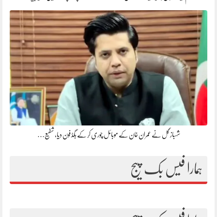
شہباز گل نے عمران خان کے موبائل چوری کر کے بگڈ فون دیا، شفیع…
ہمارا فیس بک پیج