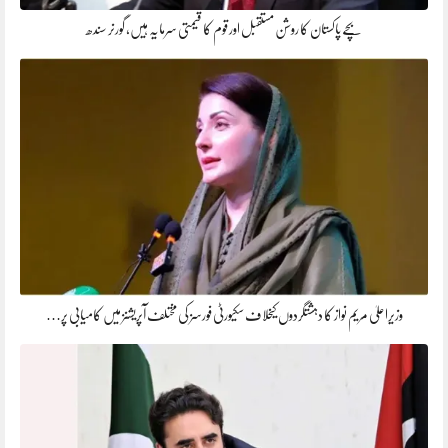
بچے پاکستان کا روشن مستقبل اور قوم کا قیمتی سرمایہ ہیں، گورنر سندھ
وزیراعلیٰ مریم نواز کا دہشتگردوں کیخلاف سکیورٹی فورسز کی مختلف آپریشنز میں کامیابی پر…