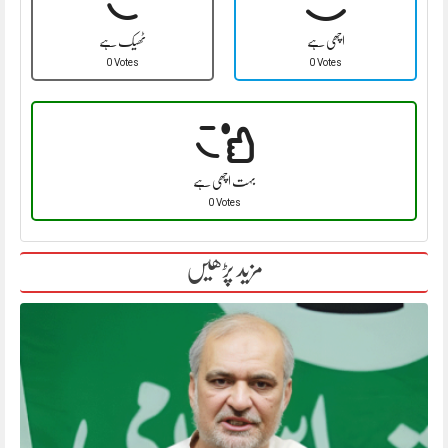
اچھی ہے
ٹھیک ہے
0 Votes
0 Votes
بہت اچھی ہے
0 Votes
مزید پڑھیں