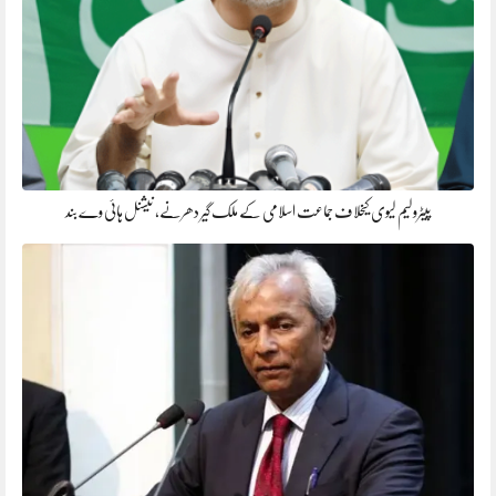
پیٹرولیم لیوی کیخلاف جماعت اسلامی کے ملک گیر دھرنے، نیشنل ہائی وے بند