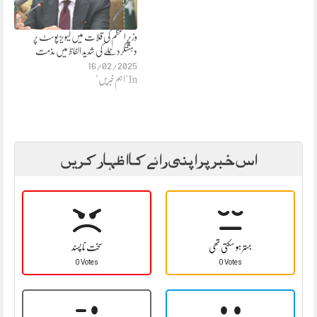
وزیرِ اعظم کی قلات میں لیویز پوسٹ پر
دہشتگرد حملے کی شدید الفاظ میں مذمت
16/02/2025
In "اہم خبریں"
اس خبر پر اپنی رائے کا اظہار کریں
بہتر ہو سکتی تھی
سخت نا پسند
0 Votes
0 Votes