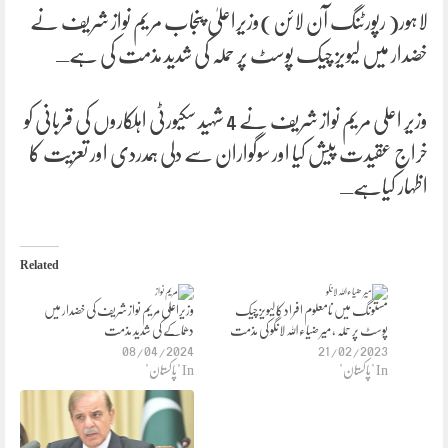
لاہور( رپورٹنگ آن لائن)وزیراعلیٰ پنجاب مریم نواز شریف نے
خضدار میں لیویز چیک پوسٹ پر حملہ کی شدید مذمت کی ہےـ
وزیر اعلی مریم نواز شریف نے 4 شہید سکیورٹی اہلکاروں کی قربانی کو
خراج عقیدت پیش کیا اور سوگواران سے دلی ہمدردی اور تعزیت کا
اظہار کیاہےـ
Related
مستونگ میں نامعلوم افراد کا لیویز چیک
وزیراعلی مریم نواز شریف کی خضدار میں
پوسٹ پر حملہ ، میر ضیاءاللہ لانگو کی مذمت
دھماکے کی شدید مذمت
08/04/2024
21/02/2023
In "پاکستان"
In "پاکستان"