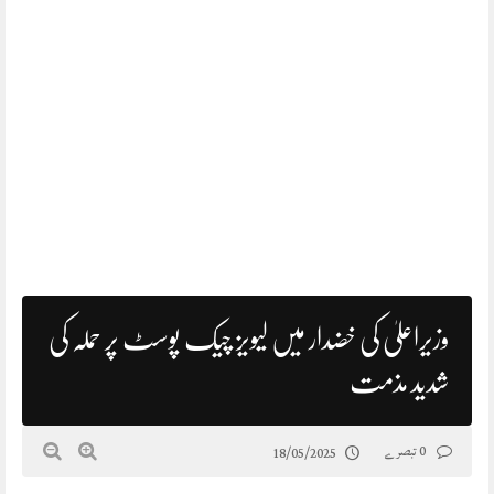
وزیراعلیٰ کی خضدار میں لیویز چیک پوسٹ پر حملہ کی
شدید مذمت
0 تبصرے
18/05/2025