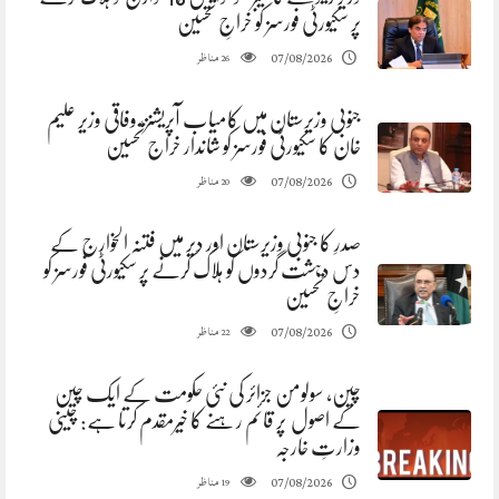
پر سکیورٹی فورسز کو خراجِ تحسین
مناظر
07/08/2026
26
جنوبی وزیرستان میں کامیاب آپریشنز، وفاقی وزیر علیم
خان کا سکیورٹی فورسز کو شاندار خراج تحسین
مناظر
07/08/2026
20
صدرِ کا جنوبی وزیرستان اور دیر میں فتنہ الخوارج کے
دس دہشت گردوں کو ہلاک کرنے پر سکیورٹی فورسز کو
خراجِ تحسین
مناظر
07/08/2026
22
چین، سولومن جزائر کی نئی حکومت کے ایک چین
کے اصول پر قائم رہنے کا خیرمقدم کرتا ہے: چینی
وزارتِ خارجہ
مناظر
07/08/2026
19