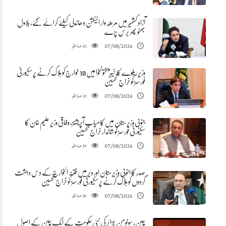
آزاد کشمیر میں مرحلہ وار الیکشن دھاندلی کیلئے کرائے گئے، بلاول
بھٹو پھر برس پڑے
مناظر
07/08/2026
22
وزیر ریلوے کا خیبرپختونخوا میں 10 خوارج کو ہلاک کرنے پر سکیورٹی
فورسز کو خراجِ تحسین
مناظر
07/08/2026
23
جنوبی وزیرستان میں کامیاب آپریشنز، وفاقی وزیر علیم خان کا
سکیورٹی فورسز کو شاندار خراج تحسین
مناظر
07/08/2026
19
صدرِ کا جنوبی وزیرستان اور دیر میں فتنہ الخوارج کے دس دہشت
گردوں کو ہلاک کرنے پر سکیورٹی فورسز کو خراجِ تحسین
مناظر
07/08/2026
20
چین، سولومن جزائر کی نئی حکومت کے ایک چین کے اصول