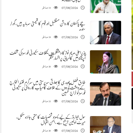
مناظر
07/08/2026
15
بچے پاکستان کا روشن مستقبل اور قوم کا قیمتی سرمایہ ہیں، گورنر
سندھ
مناظر
07/08/2026
19
وزیراعلیٰ مریم نواز کا دہشتگردوں کیخلاف سکیورٹی فورسز کی مختلف
آپریشنز میں کامیابی پر اظہار تشکر
مناظر
07/08/2026
20
طارق فضل چوہدری کابھارتی سرپرستی میں سرگرم فتنہ الخوارج
کے دہشت گردوں کے خلاف کامیاب کارروائی پر سکیورٹی
فورسز کو خراجِ تحسین
مناظر
07/08/2026
21
سول ایوارڈز کے لیے نامزد شخصیات کا حتمی جائزہ مکمل،
میرٹ اولین ترجیح ہے ، احسن اقبال
مناظر
07/08/2026
20