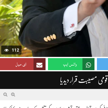
112
واٹس ایپ
ای میل
 قومی مصیبت قرار دیدیا