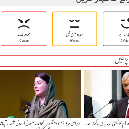
یک ہے
بہتر ہو سکتی تھی
سخت نا پسند
0 Votes
0 Votes
0 Vote
 پڑھیں
 قوم کا قیمتی سرمایہ ہیں، گورنر سندھ
وزیراعلیٰ مریم نواز کا دہشتگردوں کیخلاف سکیورٹی فورسز کی مختلف آپریشنز
میں کامیابی پر…