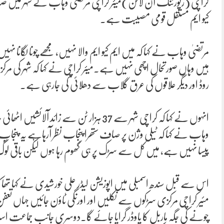
کراچی (رپورٹنگ آن لائن)میئر کراچی مرتضی وہاب نے شہر میں صفائی
کیو ایم مستقل قومی مصیبت ہے۔
مرتضیٰ وہاب نے کہا کہ میں ایم کیو ایم والا نہیں، مجھے چونا لگانا
ہیں وہاں صورتحال اچھی نہیں ہے۔میئر کراچی نے کہا کہ شہر کی مرک
روڈ اور دیگر علاقوں کی عرق گلاب سے دھلائی کی جارہی ہے۔
انہوں نے کہا کہ کراچی شہر سے 37 ہزار ٹن 
وہاب نے کہا کہ ٹیلی وژن پر صاف ستھرا پنجاب نظر آرہاہے یہ پنج
پیسا نہیں ہے، میں کل سے سڑک پر ہی گھوم رہا ہوں لیکن باقی لو
اس سے قبل سندھ اسمبلی میں اپوزیشن لیڈر علی خورشیدی نے کہا تھا کہ
مئیر کراچی مرکزی سڑکوں سے نکلیں اور اورنگی ٹاؤن جائیں جہاں تعف
چونے کی جگہ ماربل کا پاوڈر گرایا جائے گا۔دوسری جانب جماعت اسلا