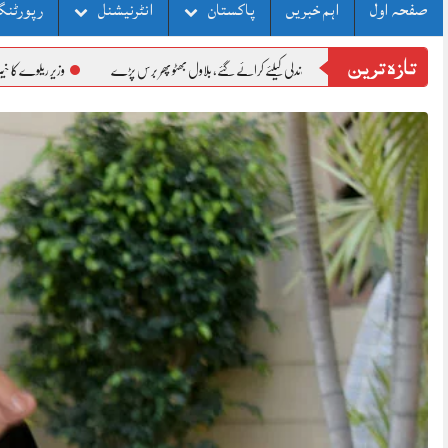
صفحہ اول
اہم خبریں
پاکستان
انٹرنیشنل
رپورٹنگ
تازہ ترین
ں مرحلہ وار الیکشن دھاندلی کیلئے کرائے گئے، بلاول بھٹو پھر برس پڑے
وزیر ریلوے کا خیبرپختونخوا میں 10 خوارج کو ہلاک کرنے پر سکیورٹی فورسز کو خراجِ تحسین