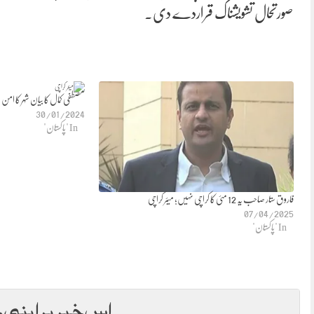
صورتحال تشویشناک قراردے دی۔
مصطفی کمال کا بیان شہر کا ام
30/01/2024
In "پاکستان"
فاروق ستار صاحب یہ 12 مئی کا کراچی نہیں؛ میئر کراچی
07/04/2025
In "پاکستان"
اس خبر پر اپنی ر