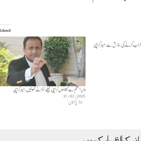
Related
ن خراب کرنے کی سازش ہے،میئر کراچی
وزیرِ اعظم سے کہتا ہوں کراچی کیلئے خزانے کھولیں،میئر کراچی
01/02/2025
In "پاکستان"
ائے کا اظہار کریں