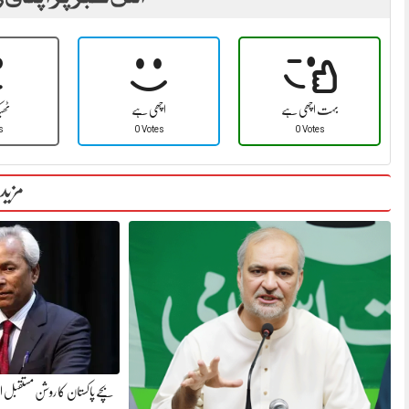
بہت اچھی ہے
اچھی ہے
ٹھ
s
0 Votes
0 Votes
مزید
بچے پاکستان کا روشن مستقبل اور