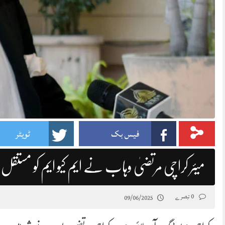
فیس بک
ٹویٹر
میئر کراچی مرتضیٰ وہاب نے ایم کیو ایم کو مستقل
0 تبصرے
09/06/2025