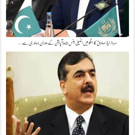
سردار ایاز صادق کا ہنگو میں انٹیلی جنس بیسڈ آپریشن کے دوران بہادری سے…