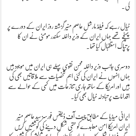
کی۔
خیال رہے کہ فیلڈ مارشل عاصم منیر گزشتہ روز ایران کے دورے پر
پہنچے تھے جہاں ایران کے وزیر داخلہ سکندر مومنی نے ان کا
پرتپاک استقبال کیا تھا۔
دوسری جانب وزیر داخلہ محسن نقوی پہلے ہی ایران میں موجود ہیں
جہاں انہوں نے ایران کی کئی اہم شخصیات سے ملاقاتیں بھی کی
ہیں اور امریکا کے ساتھ جاری تنازعات میں کمی کے حوالے سے
اقدامات پر تبادلہ خیال بھی کیا۔
ایرانی میڈیا کے مطابق چیف آف ڈیفنس فورسز سید عاصم منیر
ایران امریکا امن معاہدے کو حتمی شکل دینے کی کوششیں کریں