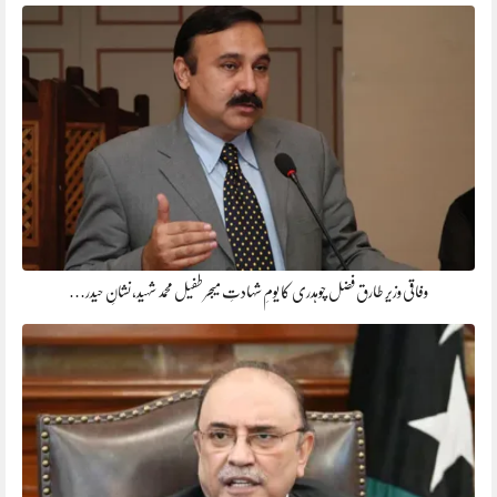
وفاقی وزیر طارق فضل چوہدری کا یومِ شہادتِ میجر طفیل محمد شہید، نشانِ حیدر…