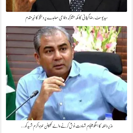
سید یوسف رضا گیلانی کا مکہ مشترکہ دفاعی معاہدے پر دستخط کا خیرمقدم
وزیر داخلہ کا ہنگو میںجام شہادت نوش کرنے والے کیپٹن حمزہ اکرم شہید کو…