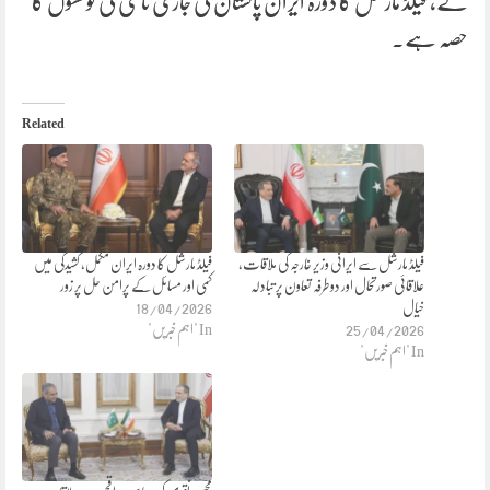
گے، فیلڈ مارشل کا دورہ ایران پاکستان کی جاری ثالثی کی کوششوں کا
حصہ ہے۔
Related
فیلڈ مارشل سے ایرانی وزیر خارجہ کی ملاقات،
فیلڈ مارشل کا دورہ ایران مکمل، کشیدگی میں
علاقائی صورتحال اور دوطرفہ تعاون پر تبادلہ
کمی اور مسائل کے پرامن حل پر زور
خیال
18/04/2026
25/04/2026
In "اہم خبریں"
In "اہم خبریں"