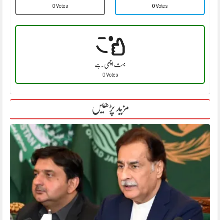
0 Votes
0 Votes
بہت اچھی ہے
0 Votes
مزید پڑھیں