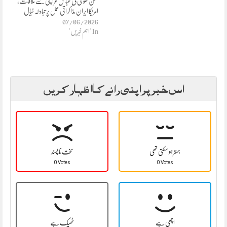
محسن نقوی کی عباس عراقچی سے ملاقات،
امریکا ایران مذاکراتی عمل پر تبادلہ خیال
07/06/2026
In "اہم خبریں"
اس خبر پر اپنی رائے کا اظہار کریں
بہتر ہو سکتی تھی
سخت نا پسند
0 Votes
0 Votes
اچھی ہے
ٹھیک ہے