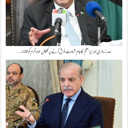
صدر زرداری اور زیراعظم کاجام شہادت نوش کرنے پر کیپٹن حمزہ اکرم کو شاندار…