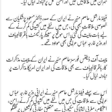
تہران میں ملاقاتیں کیں اور امن عمل پر تبادلہ خیال کیا۔
فیلڈ مارشل عاصم منیر نے ایران کے صدر ڈاکٹر مسعود پزشکیان سے
خصوصی ملاقات بھی کی، جس میں خطے میں کشیدگی کم کرنے کے
لیے بات چیت کی گئی، اس موقع پر سپیکر پارلیمنٹ باقر قالیباف
اور وزیر خارجہ عباس عراقچی بھی موجود تھے۔
چیف آف ڈیفنس فورسز عاصم منیر نے ایران کے چیف مذاکرات
کار باقر قالیباف سے بھی ملاقات کی اور ایران امریکا مذاکرات پر
تبادلہ خیال کیا۔
اس سے پہلے فیلڈ مارشل عاصم منیر نے ایرانی وزیر خارجہ عباس
عراقچی سے ملاقات کی جس میں خطے میں کشیدگی کم کرنے، امن،
استحکام، مغربی ایشیا کی سکیورٹی سے متعلق سفارتی کوششوں پر گفتگو