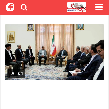
Skip
to
content
64