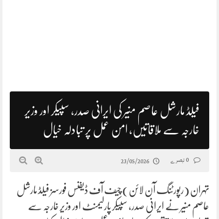
فیلڈ مارشل عاصم منیر کی ایرانی صدر، سپیکر اور وزیر
خارجہ سے ملاقاتیں، امن عمل پر تبادلہ خیال
0 تبصرے
23/05/2026
تہران (رپورٹنگ آن لائن) چیف آف ڈیفنس فورسز فیلڈ مارشل
عاصم منیر نے ایرانی صدر، سپیکر پارلیمنٹ اور وزیر خارجہ سے