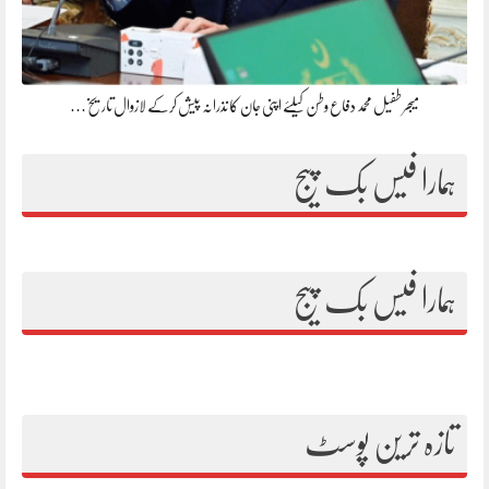
میجر طفیل محمد دفاع وطن کیلئے اپنی جان کا نذرانہ پیش کرکے لازوال تاریخ…
ہمارا فیس بک پیج
ہمارا فیس بک پیج
تازہ ترین پوسٹ