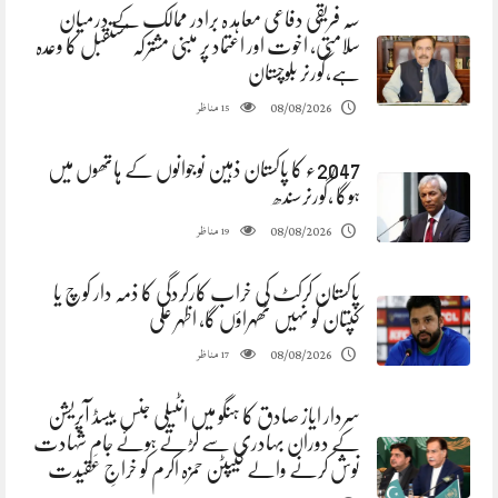
سہ فریقی دفاعی معاہد ہ برادر ممالک کے درمیان
سلامتی، اخوت اور اعتماد پر مبنی مشترکہ مستقبل کا وعدہ
ہے،گورنر بلوچستان
مناظر
08/08/2026
15
2047ء کا پاکستان ذہین نوجوانوں کے ہاتھوں میں
ہوگا ،گورنرسندھ
مناظر
08/08/2026
19
پاکستان کرکٹ کی خراب کارکردگی کا ذمہ دار کوچ یا
کپتان کو نہیں ٹھہراؤں گا، اظہر علی
مناظر
08/08/2026
17
سردار ایاز صادق کا ہنگو میں انٹیلی جنس بیسڈ آپریشن
کے دوران بہادری سے لڑتے ہوئے جامِ شہادت
نوش کرنے والے کیپٹن حمزہ اکرم کو خراجِ عقیدت