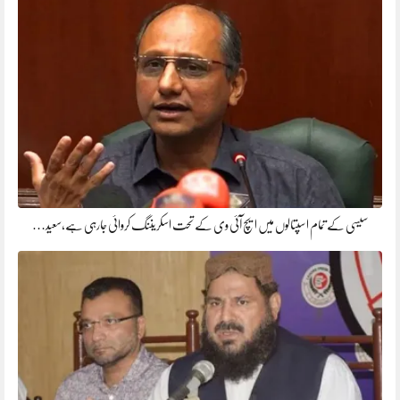
سیسی کے تمام اسپتالوں میں ایچ آئی وی کے تحت اسکریننگ کروائی جارہی ہے،سعید…