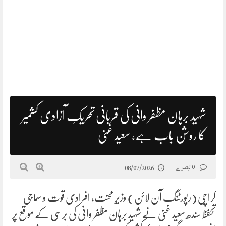
شہید برہان مظفر وانی کی قربانی تحریکِ آزادی کشمیر
کا روشن باب ہے، سعید غنی
0 تبصرے
08/07/2026
کراچی (رپورٹنگ آن لائن) وزیرِ محنت، افرادی قوت و سماجی
تحفظ سندھ سعید غنی نے شہید برہان مظفر وانی کی برسی کے موقع پر