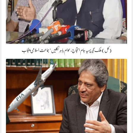
(کل) ملک گیر پہیہ جام احتجاج، عوام باہر نکلیں’ جماعت اسلامی پنجاب