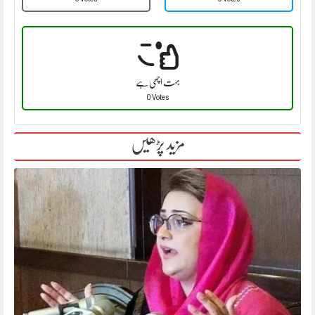
بہت اچھی ہے
0 Votes
مزید پڑھیں