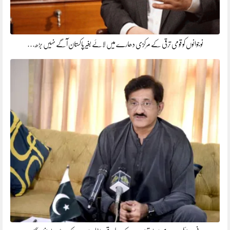
نوجوانوں کو قومی ترقی کے مرکزی دھارے میں لائے بغیر پاکستان آگے نہیں بڑھ…