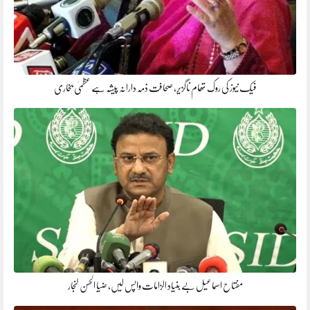
فیک نیوز کی روک تھام ناگزیر، صحافت ذمہ دارانہ پیشہ ہے عظمیٰ بخاری
مفتاح اسماعیل بے بنیاد الزامات واپس لیں، ضیا الحسن لنجار