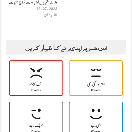
والے کشمیریوں کو زبردست خراجِ عقیدت
13/07/2023
In "پاکستان"
اس خبر پر اپنی رائے کا اظہار کریں
بہتر ہو سکتی تھی
سخت نا پسند
0 Votes
0 Votes
اچھی ہے
ٹھیک ہے
0 Votes
0 Votes