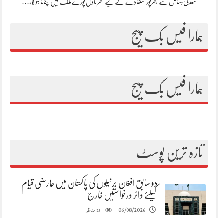
معدنی وسائل سے بھرپور استفادے کے لیے تھر ماڈل پورے ملک میں اپنانا ہوگا،…
ہمارا فیس بک پیج
ہمارا فیس بک پیج
تازہ ترین پوسٹ
دو سابق افغان جرنیلوں کی پاکستان میں عارضی قیام
کیلئے دائر درخواستیں خارج
مناظر
06/08/2026
23