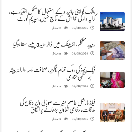
مالک کو اپنی جائیداد کے استعمال کا مکمل اختیار ہے،
کرایہ دار کی خواہش کے تابع نہیں، سپریم کورٹ
مناظر
06/08/2026
22
روپیہ مستحکم، انٹربینک میں ڈالر مزید 3 پیسے سستا ہوگیا
مناظر
06/08/2026
22
فیک نیوز کی روک تھام ناگزیر، صحافت ذمہ دارانہ پیشہ
ہے عظمیٰ بخاری
مناظر
06/08/2026
19
فیلڈ مارشل عاصم منیر سے صومالی وزیر دفاع کی
ملاقات، دفاعی تعاون بڑھانے پر اتفاق
مناظر
06/08/2026
23