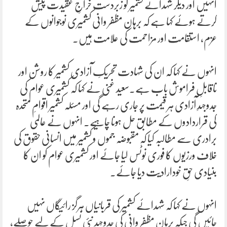
انہیں اور دیگر شہدائے کشمیر کو زبردست خراجِ عقیدت پیش
کرتے ہوئے کہا ہے کہ برہان مظفر وانی کشمیری نوجوانوں کے
عزم، استقامت اور مزاحمت کی علامت ہیں۔
انہوں نے کہا کہ ان کی شہادت تحریکِ آزادی کشمیر کا روشن اور
ناقابلِ فراموش باب ہے۔سعید غنی نے کہا کہ کشمیری عوام کی
جدوجہدِ آزادی ہر قیمت پر جاری رہے گی اور مسئلہ کشمیر اقوامِ متحدہ
کی قراردادوں کے مطابق حل ہونا چاہیے۔ انہوں نے عالمی
برادری سے مطالبہ کیا کہ مقبوضہ جموں و کشمیر میں انسانی حقوق کی
خلاف ورزیوں کا فوری نوٹس لیا جائے اور کشمیری عوام کو ان کا
بنیادی حقِ خودارادیت دیا جائے۔
انہوں نے کہا کہ شہدائے کشمیر کی قربانیاں ہرگز رائیگاں نہیں
جائیں گی جبکہ برہان مظفر وانی کی جدوجہد نئی نسل کے لیے حوصلے،