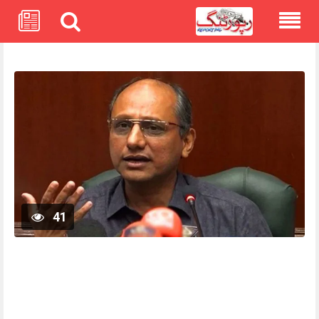
Skip
to
content
41