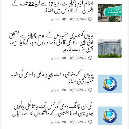
اسلام آباد ہائیکورٹ، گریڈ 17 سے گریڈ 22 تک کے
افسران کے الائونس میں اضافہ
مناظر
06/08/2026
24
جاپان کو جوہری ہتھیاروں کے عدم پھیلاؤ سے متعلق
اپنی بین الاقوامی قانونی ذمہ داریوں کو پورا کرنا چاہیے،
چینی وزارت خارجہ
مناظر
06/08/2026
25
جاپان کے دفاعی وائٹ پیپر پر عالمی برادری کی شدید
تنقید، چینی میڈیا
مناظر
06/08/2026
28
شی جن پھنگ: دی گورننس آف چائنا”کی پانچویں
جلدپر چین اور تاجکستان کے دانشوروں کا اظہارِ خیال
مناظر
06/08/2026
24