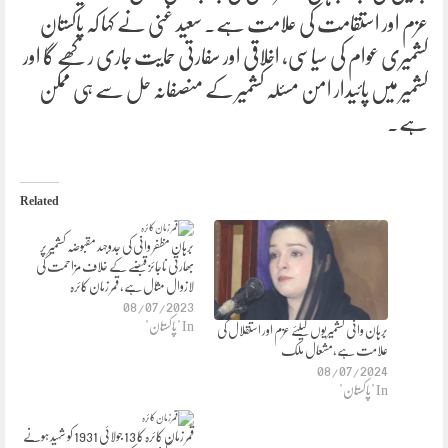
عزم اور استقامت کی علامت ہے۔ سعید غنی نے کہا کہ پاکستان
کشمیری عوام کی سیاسی، اخلاقی اور سفارتی حمایت جاری رکھے گا اور
کشمیر میں پائیدار امن مسئلہ کشمیر کے منصفانہ حل سے ہی ممکن
ہے۔
Related
برہان مظفر وانی کی جدوجہد مقبوضہ کشمیر پر
بھارتی ناجائز قبضے کے خلاف مزاحمت کی
لازوال مثال ہے، قمر زمان کائرہ
08/07/2023
In "پاکستان"
برہان وانی کشمیریوں کیلئے عزم اور استقلال کی
علامت ہے،مشعال ملک
08/07/2024
In "پاکستان"
قمر زمان کائرہ کا 13 جولائی 1931 کو شہید ہونے