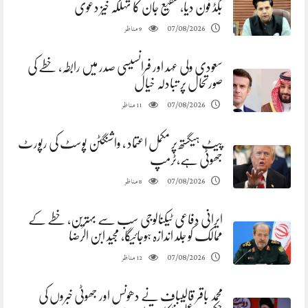
بگڈ فون دیا، شفیع جان کا تہلکہ خیز دعوی
مناظر
07/08/2026
9
سعودی ولی عہد اور فرانسیسی صدر میں رابطہ، خطے کی
صورتحال پر تبادلہ خیال
مناظر
07/08/2026
11
پیٹ ہیگستھ پر مکمل اعتماد ، واشنگٹن پوسٹ کی رپورٹ
جھوٹی ہے،ٹرمپ
مناظر
07/08/2026
8
ایرانی دفاعی ٹیکنالوجی سب سے بہترین، خطے کے
ممالک کو جلد اندازہ ہوجائیگا، مجید ابن الرضا
مناظر
07/08/2026
12
محمد باقر قالیباف نے دھونس اور جھوٹی خبروں کی