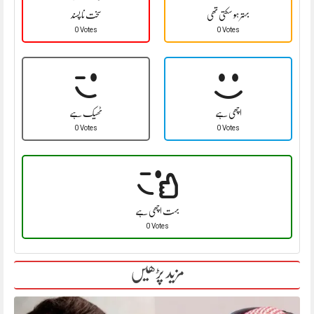
بہتر ہو سکتی تھی
سخت نا پسند
0 Votes
0 Votes
اچھی ہے
ٹھیک ہے
0 Votes
0 Votes
بہت اچھی ہے
0 Votes
مزید پڑھیں