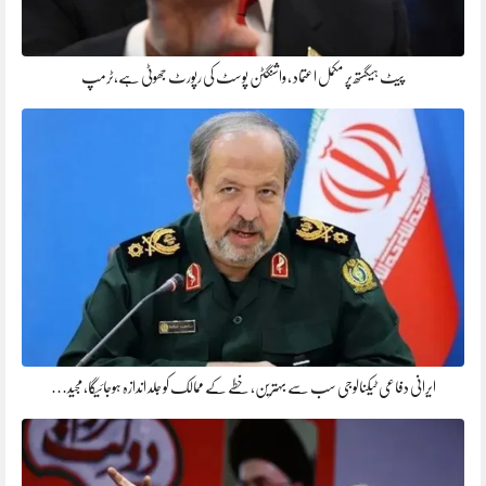
پیٹ ہیگستھ پر مکمل اعتماد ، واشنگٹن پوسٹ کی رپورٹ جھوٹی ہے،ٹرمپ
ایرانی دفاعی ٹیکنالوجی سب سے بہترین، خطے کے ممالک کو جلد اندازہ ہوجائیگا، مجید…