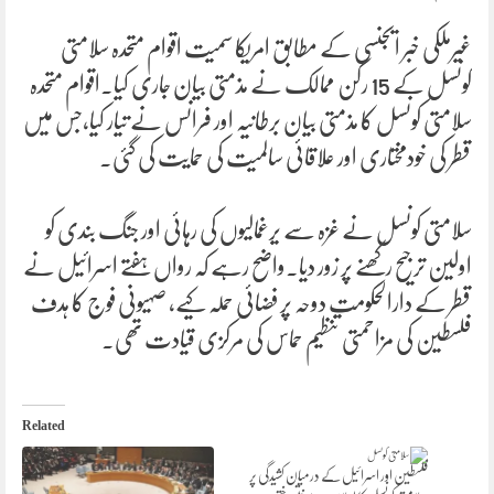
غیرملکی خبر ایجنسی کے مطابق امریکا سمیت اقوام متحدہ سلامتی
کونسل کے 15 رکن ممالک نے مذمتی بیان جاری کیا۔اقوام متحدہ
سلامتی کونسل کا مذمتی بیان برطانیہ اور فرانس نے تیار کیا،جس میں
قطر کی خودمختاری اور علاقائی سالمیت کی حمایت کی گئی۔
سلامتی کونسل نے غزہ سے یرغمالیوں کی رہائی اور جنگ بندی کو
اولین ترجیح رکھنے پر زور دیا۔واضح رہے کہ رواں ہفتے اسرائیل نے
قطر کے دارالحکومت دوحہ پر فضائی حملہ کیے، صہیونی فوج کا ہدف
فلسطین کی مزاحمتی تنظیم حماس کی مرکزی قیادت تھی۔
Related
فلسطین اور اسرائیل کے درمیان کشیدگی پر