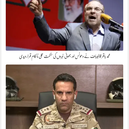
محمد باقر قالیباف نے دھونس اور جھوٹی خبروں کی حکمت عملی ناکام قرار دیدی