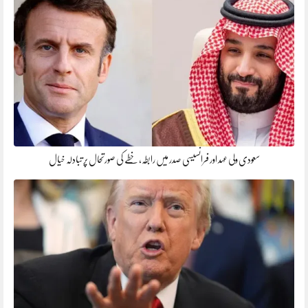
سعودی ولی عہد اور فرانسیسی صدر میں رابطہ، خطے کی صورتحال پر تبادلہ خیال