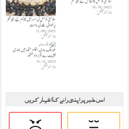
سلامتی کونسل کا اجلاس بے نتیجہ ختم
10/10/2023
In "انٹرنیشنل"
سلامتی کونسل کی اسرائیل کا نام لیے بغیر قطر
پر فضائی حملے کی مذمت
13/09/2025
In "انٹرنیشنل"
غزہ جنگ بندی، اقوام متحدہ میں بھاری
اکثریت سے قرارداد منظور
14/12/2023
In "انٹرنیشنل"
اس خبر پر اپنی رائے کا اظہار کریں