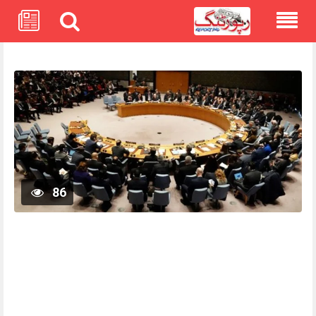
Skip
to
content
86