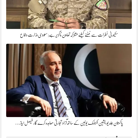
سکیورٹی خطرات سے نمٹنے کیلئے مشترکہ تعاون ناگزیر ہے: سعودی وزارت دفاع
پاکستان جلد یوریشین اکنامک یونین کے ساتھ آزاد تجارتی معاہدہ کرے گا، فیصل نیاز…