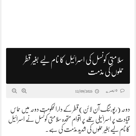
سلامتی کونسل کی اسرائیل کا نام لیے بغیر قطر
حملوں کی مذمت
0 تبصرے
12/09/2025
دوحہ (رپورٹنگ آن لائن)قطر کے دارالحکومت دوحہ میں حماس
قیادت پر اسرائیلی حملے پر اقوام متحدہ سلامتی کونسل نے اسرائیل
کا نام لیے بغیر حملوں کی شدید مذمت کی ہے۔