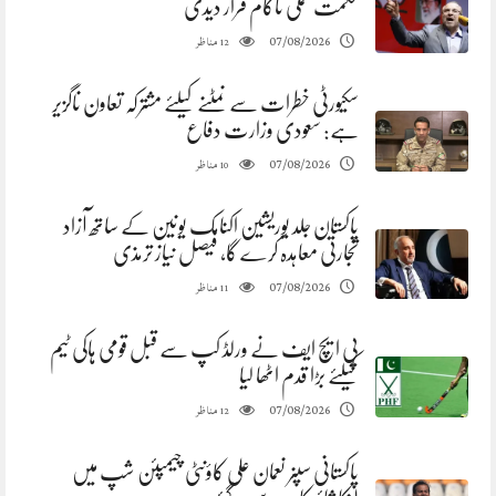
حکمت عملی ناکام قرار دیدی
مناظر
07/08/2026
12
سکیورٹی خطرات سے نمٹنے کیلئے مشترکہ تعاون ناگزیر
ہے: سعودی وزارت دفاع
مناظر
07/08/2026
10
پاکستان جلد یوریشین اکنامک یونین کے ساتھ آزاد
تجارتی معاہدہ کرے گا، فیصل نیاز ترمذی
مناظر
07/08/2026
11
پی ایچ ایف نے ورلڈ کپ سے قبل قومی ہاکی ٹیم
کیلئے بڑا قدم اٹھا لیا
مناظر
07/08/2026
12
پاکستانی سپنر نعمان علی کاؤنٹی چیمپئن شپ میں