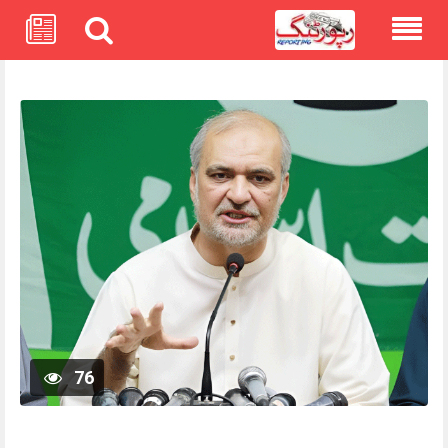
Skip
to
content
76