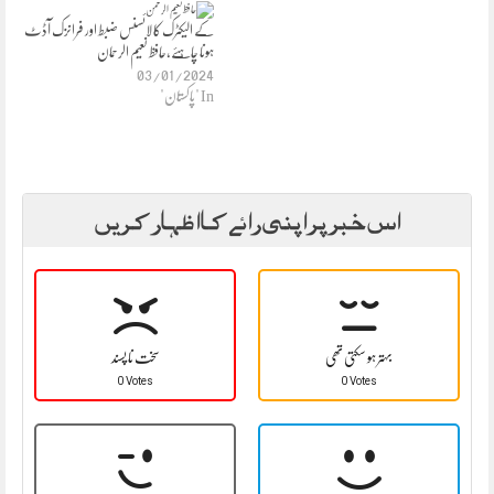
کے الیکٹرک کا لائسنس ضبط اور فرانزک آڈٹ
ہونا چاہئے،حافظ نعیم الرحمان
03/01/2024
In "پاکستان"
اس خبر پر اپنی رائے کا اظہار کریں
بہتر ہو سکتی تھی
سخت نا پسند
0 Votes
0 Votes