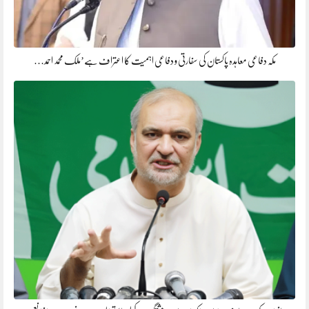
مکہ دفاعی معاہدہ پاکستان کی سفارتی و دفاعی اہمیت کا اعتراف ہے’ملک محمد احمد…