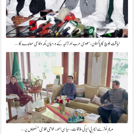
لیاقت بلوچ کا پاکستان، سعودی عرب اور ترکیہ کے درمیان مکہ دفاعی معاہدے کا…
مریم نواز سے ایم پی ایز کی ملاقات، سیاسی امور، عوامی فلاحی منصوبوں پر…