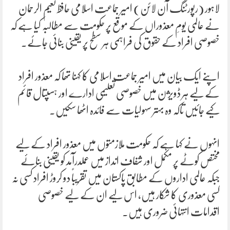
لاہور (رپورٹنگ آن لائن) امیر جماعت اسلامی حافظ نعیم الرحمان
نے عالمی یومِ معذوراں کے موقع پر حکومت سے مطالبہ کیا ہے کہ
خصوصی افراد کے حقوق کی فراہمی ہر سطح پر یقینی بنائی جائے۔
اپنے ایک بیان میں امیر جماعت اسلامی کا کہنا تھا کہ معذور افراد
کے لیے ہر ڈویژن میں خصوصی تعلیمی ادارے اور ہسپتال قائم
کیے جائیں تاکہ وہ بہتر سہولیات سے فائدہ اٹھا سکیں۔
انہوں نے کہا ہے کہ حکومت ملازمتوں میں معذور افراد کے لیے
مختص کوٹے پر مکمل اور شفاف انداز میں عملدرآمد کو یقینی بنائے
جبکہ عالمی اداروں کے مطابق پاکستان میں تقریباً دو کروڑ افراد کسی نہ
کسی معذوری کا شکار ہیں، اس لیے ان کے لیے خصوصی
اقدامات انتہائی ضروری ہیں۔