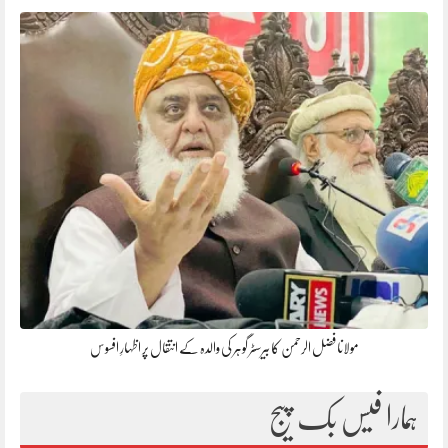
مولانا فضل الرحمن کا بیرسٹر گوہر کی والدہ کے انتقال پر اظہارِ افسوس
ہمارا فیس بک پیج