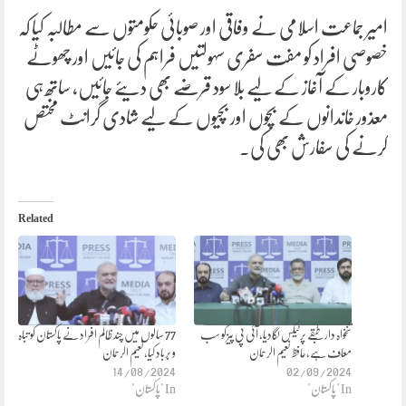
امیر جماعت اسلامی نے وفاقی اور صوبائی حکومتوں سے مطالبہ کیا کہ
خصوصی افراد کو مفت سفری سہولتیں فراہم کی جائیں اور چھوٹے
کاروبار کے آغاز کے لیے بلا سود قرضے بھی دیئے جائیں، ساتھ ہی
معذور خاندانوں کے بچوں اور بچیوں کے لیے شادی گرانٹ مختص
کرنے کی سفارش بھی کی۔
Related
تنخواہ دارطبقے پرٹیکس لگادیا، آئی پی پیزکو سب
77 سالوں میں چند ظالم افراد نے پاکستان کو تباہ
معاف ہے،حافظ نعیم الرحمان
و برباد کیا،نعیم الرحمان
14/08/2024
02/09/2024
In "پاکستان"
In "پاکستان"