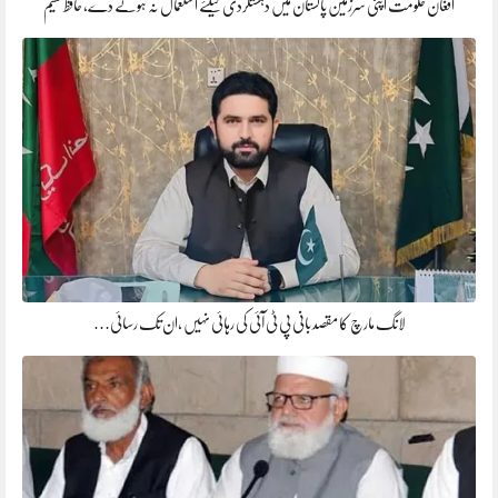
افغان حکومت اپنی سرزمین پاکستان میں دہشتگردی کیلئے استعمال نہ ہونے دے، حافظ نعیم
لانگ مارچ کا مقصد بانی پی ٹی آئی کی رہائی نہیں ،ان تک رسائی…