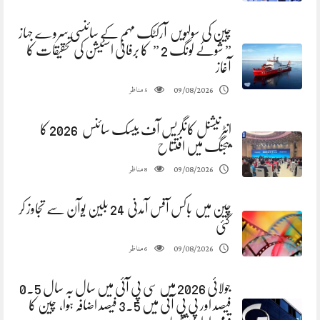
چین کی سولہویں آرکٹک مہم کے سائنسی سروے جہاز
” شوئے لونگ 2 ” کا برفانی اسٹیشن کی تحقیقات کا
آغاز
مناظر
09/08/2026
5
انٹرنیشنل کانگریس آف بیسک سائنس 2026 کا
بیجنگ میں افتتاح
مناظر
09/08/2026
8
چین میں باکس آفس آمدنی 24 بلین یوآن سے تجاوز کر
گئی
مناظر
09/08/2026
6
جولائی 2026 میں سی پی آئی میں سال بہ سال 0.5
فیصد اور پی پی آئی میں 3.5 فیصد اضافہ ہوا، چین کا