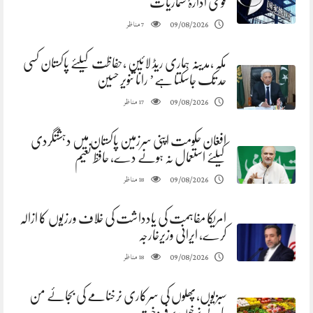
قومی ادارۂ شماریات
مناظر
09/08/2026
7
مکہ ،مدینہ ہماری ریڈ لائین ،حفاظت کیلئے پاکستان کسی
حد تک جاسکتا ہے’ رانا تنویر حسین
مناظر
09/08/2026
17
افغان حکومت اپنی سرزمین پاکستان میں دہشتگردی
کیلئے استعمال نہ ہونے دے، حافظ نعیم
مناظر
09/08/2026
18
امریکا مفاہمت کی یادداشت کی خلاف ورزیوں کا ازالہ
کرے، ایرانی وزیرخارجہ
مناظر
09/08/2026
18
سبزیوں،پھلوں کی سرکاری نرخنامے کی بجائے من
مانے نرخوں پر فروخت