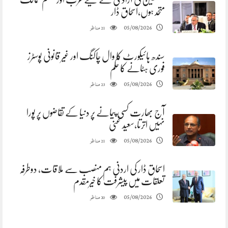
متحد ہوں،اسحاق ڈار
مناظر
05/08/2026
21
سندھ ہائیکورٹ کا وال چاکنگ اور غیر قانونی پوسٹرز
فوری ہٹانے کا حکم
مناظر
05/08/2026
23
آج بھارت کسی پیمانے پر دنیا کے تقاضوں پر پورا
نہیں اترتا،سعید غنی
مناظر
05/08/2026
21
اسحاق ڈار کی اردنی ہم منصب سے ملاقات، دوطرفہ
تعلقات میں پیشرفت کا خیرمقدم
مناظر
05/08/2026
20