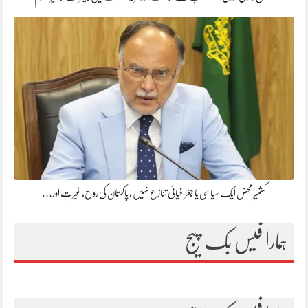
کشمیر محض ایک سیاسی یا جغرافیائی تنازع نہیں ، پاکستان کی روح، غیرت اور…
ہمارا فیس بک پیج