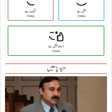
اچھی ہے
ٹھیک ہے
0 Votes
0 Votes
بہت اچھی ہے
0 Votes
مزید پڑھیں