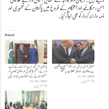
امن، مکالمے اور استحکام کے فروغ میں پاکستان کے تعمیری اور
ذمہ دارانہ کردار کو بھی اجاگر کیا۔
Related
اسحاق ڈار کی ایرانی صدر ڈاکٹر مسعود پیزشکیان
پاکستان اور متحدہ عرب امارات کے نائب
سے ملاقات، دوطرفہ تعلقات پر گفتگو
وزرائے اعظم کا تجارتی اور دفاعی تعاون کو
31/07/2024
مضبوط بنانے کے امکانات پر تبادلہ خیال
In "اہم خبریں"
22/02/2025
In "اہم خبریں"