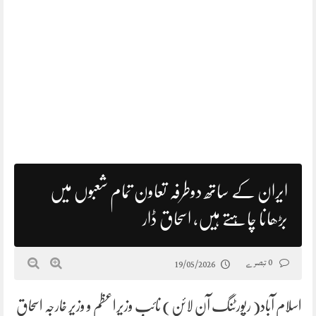
ایران کے ساتھ دوطرفہ تعاون تمام شعبوں میں
بڑھانا چاہتے ہیں، اسحاق ڈار
0 تبصرے
19/05/2026
اسلام آباد( رپورٹنگ آن لائن) نائب وزیراعظم و وزیر خارجہ اسحاق