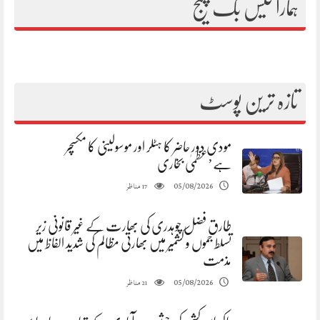
ہمارا فیس بک پیج
تازہ ترین پوسٹ
مودی دور حاضر کا ہٹلر اور موسولینی کا مکسچر
ہے’عظمیٰ بخاری
مناظر
05/08/2026
17
طارق فضل چوہدری کی بھارت کے غیر قانونی زیر
تسلط جموں و کشمیر میں بھارتی مظالم کی شدید الفاظ میں
مذمت
مناظر
05/08/2026
21