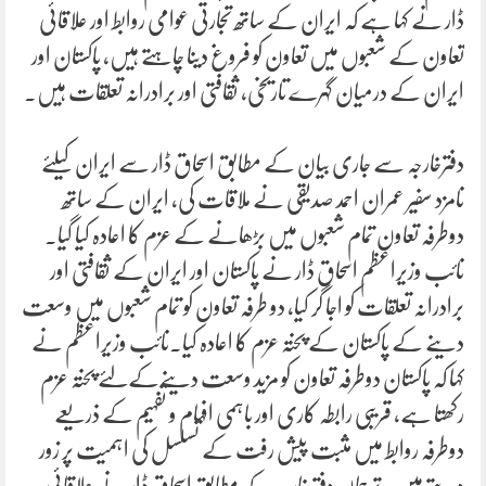
ڈار نے کہا ہے کہ ایران کے ساتھ تجارتی عوامی روابط اور علاقائی
تعاون کے شعبوں میں تعاون کو فروغ دینا چاہتے ہیں، پاکستان اور
ایران کے درمیان گہرے تاریخی، ثقافتی اور برادرانہ تعلقات ہیں۔
دفترخارجہ سے جاری بیان کے مطابق اسحاق ڈار سے ایران کیلئے
نامزد سفیر عمران احمد صدیقی نے ملاقات کی، ایران کے ساتھ
دوطرفہ تعاون تمام شعبوں میں بڑھانے کے عزم کا اعادہ کیا گیا۔
نائب وزیراعظم اسحاق ڈار نے پاکستان اور ایران کے ثقافتی اور
برادرانہ تعلقات کو اجا گر کیا، دو طرفہ تعاون کو تمام شعبوں میں وسعت
دینے کے پاکستان کے پختہ عزم کا اعادہ کیا۔نائب وزیراعظم نے
کہا کہ پاکستان دوطرفہ تعاون کو مزید وسعت دینےکےلئے پختہ عزم
رکھتا ہے، قریبی رابطہ کاری اور باہمی افہام و تفہیم کے ذریعے
دوطرفہ روابط میں مثبت پیش رفت کے تسلسل کی اہمیت پر زور
دیتے ہیں۔ترجمان دفتر خارجہ کے مطابق اسحاق ڈار نے علاقائی