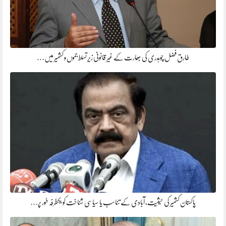
طارق فضل چوہدری کی بھارت کے غیر قانونی زیر تسلط جموں و کشمیر میں…
پاکستان کشمیر کی حیثیت، آبادی کے تناسب یا سیاسی شناخت کو یکطرفہ طور پر…