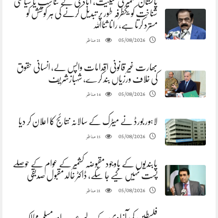
پاکستان کشمیر کی حیثیت، آبادی کے تناسب یا سیاسی
شناخت کو یکطرفہ طور پر تبدیل کرنے کی ہر کوشش کو
مسترد کرتا ہے، رانا ثنااللہ
مناظر
05/08/2026
21
بھارت غیر قانونی اقدامات واپس لے، انسانی حقوق
کی خلاف ورزیاں بند کرے، شہبازشریف
مناظر
05/08/2026
14
لاہور بورڈ نے میٹرک کے سالانہ نتائج کا اعلان کر دیا
مناظر
05/08/2026
15
پابندیوں کے باوجود مقبوضہ کشمیر کے عوام کے حوصلے
پست نہیں کیے جا سکے، ڈاکٹر خالد مقبول صدیقی
مناظر
05/08/2026
21
فلسطین کی آزادی کے لیے عرب اور مسلم ممالک