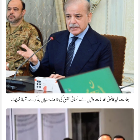
بھارت غیر قانونی اقدامات واپس لے، انسانی حقوق کی خلاف ورزیاں بند کرے، شہبازشریف