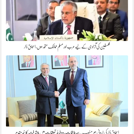
فلسطین کی آزادی کے لیے عرب اور مسلم ممالک متحد ہوں،اسحاق ڈار
اسحاق ڈار کی اردنی ہم منصب سے ملاقات، دوطرفہ تعلقات میں پیشرفت کا خیرمقدم