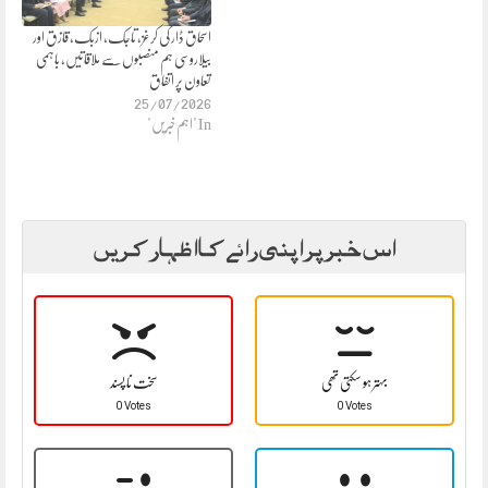
اسحاق ڈار کی کرغز، تاجک، ازبک، قازق اور
بیلاروسی ہم منصبوں سے ملاقاتیں، باہمی
تعاون پر اتفاق
25/07/2026
In "اہم خبریں"
اس خبر پر اپنی رائے کا اظہار کریں
بہتر ہو سکتی تھی
سخت نا پسند
0 Votes
0 Votes