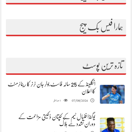
ہمارا فیس بک پیج
تازہ ترین پوسٹ
انگلینڈ کے 25 سالہ فاسٹ بولر جان ٹرنر کا ریٹائرمنٹ
کا اعلان
مناظر
07/08/2026
1
یوگنڈا فٹبال ٹیم کے کپتان ڈکیتی مزاحمت کے
دوران تشدد سے ہلاک