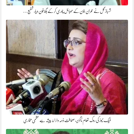
شہباز گل نے عمران خان کے موبائل چوری کر کے بگڈ فون دیا، شفیع…
فیک نیوز کی روک تھام ناگزیر، صحافت ذمہ دارانہ پیشہ ہے عظمیٰ بخاری