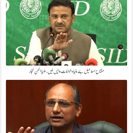
مفتاح اسماعیل بے بنیاد الزامات واپس لیں، ضیا الحسن لنجار