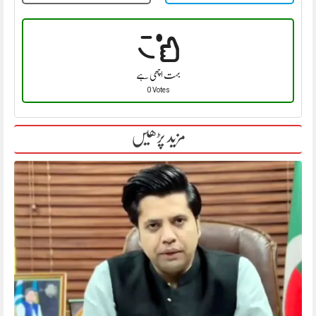
بہت اچھی ہے
0 Votes
مزید پڑھیں