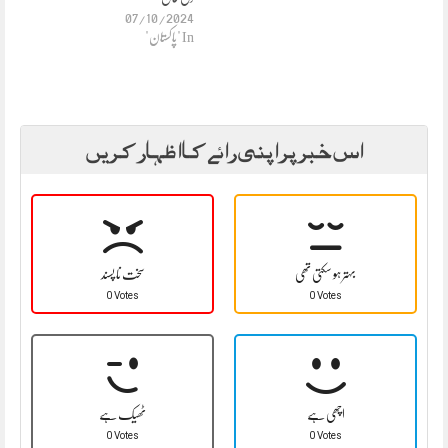
07/10/2024
In "پاکستان"
اس خبر پر اپنی رائے کا اظہار کریں
بہتر ہو سکتی تھی
سخت نا پسند
0 Votes
0 Votes
اچھی ہے
ٹھیک ہے
0 Votes
0 Votes