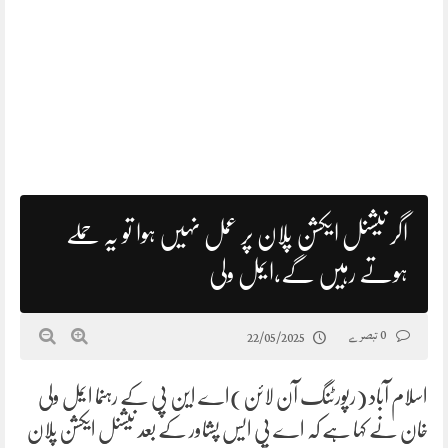
اگر نیشنل ایکشن پلان پر عمل نہیں ہوا تو یہ حملے
ہوتے رہیں گے،ایمل ولی
0 تبصرے
22/05/2025
اسلام آباد (رپورٹنگ آن لائن)اے این پی کے رہنما ایمل ولی
خان نے کہا ہے کہ اے پی ایس پشاور کے بعد نیشنل ایکشن پلان