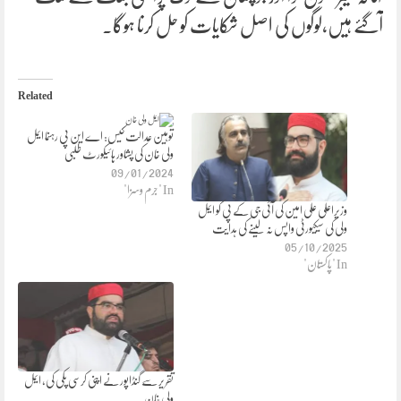
آگئے ہیں،لوگوں کی اصل شکایات کو حل کرنا ہوگا۔
Related
توہین عدالت کیس: اے این پی رہنما ایمل
ولی خان کی پشاور ہائیکورٹ طلبی
09/01/2024
In "جرم وسزا"
وزیراعلی علی امین کی آئی جی کے پی کو ایمل
ولی کی سیکیورٹی واپس نہ لینے کی ہدایت
05/10/2025
In "پاکستان"
تقریر سے گنڈاپور نے اپنی کرسی پکی کی، ایمل
ولی خان