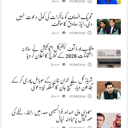
مناظر
07/08/2026
2
تحریک انصاف کو مذاکرات کی کوئی دعوت نہیں
دی، ایاز صادق کا مؤقف
مناظر
07/08/2026
3
پنجاب بورڈ آف ٹیکنیکل ایجوکیشن نے سالانہ
امتحانات 2026 کے نتائج کا اعلان کر دیا
مناظر
07/08/2026
18
شہباز گل نے عمران خان کے موبائل چوری کر کے
بگڈ فون دیا، شفیع جان کا تہلکہ خیز دعوی
مناظر
07/08/2026
17
سعودی ولی عہد اور فرانسیسی صدر میں رابطہ، خطے کی
صورتحال پر تبادلہ خیال