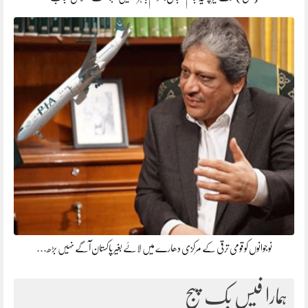
نوجوانوں کو قومی ترقی کے مرکزی دھارے میں لائے بغیر پاکستان آگے نہیں بڑھ…
ہمارا فیس بک پیج