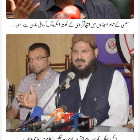
سیسی کے تمام اسپتالوں میں ایچ آئی وی کے تحت اسکریننگ کروائی جارہی ہے،سعید…
(کل) ملک گیر پہیہ جام احتجاج، عوام باہر نکلیں’ جماعت اسلامی پنجاب