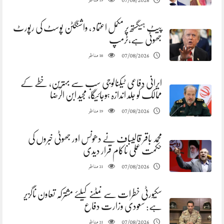
مناظر
07/08/2026
19
پیٹ ہیگستھ پر مکمل اعتماد ، واشنگٹن پوسٹ کی رپورٹ
جھوٹی ہے،ٹرمپ
مناظر
07/08/2026
18
ایرانی دفاعی ٹیکنالوجی سب سے بہترین، خطے کے
ممالک کو جلد اندازہ ہوجائیگا، مجید ابن الرضا
مناظر
07/08/2026
19
محمد باقر قالیباف نے دھونس اور جھوٹی خبروں کی
حکمت عملی ناکام قرار دیدی
مناظر
07/08/2026
21
سکیورٹی خطرات سے نمٹنے کیلئے مشترکہ تعاون ناگزیر
ہے: سعودی وزارت دفاع
مناظر
07/08/2026
21