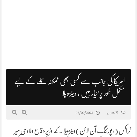
امریکا کی جانب سے کسی بھی ممکنہ حملے کے لیے
مکمل طور پر تیار ہیں ، وینزویلا
0 تبصرے
02/09/2025
کراکس ( رپورٹنگ آن لائن)وینزویلا کے وزیر دفاع ولادی میر