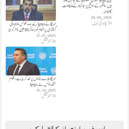
ویں سالگرہ کے موقع پر مبارکباد کے پیغامات
کا تبادلہ
28/06/2024
In "چائنہ کی خبریں"
امریکا نے وینزویلا کے صدر نکولس مادورو کی
گرفتاری پر انعام کو بڑھا کر 25ملین ڈالر کر دیا
12/01/2025
In "انٹرنیشنل"
امریکا ہمارے جہازوں پر حملہ کر رہا ہے، اقوام
متحدہ نوٹس لے، وینزویلا
18/10/2025
In "انٹرنیشنل"
اس خبر پر اپنی رائے کا اظہار کریں