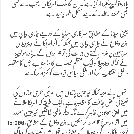
پادرینو لوپیز نیخبردار کیا ہے کہ ان کا ملک امریکا کی جانب سے کسی
بھی ممکنہ حملے کے لیے مکمل طور پر تیار ہے۔
چینی میڈیا کے مطابق سرکاری میڈیا کے ذریعے جاری بیان میں
وزیر دفاع نے جاری بیان میں کہاکہ کہ اگرامریکا نے وینزویلا کی
سرزمین پر قدم رکھنے کی جرات کی تو ہم لڑیں گے۔پادرینو لوپیز
نے کہا کہ وینزویلا کو ایک منظم محاصرے کا سامنا ہے جس کا مقصد
داخلی انتشار پیدا کرنا اور ملکی سیاسی قیادت کو کمزور کرنا ہے۔
انہوں نے مزید کہاکہ کیریبین پانیوں میں امریکی بحری جہازوں کی
تعیناتی محض طاقت کا مظاہرہ ہے، ایک طریقہ کہ امریکا علاقے
میں اپنی موجودگی ظاہر کرے تاکہ دیگر عالمی طاقتیں کیریبین سمندر
میں اثر و رسوخ قائم نہ کر سکیں۔وزیر دفاع کے مطابق، 15,000
فوجی اہلکاروں کو وینزویلا کے مغربی علاقوں میں تعینات کر دیا گیا