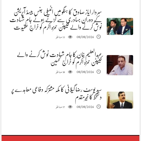
سردار ایاز صادق کا ہنگو میں انٹیلی جنس بیسڈ آپریشن
کے دوران بہادری سے لڑتے ہوئے جامِ شہادت
نوش کرنے والے کیپٹن حمزہ اکرم کو خراجِ عقیدت
مناظر
08/08/2026
15
عبدالعلیم خان کا جام شہادت نوش کرنے والے
کیپٹن حمزہ اکرم کو خراج تحسین
مناظر
08/08/2026
18
سید یوسف رضا گیلانی کا مکہ مشترکہ دفاعی معاہدے پر
دستخط کا خیرمقدم
مناظر
08/08/2026
17