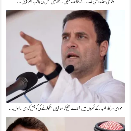
دفاعی معاہدہ کسی ملک کے خلاف نہیں، خطے میں امن کی جانب اہم پیش…
مودی سرکار طلبہ کے گھروں میں غنڈے بھیج کر معافیاں منگوانے کی کوشش کررہی،راہول…