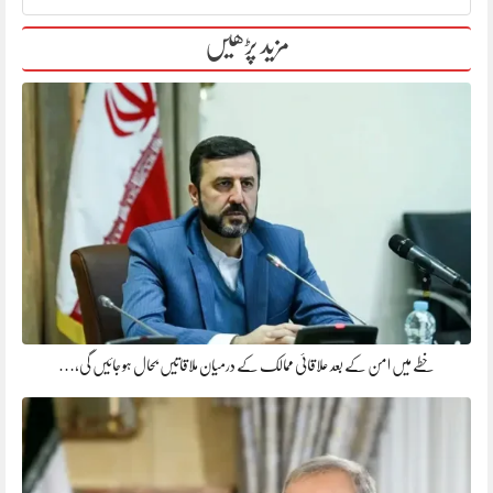
مزید پڑھیں
خطے میں امن کے بعد علاقائی ممالک کے درمیان ملاقاتیں بحال ہو جائیں گی،…