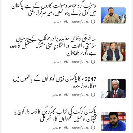
دہشت گرد عناصر وسہولت کاروں کے لیے پاکستان
میں کوئی جائے پناہ نہیں، میر سرفراز بگٹی
مناظر
08/08/2026
8
سہ فریقی دفاعی معاہد ہ برادر ممالک کے درمیان
سلامتی، اخوت اور اعتماد پر مبنی مشترکہ مستقبل کا وعدہ
ہے،گورنر بلوچستان
مناظر
08/08/2026
8
2047ء کا پاکستان ذہین نوجوانوں کے ہاتھوں میں
ہوگا ،گورنرسندھ
مناظر
08/08/2026
17
پاکستان کرکٹ کی خراب کارکردگی کا ذمہ دار کوچ یا
کپتان کو نہیں ٹھہراؤں گا، اظہر علی
مناظر
08/08/2026
15