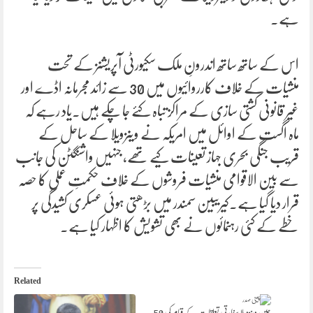
ہے۔
اس کے ساتھ ساتھ اندرونِ ملک سکیورٹی آپریشنز کے تحت
منشیات کے خلاف کارروائیوں میں 30 سے زائد مجرمانہ اڈے اور
غیر قانونی کشتی سازی کے مراکز تباہ کئے جا چکے ہیں۔یاد رہے کہ
ماہ اگست کے اوائل میں امریکہ نے وینزویلا کے ساحل کے
قریب جنگی بحری جہاز تعینات کیے تھے، جنہیں واشنگٹن کی جانب
سے بین الاقوامی منشیات فروشوں کے خلاف حکمتِ عملی کا حصہ
قرار دیا گیا ہے۔کیریبین سمندر میں بڑھتی ہوئی عسکری کشیدگی پر
خطے کے کئی رہنمائوں نے بھی تشویش کا اظہار کیا ہے۔
Related
چین وینزویلا سفارتی تعلقات کے قیام کی 50