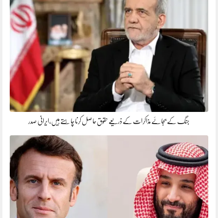
جنگ کے بجائے مذاکرات کے ذریعے حقوق حاصل کرنا چاہتے ہیں،ایرانی صدر