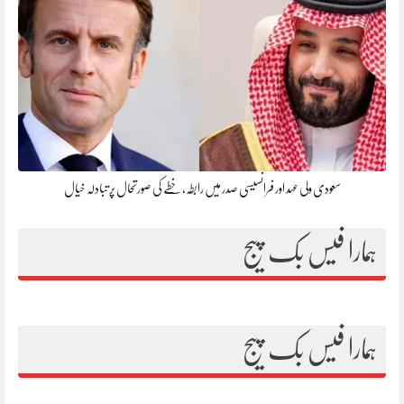
سعودی ولی عہد اور فرانسیسی صدر میں رابطہ، خطے کی صورتحال پر تبادلہ خیال
ہمارا فیس بک پیج
ہمارا فیس بک پیج