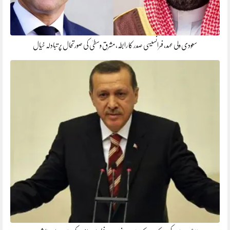
سعودی ولی عہد، فرانسیسی صدر کا رابطہ، مشرق وسطیٰ کی صورتحال پر تبادلہ خیال