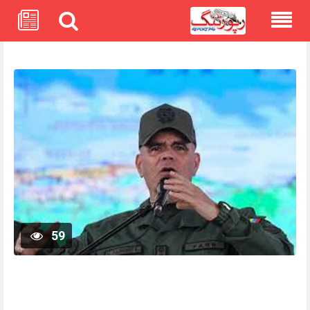
Skip
to
content
59