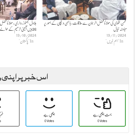
محسن نقوی کی مولانا فضل الرحمان سے ملاقات، باہمی دلچسپی کے امور پر
بلاول بھٹو زرداری ، مولانا فضل 
تبادلہ خیال
26ویں آئینی ترمیم کے حوالے سے تبادلہ خیال
19/10/2024
19/11/2024
In "اہم خبریں"
In "پاکستان"
اس خبر پر اپنی ر
بہت اچھی ہے
اچھی ہے
ٹھ
s
0 Votes
0 Votes