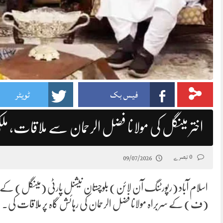
فیس بک
ٹویٹر
اختر مینگل کی مولانا فضل الرحمان سے ملاقات، ملک
0 تبصرے
09/07/2026
اسلام آباد (رپورٹنگ آن لائن) بلوچستان نیشنل پارٹی (مینگل) کے 
(ف) کے سربراہ مولانا فضل الرحمان کی رہائش گاہ پر ملاقات کی۔