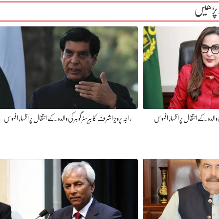
 پڑھیں
 والدہ کے انتقال پر اظہارِ افسوس
راجہ پرویز اشرف کا بیرسٹر گوہر کی والدہ کے انتقال پر اظہارِ افسوس