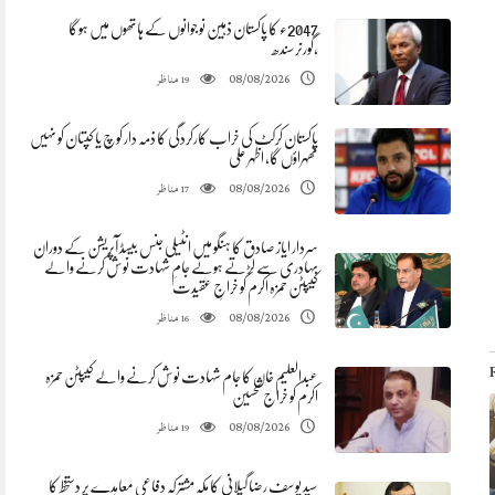
2047ء کا پاکستان ذہین نوجوانوں کے ہاتھوں میں ہوگا
،گورنرسندھ
مناظر
08/08/2026
19
پاکستان کرکٹ کی خراب کارکردگی کا ذمہ دار کوچ یا کپتان کو نہیں
ٹھہراؤں گا، اظہر علی
مناظر
08/08/2026
17
سردار ایاز صادق کا ہنگو میں انٹیلی جنس بیسڈ آپریشن کے دوران
بہادری سے لڑتے ہوئے جامِ شہادت نوش کرنے والے
کیپٹن حمزہ اکرم کو خراجِ عقیدت
مناظر
08/08/2026
16
عبدالعلیم خان کا جام شہادت نوش کرنے والے کیپٹن حمزہ
اکرم کو خراج تحسین
مناظر
08/08/2026
19
سید یوسف رضا گیلانی کا مکہ مشترکہ دفاعی معاہدے پر دستخط کا