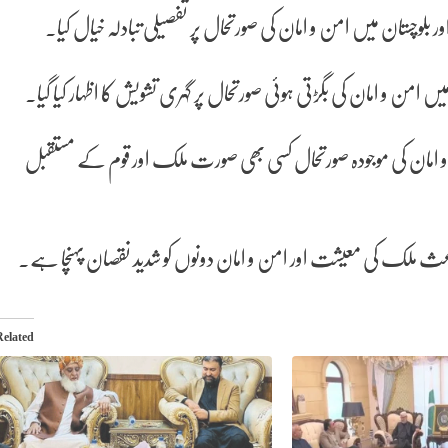
لوچستان میں امن و امان کی صورتحال پر تفصیلی تبادلہ خیال کیا۔
من و امان کی بگڑتی ہوئی صورتحال پر گہری تشویش کا اظہار کیا گیا۔
و امان کی موجودہ صورتحال کسی بھی صورت ملک اور قوم کے مستقبل
 باعث ملک کی معیشت اور امن و امان دونوں کو شدید نقصان پہنچا ہے۔
Related