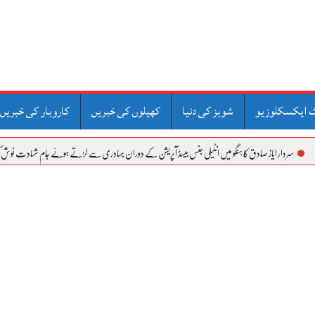
 ایکسکلوزیو
شوبز کی دنیا
کھیلوں کی خبریں
کاروبار کی خبریں
ز صادق کا ہنگو میں انٹیلی جنس بیسڈ آپریشن کے دوران بہادری سے لڑتے ہوئے جامِ شہادت نوش کرنے والے کیپٹن 