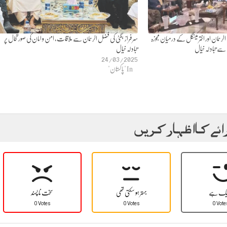
الرحمان اور اختر مینگل کے درمیان مجوزہ
سرفراز بگٹی کی فضل الرحمان سے ملاقات، امن و امان کی صورتحال پر
تبادلہ خیال
24/03/2025
In "پاکستان"
ائے کا اظہار کریں
یک ہے
بہتر ہو سکتی تھی
سخت نا پسند
0 Votes
0 Votes
0 Vote