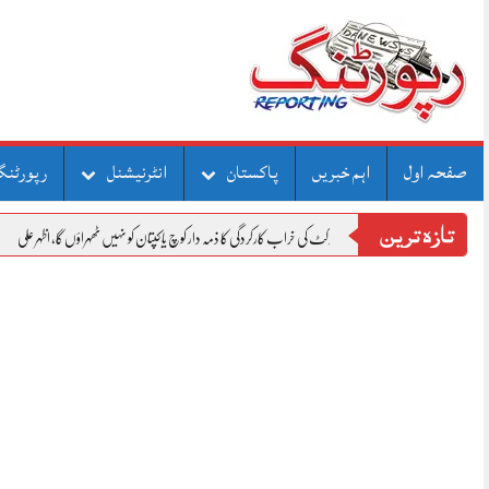
Skip
to
content
صفحہ اول
اہم خبریں
پاکستان
انٹرنیشنل
رپورٹنگ
تازہ ترین
پاکستان کرکٹ کی خراب کارکردگی کا ذمہ دار کوچ یا کپتان کو نہیں ٹھہراؤں گا، اظہر علی
سردار ایا