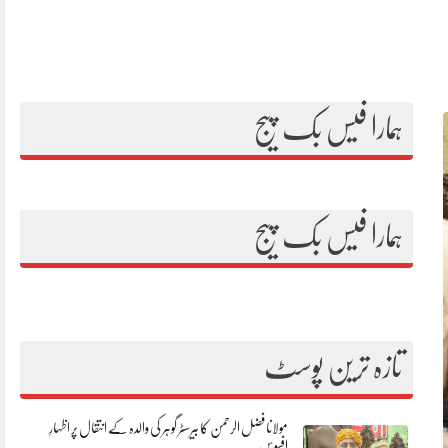
ہمارا فیس بک پیج
ہمارا فیس بک پیج
تازہ ترین پوسٹ
مولانا فضل الرحمن کا بیرسٹر گوہر کی والدہ کے انتقال پر اظہارِ
افسوس