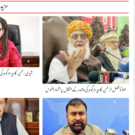
مزید
شیری رحمن کا بیرسٹر گوہر کی
مولانا فضل الرحمن کا بیرسٹر گوہر کی والدہ کے انتقال پر اظہارِ افسوس