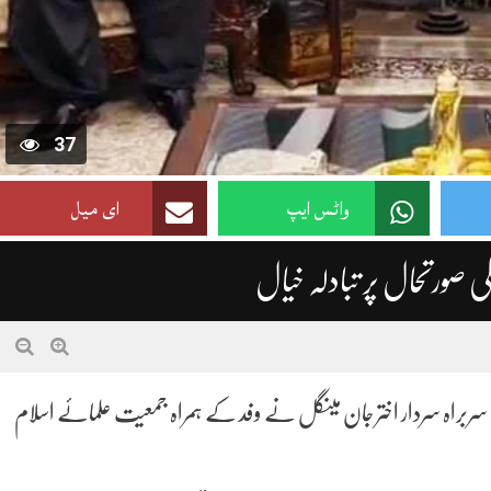
37
واٹس ایپ
ای میل
ی صورتحال پر تبادلہ خیال
سربراہ سردار اختر جان مینگل نے وفد کے ہمراہ جمعیت علمائے اسلام