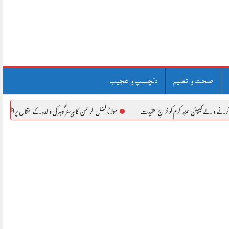
صحت و تعلیم
دلچسپ و عجیب
حمزہ اکرم کو خراجِ عقیدت
مولانا فضل الرحمن کا بیرسٹر گوہر کی والدہ کے انتقال پر اظہارِ افسوس
ش