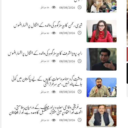
مناظر
08/08/2026
19
شیری رحمن کا بیرسٹر گوہر کی والدہ کے انتقال پر اظہارِ افسوس
مناظر
08/08/2026
16
راجہ پرویز اشرف کا بیرسٹر گوہر کی والدہ کے انتقال پر اظہارِ افسوس
مناظر
08/08/2026
13
دہشت گرد عناصر وسہولت کاروں کے لیے پاکستان میں کوئی
جائے پناہ نہیں، میر سرفراز بگٹی
مناظر
08/08/2026
17
سہ فریقی دفاعی معاہد ہ برادر ممالک کے درمیان سلامتی،
اخوت اور اعتماد پر مبنی مشترکہ مستقبل کا وعدہ ہے،گورنر بلوچستان
مناظر
08/08/2026
15