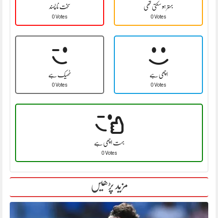
بہتر ہو سکتی تھی
سخت نا پسند
0 Votes
0 Votes
اچھی ہے
ٹھیک ہے
0 Votes
0 Votes
بہت اچھی ہے
0 Votes
مزید پڑھیں