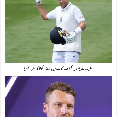
انگلینڈ نے پاکستان کیخلاف ٹیسٹ سیریز کیلئے اسکواڈ کا اعلان کر دیا