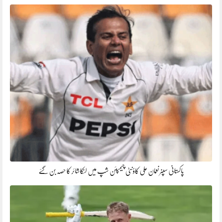
پاکستانی سپنر نعمان علی کاؤنٹی چیمپئن شپ میں لنکاشائر کا حصہ بن گئے