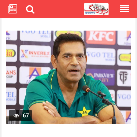
Skip
to
content
67