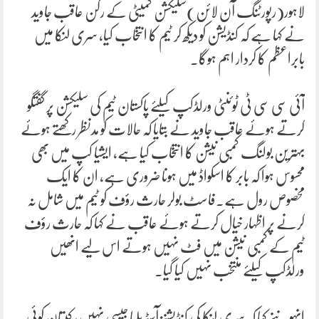
لاہور(رپورٹنگ آن لائن)سلیکشن کمیٹی کے رکن عاقب جاوید
نے کہا ہے کہ کنڈیشن کو دیکھ کر ٹیم کا انتخاب کیا، سری لنکا میں
بابراعظم کا کردار اہم ہوگا۔
آئی سی سی ٹی ٹوئنٹی ورلڈکپ کیلئے پاکستان ٹیم کی سلیکشن پر گفتگو
کرتے ہوئے عاقب جاوید نے بتایا کہ حالات کو مدنظر رکھتے ہوئے
بہترین بولنگ کمبی نیشن کا انتخاب کیا ہے، ایشیا کپ میں بھی
محسوس ہوا کہ بابر کا اسکواڈ میں ہونا ضروری ہے، ان کا ایک
مخصوص رول ہے۔فاسٹ بولر حارث رؤف کو ٹیم میں شامل نہ
کرنے پر اظہار خیال کرتے ہوئے عاقب نے کہا کہ حارث رؤف
ٹیم کے کمبی نیشن میں فٹ نہیں ہوتے اس لیے انھیں
ورلڈکپ کیلئے منتخب نہیں کیا گیا۔
انہوںنے کہا کہ سری لنکا کی کنڈیشنز آسٹریلیا جیسی نہیں، کپتان کوئی