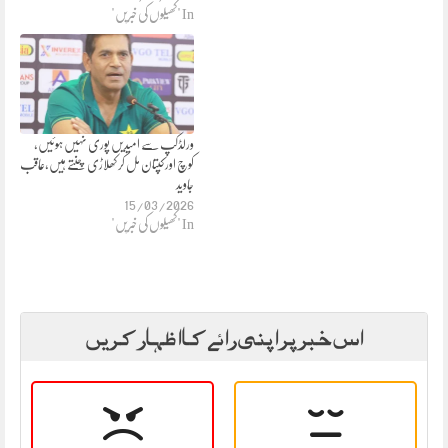
In "کھیلوں کی خبریں"
ورلڈکپ سے امیدیں پوری نہیں ہوئیں،
کوچ اور کپتان مل کر کھلاڑی چنتے ہیں،عاقب
جاوید
15/03/2026
In "کھیلوں کی خبریں"
اس خبر پر اپنی رائے کا اظہار کریں