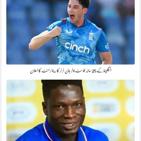
انگلینڈ کے 25 سالہ فاسٹ بولر جان ٹرنر کا ریٹائرمنٹ کا اعلان