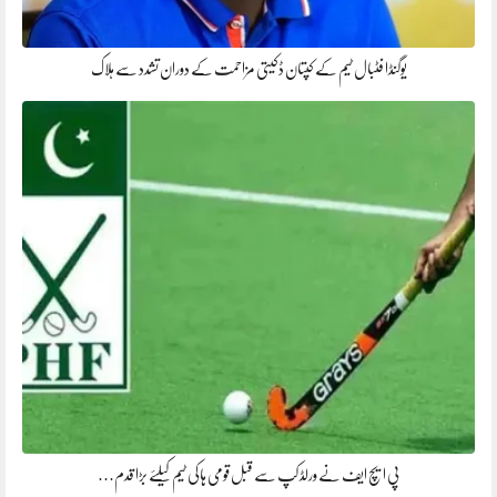
یوگنڈا فٹبال ٹیم کے کپتان ڈکیتی مزاحمت کے دوران تشدد سے ہلاک
پی ایچ ایف نے ورلڈ کپ سے قبل قومی ہاکی ٹیم کیلئے بڑا قدم…