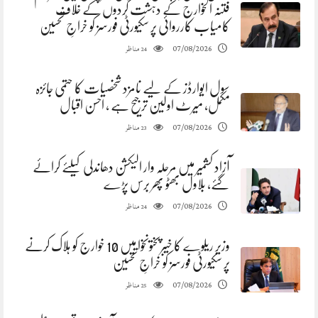
فتنہ الخوارج کے دہشت گردوں کے خلاف
کامیاب کارروائی پر سکیورٹی فورسز کو خراجِ تحسین
مناظر
07/08/2026
24
سول ایوارڈز کے لیے نامزد شخصیات کا حتمی جائزہ
مکمل، میرٹ اولین ترجیح ہے ، احسن اقبال
مناظر
07/08/2026
23
آزاد کشمیر میں مرحلہ وار الیکشن دھاندلی کیلئے کرائے
گئے، بلاول بھٹو پھر برس پڑے
مناظر
07/08/2026
24
وزیر ریلوے کا خیبرپختونخوا میں 10 خوارج کو ہلاک کرنے
پر سکیورٹی فورسز کو خراجِ تحسین
مناظر
07/08/2026
25