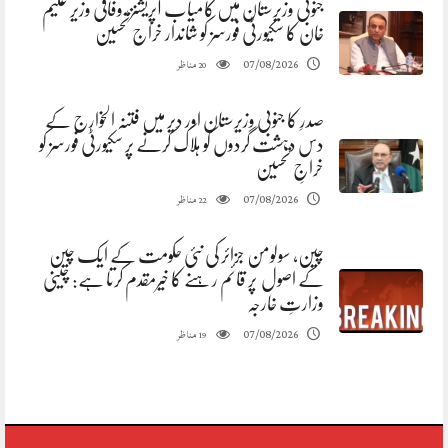
جنوبی وزیرستان میں کامیاب آپریشنز، وفاقی وزیر علیم
خان کا سکیورٹی فورسز کو شاندار خراج تحسین
مناظر
07/08/2026
20
صدرِ کا جنوبی وزیرستان اور دیر میں فتنہ الخوارج کے
دس دہشت گردوں کو ہلاک کرنے پر سکیورٹی فورسز کو
خراجِ تحسین
مناظر
07/08/2026
22
چین، سولومن جزائر کی نئی حکومت کے ایک چین
کے اصول پر قائم رہنے کا خیرمقدم کرتا ہے: چینی
وزارتِ خارجہ
مناظر
07/08/2026
19