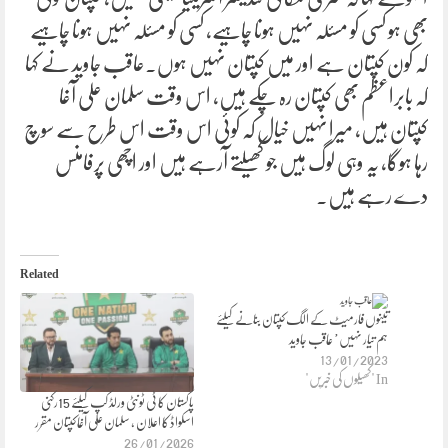
بھی ہو کسی کو مسئلہ نہیں ہونا چاہیے، کسی کو مسئلہ نہیں ہونا چاہیے
کہ کون کپتان ہے اور میں کپتان نہیں ہوں۔عاقب جاوید نے کہا
کہ بابراعظم بھی کپتان رہ چکے ہیں، اس وقت سلمان علی آغا
کپتان ہیں، میرا نہیں خیال کہ کوئی اس وقت اس طرح سے سوچ
رہا ہوگا، یہ وہی لوگ ہیں جو کھیلتے آرہے ہیں اور اچھی پرفامنس
دے رہے ہیں۔
Related
تینوں فارمیٹ کے الگ کپتان بنانے کیلئے
ہم تیار نہیں’ عاقب جاوید
13/01/2023
In "کھیلوں کی خبریں"
پاکستان کا ٹی ٹونٹی ورلڈ کپ کیلئے 15رکنی
اسکواڈ کا اعلان ، سلمان علی آغا کپتان مقرر
26/01/2026