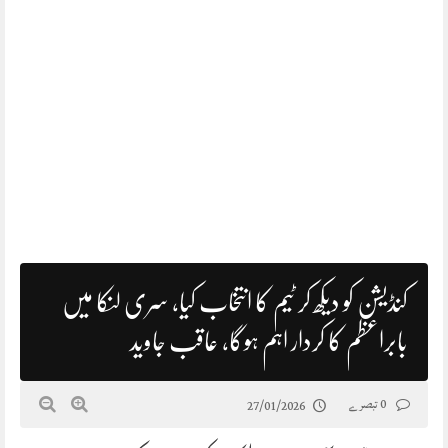
کنڈیشن کو دیکھ کر ٹیم کا انتخاب کیا، سری لنکا میں
بابراعظم کا کردار اہم ہوگا، عاقب جاوید
0 تبصرے
27/01/2026