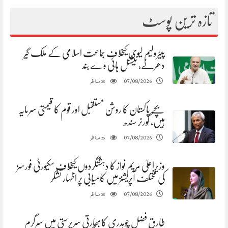
تازہ ترین پوسٹ
پیٹرولیم لیوی کیخلاف جماعت اسلامی کے ملک گیر
دھرنے، نیشنل ہائی وے بند
مناظر
07/08/2026
25
بچے پاکستان کا روشن مستقبل اور قوم کا قیمتی سرمایہ
ہیں، گورنر سندھ
مناظر
07/08/2026
25
وزیراعلیٰ مریم نواز کا دہشتگردوں کیخلاف سکیورٹی فورسز
کی مختلف آپریشنز میں کامیابی پر اظہار تشکر
مناظر
07/08/2026
25
طارق فضل چوہدری کابھارتی سرپرستی میں سرگرم