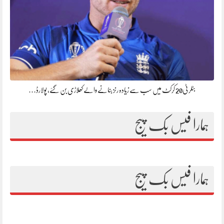
بٹلر ٹی20 کرکٹ میں سب سے زیادہ رنز بنانے والے کھلاڑی بن گئے، پولارڈ…
ہمارا فیس بک پیج
ہمارا فیس بک پیج