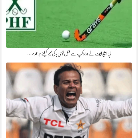
پی ایچ ایف نے ورلڈ کپ سے قبل قومی ہاکی ٹیم کیلئے بڑا قدم…