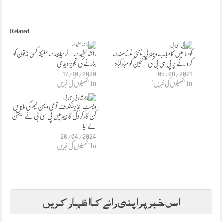
Related
کوئٹہ میں کامیاب ویمنز ٹی ٹونٹی ٹورنامنٹ
راشد لطیف نے نیا چیف سلیکٹر کسی خاتون کو
کروانے پر پی سی بی کی منتظمین کو مبارکباد
بنانے کی تجویز دیدی
17/10/2020
05/08/2021
In "کھیلوں کی خبریں"
In "کھیلوں کی خبریں"
ویسٹ انڈیز کیخلاف قومی ویمن ٹیم کی مایوس
کن کارکردگی کا چیئرمین پی سی بی نے ایکشن
لے لیا
26/04/2024
In "کھیلوں کی خبریں"
اس خبر پر اپنی رائے کا اظہار کریں