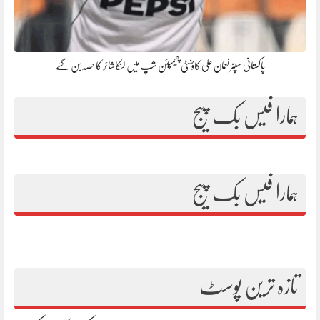
پاکستانی سپنر نعمان علی کاؤنٹی چیمپئن شپ میں لنکاشائر کا حصہ بن گئے
ہمارا فیس بک پیج
ہمارا فیس بک پیج
تازہ ترین پوسٹ