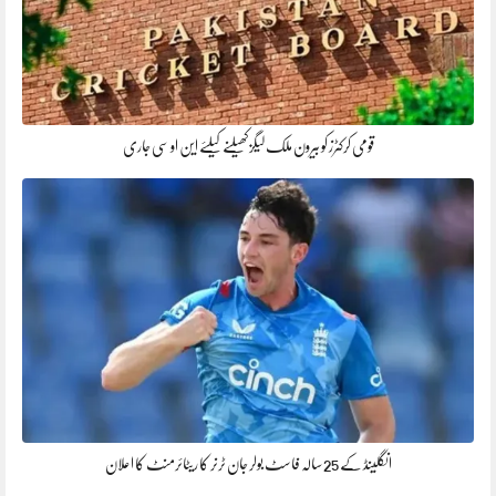
قومی کرکٹرز کو بیرون ملک لیگز کھیلنے کیلئے این او سی جاری
انگلینڈ کے 25 سالہ فاسٹ بولر جان ٹرنر کا ریٹائرمنٹ کا اعلان