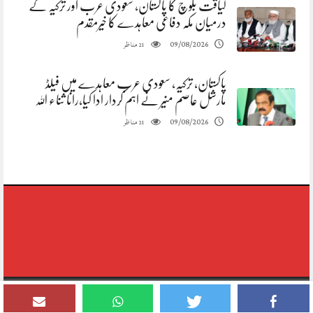
لیاقت بلوچ کا پاکستان، سعودی عرب اور ترکیہ کے
درمیان مکہ دفاعی معاہدے کا خیرمقدم
مناظر
09/08/2026
21
پاکستان، ترکیہ، سعودی عرب معاہدے میں فیلڈ
مارشل عاصم منیر نے اہم کردار ادا کیا،رانا ثناء اللہ
مناظر
09/08/2026
21
Copyright © 2020-2026,reporting Digital Group,rights Reserved.Theme
Designed By Siddique Meo #03334456813