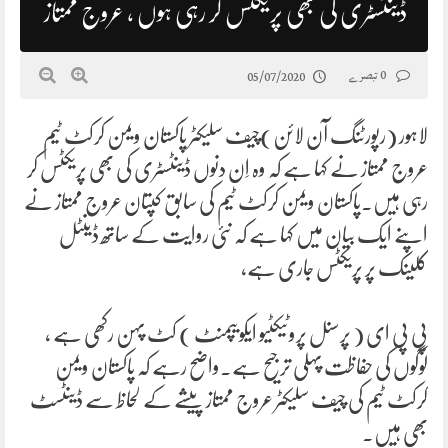
ڈینٹسٹری کی بھی پریکٹس کر رہی ہوں ، عروج ممتاز
0 تبصرے
05/07/2020
لاہور (رپورٹنگ آن لائن)چیف سلیکٹر پاکستان ویمن کرکٹ ٹیم
عروج ممتاز نے کہا ہے کہ وہ اِن دنوں ڈینٹسٹری کی بھی پریکٹس کر
رہی ہیں۔پاکستان ویمن کرکٹ ٹیم کی سابق کپتان عروج ممتاز نے
اپنے ایک بیان میں کہا ہے کہ نئی روایت کے ساتھ ڈینٹل
کلینک پر پریکٹس جاری ہے،
پی پی ای ( پرسنل پروٹیکٹیو ایکویپمنٹ ) کٹ پہن رکھی ہے ،
لوگوں کی حفاظت پہلی ترجیح ہے۔واضح رہے کہ پاکستان ویمن
کرکٹ ٹیم کی چیف سلیکٹر عروج ممتاز پیشے کے لحاظ سے ڈینٹسٹ
بھی ہیں۔