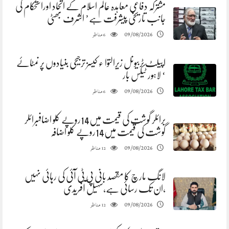
مشترکہ دفاعی معاہدہ عالم اسلام کے اتحاد اوراستحکام کی
جانب تاریخی پیشرفت ہے’ اشرف بھٹی
مناظر
09/08/2026
6
اپیلٹ ٹربیونل زیرالتوا ء کیسز ترجیحی بنیادوں پر نمٹائے
‘ لاہور ٹیکس بار
مناظر
09/08/2026
6
برائلر گوشت کی قیمت میں14روپے کلو اضافہبرائلر
گوشت کی قیمت میں14روپے کلو اضافہ
مناظر
09/08/2026
12
لانگ مارچ کا مقصد بانی پی ٹی آئی کی رہائی نہیں
،ان تک رسائی ہے،سہیل آفریدی
مناظر
09/08/2026
12