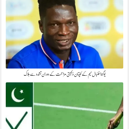
یوگنڈا فٹبال ٹیم کے کپتان ڈکیتی مزاحمت کے دوران تشدد سے ہلاک