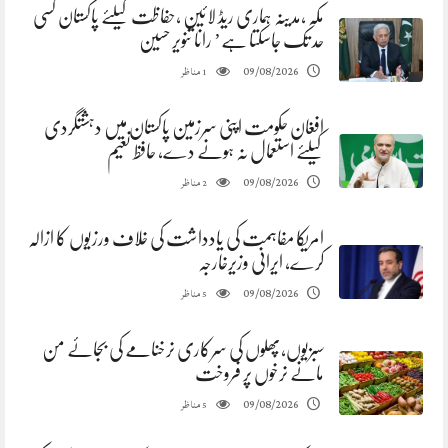
مکہ ،مدینہ ہماری ریڈ لائین ،حفاظت کیلئے پاکستان کسی
حد تک جاسکتا ہے’ رانا تنویر حسین
مناظر
09/08/2026
1
افغان حکومت اپنی سرزمین پاکستان میں دہشتگردی
کیلئے استعمال نہ ہونے دے، حافظ نعیم
مناظر
09/08/2026
2
امریکا مفاہمت کی یادداشت کی خلاف ورزیوں کا ازالہ
کرے، ایرانی وزیرخارجہ
مناظر
09/08/2026
5
سبزیوں،پھلوں کی سرکاری نرخنامے کی بجائے من
مانے نرخوں پر فروخت
مناظر
09/08/2026
5