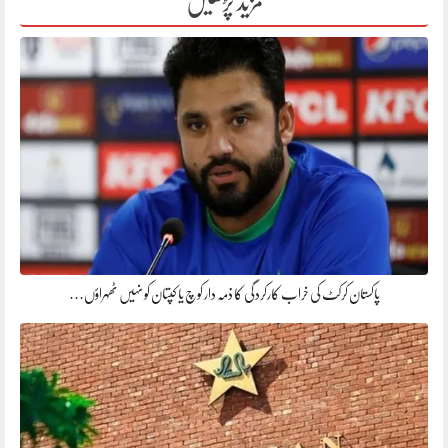
مزید پڑھیں
پاکستان کرکٹ کی خراب کارکردگی کا ذمہ دار کوچ یا کپتان کو نہیں ٹھہراؤں…