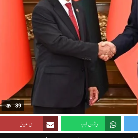
39
واٹس ایپ
ای میل