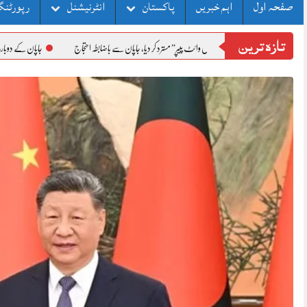
صفحہ اول
اہم خبریں
پاکستان
انٹرنیشنل
رپورٹنگ
تازہ ترین
 نے جاپان کا “ڈیفنس وائٹ پیپر” مسترد کر دیا، جاپان سے باضابطہ احتجاج
جاپان کے دوبارہ عسکریت پسندی