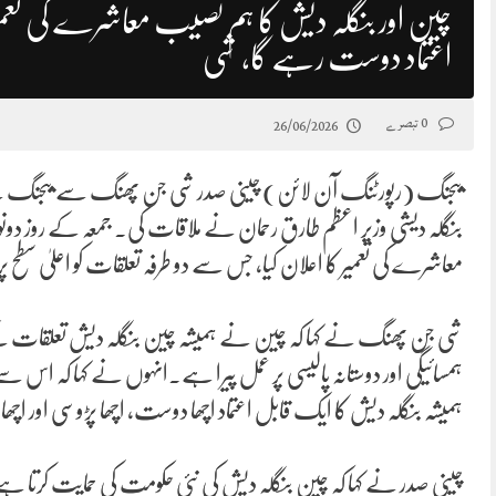
چین اور بنگلہ دیش کا ہم نصیب معاشرے کی تعمیر
اعتماد دوست رہے گا، شی
0 تبصرے
26/06/2026
بیجنگ (رپورٹنگ آن لائن) چینی صدر شی جن پھنگ سے بیجنگ 
بنگلہ دیشی وزیر اعظم طارق رحمان نے ملاقات کی۔ جمعہ کے روز دو
معاشرے کی تعمیر کا اعلان کیا، جس سے دو طرفہ تعلقات کو اعلیٰ سطح پ
شی جن پھنگ نے کہا کہ چین نے ہمیشہ چین بنگلہ دیش تعلقات ک
ہمسائیگی اور دوستانہ پالیسی پر عمل پیرا ہے۔انہوں نے کہا کہ اس س
ہمیشہ بنگلہ دیش کا ایک قابل اعتماد اچھا دوست، اچھا پڑوسی اور اچھ
چینی صدر نے کہا کہ چین بنگلہ دیش کی نئی حکومت کی حمایت کرتا ہے اور