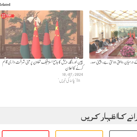
Related
 درمیان روایتی دوستی ہے، چینی صدر
چین اور بنگلہ دیش کا جامع اسٹریٹجک تعاون پر مبنی شراکت داری قائم
کرنے کا اعلان
10/07/2024
In "چائنہ کی خبریں"
ائے کا اظہار کریں