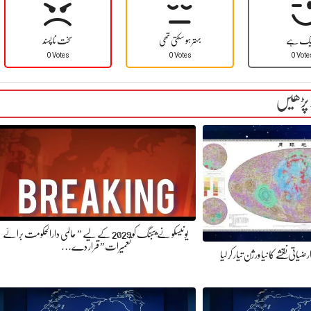
یک ہے
بہتر ہو سکتی تھی
سخت نا پسند
0 Votes
0 Votes
0 Vote
 پڑھیں
یونیسکو نے بیجنگ کو 2029 کے لیے ” عالمی دارالحکومت برائے
تعمیرات” قرار دے…
تی نقشے کا نیا ورژن تیار کر لیا