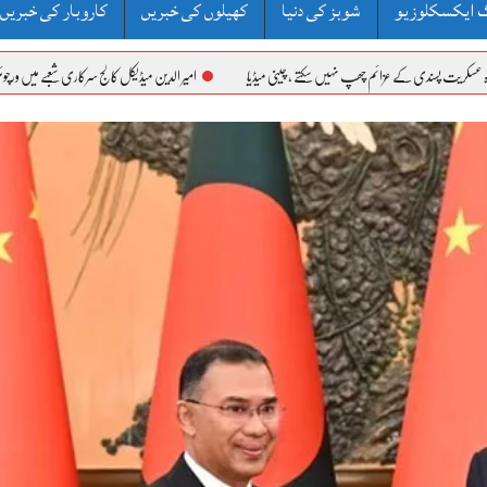
 ایکسکلوزیو
شوبز کی دنیا
کھیلوں کی خبریں
کاروبار کی خبریں
 کے عزائم چھپ نہیں سکتے ، چینی میڈیا
​امیر الدین میڈیکل کالج سرکاری شعبے میں ورچوئل باڈی ڈ سیکشن 