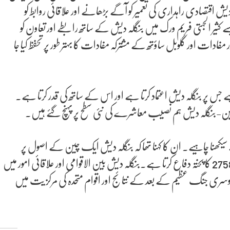
ش اقتصادی راہداری کی تعمیر کو آگے بڑھانے اور علاقائی روابط کو
ے کثیر الجہتی فریم ورک میں بنگلہ دیش کے ساتھ رابطے اور تعاون کو
دات اور گلوبل ساؤتھ کے مشترکہ مفادات کا بہتر طور پر تحفظ کیا جا
 جس پر بنگلہ دیش اعتماد کرتا ہے اور اس کے ساتھ کی قدر کرتا ہے۔
چین-بنگلہ دیش ہم نصیب معاشرے کی نئی سطح پر پہنچ گئے ہیں۔
ھنا چاہیے۔ ان کا کہنا تھا کہ بنگلہ دیش ایک چین کے اصول پر
مضبوطی سے عمل پیرا ہے اور اقوام متحدہ کی جنرل اسمبلی کی قرارداد 2758 کا پختہ دفاع کرتا ہے۔بنگلہ دیش بین الاقوامی اور علاقائی امور میں
وسری جنگ عظیم کے بعد کے نتائج اور اقوام متحدہ کی مرکز یت میں