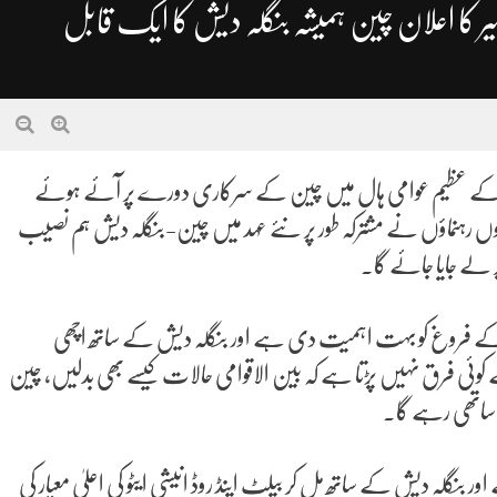
 کا اعلان چین ہمیشہ بنگلہ دیش کا ایک قابل
کے عظیم عوامی ہال میں چین کے سرکاری دورے پر آئے ہوئے
نوں رہنماؤں نے مشترکہ طور پر نئے عہد میں چین-بنگلہ دیش ہم نصیب
ر لے جایا جائے گا۔
ے فروغ کو بہت اہمیت دی ہے اور بنگلہ دیش کے ساتھ اچھی
ے کوئی فرق نہیں پڑتا ہے کہ بین الاقوامی حالات کیسے بھی بدلیں، چین
ا ساتھی رہے گا۔
 بنگلہ دیش کے ساتھ مل کر بیلٹ اینڈ روڈ انیشی ایٹو کی اعلیٰ معیار کی