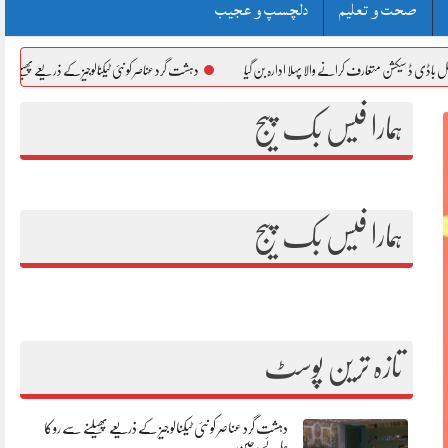
صحت و تعلیم
دلچسپ و عجیب
متعارف کرانے والا پہلا ادارہ بن گیا
دہشت گرد عناصر کو نئی ٹیکنالوجیز کے ذریعے پھیلنے سے روکا جائے، 
ہمارا فیس بک پیج
ہمارا فیس بک پیج
تازہ ترین پوسٹ
دہشت گرد عناصر کو نئی ٹیکنالوجیز کے ذریعے پھیلنے سے روکا
جائے، چین