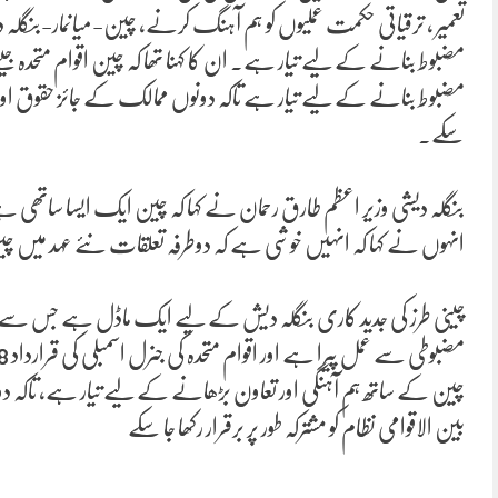
تعمیر ، ترقیاتی حکمت عملیوں کو ہم آہنگ کرنے، چین-میانمار-بنگلہ دی
مضبوط بنانے کے لیے تیار ہے۔ ان کا کہنا تھا کہ چین اقوام متحدہ جیس
مضبوط بنانے کے لیے تیار ہے تاکہ دونوں ممالک کے جائز حقوق اور مفا
سکے۔
بنگلہ دیشی وزیر اعظم طارق رحمان نے کہا کہ چین ایک ایسا ساتھی ہے
انہوں نے کہا کہ انہیں خوشی ہے کہ دوطرفہ تعلقات نئے عہد میں 
چینی طرز کی جدید کاری بنگلہ دیش کے لیے ایک ماڈل ہے جس سے سیک
چین کے ساتھ ہم آہنگی اور تعاون بڑھانے کے لیے تیار ہے، تاکہ د
بین الاقوامی نظام کو مشترکہ طور پر برقرار رکھا جا سکے