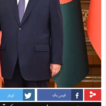
فیس بک
ٹویٹر