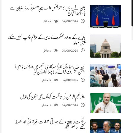
چین نے جاپان کا “ڈیفنس وائٹ پیپر” مسترد کر دیا، جاپان سے
باضابطہ احتجاج
مناظر
06/08/2026
9
جاپان کے دوبارہ عسکریت پسندی کے عزائم چھپ نہیں سکتے ،
چینی میڈیا
مناظر
06/08/2026
6
​امیر الدین میڈیکل کالج سرکاری شعبے میں ورچوئل باڈی ڈ
سیکشن متعارف کرانے والا پہلا ادارہ بن گیا
مناظر
06/08/2026
24
حافظ نعیم الرحمن کی 7 اگست کو ملک گیر احتجاج کی اپیل
مناظر
06/08/2026
19
5 اگست 2019ء کے بھارتی اقدامات غیر قانونی اور یکطرفہ
تھے، عاصم افتخار