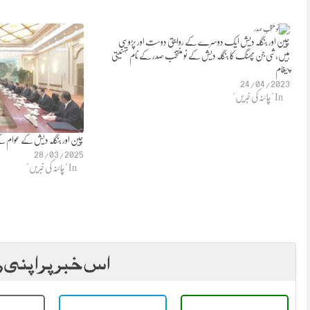
چین اور بنگلہ دیش ایک دوسرے کے روایتی دوست اور پڑوسی
ہیں,شی جن پھنگ کا بنگلہ دیش کے نو منتخب صدر کے نام تہنیتی
پیغام
24/04/2023
In "چائنہ کی خبریں"
چین اور بنگلہ دیش کے عوام کے
28/03/2025
In "چائنہ کی خبریں"
اس خبر پر اپنی ر