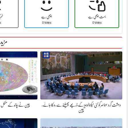
بہت اچھی ہے
اچھی ہے
ٹھ
s
0 Votes
0 Votes
مزید
دہشت گرد عناصر کو نئی ٹیکنالوجیز کے ذریعے پھیلنے سے روکا جائے،
چین نے چاند کے مکمل ارضیا
چین