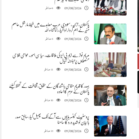
مناظر
09/08/2026
6
پاکستان، ترکیہ، سعودی عرب معاہدے میں فیلڈ مارشل عاصم
منیر نے اہم کردار ادا کیا،رانا ثناء اللہ
مناظر
09/08/2026
5
مریم نواز سے ایم پی ایز کی ملاقات، سیاسی امور، عوامی فلاحی
منصوبوں پر تبادلہ خیال
مناظر
09/08/2026
11
صدر کا قدیم مقامی باشندگان کے حقوق، ثقافت کے تحفظ کیلئے
پاکستان کے عزم کا اعادہ
مناظر
09/08/2026
10
پروسٹیٹ کینسر ہڈیوں سے آگے تک پھیل گیا، سابق صدر
بائیڈن کو شدید درد کا سامنا
مناظر
09/08/2026
13