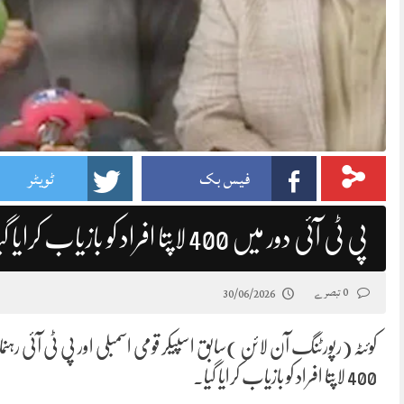
فیس بک
ٹویٹر
پی ٹی آئی دور میں 400 لاپتا افراد کو بازیاب کرایا گیا، اسد قیصر کا دعوی
0 تبصرے
30/06/2026
کوئٹہ (رپورٹنگ آن لائن )سابق اسپیکر قومی اسمبلی اور پی ٹی آئی 
400 لاپتا افراد کو بازیاب کرایا گیا۔