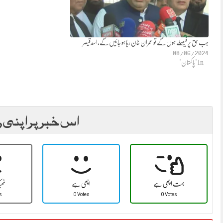
جب حق پر فیصلے ہوں گے تو عمران خان رہا ہو جائیں گے،اسدقیصر
08/06/2024
In "پاکستان"
اس خبر پر اپنی ر
بہت اچھی ہے
اچھی ہے
ٹھ
s
0 Votes
0 Votes