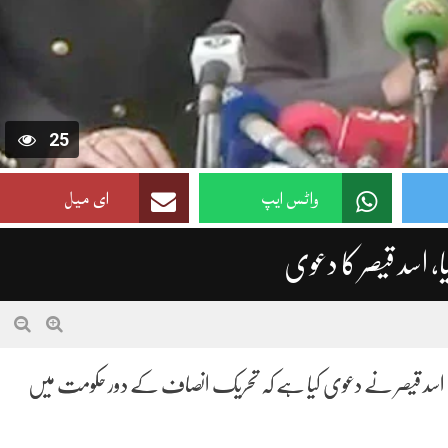
25
واٹس ایپ
ای میل
رہنما اسد قیصر نے دعوی کیا ہے کہ تحریک انصاف کے دور حکومت میں