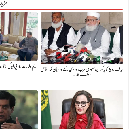
مزید
مریم نواز سے ایم پی ایز کی ملاق
لیاقت بلوچ کا پاکستان، سعودی عرب اور ترکیہ کے درمیان مکہ دفاعی
معاہدے کا…