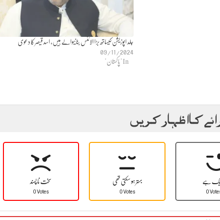
جلد اپوزیشن کیساتھ بڑا الائنس بنانیوالے ہیں، اسد قیصر کا دعوی
09/11/2024
In "پاکستان"
ائے کا اظہار کریں
یک ہے
بہتر ہو سکتی تھی
سخت نا پسند
0 Votes
0 Votes
0 Vote