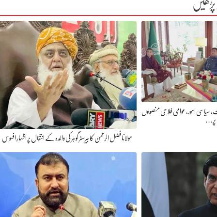
 پڑھیں
ات، سیاسی امور، عوامی فلاحی منصوبوں
پر…
مولانا فضل الرحمن کا بیرسٹر گوہر کی والدہ کے انتقال پر اظہارِ افسوس