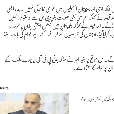
ں کہاکہ قومی اور بلوچستان اسمبلیوں میں عوامی نمائندگی نہیں ہے، ابھی
د قیصر نے کہا کہ ہم کسی بھی صورت بنیادی حق سے دستبردار نہیں
ئے۔اسد قیصر نے کہا کہ بلوچستان میں نیشنل ایکشن پلان پر عملدرآمد
4 سے زائد لاپتا افراد کو بازیاب کرایا گیا، بلوچستان کی محرومیاں ختم کرنے کے لیے عوام کی بات سننا
یں گے۔اس موقع پر جنید اکبر نے کہا کہ بانی پی ٹی آئی پر پورے ملک کے
 جن پر عوام کا اعتماد ہے۔
Related
 پھر لوگ کیوں الیکشن لڑیں؟ اسد قیصر