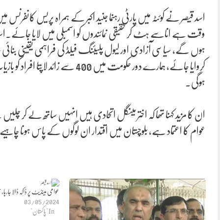
اسد قیصر نے کوئٹہ میں پارٹی رہنما جنید اکبر کے ہمراہ پریس کانفرنس می
وقت ہے اناسے ہٹ کر حقیقی نمائندوں کو اسمبلی میں لایا جائے۔اس
ہوں گے، سیاسی آزادی اور لیول پلیئنگ فیلڈ کی فراہمی یقینی بنائی جا
کروایا جائے، ہمارے دور حکومت میں 00
ہوگی۔
ان کا مزید کہنا تھا کہ اختر مینگل اتحادی ہیں انہیں ساتھ لے کر چل
عوام کا اعتماد ہے، بلوچستان میں اقتدار ان لوگوں کے پاس ہونا چاہیے
عوامی مینڈیٹ پر ڈاکہ ڈالا جارہا،
03/05/2024
In "پاکستان"