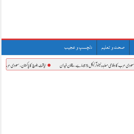
صحت و تعلیم
دلچسپ و عجیب
نیٹو آرٹیکل 5 جیسا ہے، حاقان فیدان
لیاقت بلوچ کا پاکستان، سعودی عرب اور ترکیہ کے درمیا