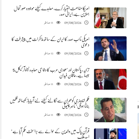
امریکا مفاہمت اختیار کرے، معاہدے کیلئے موجودہ صورتحال
بہترین ہے،ایرانی صدر
مناظر
09/08/2026
11
امریکی نائب صدر کا ایران کے ساتھ مذاکرات میں پیشرفت کا
دعویٰ
مناظر
09/08/2026
12
ترکیہ، پاکستان اور سعودی عرب کا دفاعی معاہدہ نیٹو آرٹیکل 5
جیسا ہے، حاقان فیدان
مناظر
09/08/2026
11
فلم انڈسٹری کو بحران سے نکالنے کیلئے نئے آئیڈیاز کیساتھ فلمیں
بنانا ہونگی’ ناصر چنیوٹی
مناظر
09/08/2026
11
قرآن پاک میں والدین کے حوالے سے بڑا سخت حکم آیا ہے’
اسد ملک