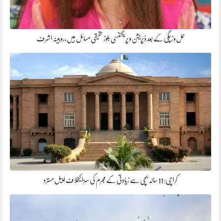
حمل و زچگی کے بعد ڈپریشن و پریگننسی بلوز حقیقی مسائل ہیں،روبینہ اشرف
کراچی: 11 سالہ بچی سے زیادتی کے مجرم کی سزا کیخلاف اپیل مسترد