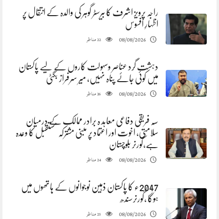
راجہ پرویز اشرف کا بیرسٹر گوہر کی والدہ کے انتقال پر
اظہارِ افسوس
مناظر
08/08/2026
22
دہشت گرد عناصر وسہولت کاروں کے لیے پاکستان
میں کوئی جائے پناہ نہیں، میر سرفراز بگٹی
مناظر
08/08/2026
26
سہ فریقی دفاعی معاہد ہ برادر ممالک کے درمیان
سلامتی، اخوت اور اعتماد پر مبنی مشترکہ مستقبل کا وعدہ
ہے،گورنر بلوچستان
مناظر
08/08/2026
24
2047ء کا پاکستان ذہین نوجوانوں کے ہاتھوں میں
ہوگا ،گورنرسندھ
مناظر
08/08/2026
25