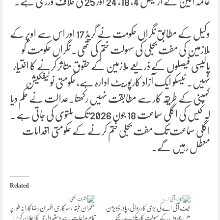
خاتمہ آئین کے آرٹیکل 4، 18، 24 اور 25 کی خلاف ورزی ہے۔
وکیل کے مطابق نگراں حکومت نے گریڈ 17 اور اس سے اوپر کے
ملازمین کی مفت بجلی کی سہولت ختم کی تھی۔ نگراں حکومت کو
پالیسی فیصلوں کے ذریعے ملازمین کے حقوق متاثر کرنے کا اختیار
نہیں۔ ٹیسکو ایک آزاد کارپوریٹ ادارہ ہے، حکومتی نوٹیفکیشن
کمپنی کے طریقہ کار سے مطابقت نہیں رکھتا۔عدالت نے حکم دیا
کہ کیس کی اگلی سماعت 18 جون 2026 تک ملتوی کی جاتی ہے۔
اگلی سماعت تک مفت بجلی ختم کرنے کے حکومتی اقدامات
معطل رہیں گے۔
Related
ایف آئی اے کی بڑی کارروائی، پاور ڈویژن
حکمران طبقہ ،سرکاری افسران رضا کارانہ طو رپر
میں چوروں کے سہولت کار پکڑے گئے
تمام مراعات سے دستبردار ی کا اعلان کریں