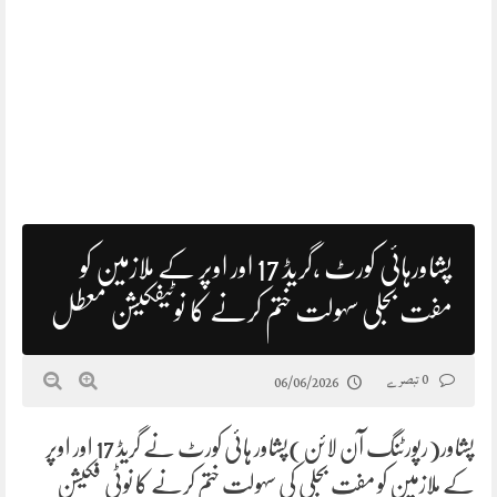
پشاورہائی کورٹ ،گریڈ 17 اور اوپر کے ملازمین کو
مفت بجلی سہولت ختم کرنے کا نوٹیفکیشن معطل
0 تبصرے
06/06/2026
پشاور(رپورٹنگ آن لائن)پشاور ہائی کورٹ نے گریڈ 17 اور اوپر
کے ملازمین کو مفت بجلی کی سہولت ختم کرنے کا نوٹی فکیشن