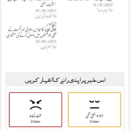
14/10/2023
‘ اشرف بھٹی
In "جرم وسزا"
28/08/2023
In "کاروبار کی خبریں"
وفاقی کابینہ کا اجلاس: جولائی اور اگست کے
بجلی بلز قسطوں میں وصول کرنے کی منظوری
29/08/2023
In "اہم خبریں"
اس خبر پر اپنی رائے کا اظہار کریں
بہتر ہو سکتی تھی
سخت نا پسند
0 Votes
0 Votes