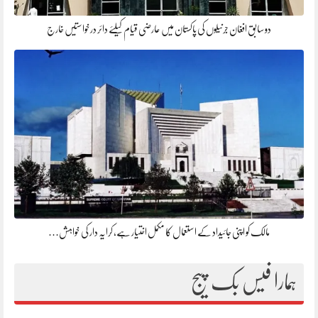
دو سابق افغان جرنیلوں کی پاکستان میں عارضی قیام کیلئے دائر درخواستیں خارج
مالک کو اپنی جائیداد کے استعمال کا مکمل اختیار ہے، کرایہ دار کی خواہش…
ہمارا فیس بک پیج