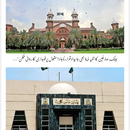
بینک صارفین کا خفیہ ڈیٹا بھی جائیداد قرار، ناجائز استعمال پر فوجداری کارروائی ممکن’…