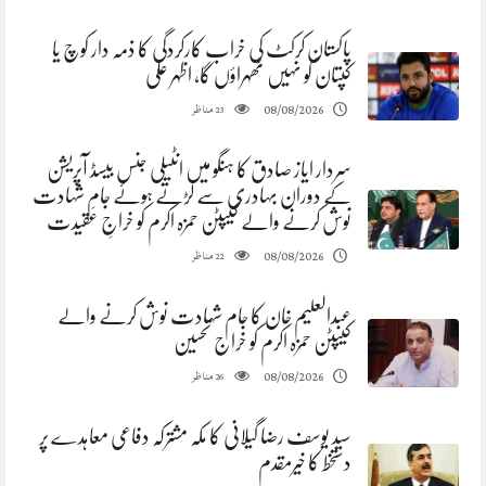
پاکستان کرکٹ کی خراب کارکردگی کا ذمہ دار کوچ یا
کپتان کو نہیں ٹھہراؤں گا، اظہر علی
مناظر
08/08/2026
23
سردار ایاز صادق کا ہنگو میں انٹیلی جنس بیسڈ آپریشن
کے دوران بہادری سے لڑتے ہوئے جامِ شہادت
نوش کرنے والے کیپٹن حمزہ اکرم کو خراجِ عقیدت
مناظر
08/08/2026
22
عبدالعلیم خان کا جام شہادت نوش کرنے والے
کیپٹن حمزہ اکرم کو خراج تحسین
مناظر
08/08/2026
26
سید یوسف رضا گیلانی کا مکہ مشترکہ دفاعی معاہدے پر
دستخط کا خیرمقدم