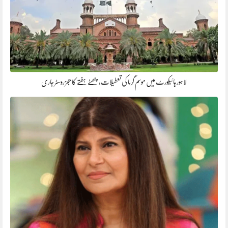
لاہور ہائیکورٹ میں موسم گرما کی تعطیلات، چھٹے ہفتے کا ججز روسٹر جاری