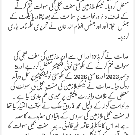
معطل کردیا۔ ٹیسکو ملازمین کی مفت بجلی کی سہولت ختم کرنے
کے خلاف دائر درخواست پر سماعت کے بعد پشاور ہائیکوٹ کے
جسٹس اعجاز انور اور جسٹس انعام اللہ خان نے تحریری حکم نامہ جاری
کردیا۔
عدالت نے گریڈ 17 اور اس سے اوپر ملازمین کی مفت بجلی کی
سہولت ختم کرنے کے حکومتی نوٹی فکیشنز معطل کردیے اور 5
دسمبر 2023 اور 6 مئی 2026 کے حکومتی نوٹیفکیشنز پر عمل درآمد
روک دیا۔عدالت نے ٹیسکو ملازمین کی مفت بجلی کی سہولت کی
معطلی کے خلاف دائر رٹ پٹیشن پر عبوری حکم جاری کیا ہے۔
درخواست گزار کے وکیل محمد فاروق ملک نے مؤقف اختیار کیا تھا
کہ مفت بجلی ملازمین کی سروس کے بنیادی معاہدے کا حصہ
ہے اور اس کا یکطرفہ خاتمہ غیر قانونی ہے۔ مفت بجلی سہولت کا