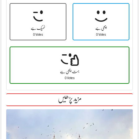
اچھی ہے
ٹھیک ہے
0 Votes
0 Votes
بہت اچھی ہے
0 Votes
مزید پڑھیں