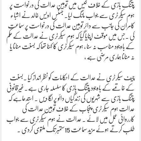
پتنگ بازی کے خلاف کیس میں توہین عدالت کی درخواست پر
ہوم سیکرٹری سے جواب مانگ لیا۔ جسٹس اویس خالد نے اشباء
کامران کی جانب سے دائر توہین عدالت کی درخواست پر سماعت
کی ۔جس میں موقف اپنایا گیا کہ ہوم سیکرٹری نے عدالت کے حکم
کے باوجود مناسب نہ سنا ، ہوم سیکرٹری کا کہنا تھا کہ بسنت منانا یا
نہ منانا ہماری مرضی ہے ،
چیف سیکرٹری نے عدالت کے احکامات کو نظر انداز کیا ۔بسنت
کے خاتمے کے باوجود پتنگ بازی کا سلسلہ جاری ہے۔غیرقانونی
پتنگ بازی سے شہریوں کی زندگیاں دائو پر لگا دیں ۔ استدعاہے کہ
عدالت ہوم سیکرٹری پنجاب کے خلاف توہین عدالت کی
کارروائی عمل میں لائے ۔ عدالت نے ہوم سیکرٹری سے جواب
طلب کرتے ہوئے مزید سماعت 15ستمبر تک ملتوی کردی ۔