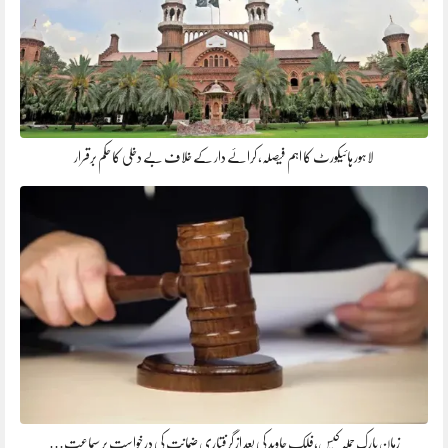
لاہور ہائیکورٹ کا اہم فیصلہ، کرائے دار کے خلاف بے دخلی کا حکم برقرار
زمان پارک حملہ کیس،فلک جاوید کی بعد از گرفتاری ضمانت کی درخواست پر سماعت…