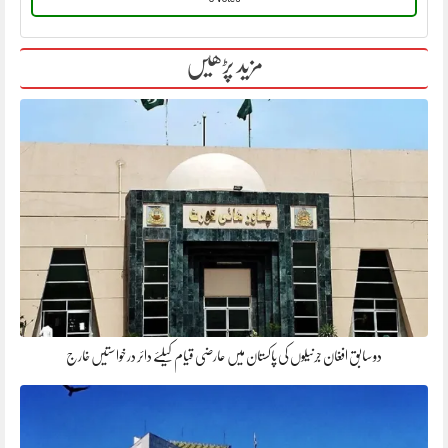
مزید پڑھیں
دو سابق افغان جرنیلوں کی پاکستان میں عارضی قیام کیلئے دائر درخواستیں خارج