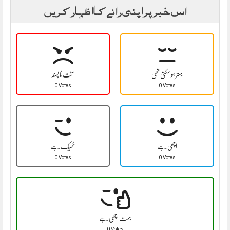
اس خبر پر اپنی رائے کا اظہار کریں
بہتر ہو سکتی تھی
سخت نا پسند
0 Votes
0 Votes
اچھی ہے
ٹھیک ہے
0 Votes
0 Votes
بہت اچھی ہے
0 Votes