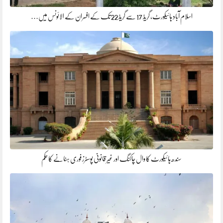
اسلام آباد ہائیکورٹ، گریڈ 17 سے گریڈ 22 تک کے افسران کے الائونس میں…
سندھ ہائیکورٹ کا وال چاکنگ اور غیر قانونی پوسٹرز فوری ہٹانے کا حکم