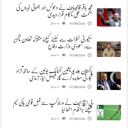
محمد باقر قالیباف نے دھونس اور جھوٹی خبروں کی
حکمت عملی ناکام قرار دیدی
مناظر
07/08/2026
14
سکیورٹی خطرات سے نمٹنے کیلئے مشترکہ تعاون ناگزیر
ہے: سعودی وزارت دفاع
مناظر
07/08/2026
13
پاکستان جلد یوریشین اکنامک یونین کے ساتھ آزاد
تجارتی معاہدہ کرے گا، فیصل نیاز ترمذی
مناظر
07/08/2026
13
پی ایچ ایف نے ورلڈ کپ سے قبل قومی ہاکی ٹیم
کیلئے بڑا قدم اٹھا لیا
مناظر
07/08/2026
14