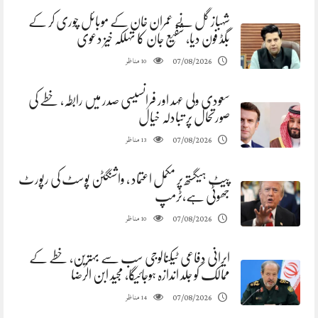
شہباز گل نے عمران خان کے موبائل چوری کر کے
بگڈ فون دیا، شفیع جان کا تہلکہ خیز دعوی
مناظر
07/08/2026
10
سعودی ولی عہد اور فرانسیسی صدر میں رابطہ، خطے کی
صورتحال پر تبادلہ خیال
مناظر
07/08/2026
13
پیٹ ہیگستھ پر مکمل اعتماد ، واشنگٹن پوسٹ کی رپورٹ
جھوٹی ہے،ٹرمپ
مناظر
07/08/2026
10
ایرانی دفاعی ٹیکنالوجی سب سے بہترین، خطے کے
ممالک کو جلد اندازہ ہوجائیگا، مجید ابن الرضا
مناظر
07/08/2026
14