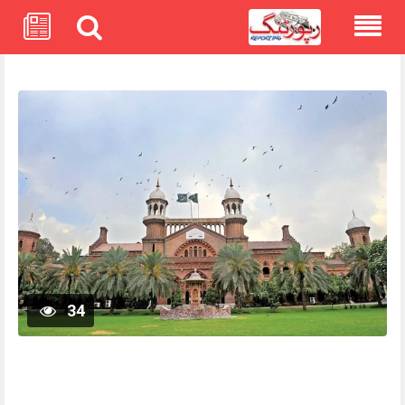
Skip
to
content
34