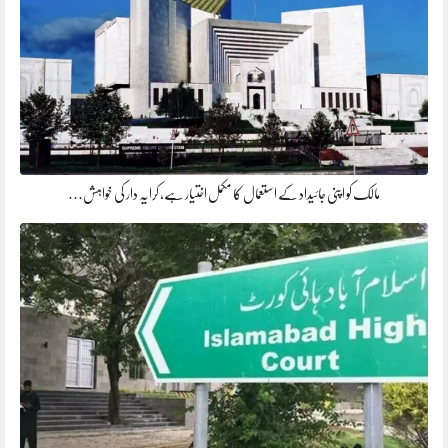
مالک کو اپنی جائیداد کے استعمال کا مکمل اختیار ہے، کرایہ دار کی خواہش…