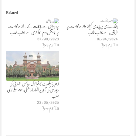
Related
پتنگ بازی پر پابندی کیلئے دائر درخواست پر
پرویز الٰہی سے ملاقات کے لئے درخواست
فریقین سے جواب طلب
پر ایڈیشنل ہوم سیکرٹری سے جواب طلب
07/08/2023
16/04/2024
In "جرم وسزا"
In "جرم وسزا"
لاہور ہائیکورٹ کا فرانزک سائنس اتھارٹی کی
رپورٹس کی تاخیر پر اظہار ناراضگی، ہوم سیکرٹری
طلب
23/05/2025
In "جرم وسزا"