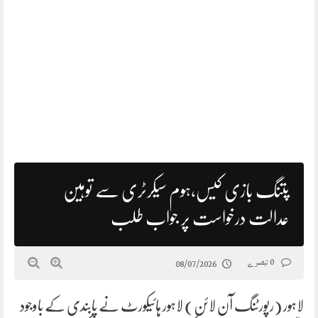
پتنگ بازی کیس،ہوم سیکرٹری سے توہین
عدالت درخواست پر جواب طلب
0 تبصرے
08/07/2026
لاہور (رپورٹنگ آن لائن) لاہور ہائیکورٹ نے پابندی کے باوجود