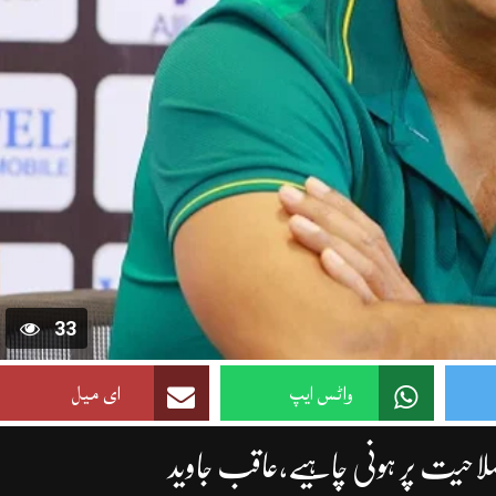
33
واٹس ایپ
ای میل