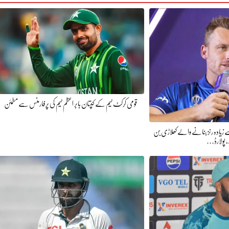
قومی کرکٹ ٹیم کے کپتان بابر اعظم ٹیم کی پرفارمنس سے مطمئن
ب سے زیادہ رنز بنانے والے کھلاڑی بن
 پولارڈ…