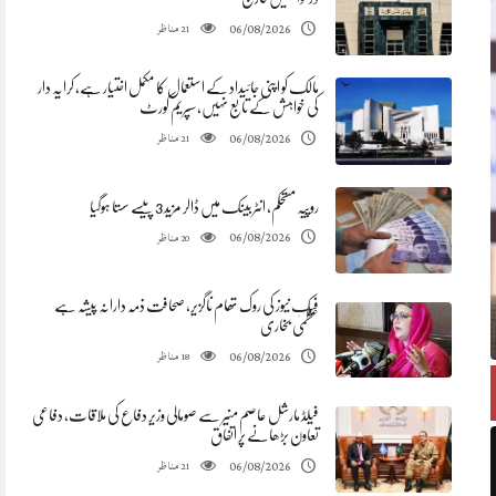
مناظر
06/08/2026
21
مالک کو اپنی جائیداد کے استعمال کا مکمل اختیار ہے، کرایہ دار
کی خواہش کے تابع نہیں، سپریم کورٹ
مناظر
06/08/2026
21
روپیہ مستحکم، انٹربینک میں ڈالر مزید 3 پیسے سستا ہوگیا
مناظر
06/08/2026
20
فیک نیوز کی روک تھام ناگزیر، صحافت ذمہ دارانہ پیشہ ہے
عظمیٰ بخاری
مناظر
06/08/2026
18
فیلڈ مارشل عاصم منیر سے صومالی وزیر دفاع کی ملاقات، دفاعی
تعاون بڑھانے پر اتفاق
مناظر
06/08/2026
21