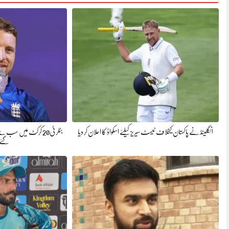
انگلینڈ نے پاکستان کیخلاف ٹیسٹ سیریز کیلئے اسکواڈ کا اعلان کر دیا
بٹلر ٹی20 کرکٹ میں س
گئے،