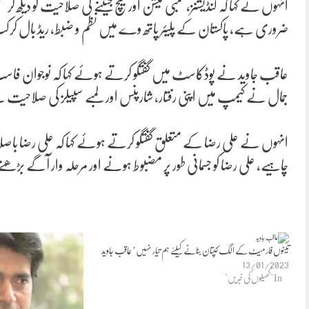
انہوں نے کہا کہ کنڈیشنز، کمبی نیشن اور میچ جیتنے کی صلاحیت کو دیکھ کر 
ضروری ہے، پاکستان کے پلیئر پاتھ وے میں نظم و ضبط، ریڈ بال کرکٹ
عاقب جاوید نے پوڈکاسٹ میں گفتگو کرتے ہوئے کہا کہ نوجوان فا
جمال نے کیمپ میں اپنی رفتار، شارپنس اور لمبے سپیلز کی صلاحیت سے
انہوں نے علی رضا کے متعلق گفتگو کرتے ہوئے کہا کہ علی رضا باصلا
چاہیے، علی رضا کو جسمانی طور پر مضبوط ہونے اور مرحلہ وار آگے بڑھ
تینوں فارمیٹ کے الگ کپتان بنانے کیلئے ہم تیار نہیں’ عاقب جاوید
13/01/2023
In "کھیلوں کی خبریں"