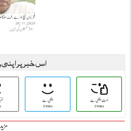
فخر زمان میچ ونر ہے، فٹ ہوگا ت
20/11/2024
In "کھیلوں کی خبریں"
اس خبر پر اپنی ر
بہت اچھی ہے
اچھی ہے
ٹھ
s
0 Votes
0 Votes
مزید