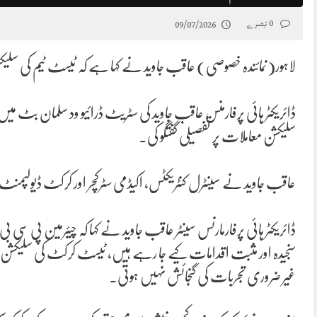
0 تبصرے
09/07/2026
لاہور(نمائندہ خصوصی) عاقب جاوید نے کہا ہے کہ ٹیسٹ ٹیم کی سلیکشن صرف 20 وکٹیں لینے کی صلاحیت 
ڈائریکٹر ہائی پرفارمنس عاقب جاوید کی سٹریٹ ڈرائیو ود سلمان بٹ می
سلیکشن معاملات پر تفصیلی گفتگو کی۔
عاقب جاوید نے سینٹرل کنٹریکٹس، اکیڈمی سٹرکچر اور کرکٹ ڈیولپمنٹ پر
ڈائریکٹر ہائی پرفارمارنس سینٹر عاقب جاوید نے کہا کہ چیئرمین پی
غیر ضروری تجربات کی گنجائش نہیں ہوتی۔