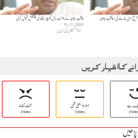
و ترجیح دی جائے گی، عاقب جاوید
عاقب جاوید نے وائٹ بال کوچ بننے کی پیشکش قبول کرلی
19/11/2024
In "کھیلوں کی خبریں"
ائے کا اظہار کریں
یک ہے
بہتر ہو سکتی تھی
سخت نا پسند
0 Votes
0 Votes
0 Vote
 پڑھیں