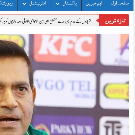
صفحہ اول
اہم خبریں
پاکستان
انٹرنیشنل
رپورٹنگ
تازہ ترین
وہری ہتھیاروں کے عدم پھیلاؤ سے متعلق اپنی بین الاقوامی قانونی ذمہ داریوں کو پورا کرنا چاہیے، چینی وزارت خارجہ