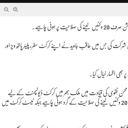
پر ہونی چاہیے۔
ں شرکت کی جس میں عاقب جاوید نے اپنے کرکٹ سفر، پلیئر پاتھ ویز اور
 بھی اظہار خیال کیا۔
 سی بی محسن نقوی کی قیادت میں ملک بھر میں کرکٹ ڈیولپمنٹ کے لیے
سنجیدہ اور مثبت اقدامات کیے جا رہے ہیں، ٹیسٹ کرکٹ کی سلیکشن 20 وکٹیں لینے کی صلاحیت کے گرد ہونی چاہیے جبکہ ٹیسٹ کرکٹ میں