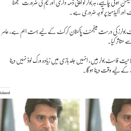
سلیکشن ہونی چاہیے، ہر بولر کو اپنی ذمہ داری اور ٹیم کی ضرورت سمجھنا
 اور اکیڈمیز پر توجہ ضروری ہے۔
سٹ بولرز کی درست مینجمنٹ پاکستان کرکٹ کے لیے بہت اہم ہے، عامر
 متاثر کیا۔
حیت فاسٹ بولر ہیں، انہیں جلد بازی میں زیادہ ورک لوڈ نہیں دینا
نے کے لیے وقت دینا ہوگا۔
Related