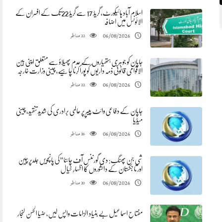
اسلام آباد ہائیکورٹ، گریڈ 17 سے گریڈ 22 تک کے افسران کے
الائونس میں اضافہ
مناظر
06/08/2026
22
جاپان کو جوہری ہتھیاروں کے عدم پھیلاؤ سے متعلق اپنی بین
الاقوامی قانونی ذمہ داریوں کو پورا کرنا چاہیے، چینی وزارت خارجہ
مناظر
06/08/2026
22
جاپان کے دفاعی وائٹ پیپر پر عالمی برادری کی شدید تنقید، چینی
میڈیا
مناظر
06/08/2026
26
شی جن پھنگ: دی گورننس آف چائنا”کی پانچویں جلدپر چین
اور تاجکستان کے دانشوروں کا اظہارِ خیال
مناظر
06/08/2026
20
مفتاح اسماعیل بے بنیاد الزامات واپس لیں، ضیا الحسن لنجار