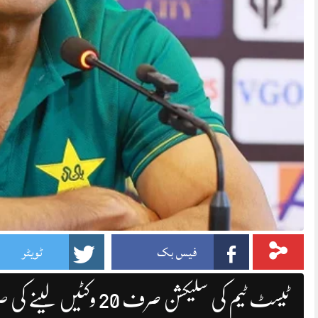
فیس بک
ٹویٹر
ٹیسٹ ٹیم کی سلیکشن صرف 20 وکٹیں لینے کی صلاحیت پر ہونی چاہیے،عاقب جاوید