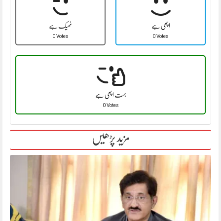
اچھی ہے
ٹھیک ہے
0 Votes
0 Votes
بہت اچھی ہے
0 Votes
مزید پڑھیں