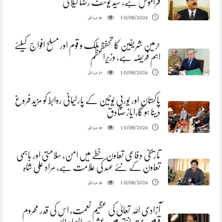
فراموش ہے، سید یوسف رضا گیلانی
مناظر
10/08/2026
20
حرمین شریفین کا تحفظ ملک و قوم اور مسلح افواج کیلئے
اہم فریضہ ہے، وزیراعظم
مناظر
10/08/2026
17
پاکستان اور یورپی یونین کے پارلیمانی روابط کو مزید فروغ
دینا ہو گا،ایاز صادق
مناظر
10/08/2026
18
تاریخی دفاعی تعاون خطے میں امن، سلامتی اور باہمی
تعاون کے نئے عہد کی علامت ہے، مراد علی شاہ
مناظر
10/08/2026
18
آزادی اللہ تعالیٰ کی عظیم نعمت، اس کی قدر محروم