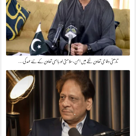
تاریخی دفاعی تعاون خطے میں امن، سلامتی اور باہمی تعاون کے نئے عہد کی…