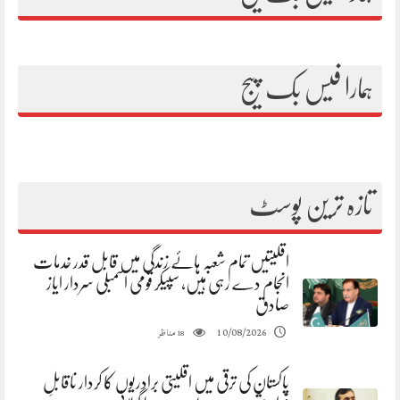
ہمارا فیس بک پیج
تازہ ترین پوسٹ
اقلیتیں تمام شعبہ ہائے زندگی میں قابل قدر خدمات
انجام دے رہی ہیں، سپیکر قومی اسمبلی سردار ایاز
صادق
مناظر
10/08/2026
18
پاکستان کی ترقی میں اقلیتی برادریوں کا کردار ناقابلِ