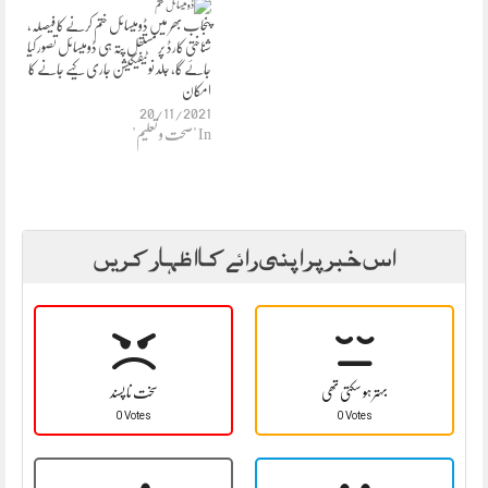
پنجاب بھر میں ڈومیسائل ختم کرنے کا فیصلہ،
شناختی کارڈ پر مستقل پتہ ہی ڈومیسائل تصور کیا
جائے گا، جلد نوٹیفیکیشن جاری کیے جانے کا
امکان
20/11/2021
In "صحت و تعلیم"
اس خبر پر اپنی رائے کا اظہار کریں
بہتر ہو سکتی تھی
سخت نا پسند
0 Votes
0 Votes