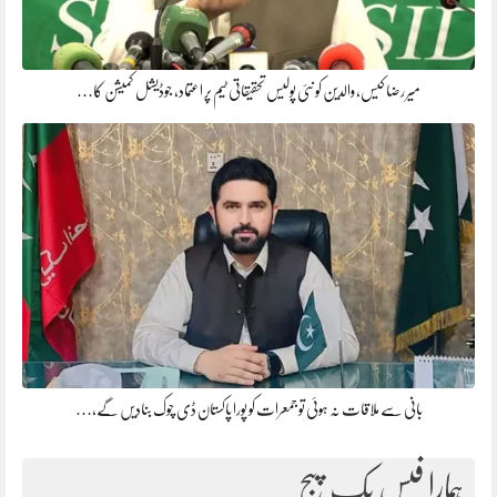
میر رضا کیس، والدین کو نئی پولیس تحقیقاتی ٹیم پر اعتماد، جوڈیشل کمیشن کا…
بانی سے ملاقات نہ ہوئی تو جمعرات کو پورا پاکستان ڈی چوک بنادیں گے،…
ہمارا فیس بک پیج