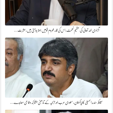
آزادی اللہ تعالیٰ کی عظیم نعمت، اس کی قدر محروم قومیں بہتر جانتی ہیں،عشرت…
سپیکر سندھ اسمبلی کا پاکستان، سعودی عرب اور ترکیہ کے تاریخی مشترکہ دفاعی معاہدے…