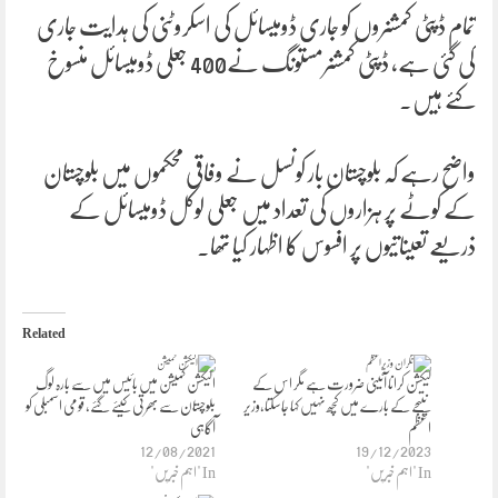
تمام ڈپٹی کمشنروں کو جاری ڈومیسائل کی اسکروٹنی کی ہدایت جاری
کی گئی ہے، ڈپٹی کمشنرمستونگ نے400 جعلی ڈومیسائل منسوخ
کئے ہیں۔
واضح رہے کہ بلوچستان بار کونسل نے وفاقی محکموں میں بلوچستان
کے کوٹے پر ہزاروں کی تعداد میں جعلی لوکل ڈومیسائل کے
ذریعے تعیناتیوں پر افسوس کا اظہار کیا تھا۔
Related
لیکشن کرانا آئینی ضرورت ہے مگر اس کے
الیکشن کمیشن میں بائیس میں سے بارہ لوگ
نتیجے کے بارے میں کچھ نہیں کہا جاسکتا،وزیر
بلوچستان سے بھرتی کیئے گئے، قومی اسمبلی کو
اعظم
آگاہی
12/08/2021
19/12/2023
In "اہم خبریں"
In "اہم خبریں"