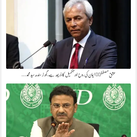
عشقِ مصطفیۖ ایمان کی روح اور تکمیل کا ذریعہ ہے، گورنر سندھ سید محمد…