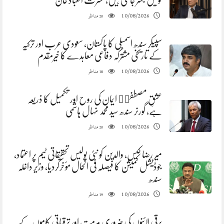
قومیں بہتر جانتی ہیں،عشرت العباد خان
مناظر
10/08/2026
20
سپیکر سندھ اسمبلی کا پاکستان، سعودی عرب اور ترکیہ
کے تاریخی مشترکہ دفاعی معاہدے کا خیرمقدم
مناظر
10/08/2026
18
عشقِ مصطفیۖ ایمان کی روح اور تکمیل کا ذریعہ
ہے، گورنر سندھ سید محمد نہال ہاشمی
مناظر
10/08/2026
20
میر رضا کیس، والدین کو نئی پولیس تحقیقاتی ٹیم پر اعتماد،
جوڈیشل کمیشن کا فیصلہ فی الحال مؤخرکردیا، وزیر داخلہ
سندھ
مناظر
10/08/2026
19
برقی لائنوں کی ضروری مرمت اور ترقیاتی کاموں کے