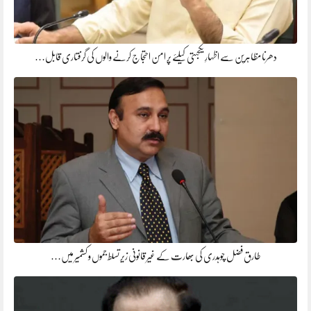
دھرنا مظاہرین سے اظہارِ یکجہتی کیلئے پر امن احتجاج کرنے والوں کی گرفتاری قابل…
طارق فضل چوہدری کی بھارت کے غیر قانونی زیر تسلط جموں و کشمیر میں…