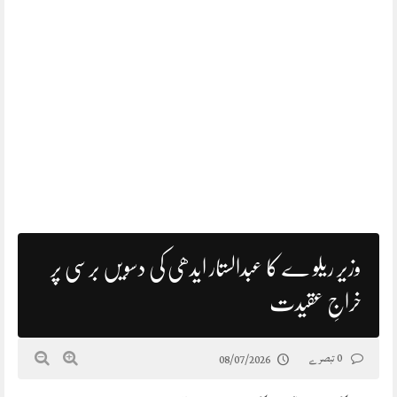
وزیر ریلو ے کا عبدالستار ایدھی کی دسویں برسی پر
خراجِ عقیدت
0 تبصرے
08/07/2026