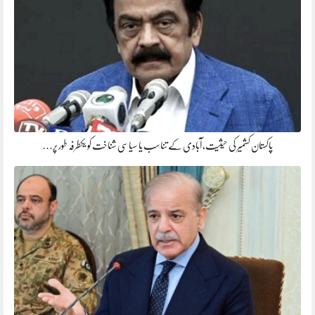
پاکستان کشمیر کی حیثیت، آبادی کے تناسب یا سیاسی شناخت کو یکطرفہ طور پر…