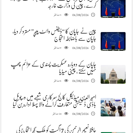
کرے ، چین کی وزارتِ خارجہ
مناظر
06/08/2026
5
چین نے جاپان کا “ڈیفنس وائٹ پیپر” مسترد کر دیا،
جاپان سے باضابطہ احتجاج
مناظر
06/08/2026
9
جاپان کے دوبارہ عسکریت پسندی کے عزائم چھپ
نہیں سکتے ، چینی میڈیا
مناظر
06/08/2026
6
​امیر الدین میڈیکل کالج سرکاری شعبے میں ورچوئل
باڈی ڈ سیکشن متعارف کرانے والا پہلا ادارہ بن گیا
مناظر
06/08/2026
24
حافظ نعیم الرحمن کی 7 اگست کو ملک گیر احتجاج کی