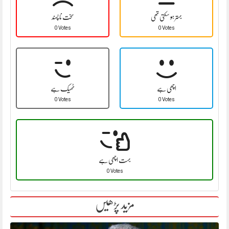
بہتر ہو سکتی تھی
سخت نا پسند
0 Votes
0 Votes
اچھی ہے
ٹھیک ہے
0 Votes
0 Votes
بہت اچھی ہے
0 Votes
مزید پڑھیں