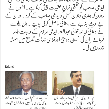
ایدھی صاحب کو حقیقی خراجِ عقیدت پیش کرنا ہے۔ انہوں نے
زور دیا کہ ہماری نوجوان نسل کو ایدھی صاحب کے کردار اور ان کے
بے لوث جذبے سے رہنمائی حاصل کرنی چاہیے۔ وزیر ریلوے
نے دعا کی کہ اللہ تعالیٰ عبدالستار ایدھی مرحوم کے درجات بلند
فرمائے، ان کی انسان دوستی اور فلاحی خدمات تاریخ میں ہمیشہ
زندہ رہیں گی۔
Related
عبدالستار ایدھی نے نسل، مذہب او ر سماجی
گورنر سندھ کا عظیم انسان دوست رہنما عبد الستار
حیثیت سے بالاتر ہو کر انسانیت کی خدمت
ایدھی کی برسی پر انہیں شاندار خراج عقیدت
کی، یوسف رضا گیلانی
08/07/2026