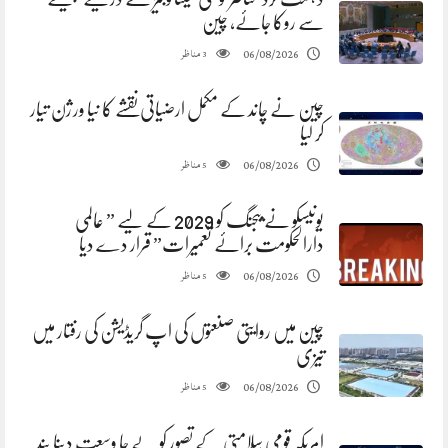
سے روکا جائے، چین
مناظر
06/08/2026
3
چین نے چاند کے مکمل ارضیاتی نقشے کا نیا ورژن تیار
کر لیا
مناظر
06/08/2026
5
یونیسکو نے بیجنگ کو 2029 کے لیے ” عالمی
دارالحکومت برائے تعمیرات” قرار دے دیا
مناظر
06/08/2026
5
چین میں روایتی صنعتوں کی اپ گریڈیشن کی رفتار میں
تیزی
مناظر
06/08/2026
5
امریکہ قومی سلامتی کے تصور کو بے جا وسعت دینا بند