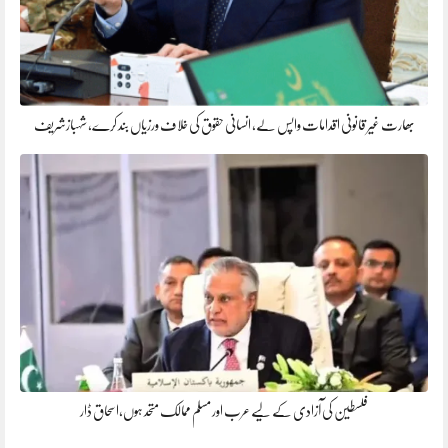
بھارت غیر قانونی اقدامات واپس لے، انسانی حقوق کی خلاف ورزیاں بند کرے، شہبازشریف
فلسطین کی آزادی کے لیے عرب اور مسلم ممالک متحد ہوں،اسحاق ڈار