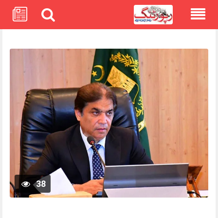
Skip
to
content
38