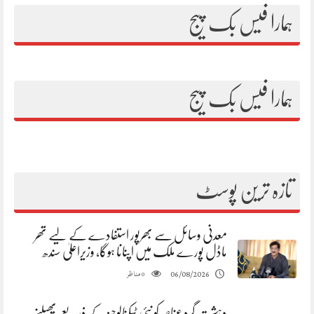
ہمارا فیس بک پیج
ہمارا فیس بک پیج
تازہ ترین پوسٹ
معدنی وسائل سے بھرپور استفادے کے لیے تھر
ماڈل پورے ملک میں اپنانا ہوگا، وزیراعلیٰ سندھ
مناظر
06/08/2026
0
دہشت گرد عناصر کو نئی ٹیکنالوجیز کے ذریعے پھیلنے