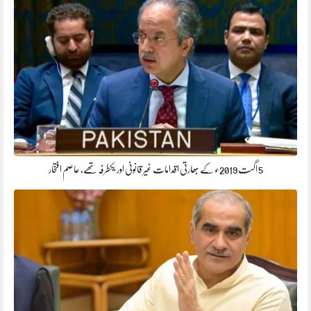
5 اگست 2019ء کے بھارتی اقدامات غیر قانونی اور یکطرفہ تھے، عاصم افتخار