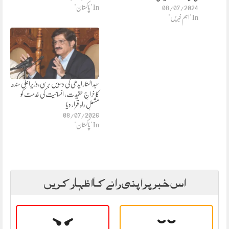
08/07/2024
In "پاکستان"
In "اہم خبریں"
عبدالستار ایدھی کی دسویں برسی،وزیراعلیٰ سندھ
کا خراجِ عقیدت، انسانیت کی خدمت کو
مشعلِ راہ قرار دیا
08/07/2026
In "پاکستان"
اس خبر پر اپنی رائے کا اظہار کریں