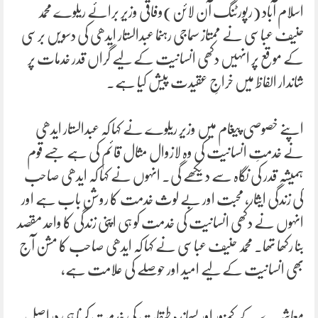
اسلام آباد (رپورٹنگ آن لائن)وفاقی وزیر برائے ریلوے محمد
حنیف عباسی نے ممتاز سماجی رہنما عبدالستار ایدھی کی دسویں برسی
کے موقع پر انہیں دکھی انسانیت کے لیے گراں قدر خدمات پر
شاندار الفاظ میں خراجِ عقیدت پیش کیا ہے۔
اپنے خصوصی پیغام میں وزیر ریلوے نے کہا کہ عبدالستار ایدھی
نے خدمتِ انسانیت کی وہ لازوال مثال قائم کی ہے جسے قوم
ہمیشہ قدر کی نگاہ سے دیکھے گی۔ انہوں نے کہا کہ ایدھی صاحب
کی زندگی ایثار، محبت اور بے لوث خدمت کا روشن باب ہے اور
انہوں نے دکھی انسانیت کی خدمت کو ہی اپنی زندگی کا واحد مقصد
بنا رکھا تھا۔ محمد حنیف عباسی نے کہا کہ ایدھی صاحب کا مشن آج
بھی انسانیت کے لیے امید اور حوصلے کی علامت ہے،
معاشرے کے کمزور اور پسماندہ طبقات کی خدمت کرنا ہی دراصل