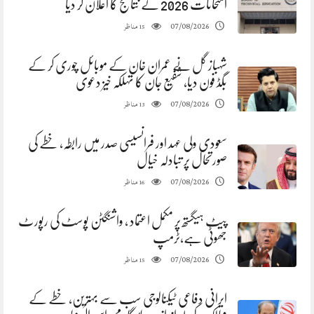
امتحانات 2026 کے نتائج کا اعلان کر دیا
مناظر
07/08/2026
15
شہباز گل نے عمران خان کے موبائل چوری کر کے
بگڈ فون دیا، شفیع جان کا تہلکہ خیز دعوی
مناظر
07/08/2026
13
سعودی ولی عہد اور فرانسیسی صدر میں رابطہ، خطے کی
صورتحال پر تبادلہ خیال
مناظر
07/08/2026
16
پیٹ ہیگستھ پر مکمل اعتماد ، واشنگٹن پوسٹ کی رپورٹ
جھوٹی ہے،ٹرمپ
مناظر
07/08/2026
15
ایرانی دفاعی ٹیکنالوجی سب سے بہترین، خطے کے