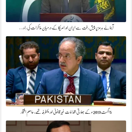
آبنائے ہرمز پر پیش رفت سے ایران اور امریکا کے درمیان مذاکرات کی راہ…
5 اگست 2019ء کے بھارتی اقدامات غیر قانونی اور یکطرفہ تھے، عاصم افتخار