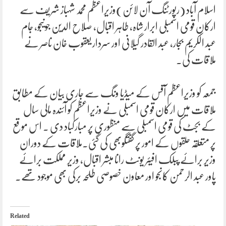
اسلام آباد (رپورٹنگ آن لائن)وزیراعظم محمد شہباز شریف سے
ارکان قومی اسمبلی ابرار شاہ، طاہر اقبال، صلاح الدین جونیجو، جام
عبد الکریم بجار، عبد القادر گیلانی اور سردار یعقوب خان ناصر نے
ملاقات کی۔
جمعہ کو وزیراعظم آفس کے میڈیا ونگ سے جاری بیان کے مطابق
ملاقات میں ارکان قومی اسمبلی نے وزیراعظم کو آئندہ مالی سال
کے بجٹ کی قومی اسمبلی سے منظوری پر مبارکباد دی ۔ اس موقع
پر متعلقہ حلقوں کے امور پر گفتگوبھی کی گئی۔ملاقات کے دوران
وزیر برائے پبلک افیئر یونٹ رانا مبشر اقبال، وزیر مملکت برائے
پاور عبد الرحمن کانجو اور معاون خصوصی طلحہ برکی بھی موجود تھے۔
Related