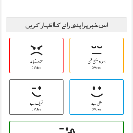
اس خبر پر اپنی رائے کا اظہار کریں
بہتر ہو سکتی تھی
سخت نا پسند
0 Votes
0 Votes
اچھی ہے
ٹھیک ہے
0 Votes
0 Votes