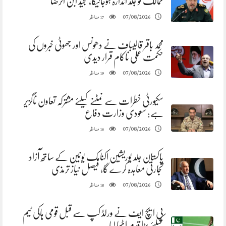
ممالک کو جلد اندازہ ہوجائیگا، مجید ابن الرضا
مناظر
07/08/2026
17
محمد باقر قالیباف نے دھونس اور جھوٹی خبروں کی
حکمت عملی ناکام قرار دیدی
مناظر
07/08/2026
19
سکیورٹی خطرات سے نمٹنے کیلئے مشترکہ تعاون ناگزیر
ہے: سعودی وزارت دفاع
مناظر
07/08/2026
16
پاکستان جلد یوریشین اکنامک یونین کے ساتھ آزاد
تجارتی معاہدہ کرے گا، فیصل نیاز ترمذی
مناظر
07/08/2026
18
پی ایچ ایف نے ورلڈ کپ سے قبل قومی ہاکی ٹیم
کیلئے بڑا قدم اٹھا لیا