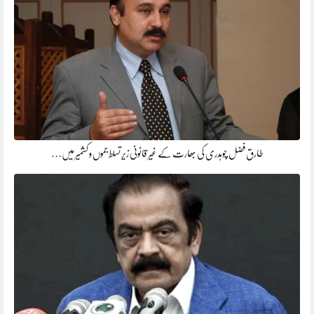
طارق فضل چوہدری کی بھارت کے غیر قانونی زیر تسلط جموں و کشمیر میں…