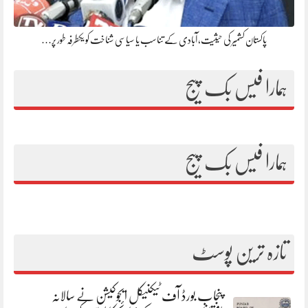
پاکستان کشمیر کی حیثیت، آبادی کے تناسب یا سیاسی شناخت کو یکطرفہ طور پر…
ہمارا فیس بک پیج
ہمارا فیس بک پیج
تازہ ترین پوسٹ
پنجاب بورڈ آف ٹیکنیکل ایجوکیشن نے سالانہ