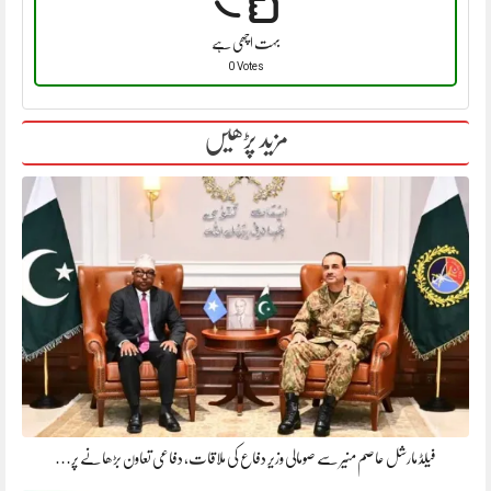
بہت اچھی ہے
0 Votes
مزید پڑھیں
فیلڈ مارشل عاصم منیر سے صومالی وزیر دفاع کی ملاقات، دفاعی تعاون بڑھانے پر…