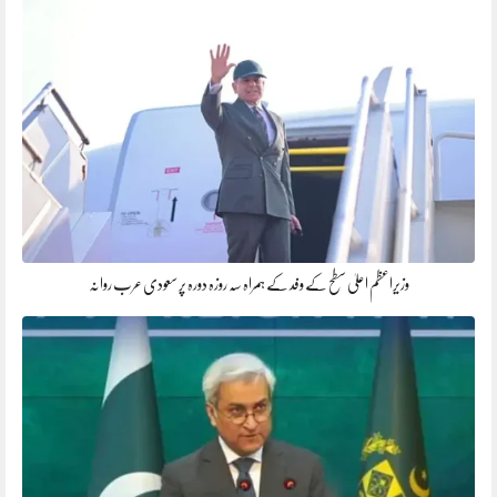
وزیراعظم اعلیٰ سطح کے وفد کے ہمراہ سہ روزہ دورہ پر سعودی عرب روانہ