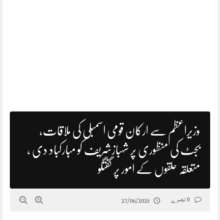
وزیراعظم سے ارکان قومی اسمبلی کی ملاقات،
بجٹ کی منظوری پر شہبازشریف کو مبارکباد دی ،
متعلقہ حلقوں کے امور پر گفتگو
0 تبصرے
27/06/2025