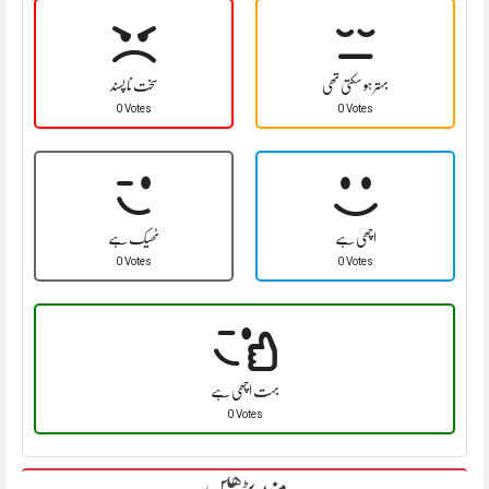
بہتر ہو سکتی تھی
سخت نا پسند
0 Votes
0 Votes
اچھی ہے
ٹھیک ہے
0 Votes
0 Votes
بہت اچھی ہے
0 Votes
مزید پڑھیں