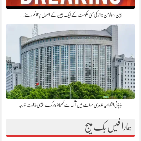
چین، سولومن جزائر کی نئی حکومت کے ایک چین کے اصول پر قائم رہنے…
جاپانی انتظامیہ جوہری معاملے میں آگ سے کھیلنا بند کرے، چینی وزارتِ خارجہ
ہمارا فیس بک پیج