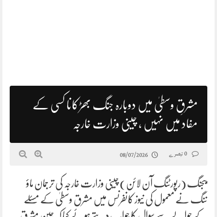
مشرقِ وسطیٰ میں دوبارہ جنگ بھڑکانا کسی کے
مفاد میں نہیں ، چینی وزارت خارجہ
0 تبصرے
08/07/2026
بیجنگ (رپورٹنگ آن لائن) چینی وزارت خارجہ کی ترجمان ماؤ
ننگ نے معمول کی نیوز کانفرنس میں مشرق وسطیٰ کے مسئلے
کے حوالے سے سوال کا جواب دیتے ہوئے کہا کہ چین مشرقِ