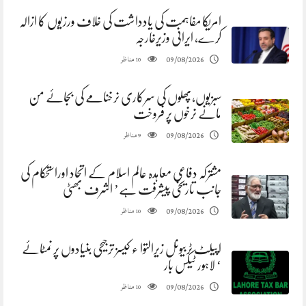
امریکا مفاہمت کی یادداشت کی خلاف ورزیوں کا ازالہ
کرے، ایرانی وزیرخارجہ
مناظر
09/08/2026
10
سبزیوں،پھلوں کی سرکاری نرخنامے کی بجائے من
مانے نرخوں پر فروخت
مناظر
09/08/2026
9
مشترکہ دفاعی معاہدہ عالم اسلام کے اتحاد اوراستحکام کی
جانب تاریخی پیشرفت ہے’ اشرف بھٹی
مناظر
09/08/2026
10
اپیلٹ ٹربیونل زیرالتوا ء کیسز ترجیحی بنیادوں پر نمٹائے
‘ لاہور ٹیکس بار
مناظر
09/08/2026
10