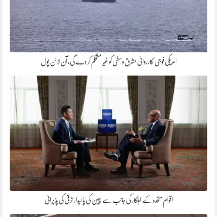
امریکی فوجی کارروائی مشرق وسطیٰ کو غیر مستحکم کر دے گی، آن لائن پول
اقوام متحدہ کے اہلکار کی جانب سے چین کی پائیدار ترقی کی پذیرائی