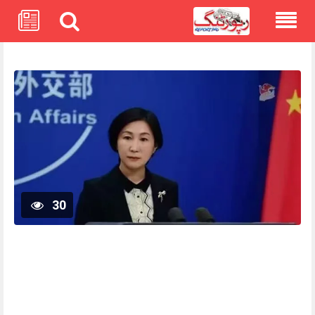
Skip
to
content
30