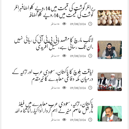
برائلر گوشت کی قیمت میں14روپے کلو اضافہبرائلر
گوشت کی قیمت میں14روپے کلو اضافہ
مناظر
09/08/2026
16
لانگ مارچ کا مقصد بانی پی ٹی آئی کی رہائی نہیں
،ان تک رسائی ہے،سہیل آفریدی
مناظر
09/08/2026
17
لیاقت بلوچ کا پاکستان، سعودی عرب اور ترکیہ کے
درمیان مکہ دفاعی معاہدے کا خیرمقدم
مناظر
09/08/2026
24
پاکستان، ترکیہ، سعودی عرب معاہدے میں فیلڈ
مارشل عاصم منیر نے اہم کردار ادا کیا،رانا ثناء اللہ
مناظر
09/08/2026
24