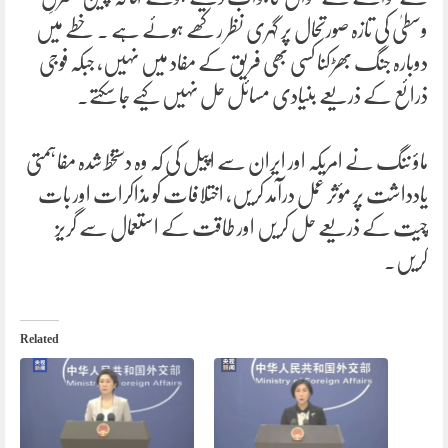
وسطیٰ کی تازہ صورتحال پر گہری نظر رکھے ہوئے ہے ۔ خطے میں
دوبارہ جنگ بھڑکنا کسی بھی فریق کے مفاد میں نہیں، جبکہ فوجی
ذرائع کے ذریعے بنیادی مسائل حل نہیں کیے جا سکتے۔
ماؤ ننگ نے امریکہ اور ایران سے اپیل کی کہ وہ دستخط شدہ مفاہمتی
یادداشت پر مؤثر عمل درآمد کریں، اختلافات کو مذاکرات اور بات
چیت کے ذریعے حل کریں اور طاقت کے استعمال سے گریز
کریں۔
Related