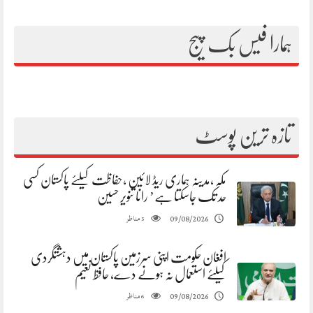
ہمارا فیس بک پیج
تازہ ترین پوسٹ
مکہ ،مدینہ ہماری ریڈ لائین ،حفاظت کیلئے پاکستان کسی
حد تک جاسکتا ہے’ رانا تنویر حسین
مناظر
09/08/2026
5
افغان حکومت اپنی سرزمین پاکستان میں دہشتگردی
کیلئے استعمال نہ ہونے دے، حافظ نعیم
مناظر
09/08/2026
6