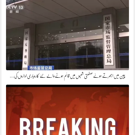
چین میں ابھرتے ہوئے صنعتی شعبوں میں قائم ہونے والے نئے کاروباری اداروں کی…