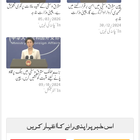
چین مشرق وسطیٰ میں امن برقرار رکھنے میں
مشرق وسطیٰ کے کشیدہ حالات پر گہری تشویش
تعمیری کردار ادا کرتا رہے گا ، چینی وزارت
ہے ، چینی وزارت خارجہ
خارجہ
05/03/2026
30/12/2024
In "چائنہ کی خبریں"
In "چائنہ کی خبریں"
بڑے ممالک مشرق وسطی میں جنگ پر قابو
پانے کیلئے مثبت کوششیں کریں، چین
09/10/2024
In "انٹرنیشنل"
اس خبر پر اپنی رائے کا اظہار کریں