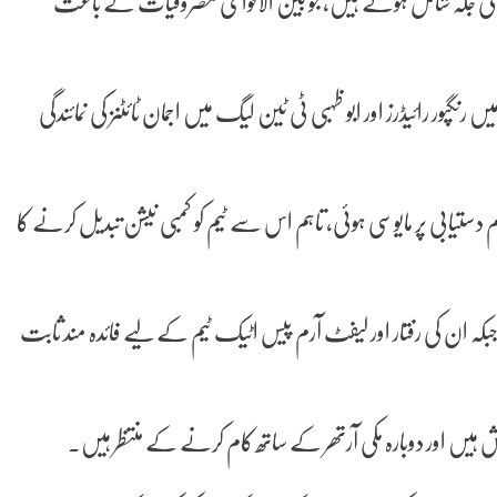
قیم کی جگہ شامل ہوئے ہیں، جو بین الاقوامی مصروفیات کے باعث
گپور رائیڈرز اور ابو ظہبی ٹی ٹین لیگ میں اجمان ٹائٹنز کی نمائندگی
 دستیابی پر مایوسی ہوئی، تاہم اس سے ٹیم کو کمبی نیشن تبدیل کرنے کا
بکہ ان کی رفتار اور لیفٹ آرم پیس اٹیک ٹیم کے لیے فائدہ مند ثابت
جوش ہیں اور دوبارہ مکی آرتھر کے ساتھ کام کرنے کے منتظر ہیں۔