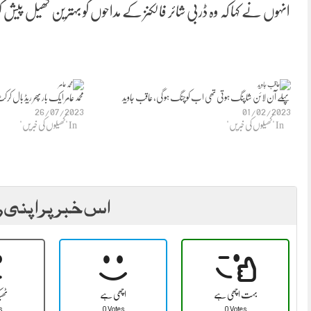
انہوں نے کہا کہ وہ ڈربی شائر فالکنز کے مداحوں کو بہترین کھیل پی
پہلے آن لائن شاپنگ ہوتی تھی اب کوچنگ ہو گی، عاقب جاوید
محمد عامر ایک بار پھر ریڈ بال ک
26/07/2023
01/02/2023
In "کھیلوں کی خبریں"
In "کھیلوں کی خبریں"
اس خبر پر اپنی ر
بہت اچھی ہے
اچھی ہے
ٹھ
s
0 Votes
0 Votes