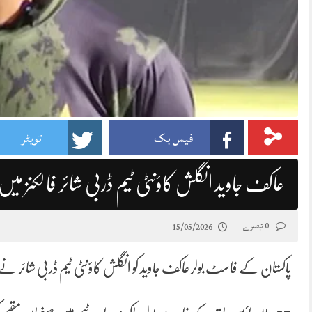
فیس بک
ٹویٹر
عاکف جاوید انگلش کاؤنٹی ٹیم ڈربی شائر فالکنز می
0 تبصرے
15/05/2026
پاکستان کے فاسٹ بولرعاکف جاوید کو انگلش کاؤنٹی ٹیم ڈربی شائر نے