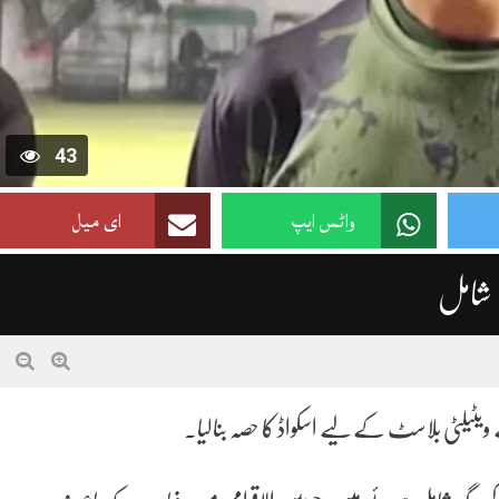
43
واٹس ایپ
ای میل
ں شامل
 ویٹیلٹی بلاسٹ کے لیے اسکواڈ کا حصہ بنالیا۔