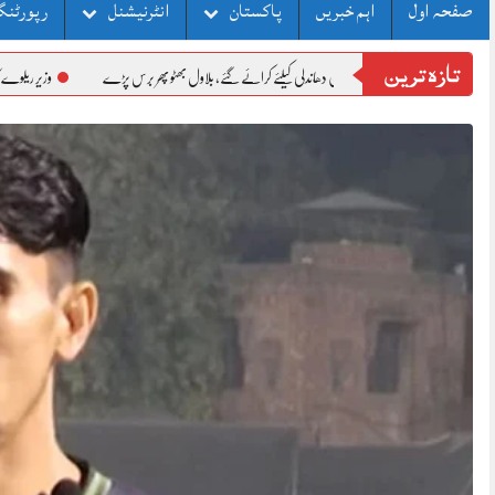
صفحہ اول
اہم خبریں
پاکستان
انٹرنیشنل
رپورٹنگ
تازہ ترین
میر میں مرحلہ وار الیکشن دھاندلی کیلئے کرائے گئے، بلاول بھٹو پھر برس پڑے
وزیر ریلوے کا خیبرپختونخوا میں 10 خوارج کو ہلاک کرنے پر سکیورٹی فورسز کو خراجِ تحسین