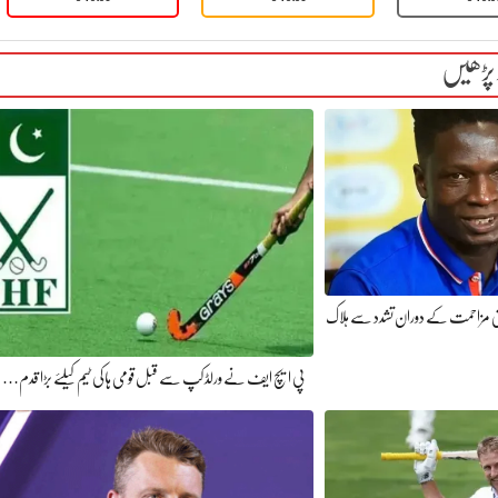
 پڑھیں
یتی مزاحمت کے دوران تشدد سے ہلاک
پی ایچ ایف نے ورلڈ کپ سے قبل قومی ہاکی ٹیم کیلئے بڑا قدم…