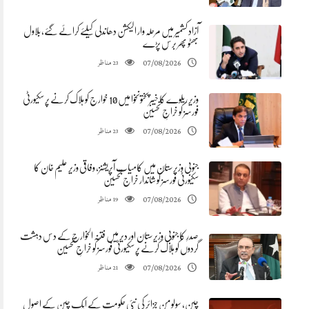
آزاد کشمیر میں مرحلہ وار الیکشن دھاندلی کیلئے کرائے گئے، بلاول
بھٹو پھر برس پڑے
مناظر
07/08/2026
23
وزیر ریلوے کا خیبرپختونخوا میں 10 خوارج کو ہلاک کرنے پر سکیورٹی
فورسز کو خراجِ تحسین
مناظر
07/08/2026
23
جنوبی وزیرستان میں کامیاب آپریشنز، وفاقی وزیر علیم خان کا
سکیورٹی فورسز کو شاندار خراج تحسین
مناظر
07/08/2026
19
صدرِ کا جنوبی وزیرستان اور دیر میں فتنہ الخوارج کے دس دہشت
گردوں کو ہلاک کرنے پر سکیورٹی فورسز کو خراجِ تحسین
مناظر
07/08/2026
21
چین، سولومن جزائر کی نئی حکومت کے ایک چین کے اصول