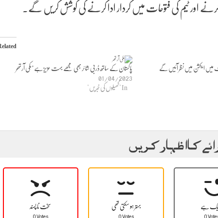
ش کرنے اور ٹیم کی فتوحات میں کردار ادا کرنے کی کوشش کریں گے۔
Related
رکٹ میں ایکشن میں نظر آئیں گے
پاکستان کے ساتھ ڈربی شائر بھی مجھے بہت عزیز ہے’مکی آرتھر
01/04/2023
In "کھیلوں کی خبریں"
ائے کا اظہار کریں
یک ہے
بہتر ہو سکتی تھی
سخت نا پسند
0 Votes
0 Votes
0 Vote