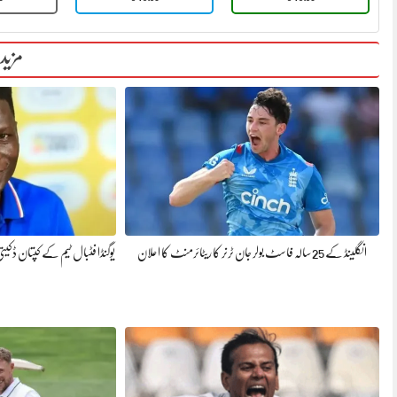
مزید
انگلینڈ کے 25 سالہ فاسٹ بولر جان ٹرنر کا ریٹائرمنٹ کا اعلان
یوگنڈا فٹبال ٹیم کے کپتان ڈک