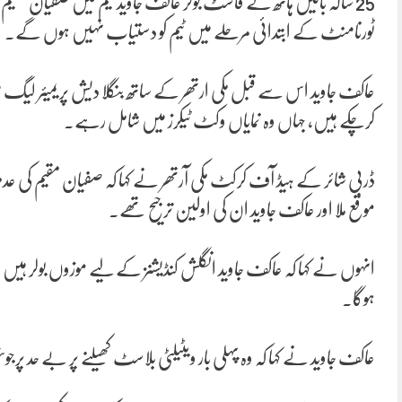
25 سالہ بائیں ہاتھ کے فاسٹ بولر عاکف جاوید ٹیم میں صفیان م
ٹورنامنٹ کے ابتدائی مرحلے میں ٹیم کو دستیاب نہیں ہوں گے۔
عاکف جاوید اس سے قبل مکی ارتھر کے ساتھ بنگلا دیش پریمیئر لیگ میں رن
کرچکے ہیں، جہاں وہ نمایاں وکٹ ٹیکرز میں شامل رہے۔
ڈربی شائر کے ہیڈ آف کرکٹ مکی آرتھر نے کہا کہ صفیان مقیم کی عدم
موقع ملا اور عاکف جاوید ان کی اولین ترجیح تھے۔
انہوں نے کہا کہ عاکف جاوید انگلش کنڈیشنز کے لیے موزوں بولر ہیں ج
ہوگا۔
عاکف جاوید نے کہا کہ وہ پہلی بار ویٹیلٹی بلاسٹ کھیلنے پر بے حد پر