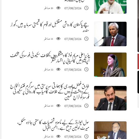
مناظر
07/08/2026
20
بچے پاکستان کا روشن مستقبل اور قوم کا قیمتی سرمایہ ہیں، گورنر
سندھ
مناظر
07/08/2026
21
وزیراعلیٰ مریم نواز کا دہشتگردوں کیخلاف سکیورٹی فورسز کی مختلف
آپریشنز میں کامیابی پر اظہار تشکر
مناظر
07/08/2026
22
طارق فضل چوہدری کابھارتی سرپرستی میں سرگرم فتنہ الخوارج
کے دہشت گردوں کے خلاف کامیاب کارروائی پر سکیورٹی
فورسز کو خراجِ تحسین
مناظر
07/08/2026
23
سول ایوارڈز کے لیے نامزد شخصیات کا حتمی جائزہ مکمل،
میرٹ اولین ترجیح ہے ، احسن اقبال
مناظر
07/08/2026
22