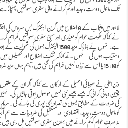
تک ماحول دوست، جدید اور کم کرائے والی سفری سہولتیں پہنچانا ہے 
لاہور میں پنجاب کے 6 اضلاع میں گرین الیکٹرک ب
نے کہا کہ حکومت عوام کو معیاری اور سستی سفری سہولتیں فراہم ک
دستیاب ہوں گی۔ انہوں نے کہا کہ مختلف اضلاع اور تحصیلوں میں
کو 10، 15 یا اس سے زیادہ بسیں فراہم کی گئی ہیں، تاہم جہاں مزید ضرورت ہوگی وہاں بھی مرحلہ وار بسیں فراہم کی جائیں گی۔
وزیراعلی نے صوبائی اسمبلی کے ارکان سے کہا کہ اگر ان کے حلقوں 
کی ضرورت کے مطابق بسوں کی تعداد بھی پوری کی جائے گی۔ مریم ن
کو ماحول دوست، جدید، اقتصادی اور مستقبل کی ضروریات سے ہم آ
نہ صرف عوام کو کم کرائے میں بہترین سفری سہولتیں مل رہی ہیں بل