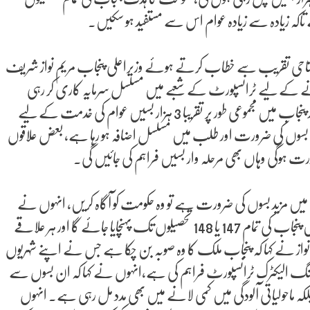
تاکہ زیادہ سے زیادہ عوام اس سے مستفید ہو سکیں۔
س سروس کی افتتاحی تقریب سے خطاب کرتے ہوئے وزیراعلی پنجاب مریم نواز شریف
رنے کے لیے ٹرانسپورٹ کے شعبے میں مسلسل سرمایہ کاری کر رہی
ہے، انہوں نے بتایا کہ مزید 1500 الیکٹرک بسوں کی شمولیت کے بعد پنجاب میں مجموعی طور پر تقریبا 3 ہزار بسیں عوام کی خدمت کے لیے
 بسوں کی ضرورت اور طلب میں مسلسل اضافہ ہو رہا ہے، بعض علاقوں
میں مزید بسوں کی ضرورت ہے تو وہ حکومت کو آگاہ کریں، انہوں نے
یقین دہانی کرائی کہ جیسے جیسے نئی بسیں موصول ہوتی جائیں گی، انہیں پنجاب کی تمام 147 یا 148 تحصیلوں تک پہنچایا جائے گا اور ہر علاقے
واز نے کہا کہ پنجاب ملک کا وہ صوبہ بن چکا ہے جس نے اپنے شہریوں
ہنگ الیکٹرک ٹرانسپورٹ فراہم کی ہے،انہوں نے کہا کہ ان بسوں سے
کہ ماحولیاتی آلودگی میں کمی لانے میں بھی مدد مل رہی ہے۔ انہوں