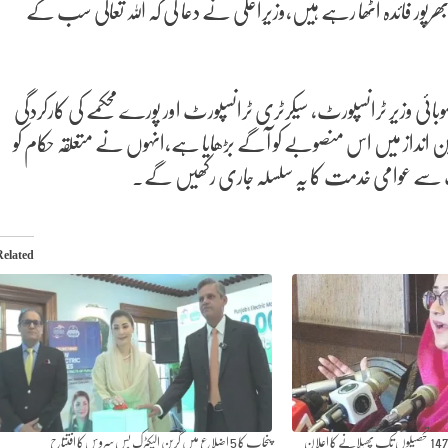
ر فائدہ اٹھا رہے ہیں،وزیراعلی نے دعا کی کہ اللہ تعالی سب کے
ئی وزیر ٹرانسپورٹ، سیکرٹری ٹرانسپورٹ اور پورے محکمے کی کارکردگی
ن انداز میں اس منصوبے کو آگے بڑھایا ہے،انہوں نے متعلقہ حکام کو
حنت سے عوامی خدمت کا یہ سلسلہ جاری رکھیں گے۔
Related
پنجاب کا 5 اضلاع میں گرین الیکٹرک بس سروس کا افتتاح