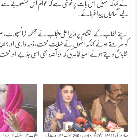
نے کہا کہ انہیں اس بات پر خوشی ہے کہ عوام اس منصوبے سے بھرپو
لیے آسانیاں پیدا فرمائے۔
اپنے خطاب کے اختتام پر وزیراعلی پنجاب نے محکمہ ٹرانسپورٹ، صوبا
کو سراہتے ہوئے کہا کہ انہوں نے نہایت محنت، ذمہ داری اور بہتری
شاباش دیتے ہوئے امید ظاہر کی کہ وہ آئندہ بھی اسی جذبے اور م
مریم نواز کی 24 اضلاع کو ترجیحی بنیادوں پر 240 الیکٹرک بسیں دینے کی
پنجاب میں الیکٹرک بس سروس 147 تحصیلوں تک پھیلانے کا اعلان