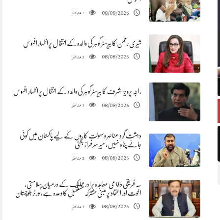
مناظر
08/08/2026
2
شیری رحمن کا بیرسٹر گوہر کی والدہ کے انتقال پر اظہارِ افسوس
مناظر
08/08/2026
3
راجہ پرویز اشرف کا بیرسٹر گوہر کی والدہ کے انتقال پر اظہارِ افسوس
مناظر
08/08/2026
1
دہشت گرد عناصر وسہولت کاروں کے لیے پاکستان میں کوئی
جائے پناہ نہیں، میر سرفراز بگٹی
مناظر
08/08/2026
2
سہ فریقی دفاعی معاہد ہ برادر ممالک کے درمیان سلامتی،
اخوت اور اعتماد پر مبنی مشترکہ مستقبل کا وعدہ ہے،گورنر بلوچستان
مناظر
08/08/2026
1