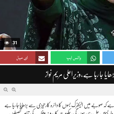
31
واٹس ایپ
ای میل
یا جا رہا ہے،وزیراعلی مریم نواز
 کہ صوبے میں الیکٹرک بسوں کا دائرہ کار تیزی سے بڑھایا جا رہا ہے
 مزید 1500 بسوں کی شمولیت کے بعد پنجاب کی سڑکوں پر تقریبا 3 ہزار بسیں چل رہی ہوں گی، حکومت کا ہدف پنجاب کی تمام تحصیلوں