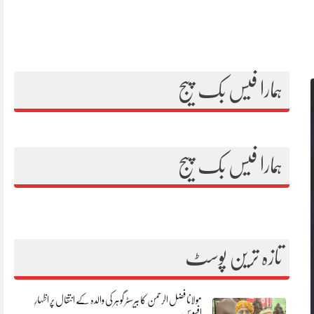
ہمارا فیس بک پیج
ہمارا فیس بک پیج
تازہ ترین پوسٹ
مولانا فضل الرحمن کا بیرسٹر گوہر کی والدہ کے انتقال پر اظہارِ
افسوس