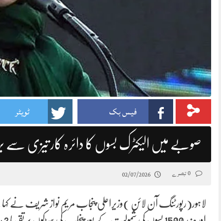
فیس بک
ٹویٹر
صوبے میں الیکٹرک بسوں کا دائرہ کار تیزی سے بڑھا
0 تبصرے
02/07/2026
لاہور(رپورٹنگ آن لائن )وزیراعلی پنجاب مریم نواز شریف نے کہا ہے
اور