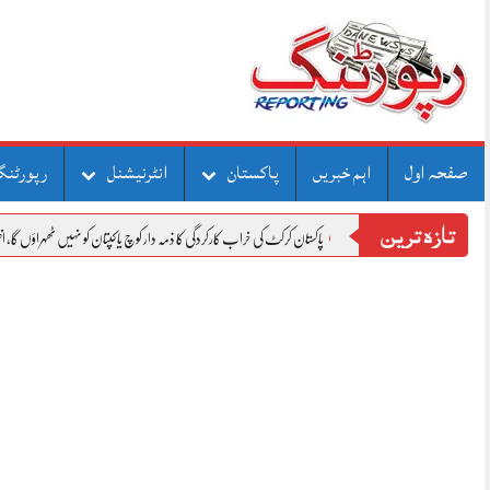
Skip
to
content
صفحہ اول
اہم خبریں
پاکستان
انٹرنیشنل
رپورٹنگ
تازہ ترین
پاکستان کرکٹ کی خراب کارکردگی کا ذمہ دار کوچ یا کپتان کو نہیں ٹھہراؤں گا، اظہر علی