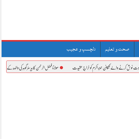
صحت و تعلیم
دلچسپ و عجیب
الے کیپٹن حمزہ اکرم کو خراجِ عقیدت
مولانا فضل الرحمن کا بیرسٹر گوہر کی والدہ کے انتقال پر اظہارِ افسوس