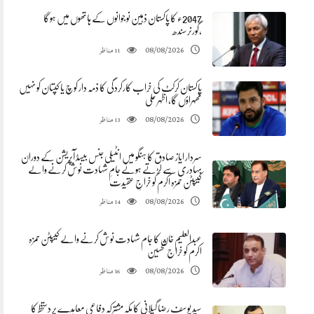
2047ء کا پاکستان ذہین نوجوانوں کے ہاتھوں میں ہوگا
،گورنرسندھ
مناظر
08/08/2026
11
پاکستان کرکٹ کی خراب کارکردگی کا ذمہ دار کوچ یا کپتان کو نہیں
ٹھہراؤں گا، اظہر علی
مناظر
08/08/2026
13
سردار ایاز صادق کا ہنگو میں انٹیلی جنس بیسڈ آپریشن کے دوران
بہادری سے لڑتے ہوئے جامِ شہادت نوش کرنے والے
کیپٹن حمزہ اکرم کو خراجِ عقیدت
مناظر
08/08/2026
14
عبدالعلیم خان کا جام شہادت نوش کرنے والے کیپٹن حمزہ
اکرم کو خراج تحسین
مناظر
08/08/2026
16
سید یوسف رضا گیلانی کا مکہ مشترکہ دفاعی معاہدے پر دستخط کا