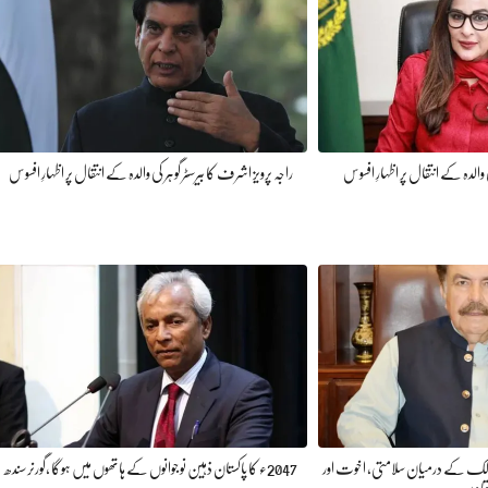
 والدہ کے انتقال پر اظہارِ افسوس
راجہ پرویز اشرف کا بیرسٹر گوہر کی والدہ کے انتقال پر اظہارِ افسوس
 ممالک کے درمیان سلامتی، اخوت اور
2047ء کا پاکستان ذہین نوجوانوں کے ہاتھوں میں ہوگا ،گورنرسندھ