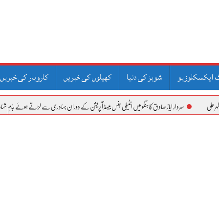
 ایکسکلوزیو
شوبز کی دنیا
کھیلوں کی خبریں
کاروبار کی خبریں
سردار ایاز صادق کا ہنگو میں انٹیلی جنس بیسڈ آپریشن کے دوران بہادری سے لڑتے ہوئے جامِ شہادت نوش کرنے و