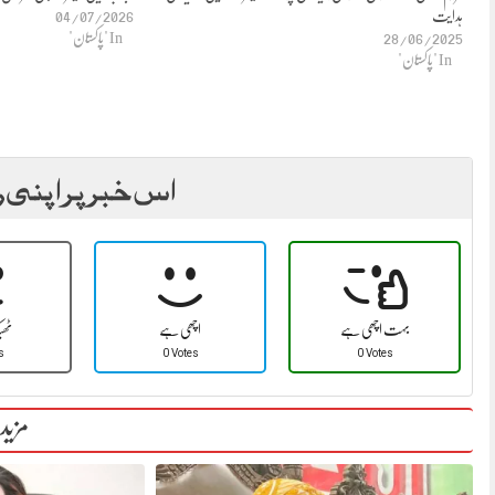
ہدایت
04/07/2026
28/06/2025
In "پاکستان"
In "پاکستان"
اس خبر پر اپنی ر
بہت اچھی ہے
اچھی ہے
ٹھ
s
0 Votes
0 Votes
مزید