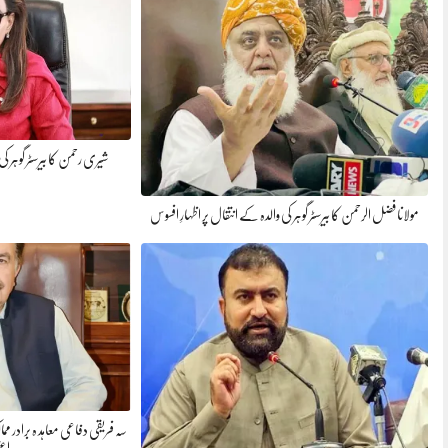
شیری رحمن کا بیرسٹر گوہر کی
مولانا فضل الرحمن کا بیرسٹر گوہر کی والدہ کے انتقال پر اظہارِ افسوس
سہ فریقی دفاعی معاہد ہ برادر