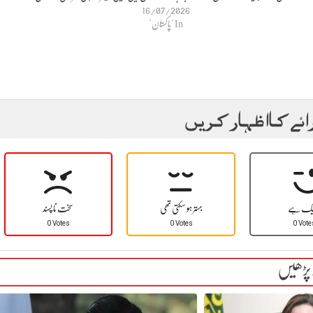
16/07/2026
In "پاکستان"
ائے کا اظہار کریں
یک ہے
بہتر ہو سکتی تھی
سخت نا پسند
0 Votes
0 Votes
0 Vote
 پڑھیں