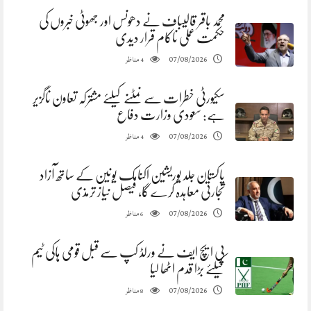
محمد باقر قالیباف نے دھونس اور جھوٹی خبروں کی
حکمت عملی ناکام قرار دیدی
مناظر
07/08/2026
4
سکیورٹی خطرات سے نمٹنے کیلئے مشترکہ تعاون ناگزیر
ہے: سعودی وزارت دفاع
مناظر
07/08/2026
4
پاکستان جلد یوریشین اکنامک یونین کے ساتھ آزاد
تجارتی معاہدہ کرے گا، فیصل نیاز ترمذی
مناظر
07/08/2026
6
پی ایچ ایف نے ورلڈ کپ سے قبل قومی ہاکی ٹیم
کیلئے بڑا قدم اٹھا لیا
مناظر
07/08/2026
8