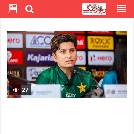
Skip
to
content
27