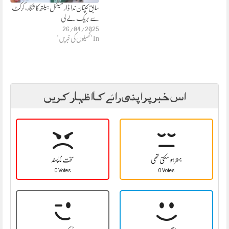
سابق کپتان ندا ڈار مینٹل ہیلتھ کا شکار، کرکٹ
سے بریک لے لی
26/04/2025
In "کھیلوں کی خبریں"
اس خبر پر اپنی رائے کا اظہار کریں
بہتر ہو سکتی تھی
سخت نا پسند
0 Votes
0 Votes