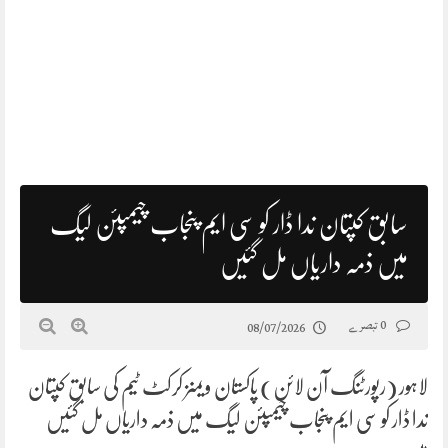
سابق کپتان ندا ڈار کو سی ایم پنجاب چیمپئن لیگ
میں ذمہ داریاں مل گئیں
0 تبصرے
08/07/2026
لاہور (رپورٹنگ آن لائن) پاکستان ویمنز کرکٹ ٹیم کی سابق کپتان
ندا ڈار کو سی ایم پنجاب چیمپئن لیگ میں ذمہ داریاں مل گئیں