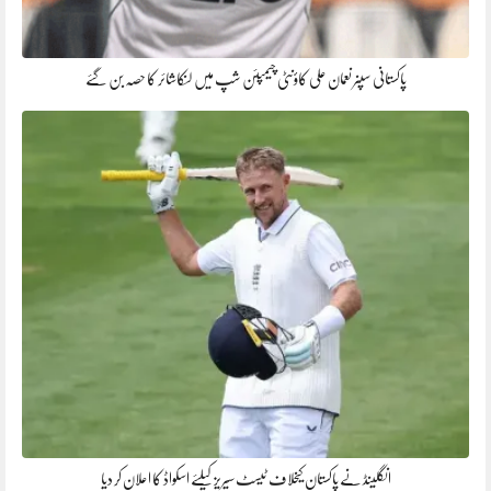
پاکستانی سپنر نعمان علی کاؤنٹی چیمپئن شپ میں لنکاشائر کا حصہ بن گئے
انگلینڈ نے پاکستان کیخلاف ٹیسٹ سیریز کیلئے اسکواڈ کا اعلان کر دیا