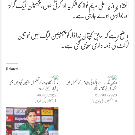
انعقاد پر وزیر اعلی مریم نواز کا شکریہ ادا کرتی ہوں، چیمپئن لیگ گرلز
اور بوائز کی ہونے جارہی ہے۔
واضح رہے کہ سابق کپتان ندا ڈار کو چیمپئین لیگ میں خواتین
کرکٹ کی ذمہ داری سونپی گئی ہے۔
Related
ویمن لیگ سے پاکستانی پلیئرز کے کھیل میں
ندا ڈار کا جیت کا تسلسل ایشین گیمز میں بھی
نکھار آئے گا’ندا ڈار
برقرار رکھنے کا عزم
06/09/2023
09/03/2023
In "کھیلوں کی خبریں"
In "کھیلوں کی خبریں"