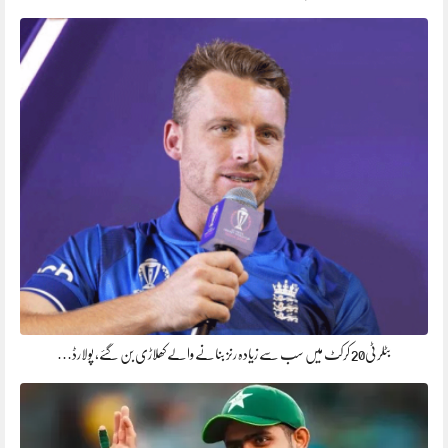
بٹلر ٹی20 کرکٹ میں سب سے زیادہ رنز بنانے والے کھلاڑی بن گئے، پولارڈ…