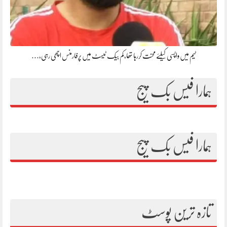
ٹیم میں واپسی کیلئے محنت کررہا تھا، کم بیک ٹیسٹ میں پرفارمنس اچھی رہی،…
ہمارا فیس بک پیج
ہمارا فیس بک پیج
تازہ ترین پوسٹ