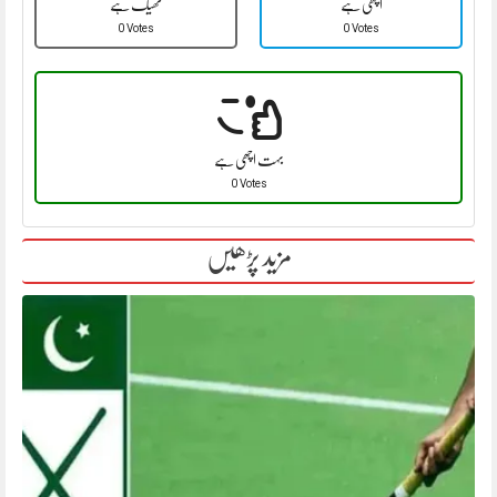
اچھی ہے
ٹھیک ہے
0 Votes
0 Votes
بہت اچھی ہے
0 Votes
مزید پڑھیں