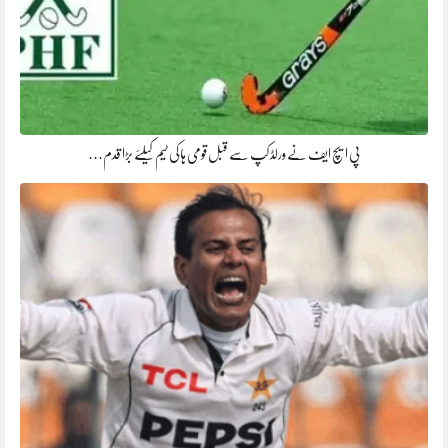
پی ایچ ایف نے ورلڈ کپ سے قبل قومی ہاکی ٹیم کیلئے بڑا قدم…