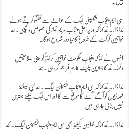
ہیں۔
سی ایم پنجاب چیمپئن لیگ کے حوالے سے گفتگو کرتے ہوئے
ندا ڈار نے کہا کہ وزیر اعلیٰ پنجاب مریم نواز کی خصوصی دلچسپی سے
خواتین کرکٹ کے فروغ کا نیا دور شروع ہوگا۔
انہوں نے کہا کہ پنجاب حکومت خواتین کرکٹرز کو اپنی صلاحیتیں
دکھانے کا بہترین پلیٹ فارم فراہم کر رہی ہے۔
ندا ڈار نے کہا کہ سی ایم پنجاب چیمپئن لیگ سے نئی ٹیلنٹڈ
کھلاڑیوں کو آگے آنے کا موقع ملے گا اور اس لیگ کیلئے بہترین
ٹیمیں بنائی جارہی ہیں۔
ندا ڈار نے کہا کہ خواتین کیلئے بھی سی ایم پنجاب چیمپئن لیگ کے