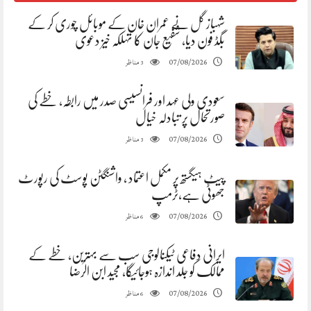
شہباز گل نے عمران خان کے موبائل چوری کر کے
بگڈ فون دیا، شفیع جان کا تہلکہ خیز دعوی
مناظر
07/08/2026
3
سعودی ولی عہد اور فرانسیسی صدر میں رابطہ، خطے کی
صورتحال پر تبادلہ خیال
مناظر
07/08/2026
3
پیٹ ہیگستھ پر مکمل اعتماد ، واشنگٹن پوسٹ کی رپورٹ
جھوٹی ہے،ٹرمپ
مناظر
07/08/2026
6
ایرانی دفاعی ٹیکنالوجی سب سے بہترین، خطے کے
ممالک کو جلد اندازہ ہوجائیگا، مجید ابن الرضا
مناظر
07/08/2026
6