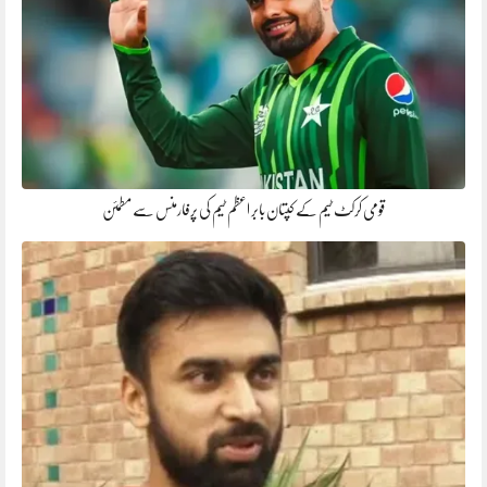
قومی کرکٹ ٹیم کے کپتان بابر اعظم ٹیم کی پرفارمنس سے مطمئن