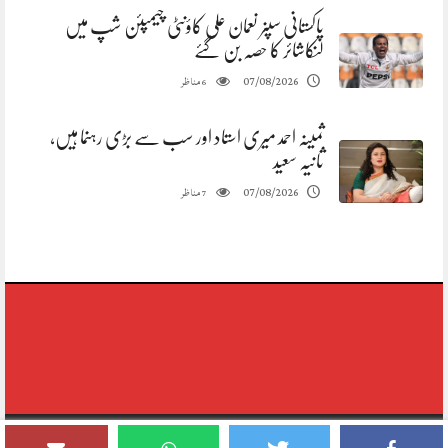
پاکستانی سپنر نعمان علی کاؤنٹی چیمپئن شپ میں
لنکاشائر کا حصہ بن گئے
مناظر
07/08/2026
6
ثمینہ احمد میری استاد اور سب سے بڑی رہنما ہیں،
ثانیہ سعید
مناظر
07/08/2026
7
Copyright © 2020-2026,reporting Digital Group,rights Reserved.Theme