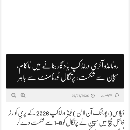
رونالڈو آخری ورلڈ کپ یادگار بنانے میں ناکام،
سپین سے شکست، پرتگال ٹورنامنٹ سے باہر
0 تبصرے
07/07/2026
ڈیلاس(رپورٹنگ آن لائن) فیفا ورلڈکپ 2026 کے پری کوارٹر
فائنل میچ میں سپین نے پرتگال کو 0-1 سے شکست دے کر