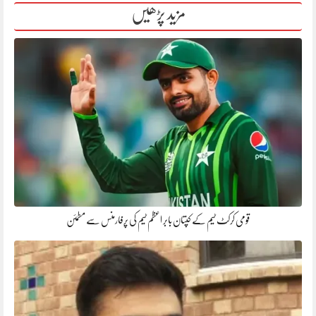
مزید پڑھیں
قومی کرکٹ ٹیم کے کپتان بابر اعظم ٹیم کی پرفارمنس سے مطمئن