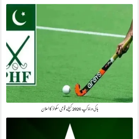
ہاکی ورلڈ کپ 2026 کیلئے قومی سکواڈ کا اعلان