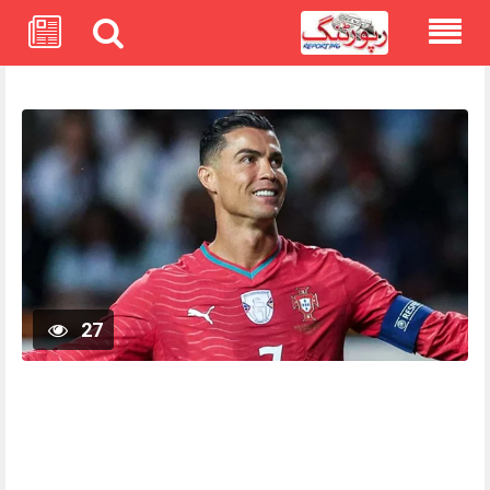
Skip
to
content
27