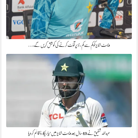
ویسٹ انڈیز کو کم سے کم رنز پر آؤٹ کرنے کی کوشش کریں گے،…
عبداللہ شفیق نے 49 سال بعد ویسٹ انڈیز میں نیا ریکارڈ قائم کردیا