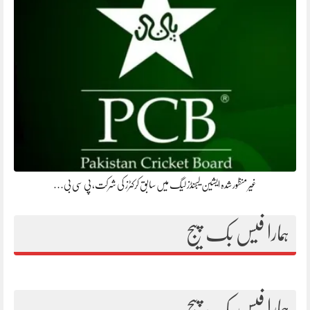
غیر منظور شدہ ایشین لیجنڈز لیگ میں سابق کرکٹرز کی شرکت، پی سی بی…
ہمارا فیس بک پیج
ہمارا فیس بک پیج