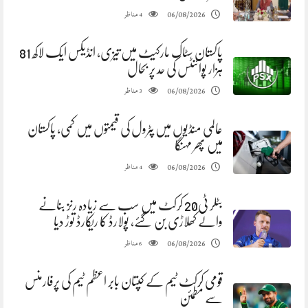
مناظر
06/08/2026
4
پاکستان سٹاک مارکیٹ میں تیزی، انڈیکس ایک لاکھ 81
ہزار پوائنٹس کی حد پر بحال
مناظر
06/08/2026
3
عالمی منڈیوں میں پٹرول کی قیمتوں میں کمی، پاکستان
میں پھر مہنگا
مناظر
06/08/2026
4
بٹلر ٹی20 کرکٹ میں سب سے زیادہ رنز بنانے
والے کھلاڑی بن گئے، پولارڈ کا ریکارڈ توڑ دیا
مناظر
06/08/2026
6
قومی کرکٹ ٹیم کے کپتان بابر اعظم ٹیم کی پرفارمنس
سے مطمئن