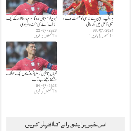
یورو کپ، سپین نے جرمنی کو شکست دے کر
فیفا پر ارجنٹینا کی مدد کا الزام، رونالڈو کے ایک
سیمی فائنل میں جگہ بنالی
’لائک‘ نے نئی بحث چھیڑ دی
22/07/2026
06/07/2024
In "کھیلوں کی خبریں"
In "کھیلوں کی خبریں"
فٹبال شائقین کرسٹیانو رونالڈو کی ایک جھلک
دیکھنے کیلئے بے تاب
04/07/2026
In "کھیلوں کی خبریں"
اس خبر پر اپنی رائے کا اظہار کریں