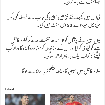
ٹورنامنٹ سے باہر کر دیا۔
ڈیلاس میں کھیلے گئے میچ میں سپین کی جانب سے فیصلہ کن گول
میکائیل میرینو نے 90 ویں منٹ میں کیا۔
یوں سپین نے پرتگال کو 0-1 سے شکست دے کر کوارٹر فائنل
کیلئے کوالیفائی کرلیا اور اس کے ساتھ ہی کرسٹیانو رونالڈو کا ورلڈ کپ
جیتنے کا خواب ایک بار پھر ادھورا رہ گیا۔
کوارٹر فائنل میں سپین کا مقابلہ بیلجیئم یا امریکا سے ہوگا۔
Related