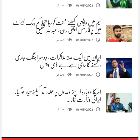
مناظر
06/08/2026
5
ٹیم میں واپسی کیلئے محنت کررہا تھا، کم بیک ٹیسٹ
میں پرفارمنس اچھی رہی، عبداللہ شفیق
مناظر
06/08/2026
5
ایران میں ایک حلقہ مذاکرات، دوسرا جنگ جاری
رکھنے کا حامی ہے، جے ڈی وینس
مناظر
06/08/2026
5
امریکا دوبارہ اپنے وعدوں پر عملدرآمد کیلئے تیار ہو گیا،
ایرانی وزارت خارجہ
مناظر
06/08/2026
6