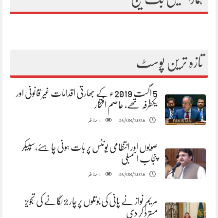
تازہ ترین پوسٹ
5 اگست 2019ء کے بھارتی اقدامات غیر قانونی اور
یکطرفہ تھے، عاصم افتخار
مناظر
06/08/2026
4
صوبوں اور انتظامی یونٹس پر بات ہونی چاہئے،سپیکر
پنجاب اسمبلی
مناظر
06/08/2026
4
مریم نواز نے پانی کی بوتلوں پر چارجز لگانے کی تجویز
مسترد کر دی