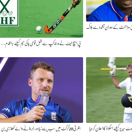
یتی مزاحمت کے دوران تشدد سے ہلاک
پی ایچ ایف نے ورلڈ کپ سے قبل قومی ہاکی ٹیم کیلئے بڑا قدم…
 سیریز کیلئے اسکواڈ کا اعلان کر دیا
بٹلر ٹی20 کرکٹ میں سب سے زیادہ رنز بنانے والے کھلاڑی بن