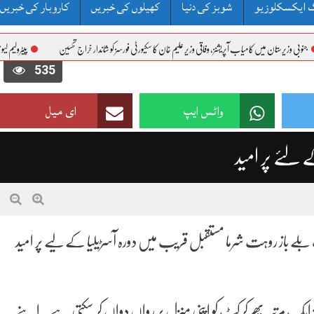
 ایکسکلوزیو
شوبز کی دنیا
کھیلوں کی خبریں
کاروبار کی خبریں
اب آپریشنز، وفاقی وزیر علیم خان کا سکیورٹی فورسز کو شاندار خراج تحسین
پیٹرولیم لیوی کیخلاف جماعت اسلا
535
واٹس ایپ
ای میل
ے لئے پر امید
 بلے باز روہت شرما مستقبل قریب میں دورہ آسڑیلیا کے لیے پر امید
ز ایک مرتبہ پھر کرکٹ کو اپنی منزل پر رواں دواں کر سکتی ہے۔ اپنے