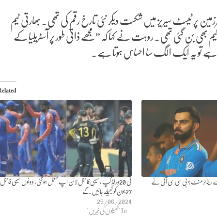
-19ء میں آسٹریلیا کو اسکی سرزمین پر ٹیسٹ سیریز میں شکست دیکر نئی تارخ رقم کی تھی۔ بھارتی ٹیم
یم بھی بن گئی تھی۔ روہت نے کہا کہ ”مجھے ذاتی طور پر آسٹریلیا کے
تا ہے تو یہ ایک الگ سا احساس ہوتا ہے۔
Related
 ریٹائرمنٹ؟ بی سی سی آئی نے
ٹی 20ورلڈ کپ ، سیمی فا ئنل لائن اپ مکمل ہو گئی، دونوں سیمی فائنل
27جون کو کھیلے جائیں گے
25/06/2024
In "کھیلوں کی خبریں"