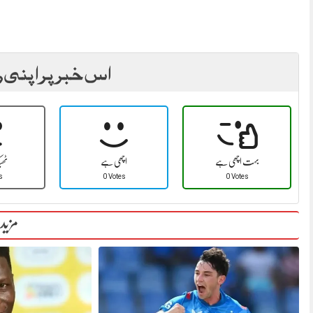
اس خبر پر اپنی ر
بہت اچھی ہے
اچھی ہے
ٹھ
s
0 Votes
0 Votes
مزید