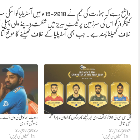
واضح رہے کہ بھارت کی ٹیم نے 2018
کینگروز کو اس کی سرزمین پر ٹیسٹ سیریز میں شکست دینے والی پہلی ٹ
خلاف کھیلنا پسند ہے۔ جب بھی آسٹریلیا کے خلاف کھیلنے کا موقع آ
آئی سی سی ٹی20 کرکٹر آف دی ایئر کیلئے نامزدگیوں کا اعلان، بابراعظم
روہت اور کوہلی کی ون ڈے سے
بھی شامل
خاموشی توڑ دی
25/08/2025
29/12/2024
In "کھیلوں کی خبریں"
In "کھیلوں کی خبریں"