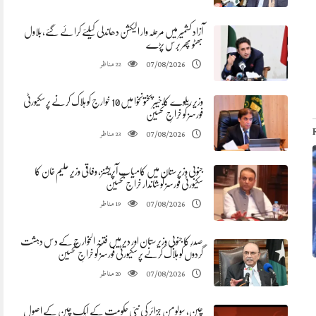
آزاد کشمیر میں مرحلہ وار الیکشن دھاندلی کیلئے کرائے گئے، بلاول
بھٹو پھر برس پڑے
مناظر
07/08/2026
22
وزیر ریلوے کا خیبرپختونخوا میں 10 خوارج کو ہلاک کرنے پر سکیورٹی
فورسز کو خراجِ تحسین
مناظر
07/08/2026
23
جنوبی وزیرستان میں کامیاب آپریشنز، وفاقی وزیر علیم خان کا
سکیورٹی فورسز کو شاندار خراج تحسین
مناظر
07/08/2026
19
صدرِ کا جنوبی وزیرستان اور دیر میں فتنہ الخوارج کے دس دہشت
گردوں کو ہلاک کرنے پر سکیورٹی فورسز کو خراجِ تحسین
مناظر
07/08/2026
20
چین، سولومن جزائر کی نئی حکومت کے ایک چین کے اصول