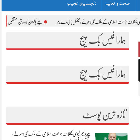
صحت و تعلیم
دلچسپ و عجیب
می کے ملک گیر دھرنے، نیشنل ہائی وے بند
بچے پاکستان کا روشن مستقبل اور قوم کا قیمتی سرمایہ ہیں، گورنر 
ہمارا فیس بک پیج
ہمارا فیس بک پیج
تازہ ترین پوسٹ
پیٹرولیم لیوی کیخلاف جماعت اسلامی کے ملک گیر دھرنے،
نیشنل ہائی وے بند