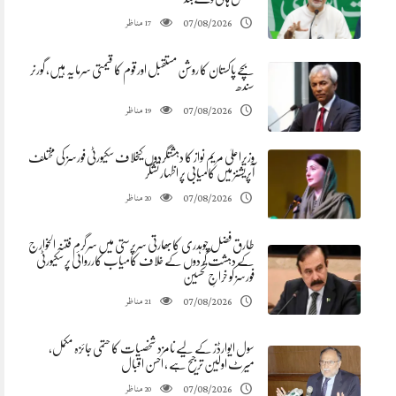
مناظر
07/08/2026
17
بچے پاکستان کا روشن مستقبل اور قوم کا قیمتی سرمایہ ہیں، گورنر
سندھ
مناظر
07/08/2026
19
وزیراعلیٰ مریم نواز کا دہشتگردوں کیخلاف سکیورٹی فورسز کی مختلف
آپریشنز میں کامیابی پر اظہار تشکر
مناظر
07/08/2026
20
طارق فضل چوہدری کابھارتی سرپرستی میں سرگرم فتنہ الخوارج
کے دہشت گردوں کے خلاف کامیاب کارروائی پر سکیورٹی
فورسز کو خراجِ تحسین
مناظر
07/08/2026
21
سول ایوارڈز کے لیے نامزد شخصیات کا حتمی جائزہ مکمل،
میرٹ اولین ترجیح ہے ، احسن اقبال
مناظر
07/08/2026
20