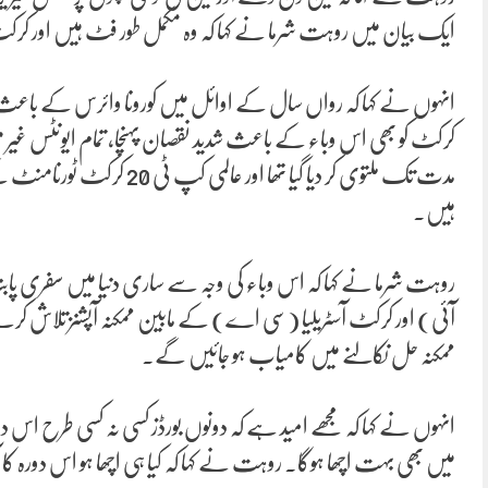
ایک بیان میں روہت شرما نے کہا کہ وہ مکمل طور فٹ ہیں اور کر
انہوں نے کہا کہ رواں سال کے اوائل میں کورونا وائرس کے باعث پو
کرکٹ کو بھی اس وباء کے باعث شدید نقصان پہنچا، تمام ایونٹس غیر
مدت تک ملتوی کر دیا گیا تھ
ہیں۔
روہت شرما نے کہا کہ اس وباء کی وجہ سے ساری دنیا میں سفری پاب
آئی) اور کرکٹ آسٹریلیا (سی اے) کے مابین ممکنہ آپشنز تلاش کرنے پر 
ممکنہ حل نکالنے میں کامیاب ہو جائیں گے۔
انہوں نے کہا کہ مجھے امید ہے کہ دونوں بورڈز کسی نہ کسی طرح اس
میں بھی بہت اچھا ہوگا۔ روہت نے کہا کہ کیا ہی اچھا ہو اس دورہ کا آ