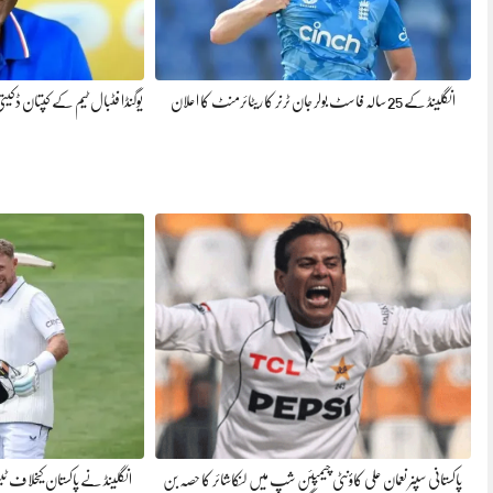
انگلینڈ کے 25 سالہ فاسٹ بولر جان ٹرنر کا ریٹائرمنٹ کا اعلان
یوگنڈا فٹبال ٹیم کے کپتان ڈک
پاکستانی سپنر نعمان علی کاؤنٹی چیمپئن شپ میں لنکاشائر کا حصہ بن
انگلینڈ نے پاکستان کیخلاف ٹیسٹ