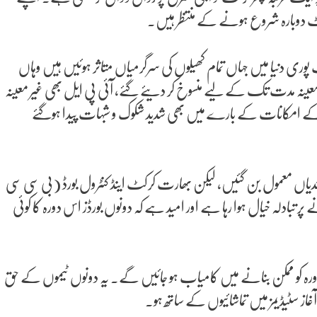
کٹ دوبارہ شروع ہونے کے منتظر ہیں۔
ری دنیا میں جہاں تمام کھیلوں کی سرگرمیاں متاثر ہوئیں ہیں وہاں
 معینہ مدت تک کے لیے منسوخ کر دیئے گئے، آئی پی ایل بھی غیر معینہ
ا اور عالمی کپ ٹی 20 کرکٹ ٹورنامنٹ کے امکانات کے بارے میں بھی شدید شکوک و شبہات پیدا ہوگئے
ندیاں معمول بن گئیں، لیکن بھارت کرکٹ اینڈ کنٹرول بورڈ (بی سی سی
تبادلہ خیال ہوا رہا ہے اور امید ہے کہ دونوں بورڈز اس دورہ کا کوئی
 دورہ کو ممکن بنانے میں کامیاب ہو جائیں گے۔ یہ دونوں ٹیموں کے حق
غاز سٹیڈیمز میں تماشائیوں کے ساتھ ہو۔