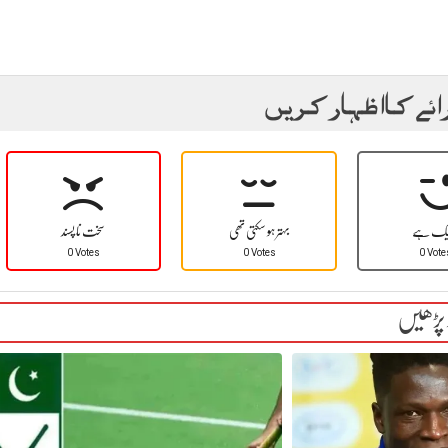
ائے کا اظہار کریں
یک ہے
بہتر ہو سکتی تھی
سخت نا پسند
0 Votes
0 Votes
0 Vote
 پڑھیں