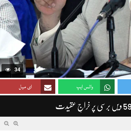
34
واٹس ایپ
ای میل