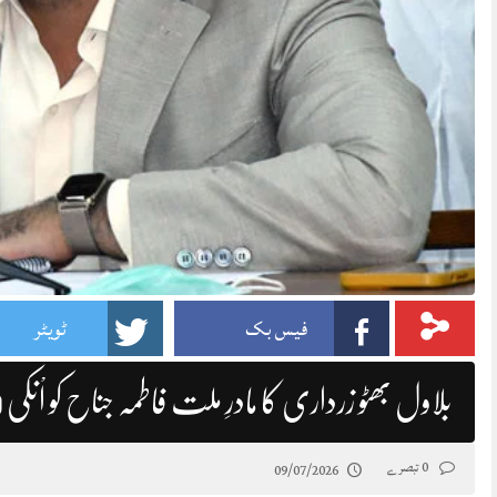
فیس بک
ٹویٹر
بلاول بھٹو زرداری کا مادرِ ملت فاطمہ جناح کو اْنکی 59 ویں برسی پر خراجِ عقیدت
0 تبصرے
09/07/2026