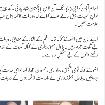
خراجِ عقیدت پیش کرتے ہوئے کہاہے کہ مادرِ ملت فاطمہ جناح حب 
علامت تھیں۔
اپنے بیان میں انہوںنے کہاکہ قائداعظم کے افکار کے مطابق مادرِ ملت
لیے ثابت قدم رہیں۔بلاول بھٹو زرداری نے کہاکہ آمریت کے خلاف ماد
رکھنے والوں کے لیے مشعلِ راہ ہے۔
انہوںنے کہاکہ قومی یکجہتی، رواداری، جمہوری اقدار اور عوامی خدم
بڑھائیں۔بلاول بھٹو زرداری نے مادرِ ملت فاطمہ جناح کے درجات 