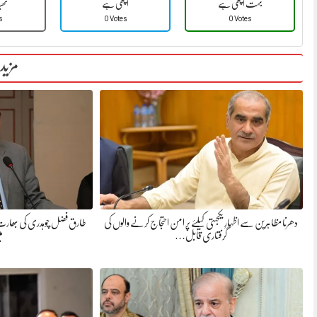
بہت اچھی ہے
اچھی ہے
ٹھ
s
0 Votes
0 Votes
مزید
دھرنا مظاہرین سے اظہارِ یکجہتی کیلئے پر امن احتجاج کرنے والوں کی
طارق فضل چوہدری کی بھارت کے 
گرفتاری قابل…
م