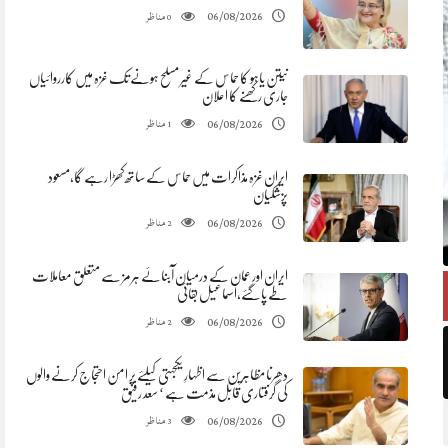
مناظر
06/08/2026
0
نیتن یاہو کا حماس کے غیر مسلح ہونے تک غزہ میں کارروائیاں
جاری رکھنے کا اعلان
مناظر
06/08/2026
1
ایران غزہ مذاکرات میں حماس کے ساتھ کھڑا رہے گا،مسعود
پزشکیان
مناظر
06/08/2026
2
ایران اور عمان کے درمیان آبنائے ہرمز سے متعلق معاملات
طے پاگئے،اسماعیل بقائی
مناظر
06/08/2026
2
دھرنا مظاہرین سے اظہارِ یکجہتی کیلئے پر امن احتجاج کرنے والوں
کی گرفتاری قابل مذمت ہے ‘ سعد رفیق
مناظر
06/08/2026
3