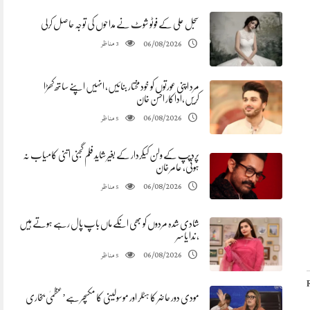
سجل علی کے فوٹو شوٹ نے مداحوں کی توجہ حاصل کرلی
مناظر
06/08/2026
3
مرد اپنی عورتوں کو خود مختار بنائیں، انہیں اپنے ساتھ کھڑا
کریں،اداکار احسن خان
مناظر
06/08/2026
5
پردیپ کے ولن کیکردار کے بغیر شاید فلم گجنی اتنی کامیاب نہ
ہوتی، عامر خان
مناظر
06/08/2026
5
شادی شدہ مردوں کو بھی انکے ماں باپ پال رہے ہوتے ہیں
، ندا یاسر
مناظر
06/08/2026
5
مودی دور حاضر کا ہٹلر اور موسولینی کا مکسچر ہے’عظمیٰ بخاری