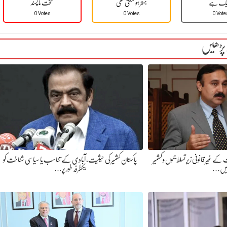
یک ہے
بہتر ہو سکتی تھی
سخت نا پسند
0 Votes
0 Votes
0 Vote
 پڑھیں
غیر قانونی زیر تسلط جموں و کشمیر
پاکستان کشمیر کی حیثیت، آبادی کے تناسب یا سیاسی شناخت کو
یں…
یکطرفہ طور پر…