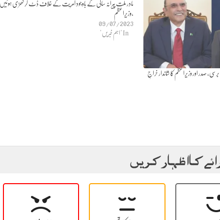
مادر ملت پیرانہ سالی کے باوجود آمریت کے خلاف ڈٹ کر کھڑی ہوئیں
،وزیراعظم
09/07/2023
In "اہم خبریں"
ت فاطمہ جناح کی 59ویں برسی، صدر اور وزیراعظم کا شاندار خراجِ
ائے کا اظہار کریں