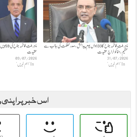
مادرِ ملت فاطمہ جناح کا133واں یومِ پیدائش ،صدر مملکت کی جانب سے
مادرِ مل
عظیم رہنما کو خراج عقیدت
عقیدت
09/07/2026
31/07/2026
In "اہم خبریں"
In "اہم خبریں"
اس خبر پر اپنی ر