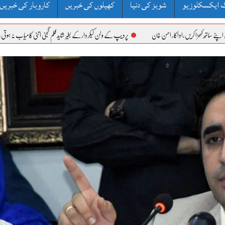
 ایکسکلوزیو
شوبز کی دنیا
کھیلوں کی خبریں
کاروبار کی خبریں
اکار احسن خان
پردیپ کے ولن کیکردار کے بغیر شاید فلم گجنی اتنی کامیاب نہ ہوتی، عامر خان
دو س