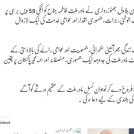
اسلام آباد /کراچی (رپورٹنگ آن لائن)پاکستان پیپلز پارٹی کے چیئرمین بلاول بھٹو زرداری نے مادرِ ملت فاطمہ جناح کو اْنکی 59 ویں برسی پر
الوطنی، جرات، جمہوری اقدار اور عوامی خدمت کی ایک لازوال
 زندگی بھر آئینی حکمرانی، جمہوریت اور عوامی رائے کی بالادستی کے
رِ ملت کی جدوجہد ایک جمہوری، منصفانہ اور ہمہ گیر پاکستان پر یقین
ت کو فروغ دے کر نوجوان نسل مادرِ ملت کے عظیم ورثے کو آگے
کی بلندی کے لیے دعا ء کی ۔
Related