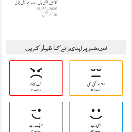
کا تعین ابھی باقی ہے، اسماعیل بقائی
14/06/2026
In "انٹرنیشنل"
اس خبر پر اپنی رائے کا اظہار کریں
بہتر ہو سکتی تھی
سخت نا پسند
0 Votes
0 Votes
اچھی ہے
ٹھیک ہے
0 Votes
0 Votes