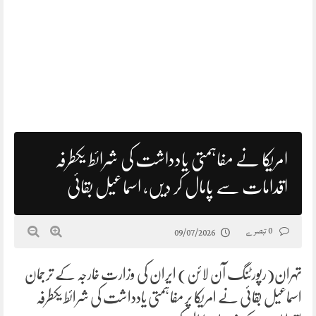
امریکا نے مفاہمتی یادداشت کی شرائط یکطرفہ
اقدامات سے پامال کر دیں، اسماعیل بقائی
0 تبصرے
09/07/2026
تہران(رپورٹنگ آن لائن) ایران کی وزارت خارجہ کے ترجمان
اسماعیل بقائی نے امریکا پر مفاہمتی یادداشت کی شرائط یکطرفہ