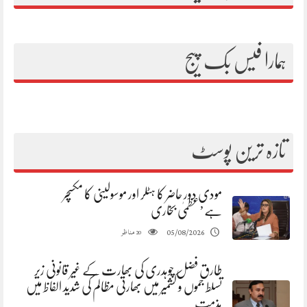
ہمارا فیس بک پیج
تازہ ترین پوسٹ
مودی دور حاضر کا ہٹلر اور موسولینی کا مکسچر
ہے’عظمیٰ بخاری
مناظر
05/08/2026
20
طارق فضل چوہدری کی بھارت کے غیر قانونی زیر
تسلط جموں و کشمیر میں بھارتی مظالم کی شدید الفاظ میں
مذمت