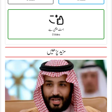
بہت اچھی ہے
0 Votes
مزید پڑھیں