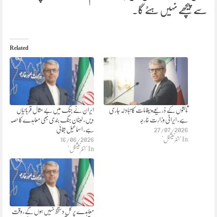
سے پیچھے نہیں ہٹے گا۔
Related
ثالثوں کے ذریعے پیغامات کا تبادلہ جاری
ایران نے جنگ میں بے مثال قربانیاں
ہے، ایرانی وزارت خارجہ
دیں، لبنان جنگ بندی بھی معاہدے کا حصہ
27/07/2026
ہے، اسماعیل بقائی
In "انٹرنیشنل"
16/06/2026
In "انٹرنیشنل"
معاہدے پر کل دستخط نہیں ہوں گے، وقت