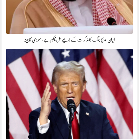
ایران امریکا جنگ کا مذاکرات کے ذریعے حل ناگزیر ہے، سعودی کابینہ