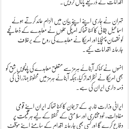
اقدامات کے ذریعے پامال کردیں۔
تہران نے جاری اپنے اپنے بیان میں الزام عائد کرتے ہوئے
اسماعیل بقائی کا کہنا تھا کہ امریکی حملوں نے معاہدے کے ڈھانچے
کو نقصان پہنچایا اور امریکا نے معاہدے کی روح کے برخلاف
جارحانہ اقدامات کیے۔
انہوں نے کہا کہ آبنائے ہرمز سے متعلق معاہدے کی پانچویں شق کو
بھی امریکا نے نظرانداز کیا، جبکہ آبنائے ہرمز میں محفوظ جہازرانی کی
ذمہ داری ایران کی ہے۔
ایرانی وزارت خارجہ کے ترجمان کا کہنا تھا کہ ایران اپنے قومی
مفادات، خودمختاری اور سلامتی کے تحفظ کے لیے ہر قیمت پر
دفاع کرے گا اور کسی بھی جارحانہ اقدام کے سامنے اپنے مؤقف