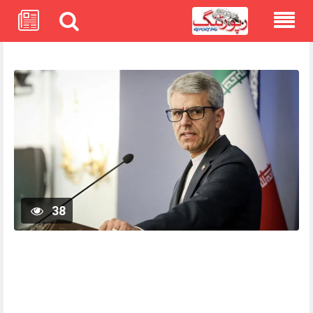
Skip
to
content
38