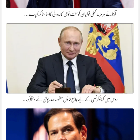
آبنائے ہرمز نہ کھلی تو ایران کو سخت فوجی کارروائی کا سامنا کرنا پڑے…
روس میں کرپٹو کرنسی کے لیے جامع قانون منظور، صدر پوتن نے دستخط کر…