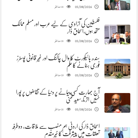
مناظر
05/08/2026
21
فلسطین کی آزادی کے لیے عرب اور مسلم ممالک
متحد ہوں،اسحاق ڈار
مناظر
05/08/2026
21
سندھ ہائیکورٹ کا وال چاکنگ اور غیر قانونی پوسٹرز
فوری ہٹانے کا حکم
مناظر
05/08/2026
23
آج بھارت کسی پیمانے پر دنیا کے تقاضوں پر پورا
نہیں اترتا،سعید غنی
مناظر
05/08/2026
21
اسحاق ڈار کی اردنی ہم منصب سے ملاقات، دوطرفہ
تعلقات میں پیشرفت کا خیرمقدم