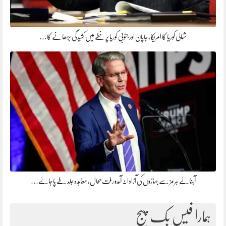
شمالی کوریا کا امریکا، جاپان اور جنوبی کوریا پر خطے میں کشیدگی بڑھانے کا…
آبنائے ہرمز سے جہازوں کی آزادانہ آمدو رفت بحال، معاہدہ جلد طے پا جائے…
ہمارا فیس بک پیج