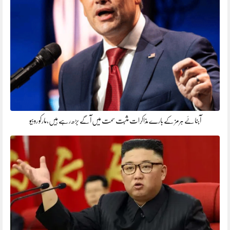
آبنائے ہرمز کے بارے مذاکرات مثبت سمت میں آگے بڑھ رہے ہیں،مارکو روبیو