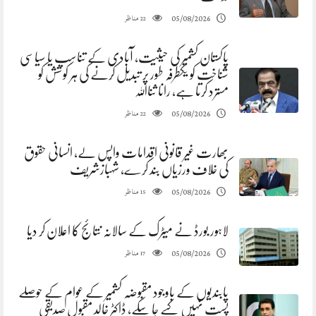
مناظر
05/08/2026
22
پاکستان کشمیر کی حیثیت، آبادی کے تناسب یا سیاسی
شناخت کو یکطرفہ طور پر تبدیل کرنے کی ہر کوشش کو
مسترد کرتا ہے، رانا ثنااللہ
مناظر
05/08/2026
22
بھارت غیر قانونی اقدامات واپس لے، انسانی حقوق
کی خلاف ورزیاں بند کرے، شہبازشریف
مناظر
05/08/2026
15
لاہور بورڈ نے میٹرک کے سالانہ نتائج کا اعلان کر دیا
مناظر
05/08/2026
17
پابندیوں کے باوجود مقبوضہ کشمیر کے عوام کے حوصلے
پست نہیں کیے جا سکے، ڈاکٹر خالد مقبول صدیقی