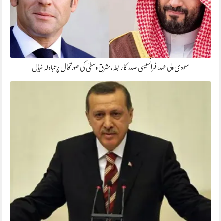
سعودی ولی عہد، فرانسیسی صدر کا رابطہ، مشرق وسطیٰ کی صورتحال پر تبادلہ خیال