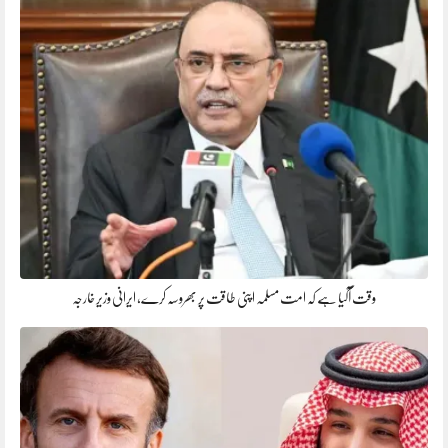
وقت آگیا ہے کہ امت مسلمہ اپنی طاقت پر بھروسہ کرے، ایرانی وزیر خارجہ