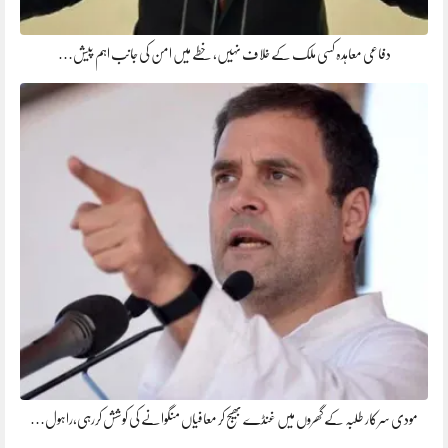
دفاعی معاہدہ کسی ملک کے خلاف نہیں، خطے میں امن کی جانب اہم پیش…
مودی سرکار طلبہ کے گھروں میں غنڈے بھیج کر معافیاں منگوانے کی کوشش کررہی،راہول…