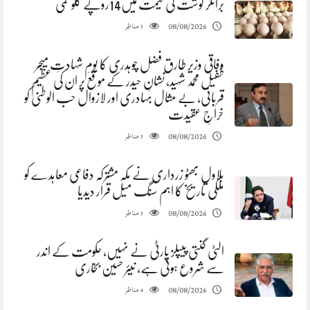
برائلر گوشت کی قیمت میں14روپے کلو کمی
مناظر
08/08/2026
3
وفاقی وزیر طارق فضل چوہدری کا یومِ شہادتِ میجر
طفیل محمد شہید، نشانِ حیدر کے موقع پر ان کی عظیم
قربانی، بے مثال بہادری اور لازوال حب الوطنی کو
خراجِ عقیدت
مناظر
08/08/2026
3
بلاول بھٹو زرداری نے مکہ مشترکہ دفاعی معاہدے کو
ملکی تاریخ کا اہم سنگ میل قرار دیدیا
مناظر
08/08/2026
3
الٹی گنتی پیپلز پارٹی نے نہیں، حکومت کے اندر
سے شروع ہوئی ہے، نیئر حسین بخاری
مناظر
08/08/2026
4