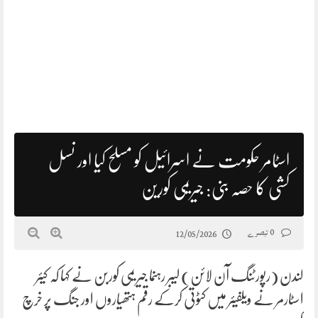
اسٹامر حکومت نے اسرائیل کو مسلح کیا اور نسل
کشی کا حصہ بنی: جیریمی کورین
0 تبصرے
12/05/2026
لندن (رپورٹنگ آن لائن) لیبر رہنما جیریمی کوربن نے کہا کہ کیئر
اسٹارمر نے ویلفیئر میں کٹوتی کرکے رقم ہتھیاروں اور جنگ پر خرچ