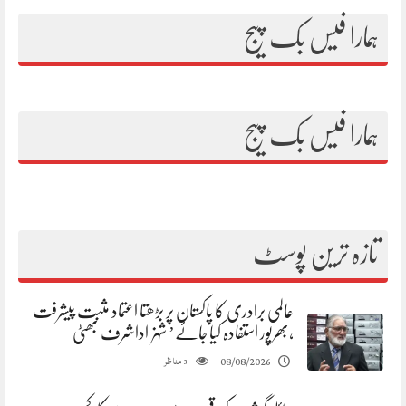
ہمارا فیس بک پیج
ہمارا فیس بک پیج
تازہ ترین پوسٹ
عالمی برادری کا پاکستان پر بڑھتا اعتماد مثبت پیشرفت
،بھرپور استفادہ کیا جائے’ شہزاداشرف بھٹی
مناظر
08/08/2026
3