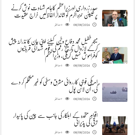
صدر زرداری اور زیراعظم کاجام شہادت نوش کرنے
پر کیپٹن حمزہ اکرم کو شاندار الفاظ میں خراج عقیدت
مناظر
08/08/2026
3
میجر طفیل محمد دفاع وطن کیلئے اپنی جان کا نذرانہ پیش
کرکے لازوال تاریخ رقم کی، قوم شہدا کی قربانیوں
کوفراموش نہیں کریگی، وزیراعظم
مناظر
08/08/2026
5
امریکی فوجی کارروائی مشرق وسطیٰ کو غیر مستحکم کر دے
گی، آن لائن پول
مناظر
08/08/2026
7
اقوام متحدہ کے اہلکار کی جانب سے چین کی پائیدار
ترقی کی پذیرائی
مناظر
08/08/2026
5