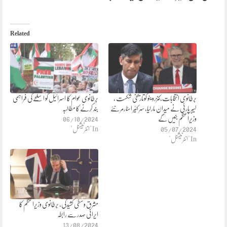
Related
برطانوی انتخابات،کنزرویٹو کوتاریخی شکست ،
برطانوی عوام کا اسرائیل کو اسلحے کی فراہمی
لیبر پارٹی نے میدان مارلیا، سر کئیر اسٹارمر نئے
بند کرنے کا مطالبہ
وزیراعظم بنیں گے
06/10/2024
05/07/2024
In "انٹرنیشنل"
In "انٹرنیشنل"
مشرقِ وسطیٰ کشیدگی، برطانوی وزیراعظم کا
ایرانی صدر سے رابطہ
13/08/2024