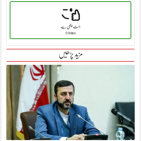
بہت اچھی ہے
0 Votes
مزید پڑھیں