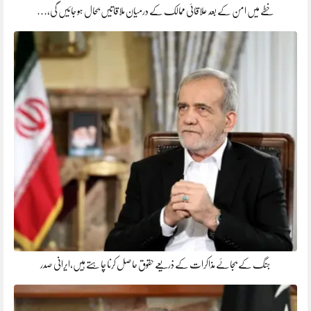
خطے میں امن کے بعد علاقائی ممالک کے درمیان ملاقاتیں بحال ہو جائیں گی،…
جنگ کے بجائے مذاکرات کے ذریعے حقوق حاصل کرنا چاہتے ہیں،ایرانی صدر