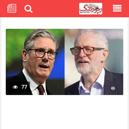
Skip
to
content
77