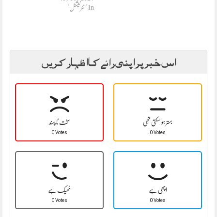
In "انٹرنیشنل"
اس خبر پر اپنی رائے کا اظہار کریں
بہتر ہو سکتی تھی
سخت نا پسند
0 Votes
0 Votes
اچھی ہے
ٹھیک ہے
0 Votes
0 Votes