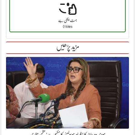
بہت اچھی ہے
0 Votes
مزید پڑھیں
مودی دور حاضر کا ہٹلر اور موسولینی کا مکسچر ہے’عظمیٰ بخاری