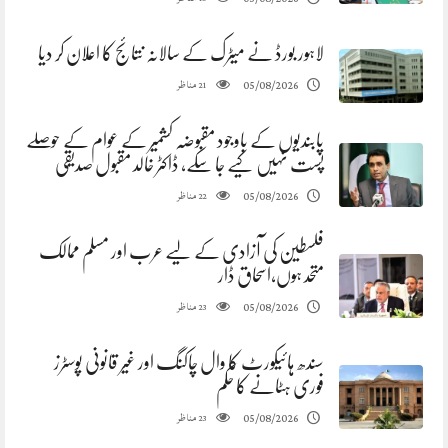
لاہور بورڈ نے میٹرک کے سالانہ نتائج کا اعلان کر دیا
مناظر
05/08/2026
21
پابندیوں کے باوجود مقبوضہ کشمیر کے عوام کے حوصلے
پست نہیں کیے جا سکے، ڈاکٹر خالد مقبول صدیقی
مناظر
05/08/2026
22
فلسطین کی آزادی کے لیے عرب اور مسلم ممالک
متحد ہوں،اسحاق ڈار
مناظر
05/08/2026
23
سندھ ہائیکورٹ کا وال چاکنگ اور غیر قانونی پوسٹرز
فوری ہٹانے کا حکم
مناظر
05/08/2026
23