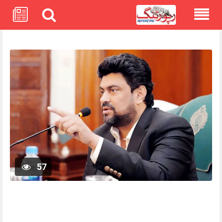
Skip
to
content
57