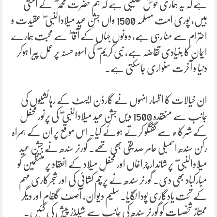
ہے کہ یہ ہماری خوش نصیبی ہے کہ ہم حضرت محمد ۖ کے امتی
ہیں، پوری امت مسلمہ 1500 واں جشنِ عید میلادالنبی ۖ عقیدت و
احترام سے منا رہی ہے، دونوں جہاں کے آقا ۖ سے محبت ہمارے
ایمان کا بنیادی تقاضہ ہے، نبی کریم ۖ کی اسوہ حسنہ پر عمل پیرا ہوکر
دنیا و آخرت سنواری جاسکتی ہے۔
ان خیالات کا اظہار انہوں نے گارڈن ایسٹ کے رہائشیوں کی
جانب سے منعقدہ 1500 ویں جشنِ عید میلادالنبی ۖکی پرنور محفل
کے شرکاء سے گفتگو کرتے ہوئے کیا. اس موقع پر ان کے ہمراہ
رکن سندھ اسمبلی عامر صدیقی بھی تھے۔ گورنر سندھ نے جشنِ عید
میلادالنبی ۖ پر شاندار چراغاں اور محفلِ میلاد کے انعقاد پر منتظمین کو
مبارکباد بھی دی۔ گورنر سندھ نے پرچم کشائی کی اور شجرکاری مہم
کے تحت یادگاری پودا لگایا۔ سلیم دیوان، آصف گلفام اور دیگر
ممتاز شخصیات کو گورنر سندھ کی جانب سے شیلڈز پیش کی گئیں۔