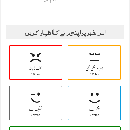
اس خبر پر اپنی رائے کا اظہار کریں
بہتر ہو سکتی تھی
سخت نا پسند
0 Votes
0 Votes
اچھی ہے
ٹھیک ہے
0 Votes
0 Votes