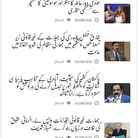
مودی دور حاضر کا ہٹلر اور موسولینی کا مکسچر
ہے’عظمیٰ بخاری
مناظر
05/08/2026
23
طارق فضل چوہدری کی بھارت کے غیر قانونی زیر
تسلط جموں و کشمیر میں بھارتی مظالم کی شدید الفاظ میں
مذمت
مناظر
05/08/2026
24
پاکستان کشمیر کی حیثیت، آبادی کے تناسب یا سیاسی
شناخت کو یکطرفہ طور پر تبدیل کرنے کی ہر کوشش کو
مسترد کرتا ہے، رانا ثنااللہ
مناظر
05/08/2026
23
بھارت غیر قانونی اقدامات واپس لے، انسانی حقوق
کی خلاف ورزیاں بند کرے، شہبازشریف
مناظر
05/08/2026
16