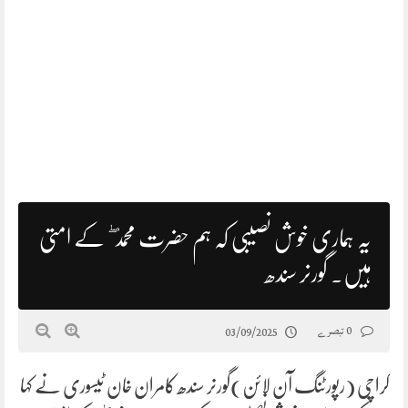
یہ ہماری خوش نصیبی کہ ہم حضرت محمد ۖ کے امتی
ہیں۔ گورنر سندھ
0 تبصرے
03/09/2025
کراچی (رپورٹنگ آن لائن)گورنر سندھ کامران خان ٹیسوری نے کہا