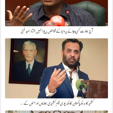
آج بھارت کسی پیمانے پر دنیا کے تقاضوں پر پورا نہیں اترتا،سعید غنی
کشمیر کا ہر دکھ پاکستان کا دکھ ،پوری قوم کشمیری بھائیوں اور بہنوں کے…