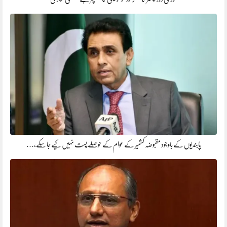
پابندیوں کے باوجود مقبوضہ کشمیر کے عوام کے حوصلے پست نہیں کیے جا سکے،…