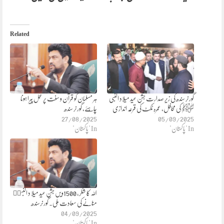
Related
گورنر سندھ کی زیر صدارت جشنِ عید میلاد النبی
ہر مسلمان کو قرآن و سنت پر عمل پیرا ہونا
ﷺ کی محافل، عمرہ ٹکٹ کی قرعہ اندازی
چاہئے، گورنر سندھ
27/08/2025
05/09/2025
In "پاکستان"
In "پاکستان"
اللہ کا شکر، 1500ویں جشن عید میلا د النبیۖ
منانے کی سعادت ملی۔ گورنرسندھ
04/09/2025
In "پاکستان"