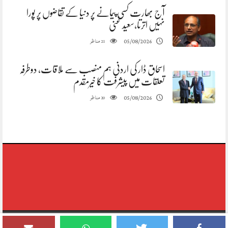
آج بھارت کسی پیمانے پر دنیا کے تقاضوں پر پورا
نہیں اترتا،سعید غنی
مناظر
05/08/2026
21
اسحاق ڈار کی اردنی ہم منصب سے ملاقات، دوطرفہ
تعلقات میں پیشرفت کا خیرمقدم
مناظر
05/08/2026
20
Copyright © 2020-2026,reporting Digital Group,rights Reserved.Theme