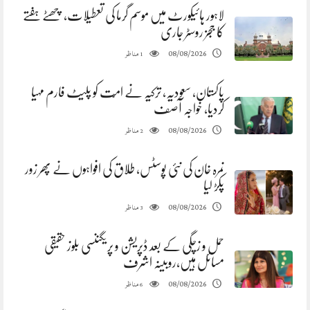
لاہور ہائیکورٹ میں موسم گرما کی تعطیلات، چھٹے ہفتے
کا ججز روسٹر جاری
مناظر
08/08/2026
1
پاکستان، سعودیہ، ترکیہ نے امّت کو پلیٹ فارم مہیا
کردیا، خواجہ آصف
مناظر
08/08/2026
2
نمرہ خان کی نئی پوسٹس، طلاق کی افواہوں نے پھر زور
پکڑ لیا
مناظر
08/08/2026
3
حمل و زچگی کے بعد ڈپریشن و پریگننسی بلوز حقیقی
مسائل ہیں،روبینہ اشرف
مناظر
08/08/2026
6