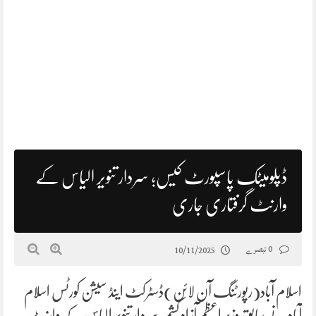
ڈپلومیٹک پاسپورٹ کیس؛ سردار تنویر الیاس کے
وارنٹ گرفتاری جاری
0 تبصرے
10/11/2025
اسلام آباد(رپورٹنگ آن لائن)ڈسٹرکٹ اینڈ سیشن کورٹس اسلام
آباد نے سابق وزیر اعظم آزاد کشمیر سردار تنویر الیاس کے وارنٹ