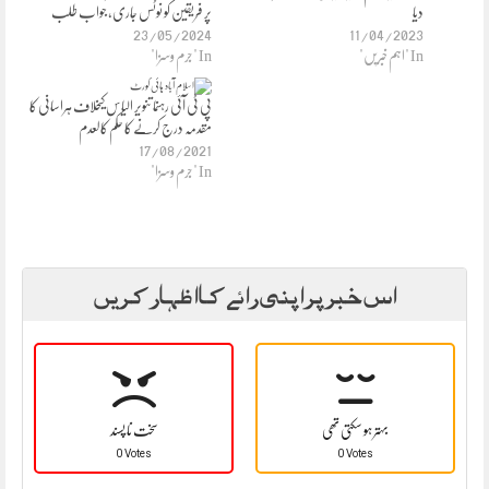
دیا
پر فریقین کو نوٹس جاری، جواب طلب
23/05/2024
11/04/2023
In "اہم خبریں"
In "جرم وسزا"
پی ٹی آئی رہنما تنویر الیاس کیخلاف ہراسانی کا
مقدمہ درج کرنے کا حکم کالعدم
17/08/2021
In "جرم وسزا"
اس خبر پر اپنی رائے کا اظہار کریں
بہتر ہو سکتی تھی
سخت نا پسند
0 Votes
0 Votes