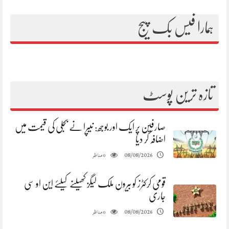
ہمارا فیس بک پیج
تازہ ترین پوسٹ
صارفین پر ایک اور بوجھ: نیپرا نے بجلی کی قیمت میں
اضافہ کر دیا
مناظر
08/08/2026
0
قومی کرکٹرز کو بیرون ملک لیگز کھیلنے کیلئے این او سی
جاری
مناظر
08/08/2026
0