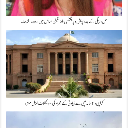
حمل و زچگی کے بعد ڈپریشن و پریگننسی بلوز حقیقی مسائل ہیں،روبینہ اشرف
کراچی: 11 سالہ بچی سے زیادتی کے مجرم کی سزا کیخلاف اپیل مسترد