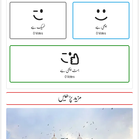
اچھی ہے
ٹھیک ہے
0 Votes
0 Votes
بہت اچھی ہے
0 Votes
مزید پڑھیں