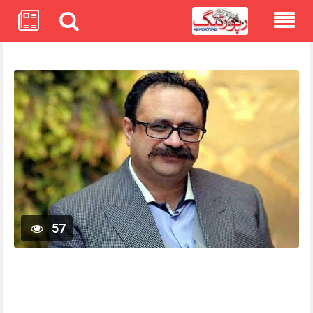
Skip
to
content
57