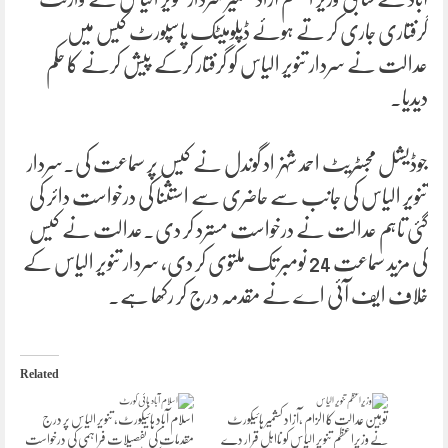
گرفتاری جاری کر تے ہوئے ڈپلومیٹک پاسپورٹ کیس میں
عدالت نے سردار تنویر الیاس کو گرفتار کرکے پیش کرنے کا حکم
دیدیا۔
جوڈیشل مجسٹریٹ احمد شہزاد گوندل نے کیس پر سماعت کی۔سردار
تنویر الیاس کی جانب سے حاضری سے استثنا کی درخواست دائر کی
گئی تاہم عدالت نے درخواست مسترد کر دی۔عدالت نے کیس
کی مزید سماعت 24 نومبر تک ملتوی کر دی، سردار تنویر الیاس کے
خلاف ایف آئی اے نے مقدمہ درج کر رکھا ہے۔
Related
توہین عدالت کا الزام ،آزاد کشمیر ہائیکورٹ
اسلام آباد ہائیکورٹ، تنویر الیاس پر درج
نے وزیراعظم تنویر الیاس کو نااہل قرار دے
مقدمات کی تفصیلات فراہمی کی درخواست