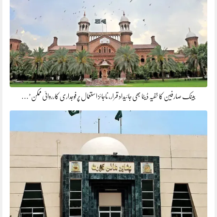
بینک صارفین کا خفیہ ڈیٹا بھی جائیداد قرار، ناجائز استعمال پر فوجداری کارروائی ممکن’…