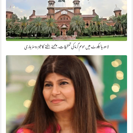
لاہور ہائیکورٹ میں موسم گرما کی تعطیلات، چھٹے ہفتے کا ججز روسٹر جاری