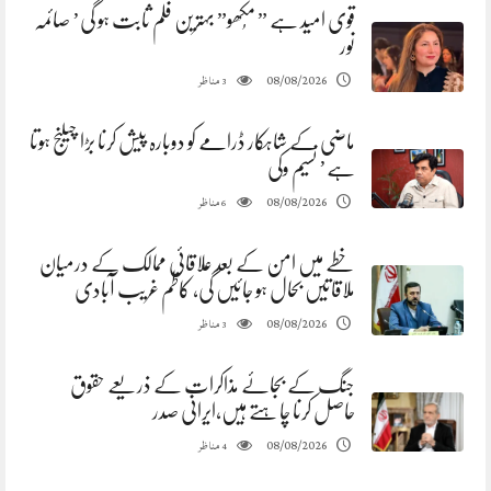
قوی امید ہے ” مُکھو” بہترین فلم ثابت ہو گی’ صائمہ
نور
مناظر
08/08/2026
3
ماضی کے شاہکار ڈرامے کو دوبارہ پیش کرنا بڑا چیلنج ہوتا
ہے’ نسیم وکی
مناظر
08/08/2026
6
خطے میں امن کے بعد علاقائی ممالک کے درمیان
ملاقاتیں بحال ہو جائیں گی، کاظم غریب آبادی
مناظر
08/08/2026
3
جنگ کے بجائے مذاکرات کے ذریعے حقوق
حاصل کرنا چاہتے ہیں،ایرانی صدر
مناظر
08/08/2026
4