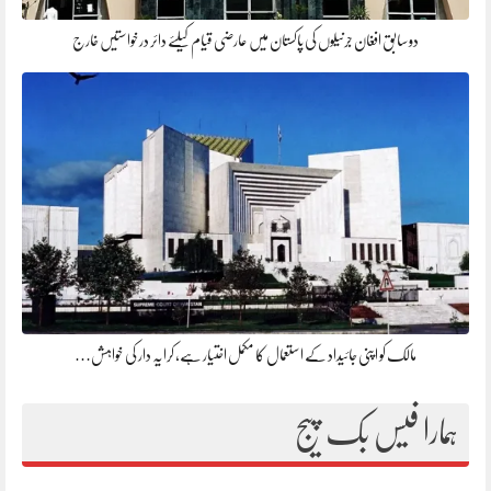
دو سابق افغان جرنیلوں کی پاکستان میں عارضی قیام کیلئے دائر درخواستیں خارج
مالک کو اپنی جائیداد کے استعمال کا مکمل اختیار ہے، کرایہ دار کی خواہش…
ہمارا فیس بک پیج