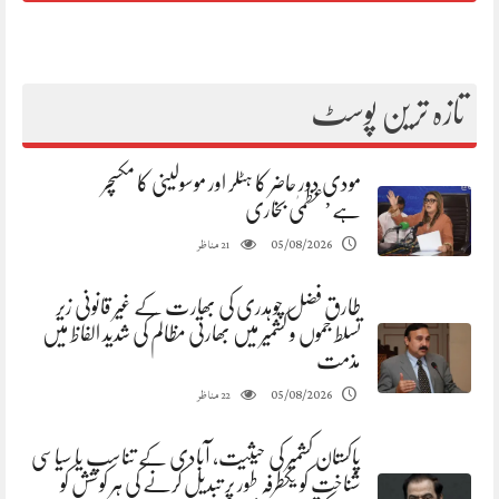
تازہ ترین پوسٹ
مودی دور حاضر کا ہٹلر اور موسولینی کا مکسچر
ہے’عظمیٰ بخاری
مناظر
05/08/2026
21
طارق فضل چوہدری کی بھارت کے غیر قانونی زیر
تسلط جموں و کشمیر میں بھارتی مظالم کی شدید الفاظ میں
مذمت
مناظر
05/08/2026
22
پاکستان کشمیر کی حیثیت، آبادی کے تناسب یا سیاسی
شناخت کو یکطرفہ طور پر تبدیل کرنے کی ہر کوشش کو