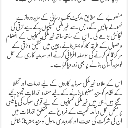
منصوبے کے مطابق مارکیٹ تک رسائی کے مزید دروازے
کھولے جائیں گے، جس سے غیر ملکی کمپنیوں کے لیے ترقی کی
گنجائش بڑھے گی۔ اس کے ساتھ ساتھ غیر ملکی کمپنیوں کے انضمام
و حصول کے طریقہ کار کو بہتر بنانے، چین میں تحقیق و ترقی کے
مراکز قائم کرنے کی حوصلہ افزائی کرنے اور سرمایہ کاری کے عمل
کو مزید آسان بنانے پر بھی زور دیا گیا ہے۔
اس کے علاوہ غیر ملکی سرمایہ کاروں کے لیے خدمات اور تحفظ
کے نظام کو مزید مضبوط بنانے کے لیے متعدد اقدامات تجویز کیے
گئے ہیں، جن میں غیر ملکی کمپنیوں کے لیے قومی سلوک کی پالیسی
پر مکمل عمل درآمد، کھپت کے فروغ سے متعلق اقدامات میں
ان کی شرکت کی حمایت اور کاروباری ماحول کو مزید بہتر بنانا شامل