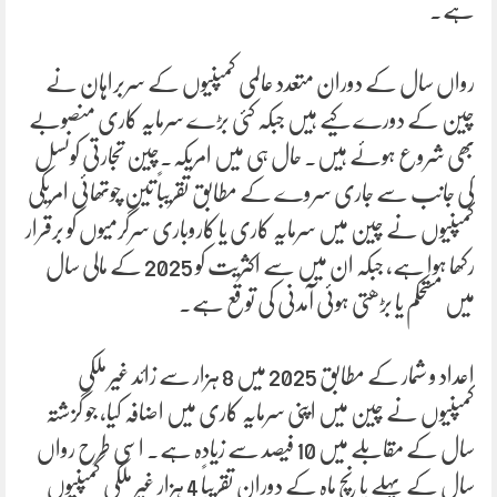
ہے۔
رواں سال کے دوران متعدد عالمی کمپنیوں کے سربراہان نے
چین کے دورے کیے ہیں جبکہ کئی بڑے سرمایہ کاری منصوبے
بھی شروع ہوئے ہیں۔ حال ہی میں امریکہ۔چین تجارتی کونسل
کی جانب سے جاری سروے کے مطابق تقریباً تین چوتھائی امریکی
کمپنیوں نے چین میں سرمایہ کاری یا کاروباری سرگرمیوں کو برقرار
رکھا ہوا ہے، جبکہ ان میں سے اکثریت کو 2025 کے مالی سال
میں مستحکم یا بڑھتی ہوئی آمدنی کی توقع ہے۔
اعداد و شمار کے مطابق 2025 میں 8 ہزار سے زائد غیر ملکی
کمپنیوں نے چین میں اپنی سرمایہ کاری میں اضافہ کیا، جو گزشتہ
سال کے مقابلے میں 10 فیصد سے زیادہ ہے۔ اسی طرح رواں
سال کے پہلے پانچ ماہ کے دوران تقریباً 4 ہزار غیر ملکی کمپنیوں