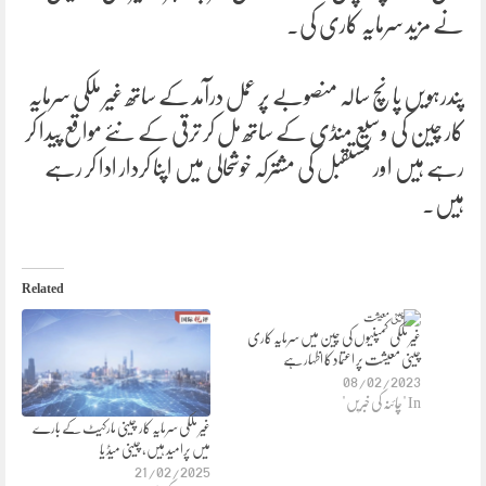
نے مزید سرمایہ کاری کی۔
پندرہویں پانچ سالہ منصوبے پر عمل درآمد کے ساتھ غیر ملکی سرمایہ
کار چین کی وسیع منڈی کے ساتھ مل کر ترقی کے نئے مواقع پیدا کر
رہے ہیں اور مستقبل کی مشترکہ خوشحالی میں اپنا کردار ادا کر رہے
ہیں۔
Related
غیر ملکی کمپنیوں کی چین میں سرمایہ کاری
چینی معیشت پر اعتماد کا اظہار ہے
08/02/2023
In "چائنہ کی خبریں"
غیر ملکی سرمایہ کار چینی مارکیٹ کے بارے
میں پرامید ہیں، چینی میڈ یا
21/02/2025