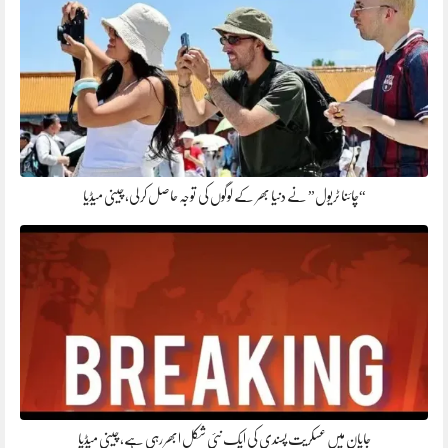
“چائنا ٹریول” نے دنیا بھر کے لوگوں کی توجہ حاصل کر لی، چینی میڈیا
جاپان میں عسکریت پسندی کی ایک نئی شکل ابھر رہی ہے، چینی میڈیا