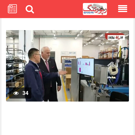
Skip
to
content
34