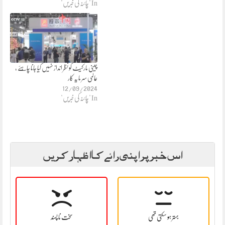
In "چائنہ کی خبریں"
چینی مارکیٹ کو نظر انداز نہیں کیا جانا چاہئے ،
عالمی سر ما یہ کار
12/09/2024
In "چائنہ کی خبریں"
اس خبر پر اپنی رائے کا اظہار کریں
بہتر ہو سکتی تھی
سخت نا پسند