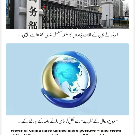
امریکہ نے چین کے خلاف پابندیوں کا سلسلہ مسلسل جاری رکھا ہوا ہے، چینی…
“عروج و زوال کے نظریے” سے نکل کر عالمی رائے عامہ کے بدلنے کے…