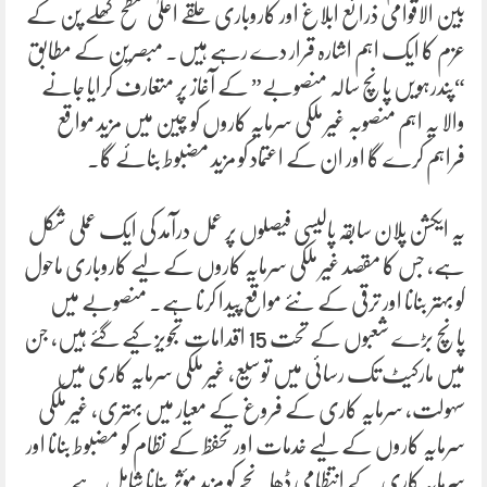
بین الاقوامی ذرائع ابلاغ اور کاروباری حلقے اعلیٰ سطح کھلے پن کے
عزم کا ایک اہم اشارہ قرار دے رہے ہیں۔ مبصرین کے مطابق
“پندرہویں پانچ سالہ منصوبے” کے آغاز پر متعارف کرایا جانے
والا یہ اہم منصوبہ غیر ملکی سرمایہ کاروں کو چین میں مزید مواقع
فراہم کرے گا اور ان کے اعتماد کو مزید مضبوط بنائے گا۔
یہ ایکشن پلان سابقہ پالیسی فیصلوں پر عمل درآمد کی ایک عملی شکل
ہے، جس کا مقصد غیر ملکی سرمایہ کاروں کے لیے کاروباری ماحول
کو بہتر بنانا اور ترقی کے نئے مواقع پیدا کرنا ہے۔ منصوبے میں
پانچ بڑے شعبوں کے تحت 15 اقدامات تجویز کیے گئے ہیں، جن
میں مارکیٹ تک رسائی میں توسیع، غیر ملکی سرمایہ کاری میں
سہولت، سرمایہ کاری کے فروغ کے معیار میں بہتری، غیر ملکی
سرمایہ کاروں کے لیے خدمات اور تحفظ کے نظام کو مضبوط بنانا اور
سرمایہ کاری کے انتظامی ڈھانچے کو مزید مؤثر بنانا شامل ہے۔