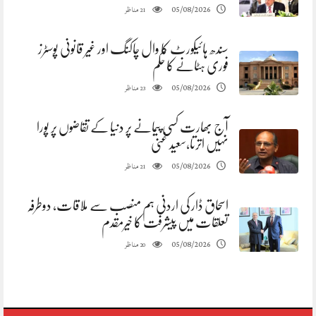
مناظر
05/08/2026
21
سندھ ہائیکورٹ کا وال چاکنگ اور غیر قانونی پوسٹرز
فوری ہٹانے کا حکم
مناظر
05/08/2026
23
آج بھارت کسی پیمانے پر دنیا کے تقاضوں پر پورا
نہیں اترتا،سعید غنی
مناظر
05/08/2026
21
اسحاق ڈار کی اردنی ہم منصب سے ملاقات، دوطرفہ
تعلقات میں پیشرفت کا خیرمقدم
مناظر
05/08/2026
20