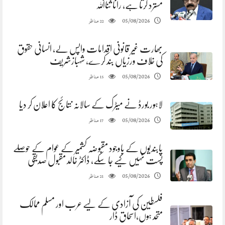
مسترد کرتا ہے، رانا ثنااللہ
مناظر
05/08/2026
22
بھارت غیر قانونی اقدامات واپس لے، انسانی حقوق
کی خلاف ورزیاں بند کرے، شہبازشریف
مناظر
05/08/2026
15
لاہور بورڈ نے میٹرک کے سالانہ نتائج کا اعلان کر دیا
مناظر
05/08/2026
17
پابندیوں کے باوجود مقبوضہ کشمیر کے عوام کے حوصلے
پست نہیں کیے جا سکے، ڈاکٹر خالد مقبول صدیقی
مناظر
05/08/2026
21
فلسطین کی آزادی کے لیے عرب اور مسلم ممالک
متحد ہوں،اسحاق ڈار