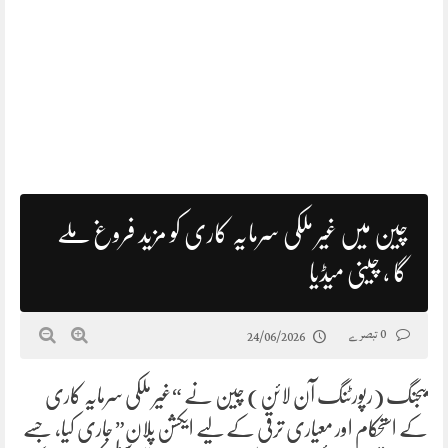
چین میں غیر ملکی سرمایہ کاری کو مزید فروغ ملے
گا ، چینی میڈیا
0 تبصرے
24/06/2026
بیجنگ (رپورٹنگ آن لائن) چین نے “غیر ملکی سرمایہ کاری
کے استحکام اور معیاری ترقی کے لیے ایکشن پلان” جاری کیا، جسے