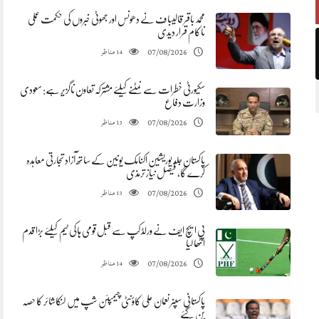
محمد باقر قالیباف نے دھونس اور جھوٹی خبروں کی حکمت عملی
ناکام قرار دیدی
مناظر
07/08/2026
14
سکیورٹی خطرات سے نمٹنے کیلئے مشترکہ تعاون ناگزیر ہے: سعودی
وزارت دفاع
مناظر
07/08/2026
13
پاکستان جلد یوریشین اکنامک یونین کے ساتھ آزاد تجارتی معاہدہ
کرے گا، فیصل نیاز ترمذی
مناظر
07/08/2026
13
پی ایچ ایف نے ورلڈ کپ سے قبل قومی ہاکی ٹیم کیلئے بڑا قدم
اٹھا لیا
مناظر
07/08/2026
14
پاکستانی سپنر نعمان علی کاؤنٹی چیمپئن شپ میں لنکاشائر کا حصہ
بن گئے