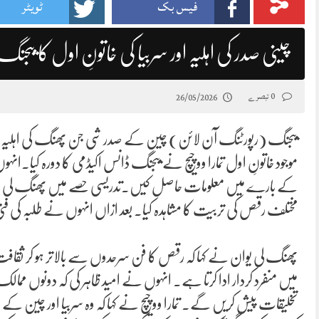
فیس بک
ٹویٹر
چینی صدر کی اہلیہ اور سربیا کی خاتونِ اول کا بیجن
0 تبصرے
26/05/2026
بیجنگ (رپورٹنگ آن لائن) چین کے صدر شی جن پھنگ کی اہلیہ پھنگ 
موجود خاتونِ اول تمارا ووچیچ نے بیجنگ ڈانس اکیڈمی کا دورہ کیا۔ان
کے بارے میں معلومات حاصل کیں۔تدریسی حصے میں پھنگ لی یوان ا
مختلف رقص کی تربیت کا مشاہدہ کیا۔ بعد ازاں انہوں نے طلبہ کی فنی پر
پھنگ لی یوان نے کہا کہ رقص کا فن سرحدوں سے بالاتر ہو کر ثقافت اور 
میں منفرد کردار ادا کرتا ہے۔ انہوں نے امید ظاہر کی کہ دونوں ممالک 
تخلیقات پیش کریں گے۔ تمارا ووچیچ نے کہا کہ وہ سربیا اور چین کے 