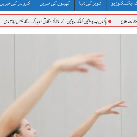
 ایکسکلوزیو
شوبز کی دنیا
کھیلوں کی خبریں
کاروبار کی خبریں
پاکستان جلد یوریشین اکنامک یونین کے ساتھ آزاد تجارتی معاہدہ کرے گا، فیصل نیاز ترمذی
پنجاب بورڈ آف ٹیکنی