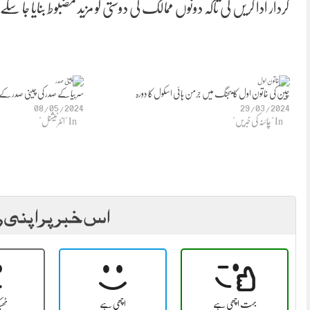
کردار ادا کریں گی تاکہ دونوں ممالک کی دوستی کو مزید مضبوط بنایا جا سکے
چین کی خاتون اول کا بیجنگ میں جرمن ہائی اسکول کا دورہ
سربیا کے صدر کی چینی صدر کے اع
08/05/2024
29/03/2024
In "چائنہ کی خبریں"
In "انٹرنیشنل"
اس خبر پر اپنی ر
بہت اچھی ہے
اچھی ہے
ٹھ