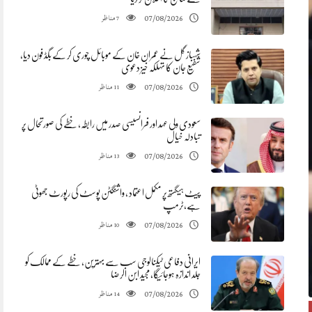
مناظر
07/08/2026
7
شہباز گل نے عمران خان کے موبائل چوری کر کے بگڈ فون دیا،
شفیع جان کا تہلکہ خیز دعوی
مناظر
07/08/2026
11
سعودی ولی عہد اور فرانسیسی صدر میں رابطہ، خطے کی صورتحال پر
تبادلہ خیال
مناظر
07/08/2026
13
پیٹ ہیگستھ پر مکمل اعتماد ، واشنگٹن پوسٹ کی رپورٹ جھوٹی
ہے،ٹرمپ
مناظر
07/08/2026
10
ایرانی دفاعی ٹیکنالوجی سب سے بہترین، خطے کے ممالک کو
جلد اندازہ ہوجائیگا، مجید ابن الرضا
مناظر
07/08/2026
14