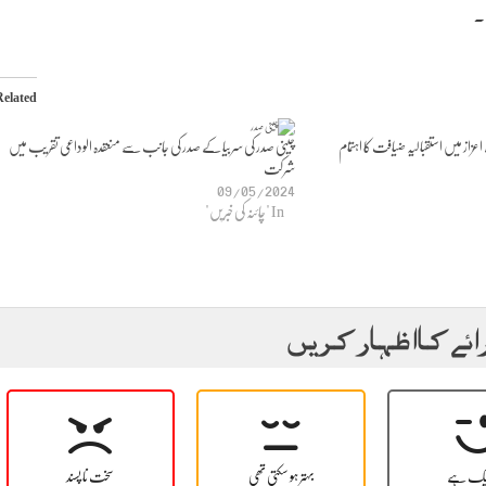
۔
Related
زاز میں استقبالیہ ضیافت کا اہتمام
چینی صدر کی سربیا کے صدر کی جانب سے منعقدہ الوداعی تقریب میں
شرکت
09/05/2024
In "چائنہ کی خبریں"
ائے کا اظہار کریں
یک ہے
بہتر ہو سکتی تھی
سخت نا پسند