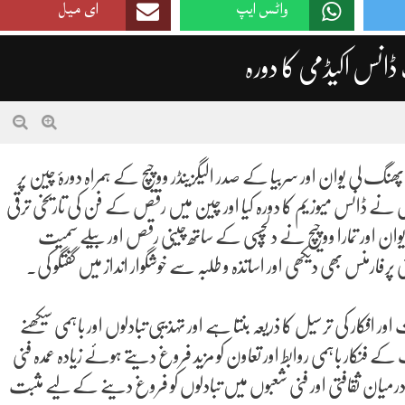
واٹس ایپ
ای میل
گ ڈانس اکیڈمی کا دورہ
لی یوان اور سربیا کے صدر الیگزینڈر ووچیچ کے ہمراہ دورۂ چین پر
ہوں نے ڈانس میوزیم کا دورہ کیا اور چین میں رقص کے فن کی تاریخی ترقی
ور تمارا ووچیچ نے دلچسپی کے ساتھ چینی رقص اور بیلے سمیت
فارمنس بھی دیکھی اور اساتذہ و طلبہ سے خوشگوار انداز میں گفتگو کی۔
افکار کی ترسیل کا ذریعہ بنتا ہے اور تہذیبی تبادلوں اور باہمی سیکھنے
کے فنکار باہمی روابط اور تعاون کو مزید فروغ دیتے ہوئے زیادہ عمدہ فنی
درمیان ثقافتی اور فنی شعبوں میں تبادلوں کو فروغ دینے کے لیے مثبت