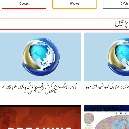
0 Votes
0 Votes
0 Vote
 پڑھیں
لمی برادری کی شدید تنقید، چینی میڈیا
شی جن پھنگ: دی گورننس آف چائنا”کی پانچویں جلدپر چین اور
تاجکستان کے دانشوروں…