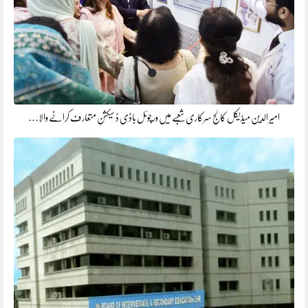
​امیر الدین میڈیکل کالج سرکاری شعبے میں ورچوئل باڈی ڈ سیکشن متعارف کرانے والا…