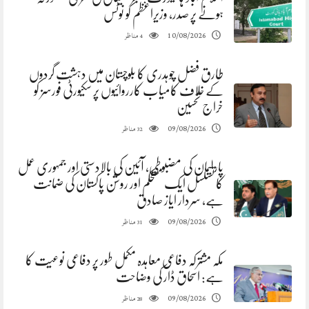
ہونے پر صدر، وزیراعظم کو نوٹس
مناظر
10/08/2026
4
طارق فضل چوہدری کا بلوچستان میں دہشت گردوں
کے خلاف کامیاب کارروائیوں پر سکیورٹی فورسز کو
خراج تحسین
مناظر
09/08/2026
32
پارلیمان کی مضبوطی، آئین کی بالادستی اور جمہوری عمل
کا تسلسل ایک مستحکم اور روشن پاکستان کی ضمانت
ہے، سردار ایاز صادق
مناظر
09/08/2026
31
مکہ مشترکہ دفاعی معاہدہ مکمل طور پر دفاعی نوعیت کا
ہے: اسحاق ڈار کی وضاحت
مناظر
09/08/2026
28