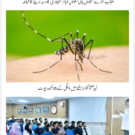
پنجاب بھر کے سیکڑوں ہائی سکولوں کو ہائر سکینڈری کا درجہ دینے کا فیصلہ
خیبر پختونخوا، 1ہفتے میں ڈینگی کے 35 کیسز رپورٹ