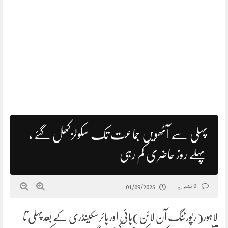
پہلی سے آٹھویں جماعت تک سکولزکھل گئے ،
پہلے روز حاضری کم رہی
0 تبصرے
01/09/2025
لاہور( رپورٹنگ آن لائن)ہائی اور ہائرسکینڈری کے بعدپہلی تا