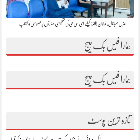
جنرل ہسپتال: نوجوان ڈاکٹرز کیلئے ای سی جی کی تشخیصی مہارتوں پر خصوصی ورکشاپ…
ہمارا فیس بک پیج
ہمارا فیس بک پیج
تازہ ترین پوسٹ