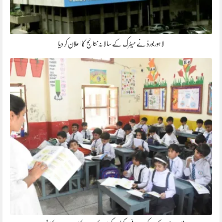
لاہور بورڈ نے میٹرک کے سالانہ نتائج کا اعلان کر دیا