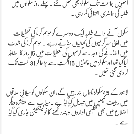
آٹھویں جماعت تک سکولز بھی کھل گئے ۔پہلے روز سکولوں میں
طلبہ کی حاضری انتہائی کم رہی ۔
سکول آنے والے طلبہ ایک دوسرے کو موسم گرما کی تعطیلات
میں اپنی سر گرمیوں کی کہانیاں سناتے رہے ۔ موسم گرما کی شدت
میں اضافے کی وجہ سے گرمیوں کی تعطیلات میں 15 روز کا اضافہ
کیا گیا تھا اورسکولز میں چھٹیاں 15اگست سے بڑھا کر 31اگست تک
کر دی گئی تھیں۔
لاہور کے 45سکولز تاحال بند رہیں گے،ان سکولوں کو سیلابی علاقوں
میں ریلیف کیمپس میں تبدیل کیا گیا ہے۔سیلاب سے متاثرہ دیگر
اضلاع میں بھی تعلیمی اداروں کو بند رکھنے کا نوٹیفکیشن جاری کیا گیا
ہے ۔