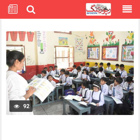
Skip
to
content
92