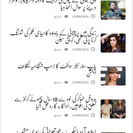
ڈکی بھائی نے بچوں کی تربیت کا ذمہ دار یوٹیوبرز کو قرار
دینے پر سوال اٹھا دیا
مناظر
10/08/2026
2
زندگی میں پریشانی کے باوجود کامیڈی فلم کی شوٹنگ
کرنا پڑتی تھی، کریتی سینن
مناظر
10/08/2026
3
پاپ سٹار ٹیلر سوئفٹ کا ٹرمپ انتظامیہ کیخلاف
ایکشن
مناظر
10/08/2026
3
مرونل ٹھاکر کی خود سے 10 سال چھوٹے کرکٹر سے
تعلق کی افواہیں، اداکارہ کا ردعمل آگیا
مناظر
10/08/2026
3
اسلام آباد ہائیکورٹ: ججز تعیناتی کی سمری منظور نہ