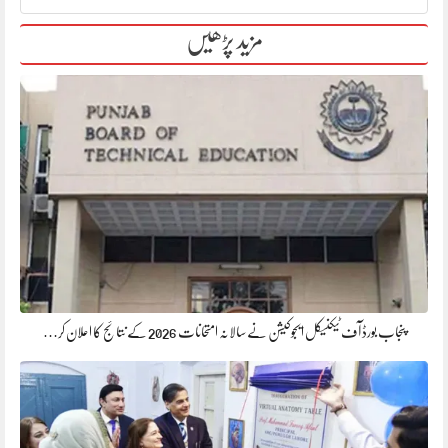
مزید پڑھیں
پنجاب بورڈ آف ٹیکنیکل ایجوکیشن نے سالانہ امتحانات 2026 کے نتائج کا اعلان کر…