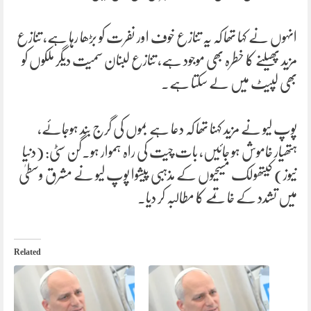
انہوں نے کہا تھا کہ یہ تنازع خوف اور نفرت کو بڑھا رہا ہے، تنازع
مزید پھیلنے کا خطرہ بھی موجود ہے، تنازع لبنان سمیت دیگر ملکوں کو
بھی لپیٹ میں لے سکتا ہے۔
پوپ لیو نے مزید کہنا تھا کہ دعا ہے بموں کی گرج بند ہوجائے،
ہتھیار خاموش ہو جائیں، بات چیت کی راہ ہموار ہو۔گن سٹی: (دنیا
نیوز) کیتھولک مسیحیوں کے مذہبی پیشوا پوپ لیو نے مشرق وسطیٰ
میں تشدد کے خاتمے کا مطالبہ کر دیا۔
Related