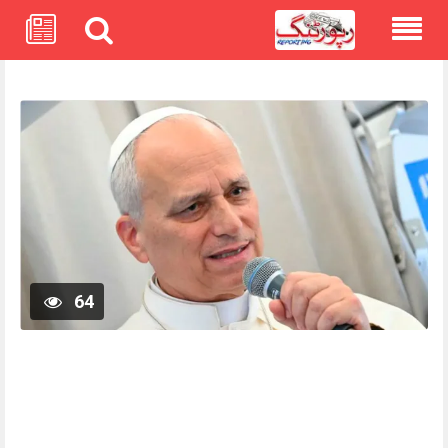
Skip
to
content
64