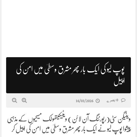
پوپ لیو کی ایک بار پھر مشرق وسطیٰ میں امن کی
اپیل
0 تبصرے
16/03/2026
ویٹیگن سٹی(رپورٹنگ آن لائن) ویٹیکیتھولک مسیحیوں کے مذہبی
پیشوا پوپ لیو نے ایک بار پھر مشرق وسطیٰ میں امن کی اپیل کر