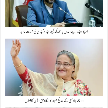
امریکا دوبارہ اپنے وعدوں پر عملدرآمد کیلئے تیار ہو گیا، ایرانی وزارت خارجہ
دو سالہ جلاوطنی کے بعد شیخ حسینہ کا بنگلادیش واپسی کا اعلان