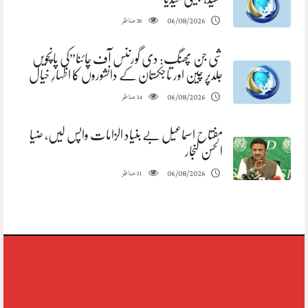
مناظر
06/08/2026
28
شی جن پھنگ: دی گورننس آف چائنا”کی پانچویں
جلدپر چین اور تاجکستان کے دانشوروں کا اظہارِ خیال
مناظر
06/08/2026
24
مفتاح اسماعیل بے بنیاد الزامات واپس لیں، ضیا
الحسن لنجار
مناظر
06/08/2026
21