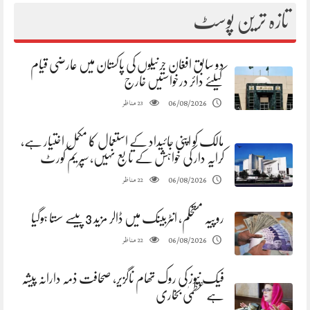
تازہ ترین پوسٹ
دو سابق افغان جرنیلوں کی پاکستان میں عارضی قیام
کیلئے دائر درخواستیں خارج
مناظر
06/08/2026
23
مالک کو اپنی جائیداد کے استعمال کا مکمل اختیار ہے،
کرایہ دار کی خواہش کے تابع نہیں، سپریم کورٹ
مناظر
06/08/2026
22
روپیہ مستحکم، انٹربینک میں ڈالر مزید 3 پیسے سستا ہوگیا
مناظر
06/08/2026
22
فیک نیوز کی روک تھام ناگزیر، صحافت ذمہ دارانہ پیشہ
ہے عظمیٰ بخاری