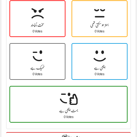
بہتر ہو سکتی تھی
سخت نا پسند
0 Votes
0 Votes
اچھی ہے
ٹھیک ہے
0 Votes
0 Votes
بہت اچھی ہے
0 Votes
مزید پڑھیں