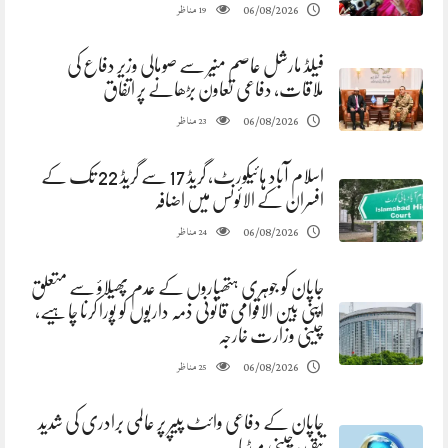
مناظر
06/08/2026
19
فیلڈ مارشل عاصم منیر سے صومالی وزیر دفاع کی
ملاقات، دفاعی تعاون بڑھانے پر اتفاق
مناظر
06/08/2026
23
اسلام آباد ہائیکورٹ، گریڈ 17 سے گریڈ 22 تک کے
افسران کے الائونس میں اضافہ
مناظر
06/08/2026
24
جاپان کو جوہری ہتھیاروں کے عدم پھیلاؤ سے متعلق
اپنی بین الاقوامی قانونی ذمہ داریوں کو پورا کرنا چاہیے،
چینی وزارت خارجہ
مناظر
06/08/2026
25
جاپان کے دفاعی وائٹ پیپر پر عالمی برادری کی شدید
تنقید، چینی میڈیا