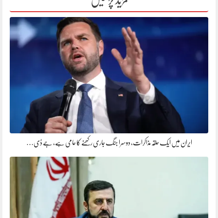
ایران میں ایک حلقہ مذاکرات، دوسرا جنگ جاری رکھنے کا حامی ہے، جے ڈی…