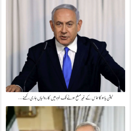
نیتن یاہو کا حماس کے غیر مسلح ہونے تک غزہ میں کارروائیاں جاری رکھنے…