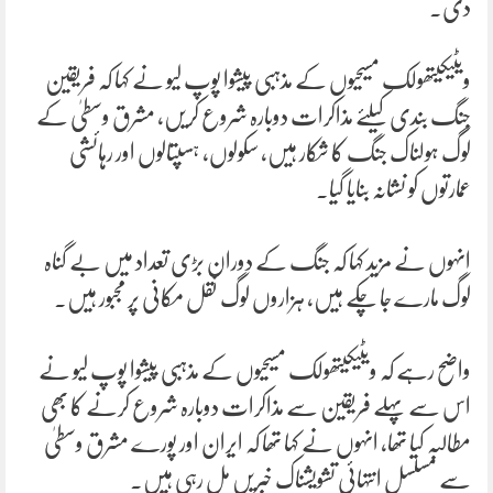
دی۔
ویٹیکیتھولک مسیحیوں کے مذہبی پیشوا پوپ لیو نے کہا کہ فریقین
جنگ بندی کیلئے مذاکرات دوبارہ شروع کریں، مشرق وسطیٰ کے
لوگ ہولناک جنگ کا شکار ہیں، سکولوں، ہسپتالوں اور رہائشی
عمارتوں کو نشانہ بنایا گیا۔
انہوں نے مزید کہا کہ جنگ کے دوران بڑی تعداد میں بے گناہ
لوگ مارے جا چکے ہیں، ہزاروں لوگ نقل مکانی پر مجبور ہیں۔
واضح رہے کہ ویٹیکیتھولک مسیحیوں کے مذہبی پیشوا پوپ لیو نے
اس سے پہلے فریقین سے مذاکرات دوبارہ شروع کرنے کا بھی
مطالبہ کیا تھا، انہوں نے کہا تھا کہ ایران اور پورے مشرق وسطیٰ
سے مسلسل انتہائی تشویشناک خبریں مل رہی ہیں۔