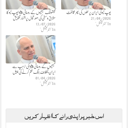
پوپ لیو کی ایران پر حملوں کی پھر مخالفت
کیتھولک مسیحیوں کے روحانی پیشوا پوپ لیو کا
21/04/2026
مشرق وسطیٰ کی صورتحال پر اظہار تشویش
In "انٹرنیشنل"
13/07/2026
In "انٹرنیشنل"
مسیحیوں کے روحانی پیشوا کی ٹرمپ سے
ایران کیخلاف جنگ ختم کرنے کی اپیل
01/04/2026
In "انٹرنیشنل"
اس خبر پر اپنی رائے کا اظہار کریں