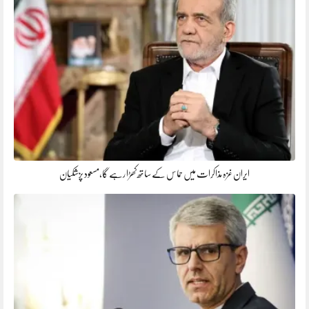
ایران غزہ مذاکرات میں حماس کے ساتھ کھڑا رہے گا،مسعود پزشکیان