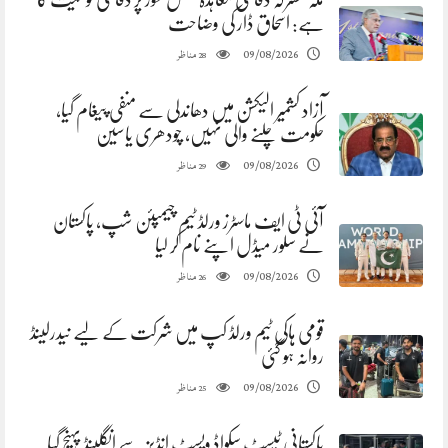
ہے: اسحاق ڈار کی وضاحت
مناظر
09/08/2026
28
آزاد کشمیر الیکشن میں دھاندلی سے منفی پیغام گیا،
حکومت چلنے والی نہیں، چودھری یاسین
مناظر
09/08/2026
29
آئی ٹی ایف ماسٹرز ورلڈ ٹیم چیمپئن شپ، پاکستان
نے سلور میڈل اپنے نام کر لیا
مناظر
09/08/2026
26
قومی ہاکی ٹیم ورلڈ کپ میں شرکت کے لیے نیدرلینڈ
روانہ ہو گئی
مناظر
09/08/2026
25
پاکستانی ٹیسٹ سکواڈ ویسٹ انڈیز سے انگلینڈ پہنچ گیا