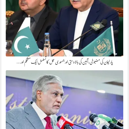
پارلیمان کی مضبوطی، آئین کی بالادستی اور جمہوری عمل کا تسلسل ایک مستحکم اور…