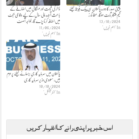
چینی صدر کا دورہ پاکستان سی پیک فیز 2 کیلئے
ڈالر کی قیمت اور مہنگائی میں اضافے کے
گیم چینجر ثابت ہوگا، عطا تارڑ
باعث آئندہ مالی سال کے لیے دفاعی بجٹ
13/10/2024
میں اضافہ کرنا پڑے گا ،خواجہ آصف
In "اہم خبریں"
11/06/2024
In "اہم خبریں"
پاکستان میں سرمایہ کاری بڑھانے کیلئے پرعزم
ہیں: سعودی وزیر سرمایہ کاری
10/10/2024
In "انٹرنیشنل"
اس خبر پر اپنی رائے کا اظہار کریں