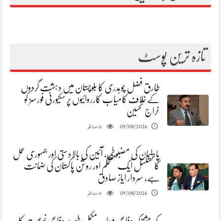
تازہ ترین پوسٹ
طارق فضل چوہدری کا بلوچستان میں دہشت گردوں
کے خلاف کامیاب کارروائیوں پر سکیورٹی فورسز کو
خراج تحسین
مناظر
09/08/2026
32
پارلیمان کی مضبوطی، آئین کی بالادستی اور جمہوری عمل
کا تسلسل ایک مستحکم اور روشن پاکستان کی ضمانت
ہے، سردار ایاز صادق
مناظر
09/08/2026
31
مکہ مشترکہ دفاعی معاہدہ مکمل طور پر دفاعی نوعیت کا