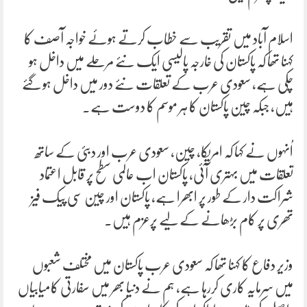
اسلام آباد میں تقریب سے خطاب کرتے ہوئے خواجہ آصف کا
کہنا تھا کہ پاکستان کی خارجہ پالیسی ایک نئے مرحلے میں داخل ہو
چکی ہے، سعودی عرب کے تعلقات نئے دور میں داخل ہو گئے
ہیں، جبکہ چین پاکستان کا ہر موسم کا دوست ہے۔
اُنہوں نے کہا کہ امریکا، چین، سعودی عرب اور دبئی کے ساتھ
تعلقات میں بہتری آئی، پاکستان اب عالمی سطح پر قابل اعتماد
شراکت دار کے طور پر ابھرا ہے، پاکستان اور چین سی پیک فیز
تھری پر کام بڑھانے کے لیے پرعزم ہیں۔
وزیر دفاع کا کہنا تھا کہ سعودی عرب پاکستان میں مختلف شعبوں
میں سرمایہ کاری کررہا ہے، ہم نے دنیا بھر میں سفارتی کامیابیاں