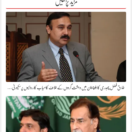
مزید پڑھیں
طارق فضل چوہدری کا بلوچستان میں دہشت گردوں کے خلاف کامیاب کارروائیوں پر سکیورٹی…