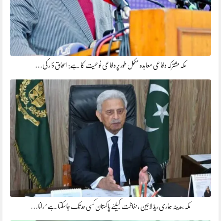
مکہ مشترکہ دفاعی معاہدہ مکمل طور پر دفاعی نوعیت کا ہے: اسحاق ڈار کی…
مکہ ،مدینہ ہماری ریڈ لائین ،حفاظت کیلئے پاکستان کسی حد تک جاسکتا ہے’ رانا…