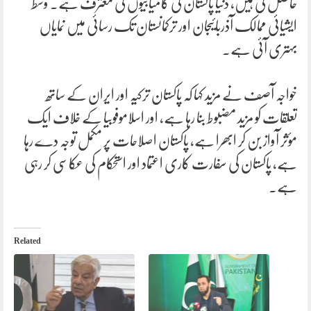
حاصل کی ہیں، دنیا پاکستان کی کامیابیوں کی معترف ہے۔ وسط
ایشیائی ممالک آذربائیجان اور ترکمانستان تک رسائی میں نمایاں
بہتری آئی ہے۔
خواجہ آصف نے مزید کہا کہ پاکستان ترکیہ اور ایران کے ساتھ
تعلقات کو مزید مضبوط بنا رہا ہے، اور اسلاموفوبیا کے خلاف ایک
مؤثر آواز بن کر ابھرا ہے، پاکستان اصلاحات پر مکمل توجہ دے رہا
ہے، پاکستان کی سفارت کاری اعتماد اور استحکام کی عکاسی کر رہی
ہے۔
Related