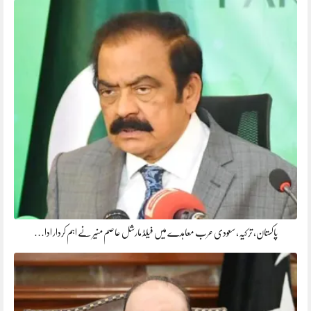
پاکستان، ترکیہ، سعودی عرب معاہدے میں فیلڈ مارشل عاصم منیر نے اہم کردار ادا…