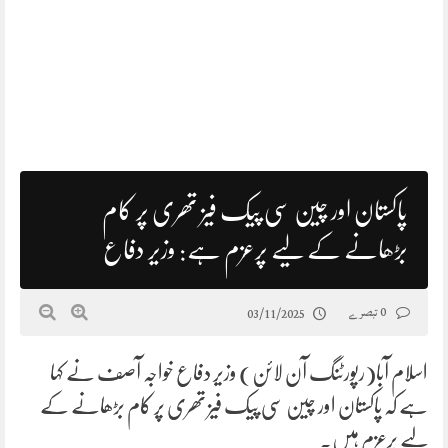
پاکستان اور چین سی پیک فیز تھری پر کام
بڑھانے کے لیے پرعزم ہے: وزیر دفاع
0 تبصرے
03/11/2025
اسلام آبا(رپورٹنگ آن لائن) وزیر دفاع خواجہ آصف نے کہا
ہے کہ پاکستان اور چین سی پیک فیز تھری پر کام بڑھانے کے
لیے پرعزم ہیں۔