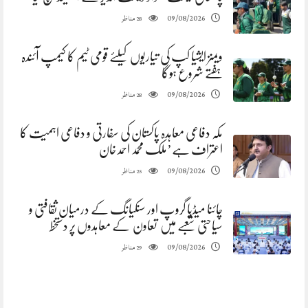
مناظر
09/08/2026
28
ویمنز ایشیا کپ کی تیاریوں کیلئے قومی ٹیم کا کیمپ آئندہ
ہفتے شروع ہوگا
مناظر
09/08/2026
28
مکہ دفاعی معاہدہ پاکستان کی سفارتی و دفاعی اہمیت کا
اعتراف ہے’ملک محمد احمد خان
مناظر
09/08/2026
25
چائنا میڈیا گروپ اور سنکیانگ کے درمیان ثقافتی و
سیاحتی شعبے میں تعاون کے معاہدوں پر دستخط
مناظر
09/08/2026
29