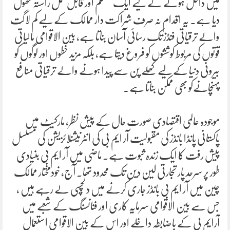
میں داخل ہونے کے لیے ایک مستحکم اور قابل عمل راستہ کھول
دیا ہے۔ یہ اقدام نہ صرف شراکت دار ممالک کے لیے کم لاگت
والے ترقیاتی فنڈز تک رسائی آسان بناتا ہے، بین الاقوامی مالیاتی
قوتوں کی مربوط کوششوں کو فروغ دیتا ہے، بلکہ مزید خطوں اور لوگوں کو
بیرونی دنیا کے لیے کھلے پن سے پیدا ہونے والے ترقیاتی منافع
پہنچانےکو بھی ممکن بناتا ہے۔
موجودہ عالمی اقتصادی صورت حال کے پیش نظر، مارکیٹ میں
پاکستانی پانڈا بانڈز کی مقبولیت آر ایم بی کی انٹرنیشنلائزیشن کی مسلسل
پیش رفت کا ایک زندہ ثبوت ہے۔ ماضی میں آر ایم بی بنیادی
طور پر سرحد پار تجارتی لین دین تک محدود تھا. آج، خودمختار ممالک
چین میں آر ایم بی بانڈز جاری کرنے میں دلچسپی لے رہے ہیں ،
جس سے بین الاقوامی سرمایہ کاری اور فنانسنگ کے شعبے میں
آرایم بی کے باضابطہ داخلے اور اس کے بین الاقوامی استعمال