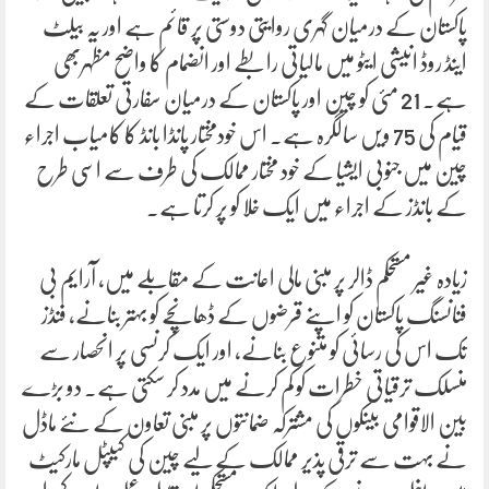
پاکستان کے درمیان گہری روایتی دوستی پر قائم ہے اور یہ بیلٹ
اینڈ روڈ انیشی ایٹو میں مالیاتی رابطے اور انضمام کا واضح مظہربھی
ہے۔ 21 مئی کو چین اور پاکستان کے درمیان سفارتی تعلقات کے
قیام کی 75 ویں سالگرہ ہے۔ اس خودمختار پانڈا بانڈ کا کامیاب اجراء
چین میں جنوبی ایشیا کے خود مختار ممالک کی طرف سے اسی طرح
کے بانڈز کے اجراء میں ایک خلا کو پر کرتا ہے۔
زیادہ غیر مستحکم ڈالر پر مبنی مالی اعانت کے مقابلے میں، آرایم بی
فنانسنگ پاکستان کو اپنے قرضوں کے ڈھانچے کو بہتر بنانے، فنڈز
تک اس کی رسائی کو متنوع بنانے، اور ایک کرنسی پر انحصار سے
منسلک ترقیاتی خطرات کو کم کرنے میں مدد کر سکتی ہے۔ دو بڑے
بین الاقوامی بینکوں کی مشترکہ ضمانتوں پر مبنی تعاون کے نئے ماڈل
نے بہت سے ترقی پذیر ممالک کے لیے چین کی کیپٹل مارکیٹ