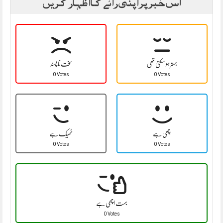
اس خبر پر اپنی رائے کا اظہار کریں
بہتر ہو سکتی تھی
سخت نا پسند
0 Votes
0 Votes
اچھی ہے
ٹھیک ہے
0 Votes
0 Votes
بہت اچھی ہے
0 Votes