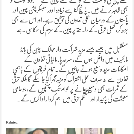
کھلے پن کی وسعت کے حوالے سے چین کے مضبوط موقف کو
بھی ظاہر کرتے ہیں۔ پانچ گنا سے زیادہ اوور سبسکرپشن چین اور
پاکستان کے درمیان عملی تعاون کی توثیق ہے، اور اس سے بھی
بڑھ کر، کھلی ترقی کے راستے پر چین کے عزم کی عکاسی ہے۔
مستقبل میں جیسے جیسے مزید شراکت دار ممالک چین کی بانڈ
مارکیٹ میں داخل ہوں گے، سرحد پار مالیاتی تعاون کے
امکانات مزید وسیع ہوتے جائیں گے۔ تمام فریقوں کے باہمی
تعاون سے نہ صرف عملی اشتراک کو مزید گہرا کیا جا سکے گا بلکہ ترقی
کے ثمرات بھی وسیع پیمانے پر عوام تک پہنچیں گے، جو عالمی
معیشت کی پائیدار اور مستحکم ترقی میں اہم کردار ادا کریں گے۔
Related