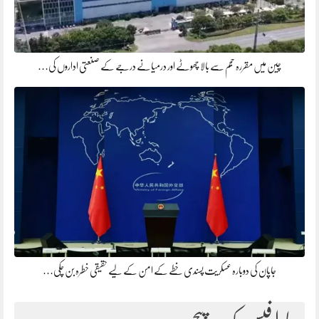
چین میں مقررہ حجم سے بالا چھوٹے اور درمیانے درجے کے صنعتی اداروں کی…
جاپان کی دوبارہ عسکریت پسندی خطے کے امن کے لیے حقیقی خطرہ بن چکی…