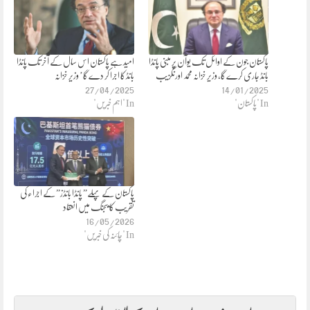
پاکستان جون کے اوائل تک یوآن پر مبنی پانڈا
امید ہے پاکستان اس سال کے آخر تک پانڈا
بانڈ جاری کرے گا، وزیر خزانہ محمد اورنگزیب
بانڈ کا اجرا کر دے گا’ وزیر خزانہ
27/04/2025
14/01/2025
In "پاکستان"
In "اہم خبریں"
پاکستان کے پہلے” پانڈا بانڈز” کے اجراء کی
تقریب کا بیجنگ میں انعقاد
16/05/2026
In "چائنہ کی خبریں"