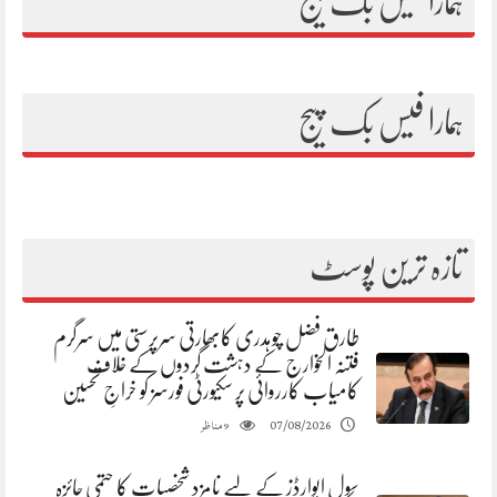
ہمارا فیس بک پیج
ہمارا فیس بک پیج
تازہ ترین پوسٹ
طارق فضل چوہدری کابھارتی سرپرستی میں سرگرم
فتنہ الخوارج کے دہشت گردوں کے خلاف
کامیاب کارروائی پر سکیورٹی فورسز کو خراجِ تحسین
مناظر
07/08/2026
9
سول ایوارڈز کے لیے نامزد شخصیات کا حتمی جائزہ