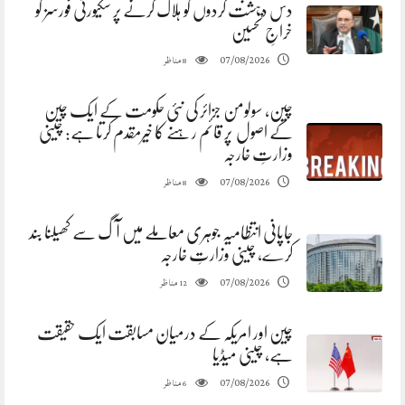
دس دہشت گردوں کو ہلاک کرنے پر سکیورٹی فورسز کو
خراجِ تحسین
مناظر
07/08/2026
8
چین، سولومن جزائر کی نئی حکومت کے ایک چین
کے اصول پر قائم رہنے کا خیرمقدم کرتا ہے: چینی
وزارتِ خارجہ
مناظر
07/08/2026
8
جاپانی انتظامیہ جوہری معاملے میں آگ سے کھیلنا بند
کرے، چینی وزارتِ خارجہ
مناظر
07/08/2026
12
چین اور امریکہ کے درمیان مسابقت ایک حقیقت
ہے، چینی میڈیا
مناظر
07/08/2026
6