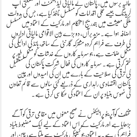
حالیہ برسوں میں، پاکستان نے مالیاتی ایڈجسٹمنٹ اور صنعتی اپ
گریڈنگ جیسے عملی اقدامات کو مسلسل نافذ کیا ہے، جس کی بدولت
ملکی معیشت میں بتدریج استحکام اور مارکیٹ کے اعتماد میں مسلسل
اضافہ ہوا ہے۔ مزید برآں، دو بڑے بین الاقوامی مالیاتی اداروں
کی طرف سے فراہم کردہ مشترکہ گارنٹی کے ساتھ، بانڈ کی ادائیگی کی
مکمل ضمانت ہے، جو سرمایہ کاروں کے خدشات کو مکمل طور پر
ختم کرتی ہے۔ سرمایہ کاروں کی فعال شرکت پاکستان کی مستقبل
کی ترقی کی صلاحیت کے بارے میں ان کی امیدوں اور چین
پاکستان اقتصادی راہداری کے ذریعے کئی سالوں سے قائم تعاون
کی ٹھوس بنیاد پر ان کے اعتماد کی عکاسی کرتی ہے۔
مختلف کوآپریٹو پراجیکٹس نے صحیح معنوں میں مقامی ترقی کو آگے
بڑھایا ہے اور مارکیٹ کے اس اعتماد کے لیے ایک مضبوط بنیاد
فراہم کی ہے۔یہ اعتماد، جو کیپٹل مارکیٹ سے ملتا ہے، چین اور