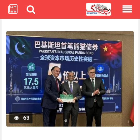
Skip
to
content
63