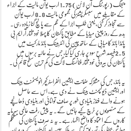
بیجنگ (رپورٹنگ آن لائن) 1.75 ارب یوآن مالیت کے اجراء
کے مقابلے میں سبسکرپشنز کی مجموعی مالیت 8.8 ارب یوآن
سے تجاوز کر گئی، یعنی طلب اجرا کے حجم سے پانچ گنا زیادہ رہی۔
بدھ کے روز چینی میڈیا کے مطابق پاکستان کا پہلا خودمختار آر ایم بی
پانڈا بانڈ کامیابی کے ساتھ چین کی انٹربینک بانڈ مارکیٹ میں
2.5فیصد شرحِ سود پر جاری کیا گیا، جس نے حالیہ برسوں میں
پاکستان کی بیرونی خودمختار فنانسنگ لاگت کی کم ترین سطح قائم کی۔
یہ بانڈ، جس کی مشترکہ ضمانت ایشین انفراسٹرکچر انویسٹمنٹ بینک
اور ایشین ڈیولپمنٹ بینک نے دی ہے، اس سے حاصل
ہونے والے فنڈز بنیادی طور پر صاف توانائی اور بنیادی ڈھانچے
کے منصوبوں پر خرچ کیے جائیں گے۔ یہ پیش رفت عالمی سرمایہ
کاروں کے اعتماد کا واضح اظہار ہے۔ یہ نہ صرف پاکستان کی مستحکم
معاشی بحالی کی تصدیق کرتا ہے بلکہ چین اور پاکستان کے درمیان