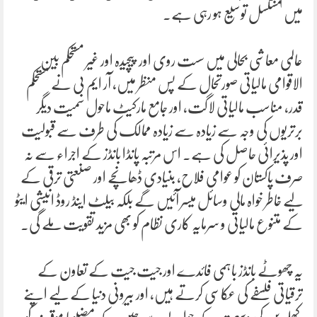
میں مسلسل توسیع ہو رہی ہے۔
عالمی معاشی بحالی میں سست روی اور پیچیدہ اور غیر مستحکم بین
الاقوامی مالیاتی صورتحال کے پس منظر میں، آر ایم بی نے مستحکم
قدر، مناسب مالیاتی لاگت، اور جامع مارکیٹ ماحول سمیت دیگر
برتریوں کی وجہ سے زیادہ سے زیادہ ممالک کی طرف سے قبولیت
اور پذیرائی حاصل کی ہے۔ اس مرتبہ پانڈا بانڈز کے اجراء سے نہ
صرف پاکستان کو عوامی فلاح، بنیادی ڈھانچے اور صنعتی ترقی کے
لیے خاطر خواہ مالی وسائل میسر آئیں گے بلکہ بیلٹ اینڈ روڈ انیشی ایٹو
کے متنوع مالیاتی و سرمایہ کاری نظام کو بھی مزید تقویت ملے گی۔
یہ چھوٹے بانڈز باہمی فائدے اور جیت جیت کے تعاون کے
ترقیاتی فلسفے کی عکاسی کرتے ہیں، اور بیرونی دنیا کے لیے اپنے