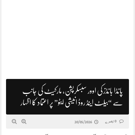
پانڈا بانڈز کی اوور سبسکرپشن، مارکیٹ کی جانب
سے “بیلٹ اینڈ روڈ انیشی ایٹو” پر اعتماد کا اظہار
0 تبصرے
20/05/2026