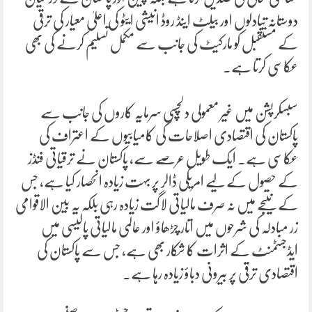
دوستانہ تبادلوں اور بیلٹ اینڈ روڈ انیشی ایٹو کی اعلیٰ معیار کی ترقی
کے مستقبل کو مارکیٹ کی جانب سے مکمل تسلیم کرنے کی بھی
عکاسی کرتا ہے۔
سبسکرپشن میں غیر معمولی دلچسپی سرمایہ کاروں کی جانب سے
پاکستان کی اقتصادی اصلاحات کی کامیابیوں کے اعتراف کی
عکاسی ہے۔ ایک طویل عرصے سے، پاکستان نے ترقیاتی فنڈز
کے حصول کے لیے امریکی ڈالر پر بہت زیادہ انحصار کیا ہے، جس
کے نتیجے میں نہ صرف مالیاتی لاگت زیادہ رہی بلکہ یہ بین الاقوامی
زر مبادلہ کی شرحوں میں اتار چڑھاؤ اور عالمی مالیاتی پالیسی میں
ایڈجسٹمنٹ کے اثرات کا شکار بھی ہے، جس سے پاکستان کی
اقتصادی ترقی پر بیرونی دباؤ زیادہ رہا ہے۔