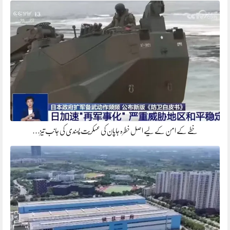
خطے کے امن کے لیے اصل خطرہ جاپان کی عسکریت پسندی کی جانب تیز…