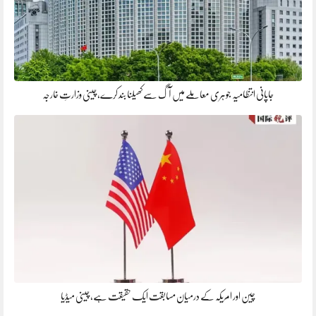
جاپانی انتظامیہ جوہری معاملے میں آگ سے کھیلنا بند کرے، چینی وزارتِ خارجہ
چین اور امریکہ کے درمیان مسابقت ایک حقیقت ہے، چینی میڈیا