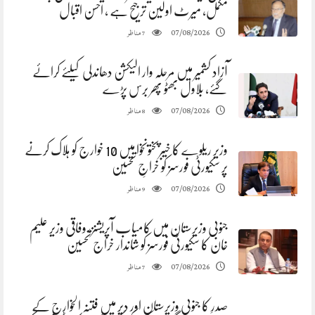
مکمل، میرٹ اولین ترجیح ہے ، احسن اقبال
مناظر
07/08/2026
7
آزاد کشمیر میں مرحلہ وار الیکشن دھاندلی کیلئے کرائے
گئے، بلاول بھٹو پھر برس پڑے
مناظر
07/08/2026
8
وزیر ریلوے کا خیبرپختونخوا میں 10 خوارج کو ہلاک کرنے
پر سکیورٹی فورسز کو خراجِ تحسین
مناظر
07/08/2026
9
جنوبی وزیرستان میں کامیاب آپریشنز، وفاقی وزیر علیم
خان کا سکیورٹی فورسز کو شاندار خراج تحسین
مناظر
07/08/2026
7
صدرِ کا جنوبی وزیرستان اور دیر میں فتنہ الخوارج کے