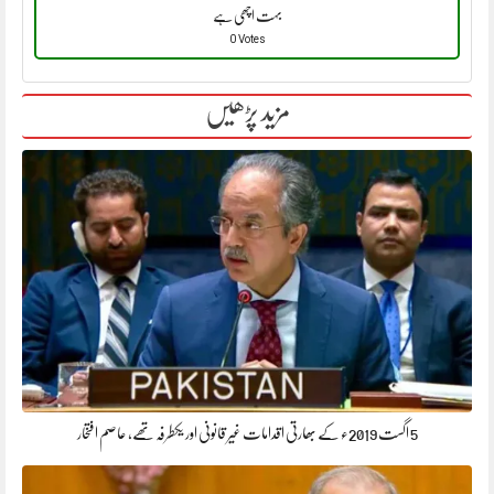
بہت اچھی ہے
0 Votes
مزید پڑھیں
5 اگست 2019ء کے بھارتی اقدامات غیر قانونی اور یکطرفہ تھے، عاصم افتخار