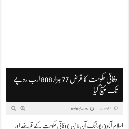
وفاقی حکومت کا قرض 77 ہزار 888 ارب روپے
تک پہنچ گیا
0 تبصرے
09/09/2025
اسلام آباد(رپورٹنگ آن لائن)وفاقی حکومت کے قرضے اور