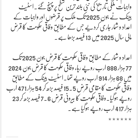
واجبات ملکی تاریخ کی نئی بلند ترین سطح پر پہنچ گئے۔اسٹیٹ
بینک نے جون 2025 تک ملک پر قرضوں اور واجبات کے
اعداد و شمار جاری کردیے جس کے مطابق وفاقی حکومت کا قرض
مالی سال 2025 میں 13 فیصد بڑھا ہے۔
اعداد و شمار کے مطابق وفاقی حکومت کا قرض جون 2025 تک
77 ہزار 888 ارب روپے رہا، وفاقی حکومت کا قرض جون 2024
میں 68 ہزار 914 ارب روپے تھا۔اسٹیٹ بینک کے مطابق
وفاقی حکومت کا مقامی قرض 15.5 فیصد بڑھ کر 54 ہزار 471 ارب
روپے ہوگیا۔وفاقی حکومت کا بیرونی قرض 7.6 فیصد بڑھ کر 23
ہزار 417 ارب روپے ہوگیا ہے۔
٭٭٭٭٭٭