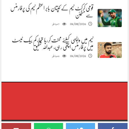
قومی کرکٹ ٹیم کے کپتان بابر اعظم ٹیم کی پرفارمنس
سے مطمئن
مناظر
06/08/2026
7
ٹیم میں واپسی کیلئے محنت کررہا تھا، کم بیک ٹیسٹ
میں پرفارمنس اچھی رہی، عبداللہ شفیق
مناظر
06/08/2026
6
Copyright © 2020-2026,reporting Digital Group,rights Reserved.Theme