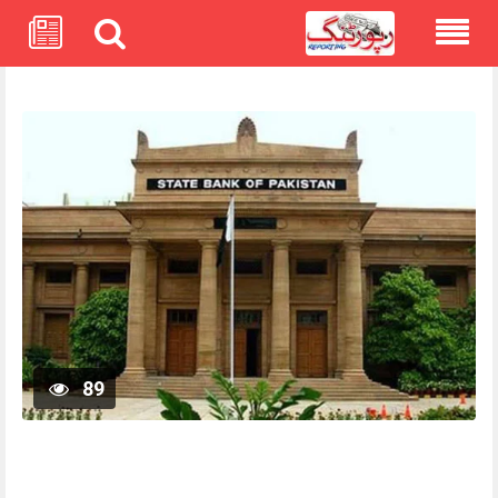
Skip
to
content
89