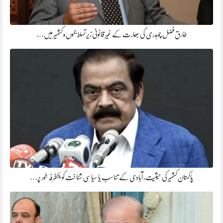
طارق فضل چوہدری کی بھارت کے غیر قانونی زیر تسلط جموں و کشمیر میں…
پاکستان کشمیر کی حیثیت، آبادی کے تناسب یا سیاسی شناخت کو یکطرفہ طور پر…