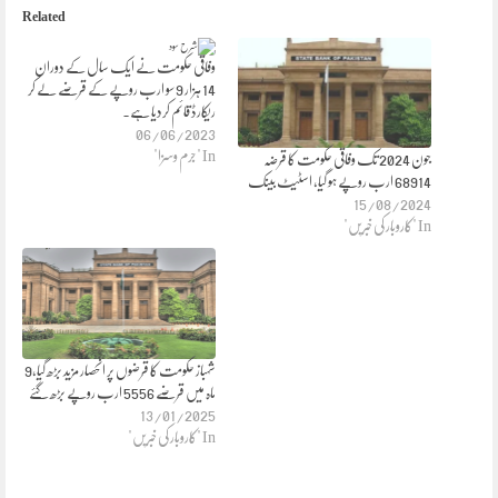
Related
وفاقی حکومت نے ایک سال کے دوران
14 ہزار 9 سو ارب روپے کے قرضے لے کر
ریکارڈ قائم کردیا ہے۔
06/06/2023
In "جرم وسزا"
جون 2024 تک وفاقی حکومت کا قرضہ
68914 ارب روپے ہو گیا، اسٹیٹ بینک
15/08/2024
In "کاروبار کی خبریں"
شہباز حکومت کا قرضوں پر انحصار مزید بڑھ گیا،9
ماہ میں قرضے 5556 ارب روپے بڑھ گئے
13/01/2025
In "کاروبار کی خبریں"