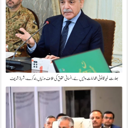
بھارت غیر قانونی اقدامات واپس لے، انسانی حقوق کی خلاف ورزیاں بند کرے، شہبازشریف