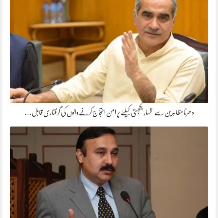
دھرنا مظاہرین سے اظہارِ یکجہتی کیلئے پر امن احتجاج کرنے والوں کی گرفتاری قابل…