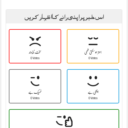
اس خبر پر اپنی رائے کا اظہار کریں
بہتر ہو سکتی تھی
سخت نا پسند
0 Votes
0 Votes
اچھی ہے
ٹھیک ہے
0 Votes
0 Votes