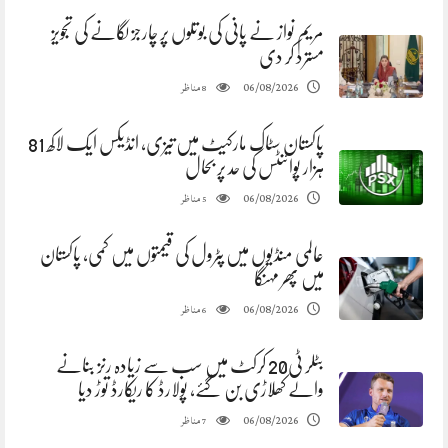
مریم نواز نے پانی کی بوتلوں پر چارجز لگانے کی تجویز
مسترد کر دی
مناظر
06/08/2026
8
پاکستان سٹاک مارکیٹ میں تیزی، انڈیکس ایک لاکھ 81
ہزار پوائنٹس کی حد پر بحال
مناظر
06/08/2026
5
عالمی منڈیوں میں پٹرول کی قیمتوں میں کمی، پاکستان
میں پھر مہنگا
مناظر
06/08/2026
6
بٹلر ٹی20 کرکٹ میں سب سے زیادہ رنز بنانے
والے کھلاڑی بن گئے، پولارڈ کا ریکارڈ توڑ دیا
مناظر
06/08/2026
7