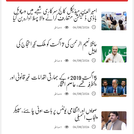
​امیر الدین میڈیکل کالج سرکاری شعبے میں ورچوئل
باڈی ڈ سیکشن متعارف کرانے والا پہلا ادارہ بن گیا
مناظر
06/08/2026
0
حافظ نعیم الرحمن کی 7 اگست کو ملک گیر احتجاج کی
اپیل
مناظر
06/08/2026
4
5 اگست 2019ء کے بھارتی اقدامات غیر قانونی اور
یکطرفہ تھے، عاصم افتخار
مناظر
06/08/2026
6
صوبوں اور انتظامی یونٹس پر بات ہونی چاہئے،سپیکر
پنجاب اسمبلی
مناظر
06/08/2026
7