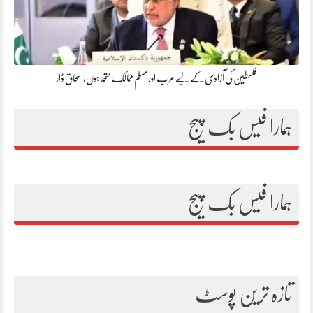
فلسطین کی آزادی کے لیے عرب اور مسلم ممالک متحد ہوں،اسحاق ڈار
ہمارا فیس بک پیج
ہمارا فیس بک پیج
تازہ ترین پوسٹ